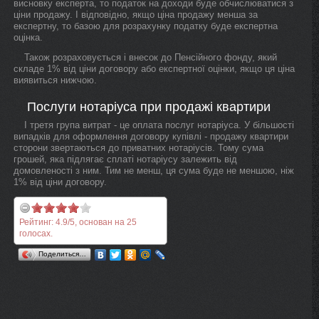
висновку експерта, то податок на доходи буде обчислюватися з
ціни продажу. І відповідно, якщо ціна продажу менша за
експертну, то базою для розрахунку податку буде експертна
оцінка.
Також розраховується і внесок до Пенсійного фонду, який
складе 1% від ціни договору або експертної оцінки, якщо ця ціна
виявиться нижчою.
Послуги нотаріуса при продажі квартири
І третя група витрат - це оплата послуг нотаріуса. У більшості
випадків для оформлення договору купівлі - продажу квартири
сторони звертаються до приватних нотаріусів. Тому сума
грошей, яка підлягає сплаті нотаріусу залежить від
домовленості з ним. Тим не менш, ця сума буде не меншою, ніж
1% від ціни договору.
Рейтинг:
4.9
/
5
, основан на
25
голосах.
Поделиться…