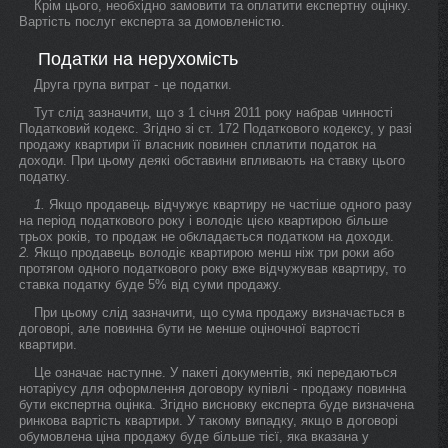
Крім цього, необхідно замовити та оплатити експертну оцінку.
Вартість послуг експерта за домовленістю.
Податки на нерухомість
Друга група витрат - це податки.
Тут слід зазначити, що з 1 січня 2011 року набрав чинності
Податковий кодекс. Згідно зі ст. 172 Податкового кодексу, у разі
продажу квартири її власник повинен сплатити податок на
доходи. При цьому деякі обставини впливають на ставку цього
податку.
1.
Якщо продавець відчужує квартиру не частіше одного разу
на період податкового року і володіє цією квартирою більше
трьох років, то продаж не обкладається податком на доходи.
2.
Якщо продавець володіє квартирою менш ніж три роки або
протягом одного податкового року вже відчужував квартиру, то
ставка податку буде 5% від суми продажу.
При цьому слід зазначити, що сума продажу визначається в
договорі, але повинна бути не менше оціночної вартості
квартири.
Це означає наступне. У пакеті документів, які передаються
нотаріусу для оформлення договору купівлі - продажу повинна
бути експертна оцінка. Згідно висновку експерта буде визначена
ринкова вартість квартири. У такому випадку, якщо в договорі
обумовлена ціна продажу буде більше тієї, яка вказана у