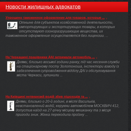
Новости жилищных адвокатов
Упрощено таможенное оформление для товаров, которые ...
Отныне для субъектов хозяйственной деятельности,
импортирующих и экспортирующих товары, в которых
отсутствуют озоноразрушающие вещества, их
таможенное оформление осуществляется без лицензии. ...
На Черкащині працівники ДАІ затримали автомобіль ...
Днями, близько восьмої години ранку, під час несення служби
на стаціонарному посту Золотоноша, інспектори взводу із
забезпечення супроводження відділу ДАІ з обслуговування
міста Черкаси, зупинили ...
На Київщині нетверезий водій збив пішоходів та ...
Днями, близько о 20-й годині, в місті Васильків,
невстановлений водій, керуючи автомобілем МОСКВИЧ 412,
допустив наїзд на 27-річну місцеву мешканку та з місця
пригоди зник. Жінка переходила проїзну ...