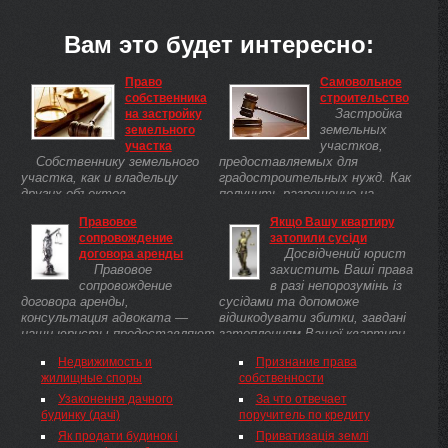
Вам это будет интересно:
Право
Самовольное
собственника
строительство
Застройка
на застройку
земельных
земельного
участков,
участка
Собственнику земельного
предоставляемых для
участка, как и владельцу
градостроительных нужд. Как
других объектов,
получить разрешение на
принадлежащих полномочия
строительство, как
Правовое
Якщо Вашу квартиру
владения, пользования и
построить дом на земле ОСГ
сопровождение
затопили сусіди
распоряжения принадлежащим
или в заповеднике?
Досвідчений юрист
договора аренды
ему земельным участком.
Правовое
захистить Ваші права
сопровождение
в разі непорозумінь із
договора аренды,
сусідами та допоможе
консультация адвоката —
відшкодувати збитки, завдані
наши юристы предоставляют
затопленням Вашої квартири
самые разные услуги
сусідами.
Недвижимость и
Признание права
жилищные споры
собственности
Узаконення дачного
За что отвечает
будинку (дачі)
поручитель по кредиту
Як продати будинок і
Приватизація землі