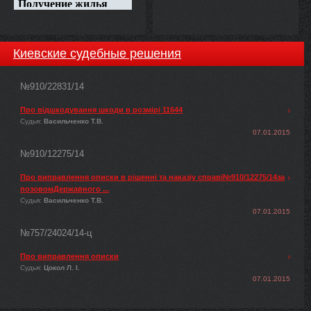
Киевские судебные решения
№910/22831/14
Про відшкодування шкоди в розмірі 11644
Судья:
Васильченко Т.В.
07.01.2015
№910/12275/14
Про виправлення описки в рішенні та наказіу справі№910/12275/14за
позовомДержавного ...
Судья:
Васильченко Т.В.
07.01.2015
№757/24024/14-ц
Про виправлення описки
Судья:
Цокол Л. І.
07.01.2015