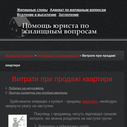
Жилищные споры
Адвокат по жилищным вопросам
Вселение и выселение
Затопление
Признание прав на жильё
Вакансии юриста
Жилищный адвокат
>
Публикации о недвижимости
>
Витрати при продажі
квартири
Витрати при продажі квартири
Податки на нерухомість
Послуги нотаріуса при продажі квартири
Здійснюючи операцію з купівлі - продажу
квартири
, необхідно
звернути увагу на наступне.
Покупець і продавець несуть відповідні грошові
витрати, які можна розділити на наступні групи:
1. Витрати з підготовки угоди.