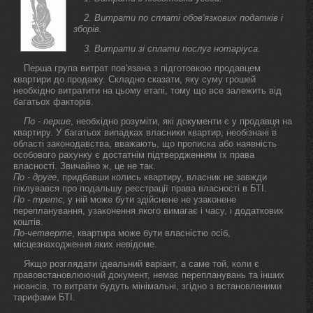
2. Витрати по сплаті обов'язкових податків і
зборів.
3. Витрати зі сплати послуг нотаріуса.
Перша група витрат пов'язана з підготовкою продавцем
квартири до продажу. Складно сказати, яку суму грошей
необхідно витратити на цьому етапі, тому що все залежить від
багатьох факторів.
По - перше
, необхідно розуміти, які документи є у продавця на
квартиру. У багатьох випадках власники квартир, необізнані в
області законодавства, вважають, що прописка або наявність
особового рахунку є достатнім підтвердженням їх права
власності. Звичайно ж, це не так.
По - друге
, придбавши колись квартиру, власник не завжди
піклувався про подальшу реєстрації права власності в БТІ.
По - третє
, у ній може бути здійснене не узаконене
перепланування, узаконення якого вимагає і часу, і додаткових
коштів.
По-четверте
, квартира може бути власністю осіб,
місцезнаходження яких невідоме.
Якщо розглядати ідеальний варіант, а саме той, коли є
правовстановлюючий документ, немає перепланувань та інших
нюансів, то витрати будуть мінімальні, згідно з встановленими
тарифами БТІ.