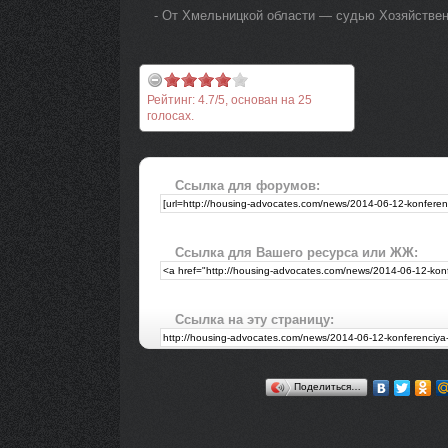
- От Хмельницкой области — судью Хозяйствен
Рейтинг:
4.7
/
5
, основан на
25
голосах.
Ссылка для форумов:
Ссылка для Вашего ресурса или ЖЖ:
Ссылка на эту страницу:
Поделиться…