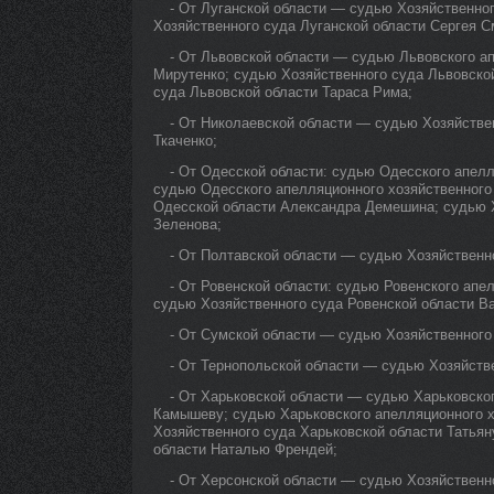
- От Луганской области — судью Хозяйственно
Хозяйственного суда Луганской области Сергея С
- От Львовской области — судью Львовского а
Мирутенко; судью Хозяйственного суда Львовско
суда Львовской области Тараса Рима;
- От Николаевской области — судью Хозяйстве
Ткаченко;
- От Одесской области: судью Одесского апелл
судью Одесского апелляционного хозяйственного
Одесской области Александра Демешина; судью Х
Зеленова;
- От Полтавской области — судью Хозяйственн
- От Ровенской области: судью Ровенского апе
судью Хозяйственного суда Ровенской области В
- От Сумской области — судью Хозяйственного
- От Тернопольской области — судью Хозяйств
- От Харьковской области — судью Харьковско
Камышеву; судью Харьковского апелляционного х
Хозяйственного суда Харьковской области Татьян
области Наталью Френдей;
- От Херсонской области — судью Хозяйственн