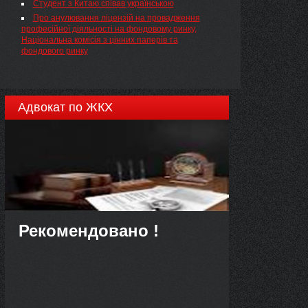
Студент з Китаю співав українською
магістральним трубопроводом, на 2013 рік
Про анулювання ліцензій на провадження
професійної діяльності на фондовому ринку,
Національна комісія з цінних паперів та
фондового ринку
Адвокат по ЖКХ
Рекомендовано !