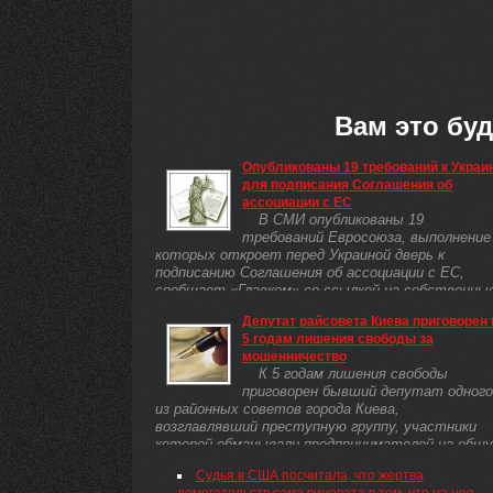
Вам это буд
Опубликованы 19 требований к Украи
для подписания Соглашения об
ассоциации с ЕС
В СМИ опубликованы 19
требований Евросоюза, выполнение
которых откроет перед Украиной дверь к
подписанию Соглашения об ассоциации с ЕС,
сообщает «Главком» со ссылкой на собственны
источники. ...
Депутат райсовета Киева приговорен 
5 годам лишения свободы за
мошенничество
К 5 годам лишения свободы
приговорен бывший депутат одного
из районных советов города Киева,
возглавлявший преступную группу, участники
которой обманывали предпринимателей на общ
сумму 1,5 ...
Судья в США посчитала, что жертва