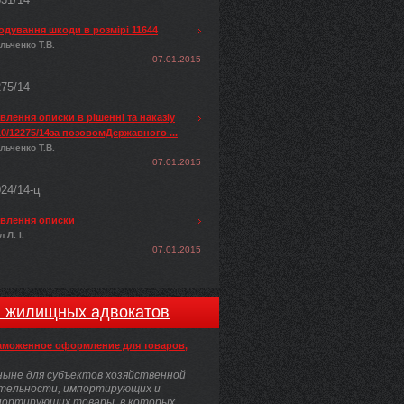
одування шкоди в розмірі 11644
льченко Т.В.
07.01.2015
275/14
лення описки в рішенні та наказіу
0/12275/14за позовомДержавного ...
льченко Т.В.
07.01.2015
024/14-ц
влення описки
 Л. І.
07.01.2015
и жилищных адвокатов
аможенное оформление для товаров,
ыне для субъектов хозяйственной
тельности, импортирующих и
портирующих товары, в которых