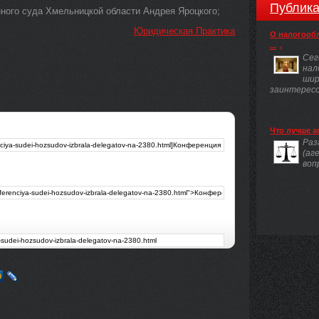
Публика
ного суда Хмельницкой области Андрея Яроцкого;
Юридическая Практика
О налогооб
...
Сег
нал
шир
заинтересов
Что лучше а
Раз
(аг
воп