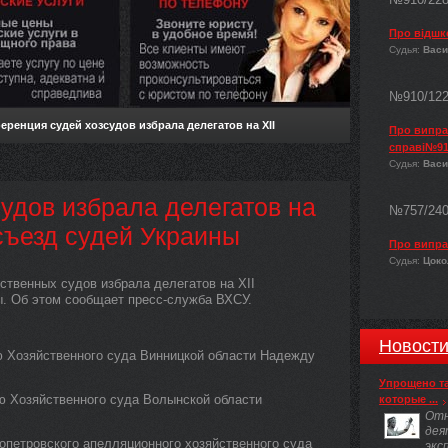
Про відшк
Судья:
Васи
№910/12
ренция судей хозсудов избрала делегатов на XII
Про виправ
справі№91
Судья:
Васи
удов избрала делегатов на
№757/24
съезд судей Украины
Про випра
Судья:
Цокол
ственных судов избрала делегатов на ХІІ
ы. Об этом сообщает пресс-служба ВХСУ.
Новост
ю Хозяйственного суда Винницкой области Надежду
Упрощено т
ю Хозяйственного суда Волынской области
которые ...
Отн
дея
опетровского апелляционного хозяйственного суда
экс