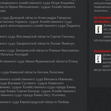
ляционного хозяйственного суда Игоря Кощеева;
отсутству
ласти Ирина Мельниченко; судью Хозяйственного
таможенно
ова;
лицензии. ..
о суда Донецкой области Александра Говоруна;
На Черкащин
нстантина Харакоз; судью Хозяйственного суда
автомобіль .
цкого апелляционного хозяйственного суда Людмилу
Днями
час 
пост
ного суда Житомирской области Сергея Гнисюка;
забез
обслуговува
нного суда Закарпатской области Лилию Якимчук;
ного суда Запорожской области Романа Николаенко;
На Київщині 
 Наталью Колодий;
Днями
Васил
йственного суда Ивано-Франковской области Елену
авто
наїзд
місця приго
 суда Киевской области Антона Лопатина;
ионного хозяйственного суда Михаила Новикова;
 суда Валерия Сухового; судью Киевского
вченко; судью Хозяйственного суда города Киева
рода Киева Сергея Балаца; судью Хозяйственного
твенного суда города Киева Ингу Усатенко;
венного суда Кировоградской области Любовь