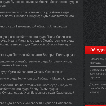
го суда Луганской области Марию Москаленко; судью
молу;
пелляционного хозяйственного суда Александра
й области Николая Синчука; судью Хозяйственного
нного суда Николаевской области Александра
яционного хозяйственного суда Якова Савицкого;
 суда Ивана Филинюк; судью Хозяйственного суда
озяйственного суда Одесской области Геннадия
Об Адво
ого суда Полтавской области Валерия Паламарчука;
Благодарим в
лляционного хозяйственного суда Антонину гулов;
портала.
алентину Кочергину;
С огромной 
 суда Сумской области Оксану Сопьяненко;
кого зависи
портала.
енного суда Тернопольской области Марию Стадник;
Да, тут мно
го апелляционного хозяйственного суда Людмилу
спасибо. Оч
озяйственного суда Елену Пуль; судью
молодцы.
у Суярко; судью Хозяйственного суда Харьковской
ого суда Херсонской области Кирилла Соловьева;