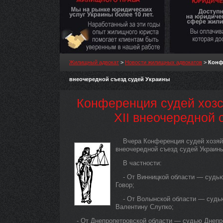
Жилищный адвокат
>
Новости жилищных адвокатов
>
Конфе
внеочередной съезд судей Украины
Конференция судей хозс
XII внеочередной 
Вчера Конференция судей хозяй
внеочередной съезд судей Украин
В частности:
- От Винницкой области — судь
Говор;
- От Волынской области — судь
Валентину Слупко;
- От Днепропетровской области — судью Днепр