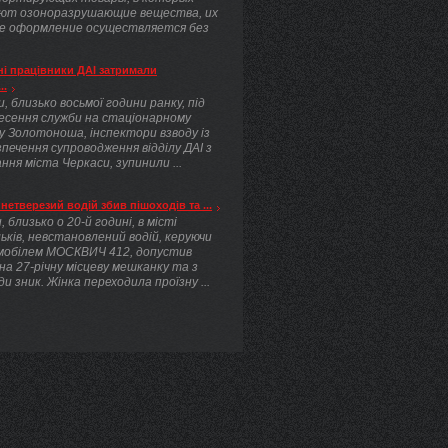
ют озоноразрушающие вещества, их
е оформление осуществляется без
.
і працівники ДАІ затримали
..
, близько восьмої години ранку, під
несення служби на стаціонарному
у Золотоноша, інспектори взводу із
печення супроводження відділу ДАІ з
ння міста Черкаси, зупинили ...
нетверезий водій збив пішоходів та ...
, близько о 20-й годині, в місті
ьків, невстановлений водій, керуючи
мобілем МОСКВИЧ 412, допустив
 на 27-річну місцеву мешканку та з
ди зник. Жінка переходила проїзну ...