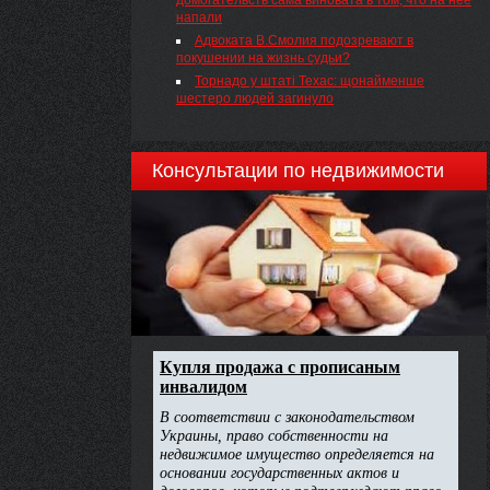
домогательств сама виновата в том, что на нее
напали
Адвоката В.Смолия подозревают в
покушении на жизнь судьи?
Торнадо у штаті Техас: щонайменше
шестеро людей загинуло
Консультации по недвижимости