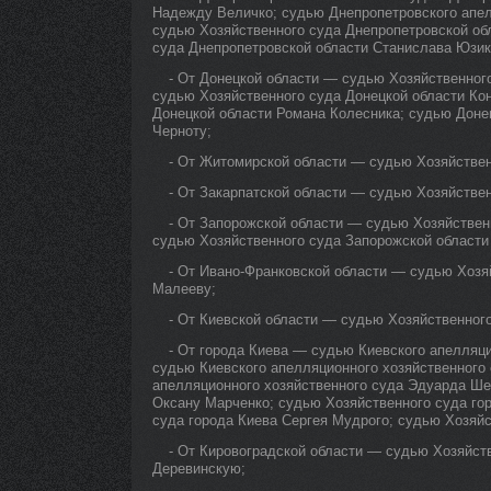
Надежду Величко; судью Днепропетровского апел
судью Хозяйственного суда Днепропетровской об
суда Днепропетровской области Станислава Юзик
- От Донецкой области — судью Хозяйственног
судью Хозяйственного суда Донецкой области Ко
Донецкой области Романа Колесника; судью Доне
Черноту;
- От Житомирской области — судью Хозяйствен
- От Закарпатской области — судью Хозяйстве
- От Запорожской области — судью Хозяйствен
судью Хозяйственного суда Запорожской области
- От Ивано-Франковской области — судью Хозя
Малееву;
- От Киевской области — судью Хозяйственного
- От города Киева — судью Киевского апелляц
судью Киевского апелляционного хозяйственного
апелляционного хозяйственного суда Эдуарда Ше
Оксану Марченко; судью Хозяйственного суда го
суда города Киева Сергея Мудрого; судью Хозяйс
- От Кировоградской области — судью Хозяйст
Деревинскую;