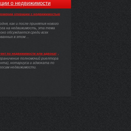
ции о недвижимости
ложении операции с недвижимостью
одня, как и после принятия нового
ога на недвижимость, эта тема
око обсуждается среди всех
анных в этом ...
гент по недвижимости или адвокат
граничение полномочий риелтора
ента), нотариуса и адвоката по
росам недвижимости.