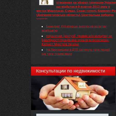
утворених на зборах громадян України
що відбулися 9 жовтня 2013 року в
містах Миколаєві, Сумах, Севастополі, Кривому Ро
(Дніпропетровська область), Центральна виборча
комісія
Про відмову в реєстрації ініціативних груп з
Бенедикт XVI вперше виголосив молитву
проведення всеукраїнського референдуму за
арабською
народною ініціативою, утворених на зборах
громадян України, що відбулися 9 жовтня 2013
поранення (контузії, травми або каліцтва) чи
року в містах Миколаєві, Сумах,
інвалідності працівника органів рибоохорони,
Дніпропетровську, Севастополі, Кривому Розі
Кабінет Міністрів України
(Дніпропетровська область)
На Херсонщині в ДТП загинуло троє людей,
ще троє травмовано
Консультации по недвижимости