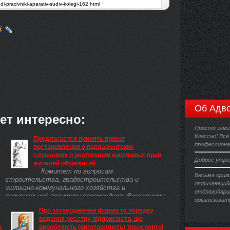
Об Адво
ет интересно:
Просто заме
Классно! Всё
Предлагается принять проект
профессиона
постановления о парламентских
слушаниях о реализации жилищных прав
Доброе утро
жителей общежитий
Комитет по вопросам
Весьма ориг
строительства, градостроительства и
отличающийс
жилищно-коммунального хозяйства и
отблагодари
региональной политики рекомендует Верховному
организоват
Своету принять проект постановления о
Про затвердження форми та порядку
Рекомендациях парламентских ...
ведення реєстру підприємств, що
,
виробляють (виготовляють) транспортні