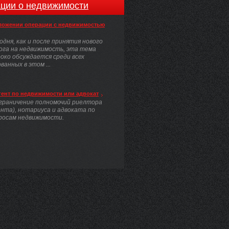
ции о недвижимости
ложении операции с недвижимостью
одня, как и после принятия нового
ога на недвижимость, эта тема
око обсуждается среди всех
анных в этом ...
гент по недвижимости или адвокат
граничение полномочий риелтора
ента), нотариуса и адвоката по
росам недвижимости.