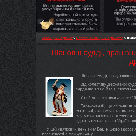
Жилищный адвокат
>
Новости жилищных адвокатов
>
Шанов
Шановні судді, працівни
др
Шановні судді, працівники апа
Від колективу Державної судов
сердечно вітаю Вас зі святом —
У цей день ми відзначаємо 16
Переконаний, що спільними з
соціальні, економічні та політи
слугуючи виключно інтересам нар
гідність визнаються в Україні н
У цей святковий день зичу Вам міцного здоров’
впевненості в майбутньому.