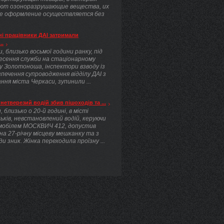
ют озоноразрушающие вещества, их
е оформление осуществляется без
.
і працівники ДАІ затримали
..
, близько восьмої години ранку, під
несення служби на стаціонарному
у Золотоноша, інспектори взводу із
печення супроводження відділу ДАІ з
ння міста Черкаси, зупинили ...
нетверезий водій збив пішоходів та ...
, близько о 20-й годині, в місті
ьків, невстановлений водій, керуючи
мобілем МОСКВИЧ 412, допустив
 на 27-річну місцеву мешканку та з
ди зник. Жінка переходила проїзну ...