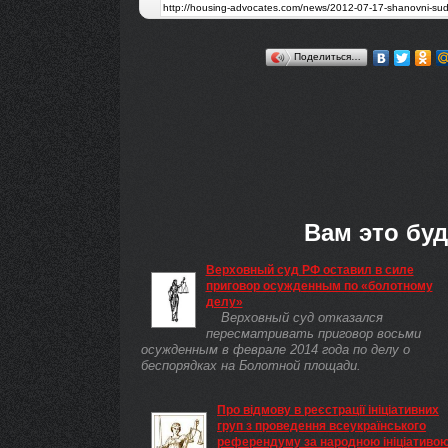
Поделиться…
Вам это буд
Верховный суд РФ оставил в силе
приговор осужденным по «болотному
делу»
Верховный суд отказался
пересматривать приговор восьми
осужденным в феврале 2014 года по делу о
беспорядках на Болотной площади.
Про відмову в реєстрації ініціативних
груп з проведення всеукраїнського
референдуму за народною ініціативою