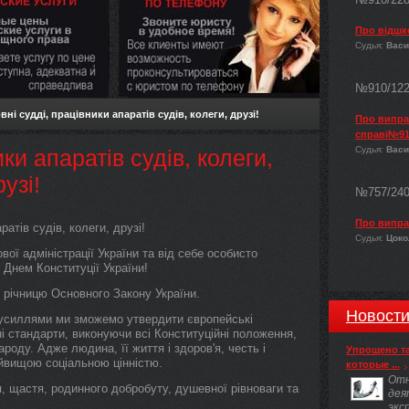
Про відшк
Судья:
Васи
№910/12
ні судді, працівники апаратів судів, колеги, друзі!
Про виправ
справі№91
Судья:
Васи
ки апаратів судів, колеги,
узі!
№757/24
Про випра
ратів судів, колеги, друзі!
Судья:
Цокол
ої адміністрації України та від себе особисто
 Днем Конституції України!
 річницю Основного Закону України.
Новост
усиллями ми зможемо утвердити європейські
чні стандарти, виконуючи всі Конституційні положення,
оду. Адже людина, її життя і здоров'я, честь і
Упрощено т
айвищою соціальною цінністю.
которые ...
Отн
я, щастя, родинного добробуту, душевної рівноваги та
дея
экс