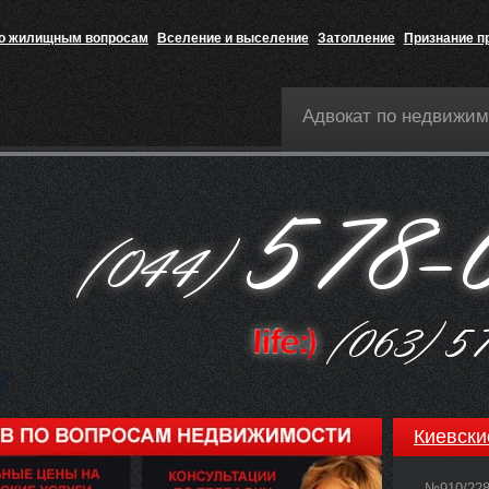
по жилищным вопросам
Вселение и выселение
Затопление
Признание п
Адвокат по недвижим
Киевски
№910/22