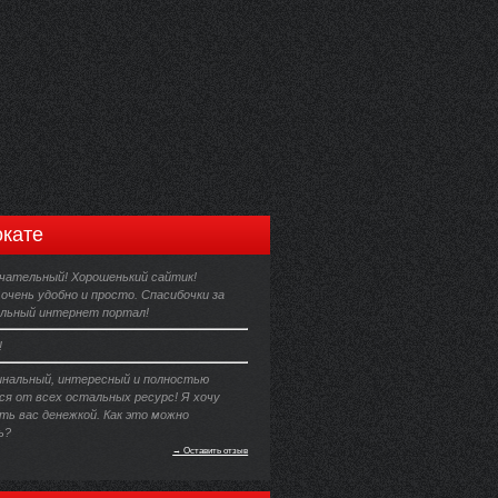
кате
чательный! Хорошенький сайтик!
 очень удобно и просто. Спасибочки за
льный интернет портал!
!
инальный, интересный и полностью
я от всех остальных ресурс! Я хочу
ть вас денежкой. Как это можно
ь?
→ Оставить отзыв