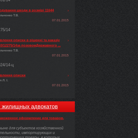
одування шкоди в розмірі 11644
льченко Т.В.
07.01.2015
275/14
лення описки в рішенні та наказіу
0/12275/14за позовомДержавного ...
льченко Т.В.
07.01.2015
024/14-ц
влення описки
 Л. І.
07.01.2015
и жилищных адвокатов
аможенное оформление для товаров,
ыне для субъектов хозяйственной
тельности, импортирующих и
портирующих товары, в которых