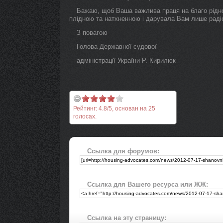
Бажаю, щоб Ваша важлива праця на благо рідно
плідною та натхненною і дарувала Вам лише раді
З повагою
Голова Державної судової
адміністрації України Р. Кирилюк
Рейтинг:
4.8
/
5
, основан на
25
голосах.
Ссылка для форумов:
Ссылка для Вашего ресурса или ЖЖ:
Ссылка на эту страницу: