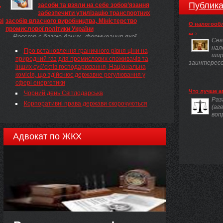
Публика
,
засоби та взяли на себе зобов’язання
забезпечити утилізацію транспортних
зі
засобів власного виробництва, Міністерство
О налогооб
промислової політики України
...
Реєстр є базою даних, формування якої
Сег
передбачає збирання, накопичення, обробку,
нал
Про встановлення граничного рівня ціни на
систематизацію, зберігання, захист і
шир
природний газ для промислових споживачів та
використання відомостей про суб’єктів
заинтересов
інших суб’єктів господарювання, Національна
господарювання, що виробляють (виготовляють)
комісія, що здійснює державне регулювання у
...
сфері енергетики
Что лучше а
Чорний день Світлодарська
Раз
Корпоративні права держави скорочуються
(аг
воп
Адвокат по ЖКХ