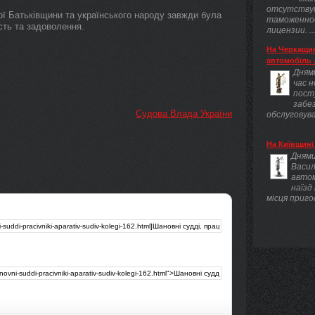
отсутству
ї Батьківщини та українського народу завжди була
таможенно
сть та задоволення.
лицензии. ..
На Черкащин
автомобіль .
Днями
час 
пост
забез
Судова Влада України
обслуговува
На Київщині 
Днями
Васил
авто
наїзд
місця приго