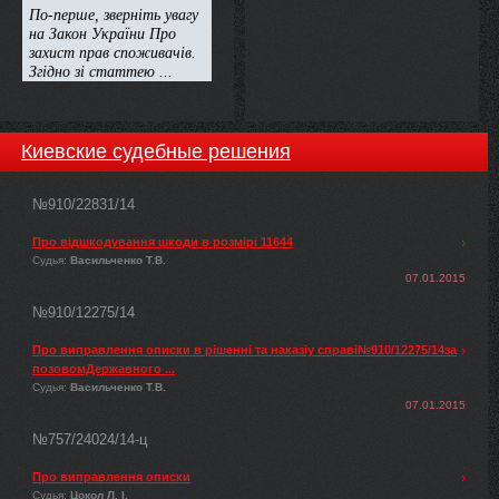
Киевские судебные решения
№910/22831/14
Про відшкодування шкоди в розмірі 11644
Судья:
Васильченко Т.В.
07.01.2015
№910/12275/14
Про виправлення описки в рішенні та наказіу справі№910/12275/14за
позовомДержавного ...
Судья:
Васильченко Т.В.
07.01.2015
№757/24024/14-ц
Про виправлення описки
Судья:
Цокол Л. І.