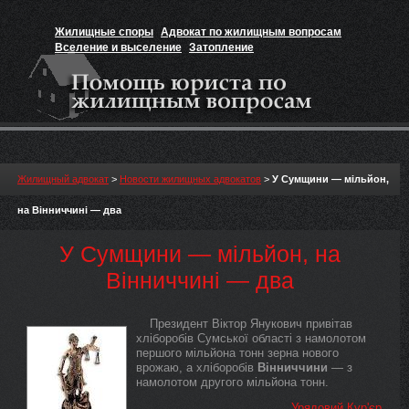
Жилищные споры
Адвокат по жилищным вопросам
Вселение и выселение
Затопление
Признание прав на жильё
Вакансии юриста
Жилищный адвокат
>
Новости жилищных адвокатов
>
У Сумщини — мільйон,
на Вінниччині — два
У Сумщини — мільйон, на
Вінниччині — два
Президент Віктор Янукович привітав
хліборобів Сумської області з намолотом
першого мільйона тонн зерна нового
врожаю, а хліборобів
Вінниччини
— з
намолотом другого мільйона тонн.
Урядовий Кур'єр