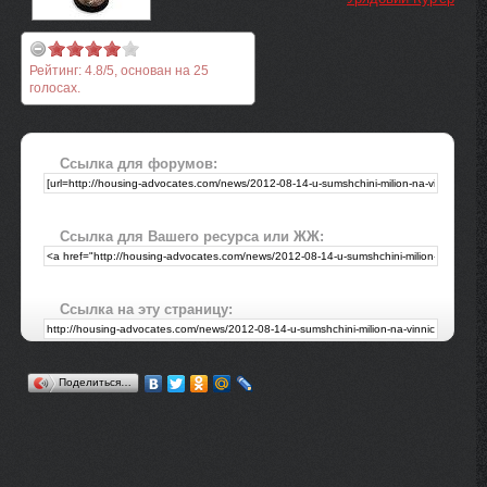
Рейтинг:
4.8
/
5
, основан на
25
голосах.
Ссылка для форумов:
Ссылка для Вашего ресурса или ЖЖ:
Ссылка на эту страницу:
Поделиться…