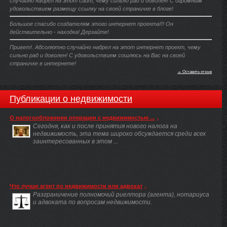
случайно набрел на этот сайт, чему сильно рад и доволен! С огромным
удовольствием размещу ссылку на своей страничке в блоге!
Большое спасибо создателям этого интернет проекта!!! Он
действительно - находка! Дерзайте!
Привет!. Абсолютно случайно набрел на этот интернет проект, чему
сильно рад и доволен! С удовольствием сошлюсь на Вас на своей
страничке в интернете!
→ Оставить отзыв
Публикации о недвижимости
О налогообложении операции с недвижимостью ...
Сегодня, как и после принятия нового налога на
недвижимость, эта тема широко обсуждается среди всех
заинтересованных в этом ...
Что лучше агент по недвижимости или адвокат
Разграничение полномочий риелтора (агента), нотариуса
и адвоката по вопросам недвижимости.