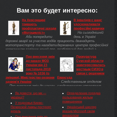
Вам это будет интересно:
На Херсонщині
В інвалідів є шанс
тривають
удосконалювати
профілактичні заходи
професійні навички
На сьогоднішній
«Мотоцикліст»
Аби попередити
день в Україні
дорожні аварії за участю водіїв
працюють дванадцять
мототранспорту та нагадати
державних центрів професійної
керманичам залізних коней про
реабілітації для людей з
Правила дорожнього руху,
фізичними і психічними
Про внесення змін
Прокуратура
Державтоінспекція
обмеженнями.
до наказу МОЗ
Сумской области
Херсонщини у період з 5 по 16
України від 23
заинтересовалась
травня проводить ...
листопада 2010
местным СИЗО в
року № 1036 (із
связи с решением
змінами), Міністерство охорони
Евросуда
Следственным отделом
здоров'я України
Про внесення змін до наказу
следственного управления
МОЗ України від 23 листопада
прокуратуры Сумской области
Як довести, що ми —
Определение порядка
2010 року № 1036 (із змінами) З
было начато досудебное
українці?
пользования жилым
метою раціонального
расследование по факту
помещением
використання препаратів для
ненадлежащего исполнения
У подножья Киево-
проведення замісної
служебных обязанностей
Печерской лавры построят
Український школяр
підтримувальної терапії,
должностными лицами
купель
вразив Microsoft своїм
наданих МБФ "Міжнародний
Сумского ...
винаходом
Про внесення змін до