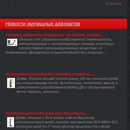
07.01.2015
Новости жилищных адвокатов
Упрощено таможенное оформление для товаров, которые ...
Отныне для субъектов хозяйственной деятельности,
импортирующих и экспортирующих товары, в которых
отсутствуют озоноразрушающие вещества, их
таможенное оформление осуществляется без лицензии. ...
На Черкащині працівники ДАІ затримали автомобіль ...
Днями, близько восьмої години ранку, під час несення служби
на стаціонарному посту Золотоноша, інспектори взводу із
забезпечення супроводження відділу ДАІ з обслуговування
міста Черкаси, зупинили ...
На Київщині нетверезий водій збив пішоходів та ...
Днями, близько о 20-й годині, в місті Васильків,
невстановлений водій, керуючи автомобілем МОСКВИЧ 412,
допустив наїзд на 27-річну місцеву мешканку та з місця