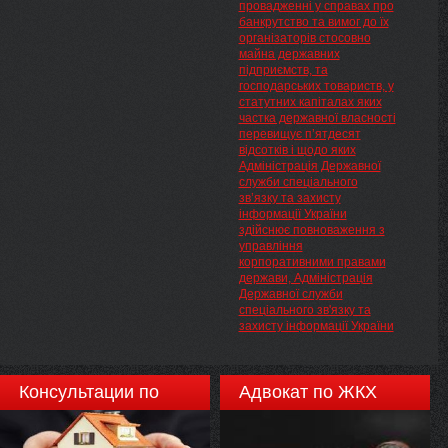
провадженні у справах про
банкрутство та вимог до їх
організаторів стосовно
майна державних
підприємств, та
господарських товариств, у
статутних капіталах яких
частка державної власності
перевищує п’ятдесят
відсотків і щодо яких
Адміністрація Державної
служби спеціального
зв’язку та захисту
інформації України
здійснює повноваження з
управління
корпоративними правами
держави, Адміністрація
Державної служби
спеціального зв'язку та
захисту інформації України
Консультации по
Адвокат по ЖКХ
недвижимости