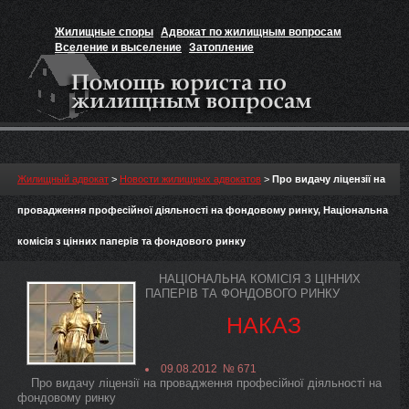
Жилищные споры
Адвокат по жилищным вопросам
Вселение и выселение
Затопление
Признание прав на жильё
Вакансии юриста
Жилищный адвокат
>
Новости жилищных адвокатов
>
Про видачу ліцензії на
провадження професійної діяльності на фондовому ринку, Національна
комісія з цінних паперів та фондового ринку
НАЦІОНАЛЬНА КОМІСІЯ З ЦІННИХ
ПАПЕРІВ ТА ФОНДОВОГО РИНКУ
НАКАЗ
09.08.2012 № 671
Про видачу ліцензії на провадження професійної діяльності на
фондовому ринку