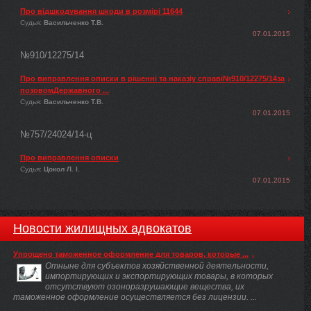
Про відшкодування шкоди в розмірі 11644
Судья:
Васильченко Т.В.
07.01.2015
№910/12275/14
Про виправлення описки в рішенні та наказіу справі№910/12275/14за
позовомДержавного ...
Судья:
Васильченко Т.В.
07.01.2015
№757/24024/14-ц
Про виправлення описки
Судья:
Цокол Л. І.
07.01.2015
Новости жилищных адвокатов
Упрощено таможенное оформление для товаров, которые ...
Отныне для субъектов хозяйственной деятельности,
импортирующих и экспортирующих товары, в которых
отсутствуют озоноразрушающие вещества, их
таможенное оформление осуществляется без лицензии. ...