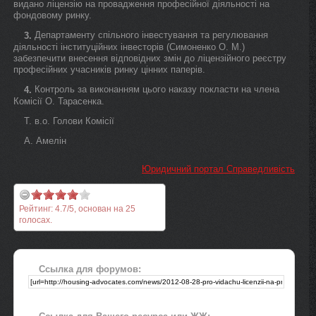
видано ліцензію на провадження професійної діяльності на
фондовому ринку.
Департаменту спільного інвестування та регулювання
3.
діяльності інституційних інвесторів (Симоненко О. М.)
забезпечити внесення відповідних змін до ліцензійного реєстру
професійних учасників ринку цінних паперів.
Контроль за виконанням цього наказу покласти на члена
4.
Комісії О. Тарасенка.
Т. в.о. Голови Комісії
А. Амелін
Юридичний портал Справедливість
Рейтинг:
4.7
/
5
, основан на
25
голосах.
Ссылка для форумов: