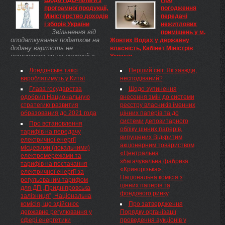
Щодо ПДВ-пільги з
Про
виступила корпорація
реєстроутримувачем при
програмної продукції,
погодження
Укрвинпром ...
дематеріалізації, належать до
Міністерство доходів
передачі
діяльності з ведення реєстру
і зборів України
нежитлових
власників іменних цінних
Звільнення від
приміщень у м.
паперів. Після депонування
оподаткування податком на
Жовтих Водах у державну
глобального сертифіката обіг
додану вартість не
власність, Кабінет Міністрів
іменних ...
поширюється на операції з
України
постачання послуг у сфері
Про погодження передачі
Лондонське таксі
Перший сніг. Як завжди,
інформатизації. Щодо
нежитлових приміщень у м.
вироблятимуть у Китаї
несподіваний?
оподаткування операцій з
Жовтих Водах у державну
постачання товарів (дисків,
власність Погодитися з
Глава государства
Щодо зупинення
комп'ютерів) ...
пропозицією Генеральної
одобрил Национальную
внесення змін до системи
прокуратури України та
стратегию развития
реєстру власників іменних
Жовтоводської міської ради
образования до 2021 года
цінних паперів та до
(Дніпропетровська область)
системи депозитарного
Про встановлення
щодо передачі нежитлових
обліку цінних паперів,
тарифів на передачу
приміщень загальною площею
випущених Відкритим
електричної енергії
231,9 кв. метра (реєстраційний
акціонерним товариством
місцевими (локальними)
номер 36147503) в будівлі
«Центральна
електромережами та
(літер А) по вул.
збагачувальна фабрика
тарифів на постачання
Хмельницького, 21/59, у м.
«Криворізька»,
електричної енергії за
Жовтих Водах у державну
Національна комісія з
регульованим тарифом
власність із закріпленням їх на
цінних паперів та
для ДП „Придніпровська
праві оперативного управління
фондового ринку
залізниця”, Національна
за Генеральною прокуратурою
комісія, що здійснює
Про затвердження
України.
державне регулювання у
Порядку організації
сфері енергетики
проведення аукціонів у