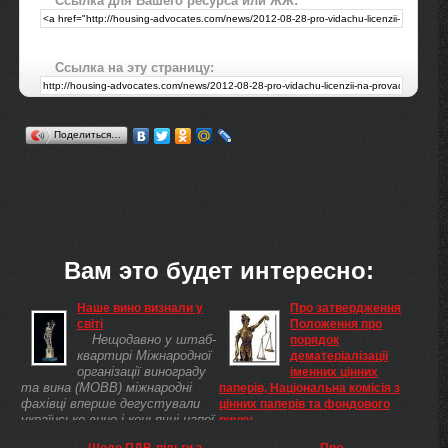
Ссылка для Вашего ресурса или ЖЖ:
Ссылка на эту страницу:
Поделиться…
Вам это будет интересно:
Наше вино визнали у
Про затвердження
світі
Положення про
Нещодавно у штаб-
порядок
квартирі Міжнародної
дематеріалізації
організації винограду
іменних цінних
та вина (МОВВ) міжнародні
паперів, Національна комісія з
фахівці вперше дегустували
цінних паперів та фондового
українське вино і коньячні напої.
ринку
Організатором заходу
Дії, які здійснюються