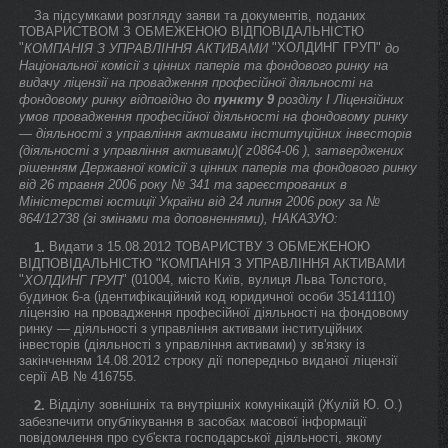
За підсумками розгляду заяви та документів, поданих
ТОВАРИСТВОМ З ОБМЕЖЕНОЮ ВІДПОВІДАЛЬНІСТЮ
"
"ХОЛДИНГ ГРУП"
КОМПАНІЯ З УПРАВЛІННЯ АКТИВАМИ
до
Національної комісії з цінних паперів та фондового ринку на
видачу ліцензії на провадження професійної діяльності на
фондовому ринку відповідно до
пункту 9
розділу I Ліцензійних
умов провадження професійної діяльності на фондовому ринку
— діяльності з управління активами інституційних інвесторів
(діяльності з управління активами)( z0864-06 ), затверджених
рішенням Державної комісії з цінних паперів та фондового ринку
від 26 травня 2006 року № 341 та зареєстрованих в
Міністерстві юстиції України від 24 липня 2006 року за №
864/12738 (зі змінами та доповненнями), НАКАЗУЮ:
Видати з 15.08.2012 ТОВАРИСТВУ З ОБМЕЖЕНОЮ
1.
ВІДПОВІДАЛЬНІСТЮ "КОМПАНІЯ З УПРАВЛІННЯ АКТИВАМИ
"
" (01004, місто Київ, вулиця Льва Толстого,
ХОЛДИНГ ГРУП
будинок 6-а (ідентифікаційний код юридичної особи 35141110)
ліцензію на провадження професійної діяльності на фондовому
ринку — діяльності з управління активами інституційних
інвесторів (діяльності з управління активами) у зв'язку із
закінченням 14.08.2012 строку дії попередньо виданої ліцензії
серії АВ № 416755.
Відділу зовнішніх та внутрішніх комунікацій (Жулій Ю. О.)
2.
забезпечити опублікування в засобах масової інформації
повідомлення про суб'єкта господарської діяльності, якому