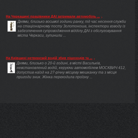
На Черкащині працівники ДАІ затримали автомобіль ...
Днями, близько восьмої години ранку, під час несення служби
на стаціонарному посту Золотоноша, інспектори взводу із
забезпечення супроводження відділу ДАІ з обслуговування
міста Черкаси, зупинили ...
На Київщині нетверезий водій збив пішоходів та ...
Днями, близько о 20-й годині, в місті Васильків,
невстановлений водій, керуючи автомобілем МОСКВИЧ 412,
допустив наїзд на 27-річну місцеву мешканку та з місця
пригоди зник. Жінка переходила проїзну ...