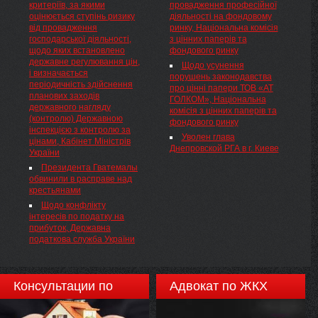
критеріїв, за якими
провадження професійної
важливо для європейців, аби
видео, пишет Digit.ru со
змін до підпункту 197.1.27
оцінюється ступінь ризику
діяльності на фондовому
подолати ...
ссылкой на онлайн-журнал
пункту 197.1 статті 197
від провадження
ринку, Національна комісія
Wired.
Податкового кодексу України
господарської діяльності,
з цінних паперів та
щодо створення сприятливих
щодо яких встановлено
фондового ринку
умов для поліпшення
державне регулювання цін,
Щодо усунення
забезпечення закладів охорони
і визначається
порушень законодавства
здоров’я та громадян
періодичність здійснення
про цінні папери ТОВ «АТ
доступними лікарськими
планових заходів
ГОЛКОМ», Національна
засобами (реєстр. № 2227),
державного нагляду
комісія з цінних паперів та
поданий народними
(контролю) Державною
фондового ринку
депутатами України Шипком
інспекцією з контролю за
А. Ф., Бахтеєвою Т. Д.
Уволен глава
цінами, Кабінет Міністрів
Днепровской РГА в г. Киеве
України
Президента Гватемалы
обвинили в расправе над
крестьянами
Щодо конфлікту
інтересів по податку на
прибуток, Державна
податкова служба України
Консультации по
Адвокат по ЖКХ
недвижимости