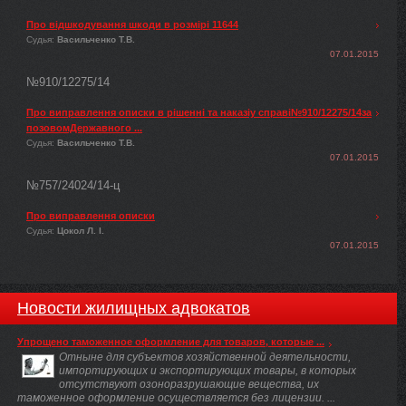
Про відшкодування шкоди в розмірі 11644
Судья:
Васильченко Т.В.
07.01.2015
№910/12275/14
Про виправлення описки в рішенні та наказіу справі№910/12275/14за
позовомДержавного ...
Судья:
Васильченко Т.В.
07.01.2015
№757/24024/14-ц
Про виправлення описки
Судья:
Цокол Л. І.
07.01.2015
Новости жилищных адвокатов
Упрощено таможенное оформление для товаров, которые ...
Отныне для субъектов хозяйственной деятельности,
импортирующих и экспортирующих товары, в которых
отсутствуют озоноразрушающие вещества, их
таможенное оформление осуществляется без лицензии. ...