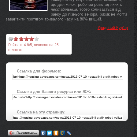
що для жінок, робочий розклад яких є
нестабільним
, тобто коливається від
ранку до пізнього вечора, ризик не могти
завагітніти протягом тривалого часу на 80% вищий.
Урядовий Кур'єр
Рейтинг:
4.8
/
5
, основан на
25
голосах.
Ссылка для форумов:
Ссылка для Вашего ресурса или ЖЖ:
Ссылка на эту страницу:
Поделиться…