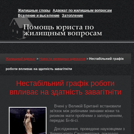
Жилищные споры
Адвокат по жилищным вопросам
Вселение и выселение
Затопление
Признание прав на жильё
Вакансии юриста
Жилищный адвокат
>
Новости жилищных адвокатов
>
Нестабільний графік
роботи впливає на здатність завагітніти
Нестабільний графік роботи
впливає на здатність завагітніти
Вчені у Великій Британії встановили
зв'язок між робочими змінами жінки та
ризиком мати проблеми з заплідненням,
передає Бі-бі-сі.
Дослідження, проведене науковцями з
Університету Саутгемптона, показало,