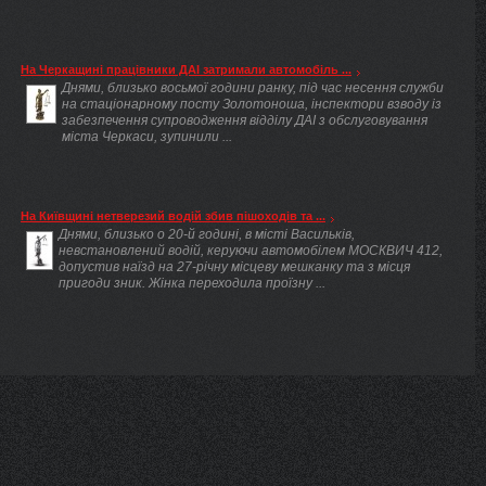
На Черкащині працівники ДАІ затримали автомобіль ...
Днями, близько восьмої години ранку, під час несення служби
на стаціонарному посту Золотоноша, інспектори взводу із
забезпечення супроводження відділу ДАІ з обслуговування
міста Черкаси, зупинили ...
На Київщині нетверезий водій збив пішоходів та ...
Днями, близько о 20-й годині, в місті Васильків,
невстановлений водій, керуючи автомобілем МОСКВИЧ 412,
допустив наїзд на 27-річну місцеву мешканку та з місця
пригоди зник. Жінка переходила проїзну ...