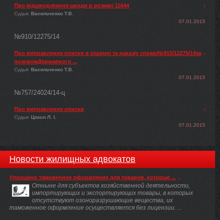
Про відшкодування шкоди в розмірі 11644
Судья:
Васильченко Т.В.
07.01.2015
№910/12275/14
Про виправлення описки в рішенні та наказіу справі№910/12275/14за
позовомДержавного ...
Судья:
Васильченко Т.В.
07.01.2015
№757/24024/14-ц
Про виправлення описки
Судья:
Цокол Л. І.
07.01.2015
Новости жилищных адвокатов
Упрощено таможенное оформление для товаров, которые ...
Отныне для субъектов хозяйственной деятельности,
импортирующих и экспортирующих товары, в которых
отсутствуют озоноразрушающие вещества, их
таможенное оформление осуществляется без лицензии. ...