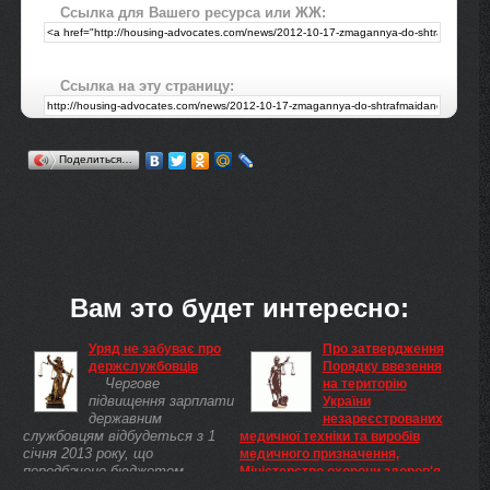
Ссылка для Вашего ресурса или ЖЖ:
Ссылка на эту страницу:
Поделиться…
Вам это будет интересно:
Уряд не забуває про
Про затвердження
держслужбовців
Порядку ввезення
Чергове
на територію
підвищення зарплати
України
державним
незареєстрованих
службовцям відбудеться з 1
медичної техніки та виробів
січня 2013 року, що
медичного призначення,
передбачено бюджетом
Міністерство охорони здоров'я
наступного року. Про це заявив
України