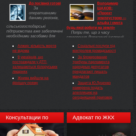
До посівної готові
Володимир
Премєр-міністр Микола Азаров
Зареєстровано в
За
ШАХОВ:
під час спілкування з
Міністерстві юстиції України
оперативними
«Проект
користувачами ...
20 грудня 2012 р. за №
даними регіонів,
землеустрою —
2124/22436 Про затвердження
альфа і омега
Порядку ввезення на
сільськогосподарські
будь-якої роботи на землі»
територію України
підприємства вже забезпечені
Попри те, що з часу
незареєстрованих медичної
необхідними засобами для
створення Державної інспекції
техніки та виробів медичного
проведення осінньої посівної
сільського господарства у
призначення
кампанії під урожай 2013 року.
Алжир: кількість жертв
Соціальні послуги під
Сумській області не минуло й
не відома
контролем громадськості
року, її фахівцям вдалося
зробити чимало корисного. Про
9 українців, що
За блокирование
це УК розповів начальник
постраждали у ДТП,
трибуны парламента
інспекції ...
залишаються білоруських
народных депутатов
лікарнях
предлагают лишать
мандатов
Жнива вийшли на
фінішну пряму
Защита Ю.Луценко
намерена подать
апелляцию на
сегодняшний приговор
Консультации по
Адвокат по ЖКХ
недвижимости