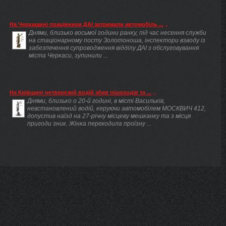
На Черкащині працівники ДАІ затримали автомобіль ...
Днями, близько восьмої години ранку, під час несення служби
на стаціонарному посту Золотоноша, інспектори взводу із
забезпечення супроводження відділу ДАІ з обслуговування
міста Черкаси, зупинили ...
На Київщині нетверезий водій збив пішоходів та ...
Днями, близько о 20-й годині, в місті Васильків,
невстановлений водій, керуючи автомобілем МОСКВИЧ 412,
допустив наїзд на 27-річну місцеву мешканку та з місця
пригоди зник. Жінка переходила проїзну ...