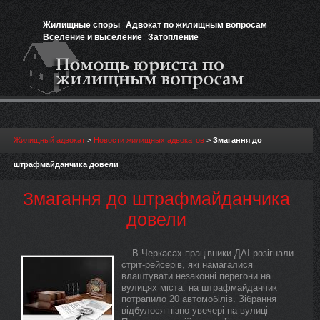
Жилищные споры
Адвокат по жилищным вопросам
Вселение и выселение
Затопление
Признание прав на жильё
Вакансии юриста
Жилищный адвокат
>
Новости жилищных адвокатов
>
Змагання до
штрафмайданчика довели
Змагання до штрафмайданчика
довели
В Черкасах працівники ДАІ розігнали
стріт-рейсерів, які намагалися
влаштувати незаконні перегони на
вулицях міста: на штрафмайданчик
потрапило 20 автомобілів. Зібрання
відбулося пізно увечері на вулиці