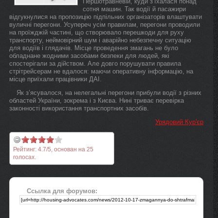
Першотравневій, куди з’їхалася понад
сотня машин. Так водії й пасажири
відгукнулися на пропозицію підпільних організаторів влаштувати
вуличні перегони. Усупереч усім правилам, перегони проводили
на проїжджій частині, що створювало перешкоди для руху
транспорту, неймовірний шум і аварійно небезпечну ситуацію
для водіїв і глядачів. Місце проведення змагань не було
обладнане жодними засобами безпеки для людей, які
спостерігали за дійством. Але довго порушувати правила
стрітрейсерам не вдалося: маючи оперативну інформацію, на
місце приїхали працівники ДАІ.
Як з’ясувалося, на нелегальні перегони прибули водії з різних
областей України, зокрема і з Києва. Нині триває перевірка
законності використання транспортних засобів.
Урядовий Кур'єр
Рейтинг:
4.7
/
5
, основан на
25
голосах.
Ссылка для форумов: