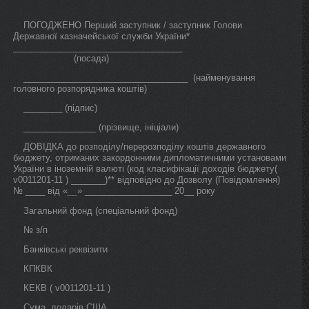
ПОГОДЖЕНО Перший заступник / заступник Голови
Державної казначейської служби України*
___________________________________
(посада)
__________________________________ (найменування
головного розпорядника коштів)
________ (підпис)
_______________ (прізвище, ініціали)
ДОВІДКА до розподілу/перерозподілу коштів державного
бюджету, отриманих закордонними дипломатичними установами
України в іноземній валюті (код класифікації доходів бюджету(
v0011201-11 ) _______)** відповідно до Дозволу (Повідомлення)
№ ____ від «
» __________________ 20__ року
__
Загальний фонд (спеціальний фонд)
№ з/п
Банківські реквізити
КПКВК
КЕКВ ( v0011201-11 )
Сума, доларів США