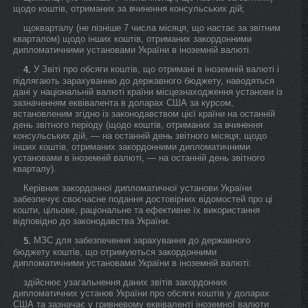
щодо коштів, отриманих за вчинення консульських дій;
щокварталу (не пізніше 7 числа місяця, що настає за звітним
кварталом) щодо інших коштів, отриманих закордонними
дипломатичними установами України в іноземній валюті.
У Звіті про обсяги коштів, що отримані в іноземній валюті і
4.
підлягають зарахуванню до державного бюджету, наводяться
дані у національній валюті країни місцезнаходження установи із
зазначенням еквівалента в доларах США за курсом,
встановленим згідно із законодавством цієї країни на останній
день звітного періоду (щодо коштів, отриманих за вчинення
консульських дій, — на останній день звітного місяця; щодо
інших коштів, отриманих закордонними дипломатичними
установами в іноземній валюті, — на останній день звітного
кварталу).
Керівник закордонної дипломатичної установи України
забезпечує своєчасне подання достовірних відомостей про ці
кошти, цільове, раціональне та ефективне їх використання
відповідно до законодавства України.
МЗС для забезпечення зарахування до державного
5.
бюджету коштів, що отримуються закордонними
дипломатичними установами України в іноземній валюті:
здійснює узагальнення даних звітів закордонних
дипломатичних установ України про обсяги коштів у доларах
США та зазначає у гривневому еквіваленті іноземної валюти