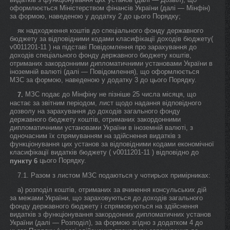
оформлюється Міністерством фінансів України (далі — Мінфін)
за формою, наведеною у додатку 2 до цього Порядку;
як надходження коштів до спеціального фонду державного
бюджету за відповідними кодами класифікації доходів бюджету(
v0011201-11 ) на підставі Повідомлення про зарахування до
доходів спеціального фонду державного бюджету коштів,
отриманих закордонними дипломатичними установами України в
іноземній валюті (далі — Повідомлення), що оформлюється
МЗС за формою, наведеною у додатку 3 до цього Порядку.
МЗС подає до Мінфіну не пізніше 25 числа місяця, що
7.
настає за звітним періодом, лист щодо надання відповідного
дозволу на зарахування до доходів загального фонду
державного бюджету коштів, отриманих закордонними
дипломатичними установами України в іноземній валюті, з
одночасним їх спрямуванням на здійснення видатків з
функціонування цих установ за відповідними кодами економічної
класифікації видатків бюджету ( v0011201-11 ) відповідно до
цього Порядку.
пункту 6
7.1. Разом з листом МЗС подаються у чотирьох примірниках:
а) розподіл коштів, отриманих за вчинення консульських дій
за межами України, що зараховуються до доходів загального
фонду державного бюджету і спрямовуються на здійснення
видатків з функціонування закордонних дипломатичних установ
України (далі — Розподіл), за формою згідно з додатком 4 до