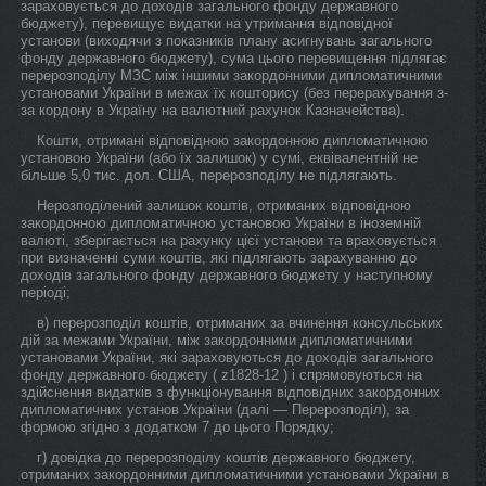
зараховується до доходів загального фонду державного
бюджету), перевищує видатки на утримання відповідної
установи (виходячи з показників плану асигнувань загального
фонду державного бюджету), сума цього перевищення підлягає
перерозподілу МЗС між іншими закордонними дипломатичними
установами України в межах їх кошторису (без перерахування з-
за кордону в Україну на валютний рахунок Казначейства).
Кошти, отримані відповідною закордонною дипломатичною
установою України (або їх залишок) у сумі, еквівалентній не
більше 5,0 тис. дол. США, перерозподілу не підлягають.
Нерозподілений залишок коштів, отриманих відповідною
закордонною дипломатичною установою України в іноземній
валюті, зберігається на рахунку цієї установи та враховується
при визначенні суми коштів, які підлягають зарахуванню до
доходів загального фонду державного бюджету у наступному
періоді;
в) перерозподіл коштів, отриманих за вчинення консульських
дій за межами України, між закордонними дипломатичними
установами України, які зараховуються до доходів загального
фонду державного бюджету ( z1828-12 ) і спрямовуються на
здійснення видатків з функціонування відповідних закордонних
дипломатичних установ України (далі — Перерозподіл), за
формою згідно з додатком 7 до цього Порядку;
г) довідка до перерозподілу коштів державного бюджету,
отриманих закордонними дипломатичними установами України в