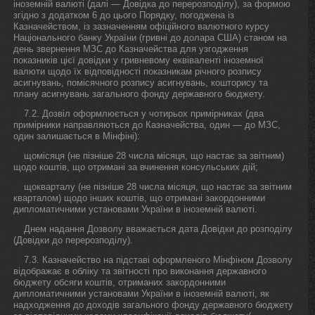
іноземній валюті (далі — Довідка до перерозподілу), за формою
згідно з додатком 6 до цього Порядку, погоджена із
Казначейством, із зазначенням офіційного валютного курсу
Національного банку України (гривні до долара США) станом на
день звернення МЗС до Казначейства для узгодження
показників цієї довідки у гривневому еквіваленті іноземної
валюти щодо їх відповідності показникам річного розпису
асигнувань, помісячного розпису асигнувань, кошторису та
плану асигнувань загального фонду державного бюджету.
7.2. Дозвіл оформлюється у чотирьох примірниках (два
примірники направляються до Казначейства, один — до МЗС,
один залишається в Мінфіні):
щомісяця (не пізніше 28 числа місяця, що настає за звітним)
щодо коштів, що отримані за вчинення консульських дій;
щокварталу (не пізніше 28 числа місяця, що настає за звітним
кварталом) щодо інших коштів, що отримані закордонними
дипломатичними установами України в іноземній валюті.
Днем надання Дозволу вважається дата Довідки до розподілу
(Довідки до перерозподілу).
7.3. Казначейство на підставі оформленого Мінфіном Дозволу
відображає в обліку та звітності про виконання державного
бюджету обсяги коштів, отриманих закордонними
дипломатичними установами України в іноземній валюті, як
надходження до доходів загального фонду державного бюджету