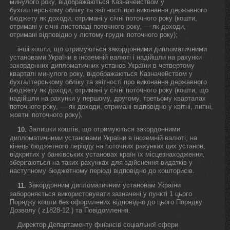
минулого року, відображаються Казначейством у
бухгалтерському обліку та звітності про виконання державного
бюджету як доходи, отримані у січні поточного року (кошти,
отримані у січні-листопаді поточного року, — як доходи,
отримані відповідно у лютому-грудні поточного року);
інші кошти, що отримуються закордонними дипломатичними
установами України в іноземній валюті і надійшли на рахунки
закордонних дипломатичних установ України в четвертому
кварталі минулого року, відображаються Казначейством у
бухгалтерському обліку та звітності про виконання державного
бюджету як доходи, отримані у січні поточного року (кошти, що
надійшли на рахунки у першому, другому, третьому кварталах
поточного року, — як доходи, отримані відповідно у квітні, липні,
жовтні поточного року).
Залишки коштів, що отримуються закордонними
10.
дипломатичними установами України в іноземній валюті, на
кінець бюджетного періоду на поточних рахунках цих установ,
відкритих у банківських установах країн їх місцезнаходження,
зберігаються на таких рахунках для здійснення видатків у
наступному бюджетному періоді відповідно до кошторисів.
Закордонним дипломатичним установам України
11.
забороняється використовувати зазначені у пункті 1 цього
Порядку кошти без оформлених відповідно до цього Порядку
Дозволу ( z1828-12 ) та Повідомлення.
Директор Департаменту фінансів соціальної сфери