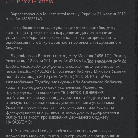
11.10.2012 № 1077/263
Зареєстровано в Міністерстві юстиції України 31 жовтня 2012
р. за № 1828/22140
Про забезпечення зарахування до державного бюджету
коштів, що отримуються закордонними дипломатичними
установами України в іноземній валюті, їх використання та
відображення в обліку та звітності про виконання державного
бюджету
Відповідно до Бюджетного кодексу України( 2456-17 ), Закону
України від 12 січня 2012 року № 4318-VI «
Про внесення змін до
Бюджетного кодексу України та деяких інших законодавчих
» ( 4318-17 ), постанови Кабінету Міністрів України
актів України
від 10 листопада 2010 року № 1037( 1037-2010-п ) «
Про
затвердження Порядку зарахування до державного бюджету
коштів, що отримуються установами України, які
» та з метою визначення
функціонують за кордоном
особливостей зарахування до державного бюджету коштів, що
отримуються закордонними дипломатичними установами
України в іноземній валюті, та спрямування цих коштів на
функціонування цих установ, а також для їх відображення в
обліку та звітності про виконання державного бюджету
НАКАЗУЄМО:
Затвердити Порядок забезпечення зарахування до
1.
державного бюджету коштів, що отримуються закордонними