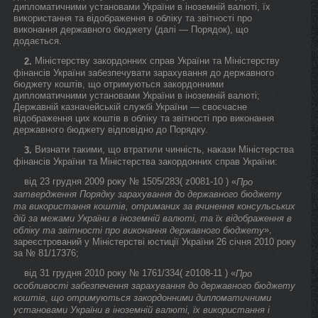
дипломатичними установами України в іноземній валюті, їх
використання та відображення в обліку та звітності про
виконання державного бюджету (далі — Порядок), що
додається.
Міністерству закордонних справ України та Міністерству
2.
фінансів України забезпечувати зарахування до державного
бюджету коштів, що отримуються закордонними
дипломатичними установами України в іноземній валюті;
Державній казначейській службі України — своєчасне
відображення цих коштів в обліку та звітності про виконання
державного бюджету відповідно до Порядку.
Визнати такими, що втратили чинність, накази Міністерства
3.
фінансів України та Міністерства закордонних справ України:
від 23 грудня 2009 року № 1505/283( z0081-10 ) «
Про
затвердження Порядку зарахування до державного бюджету
та використання коштів, отриманих за вчинення консульських
дій за межами України в іноземній валюті, та їх відображення в
»,
обліку та звітності про виконання державного бюджету
зареєстрований у Міністерстві юстиції України 26 січня 2010 року
за № 81/17376;
від 31 грудня 2010 року № 1761/334( z0108-11 ) «
Про
особливості забезпечення зарахування до державного бюджету
коштів, що отримуються закордонними дипломатичними
установами України в іноземній валюті, їх використання і