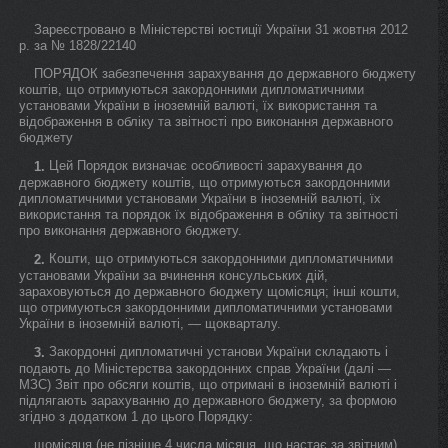
Зареєстровано в Міністерстві юстиції України 31 жовтня 2012
р. за № 1828/22140
ПОРЯДОК забезпечення зарахування до державного бюджету
коштів, що отримуються закордонними дипломатичними
установами України в іноземній валюті, їх використання та
відображення в обліку та звітності про виконання державного
бюджету
Цей Порядок визначає особливості зарахування до
1.
державного бюджету коштів, що отримуються закордонними
дипломатичними установами України в іноземній валюті, їх
використання та порядок їх відображення в обліку та звітності
про виконання державного бюджету.
Кошти, що отримуються закордонними дипломатичними
2.
установами України за вчинення консульських дій,
зараховуються до державного бюджету щомісяця; інші кошти,
що отримуються закордонними дипломатичними установами
України в іноземній валюті, — щокварталу.
Закордонні дипломатичні установи України складають і
3.
подають до Міністерства закордонних справ України (далі —
МЗС) Звіт про обсяги коштів, що отримані в іноземній валюті і
підлягають зарахуванню до державного бюджету, за формою
згідно з додатком 1 до цього Порядку:
щомісяця (не пізніше 4 числа місяця, що настає за звітним)