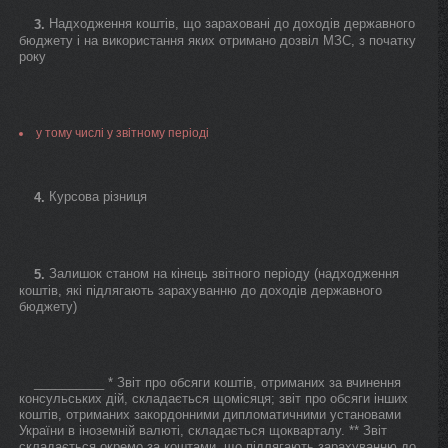
Надходження коштів, що зараховані до доходів державного
3.
бюджету і на використання яких отримано дозвіл МЗС, з початку
року
у тому числі у звітному періоді
Курсова різниця
4.
Залишок станом на кінець звітного періоду (надходження
5.
коштів, які підлягають зарахуванню до доходів державного
бюджету)
__________ * Звіт про обсяги коштів, отриманих за вчинення
консульських дій, складається щомісяця; звіт про обсяги інших
коштів, отриманих закордонними дипломатичними установами
України в іноземній валюті, складається щокварталу. ** Звіт
складається окремо за коштами, що підлягають зарахуванню до