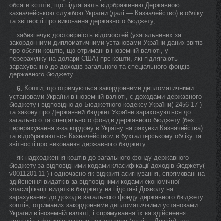
обсяги коштів, що підлягають відображенню Державною
казначейською службою України (далі — Казначейство) в обліку
та звітності про виконання державного бюджету;
забезпечує достовірність відомостей (узагальнених за
закордонними дипломатичними установами України даних звітів
про обсяги коштів, що отримані в іноземній валюті, у
перерахунку на долари США) про кошти, які підлягають
зарахуванню до доходів загального та спеціального фондів
державного бюджету.
Кошти, що отримуються закордонними дипломатичними
6.
установами України в іноземній валюті, є доходами державного
бюджету і відповідно до Бюджетного кодексу України( 2456-17 )
та закону про Державний бюджет України зараховуються до
загального та спеціального фондів державного бюджету (без
перерахування з-за кордону в Україну на рахунки Казначейства)
та відображаються Казначейством в бухгалтерському обліку та
звітності про виконання державного бюджету:
як надходження коштів до загального фонду державного
бюджету за відповідними кодами класифікації доходів бюджету(
v0011201-11 ) і одночасно як відкриті асигнування, спрямовані на
здійснення видатків за відповідними кодами економічної
класифікації видатків бюджету на підставі Дозволу на
зарахування до доходів загального фонду державного бюджету
коштів, отриманих закордонними дипломатичними установами
України в іноземній валюті, і спрямування їх на здійснення
видатків з функціонування цих установ (далі — Дозвіл), що