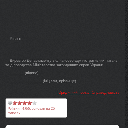
Усього
Директор Департаменту з фінансово-адміністративних питань
та діловодства Міністерства закордонних справ України
_______ (підпис)
________________ (ініціали, прізвище)
Юридичний портал Справедливість
Рейтинг:
4.6
/
5
, основан на
25
голосах.