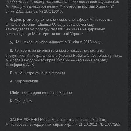
відображення в обліку та звітності про виконання державного
», зареєстрований у Міністерстві юстиції України 24
бюджету
січня 2011 року за № 108/18846.
Департаменту фінансів соціальної сфери Міністерства
4.
фінансів України (Шнипко О. С.) у встановленому
законодавством порядку подати цей наказ на державну
реєстрацію до Міністерства юстиції України.
Цей наказ набирає чинності з 01 січня 2013 року.
5.
Контроль за виконанням цього наказу покласти на
6.
заступника Міністра фінансів України Рибака С. О. та заступника
Міністра закордонних справ України — керівника апарату
Олефірова А. В.
В. о. Міністра фінансів України
А. Мярковський
Міністр закордонних справ України
К. Грищенко
ЗАТВЕРДЖЕНО Наказ Міністерства фінансів України,
Міністерства закордонних справ України 11.10.2012 № 1077/263