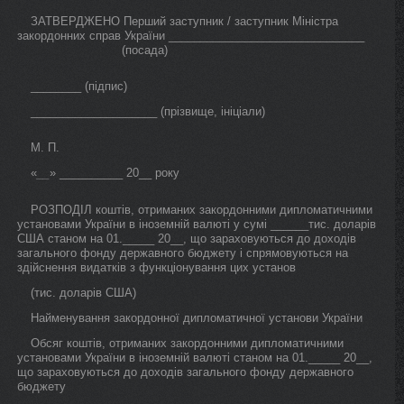
ЗАТВЕРДЖЕНО Перший заступник / заступник Міністра
закордонних справ України _______________________________
(посада)
________ (підпис)
____________________ (прізвище, ініціали)
М. П.
«
» __________ 20__ року
__
РОЗПОДІЛ коштів, отриманих закордонними дипломатичними
установами України в іноземній валюті у сумі ______тис. доларів
США станом на 01._____ 20__, що зараховуються до доходів
загального фонду державного бюджету і спрямовуються на
здійснення видатків з функціонування цих установ
(тис. доларів США)
Найменування закордонної дипломатичної установи України
Обсяг коштів, отриманих закордонними дипломатичними
установами України в іноземній валюті станом на 01._____ 20__,
що зараховуються до доходів загального фонду державного
бюджету