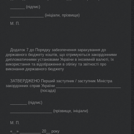
_______ (підпис)
________________ (ініціали, прізвище)
М. П.
Додаток 7 до Порядку забезпечення зарахування до
державного бюджету коштів, що отримуються закордонними
дипломатичними установами України в іноземній валюті, їх
використання та відображення в обліку та звітності про
виконання державного бюджету
ЗАТВЕРДЖЕНО Перший заступник / заступник Міністра
закордонних справ України _______________________________
(посада)
________ (підпис)
____________________ (прізвище, ініціали)
М. П.
«
» __________ 20__ року
__