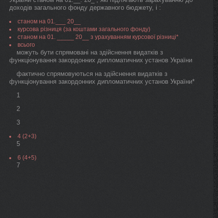
доходів загального фонду державного бюджету, і :
станом на 01.___ 20__
курсова різниця (за коштами загального фонду)
станом на 01. _____ 20__ з урахуванням курсової різниці*
всього
можуть бути спрямовані на здійснення видатків з
функціонування закордонних дипломатичних установ України
фактично спрямовуються на здійснення видатків з
функціонування закордонних дипломатичних установ України*
1
2
3
4 (2+3)
5
6 (4+5)
7