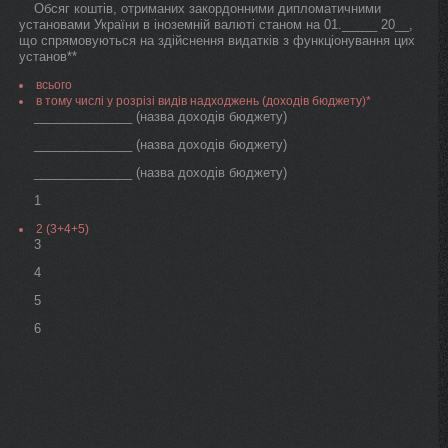
Обсяг коштів, отриманих закордонними дипломатичними
установами України в іноземній валюті станом на 01._____ 20__,
що спрямовуються на здійснення видатків з функціонування цих
установ**
всього
в тому числі у розрізі видів надходжень (доходів бюджету)*
______________ (назва доходів бюджету)
______________ (назва доходів бюджету)
______________ (назва доходів бюджету)
1
2 (3+4+5)
3
4
5
6