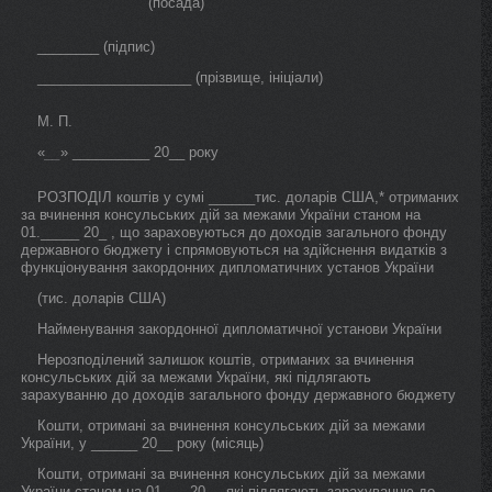
(посада)
________ (підпис)
____________________ (прізвище, ініціали)
М. П.
«
» __________ 20__ року
__
РОЗПОДІЛ коштів у сумі ______тис. доларів США,* отриманих
за вчинення консульських дій за межами України станом на
01._____ 20_ , що зараховуються до доходів загального фонду
державного бюджету і спрямовуються на здійснення видатків з
функціонування закордонних дипломатичних установ України
(тис. доларів США)
Найменування закордонної дипломатичної установи України
Нерозподілений залишок коштів, отриманих за вчинення
консульських дій за межами України, які підлягають
зарахуванню до доходів загального фонду державного бюджету
Кошти, отримані за вчинення консульських дій за межами
України, у ______ 20__ року (місяць)
Кошти, отримані за вчинення консульських дій за межами
України станом на 01.__. 20_ , які підлягають зарахуванню до