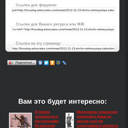
Ссылка для форумов:
Ссылка для Вашего ресурса или ЖЖ:
Ссылка на эту страницу:
Поделиться…
Вам это будет интересно:
В Україні
Менеджеры украинских
залишаються
компаний и фирм не
підтопленими
против участия
94 населені
сотрудников в митингах,