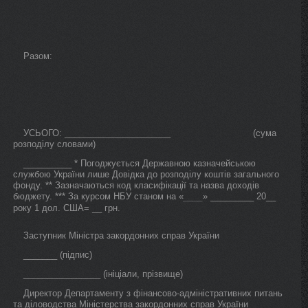
Разом:
УСЬОГО: ______________________ (сума
розподілу словами)
__________ * Погоджується Державною казначейською
службою України лише Довідка до розподілу коштів загального
фонду. ** Зазначаються код класифікації та назва доходів
бюджету. *** За курсом НБУ станом на «
» _________ 20__
____
року 1 дол. США= __ грн.
Заступник Міністра закордонних справ України
_______ (підпис)
________________ (ініціали, прізвище)
Директор Департаменту з фінансово-адміністративних питань
та діловодства Міністерства закордонних справ України