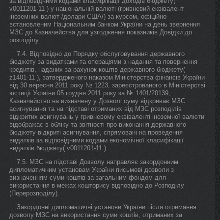
за відповідними кодами класифікації доходів бюджету(
v0011201-11 ) у національній валюті (гривневий еквівалент
іноземних валют /долари США/) за курсом, офіційно
встановленим Національним банком України на день звернення
МЗС до Казначейства для узгодження показників Довідки до
розподілу.
7.4. Відповідно до Порядку обслуговування державного
бюджету за видатками та операціями з надання та повернення
кредитів, наданих за рахунок коштів державного бюджету(
z1401-11 ), затвердженого наказом Міністерства фінансів України
від 30 вересня 2011 року № 1223, зареєстрованого в Міністерстві
юстиції України 05 грудня 2011 року за № 1401/20139,
Казначейство на визначену у Дозволі суму відкриває МЗС
асигнування та на підставі отриманих від МЗС розподілів
відкритих асигнувань у гривневому еквіваленті іноземної валюти
відображає в обліку та звітності про виконання державного
бюджету відкриті асигнування, спрямовані на проведення
видатків за відповідними кодами економічної класифікації
видатків бюджету( v0011201-11 ).
7.5. МЗС на підставі Дозволу направляє закордонним
дипломатичним установам України письмові дозволи з
визначенням суми коштів за загальним фондом для
використання в межах кошторису відповідно до Розподілу
(Перерозподілу).
Закордонні дипломатичні установи України після отримання
дозволу МЗС на використання суми коштів, отриманих за