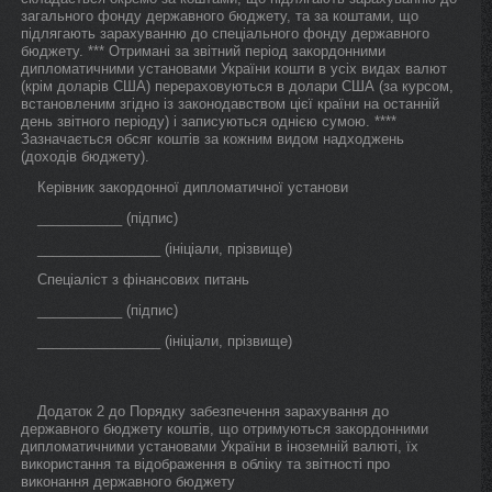
загального фонду державного бюджету, та за коштами, що
підлягають зарахуванню до спеціального фонду державного
бюджету. *** Отримані за звітний період закордонними
дипломатичними установами України кошти в усіх видах валют
(крім доларів США) перераховуються в долари США (за курсом,
встановленим згідно із законодавством цієї країни на останній
день звітного періоду) і записуються однією сумою. ****
Зазначається обсяг коштів за кожним видом надходжень
(доходів бюджету).
Керівник закордонної дипломатичної установи
___________ (підпис)
________________ (ініціали, прізвище)
Спеціаліст з фінансових питань
___________ (підпис)
________________ (ініціали, прізвище)
Додаток 2 до Порядку забезпечення зарахування до
державного бюджету коштів, що отримуються закордонними
дипломатичними установами України в іноземній валюті, їх
використання та відображення в обліку та звітності про
виконання державного бюджету