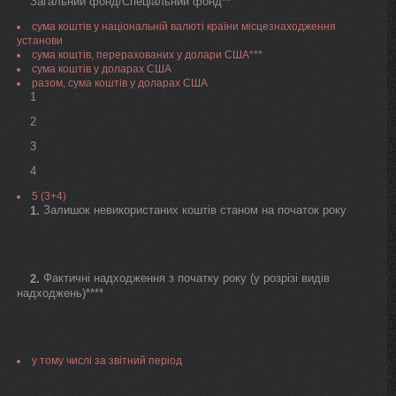
Загальний фонд/Спеціальний фонд**
сума коштів у національній валюті країни місцезнаходження
установи
сума коштів, перерахованих у долари США***
сума коштів у доларах США
разом, сума коштів у доларах США
1
2
3
4
5 (3+4)
Залишок невикористаних коштів станом на початок року
1.
Фактичні надходження з початку року (у розрізі видів
2.
надходжень)****
у тому числі за звітний період