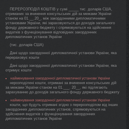
ПЕРЕРОЗПОДІЛ КОШТІВ у сумі _____ тис. доларів США,
отриманих за вчинення консульських дій за межами України
станом на 01.__.20_, між закордонними дипломатичними
установами України, які зараховуються до доходів загального
фонду державного бюджету і спрямовуються на здійснення
видатків з функціонування відповідних закордонних
дипломатичних установ України
(тис. доларів США)
Дані щодо закордонної дипломатичної установи України, яка
перераховує кошти
Дані щодо закордонної дипломатичної установи України, яка
отримує кошти
найменування закордонної дипломатичної установи України
нерозподілені кошти, отримані за вчинення консульських дій
за межами України станом на 01.___. 20__, які підлягають
зарахуванню до доходів загального фонду державного бюджету
найменування закордонної дипломатичної установи України
кошти, що будуть отримані згідно з перерозподілом від інших
закордонних дипломатичних установ, спрямовуються на
здійснення видатків з функціонування закордонних
дипломатичних установ України