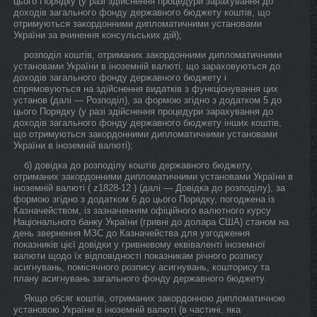
цього Порядку (у разі здійснення процедури зарахування до
доходів загального фонду державного бюджету коштів, що
отримуються закордонними дипломатичними установами
України за вчинення консульських дій);
розподіл коштів, отриманих закордонними дипломатичними
установами України в іноземній валюті, що зараховуються до
доходів загального фонду державного бюджету і
спрямовуються на здійснення видатків з функціонування цих
установ (далі — Розподіл), за формою згідно з додатком 5 до
цього Порядку (у разі здійснення процедури зарахування до
доходів загального фонду державного бюджету інших коштів,
що отримуються закордонними дипломатичними установами
України в іноземній валюті);
б) довідка до розподілу коштів державного бюджету,
отриманих закордонними дипломатичними установами України в
іноземній валюті ( z1828-12 ) (далі — Довідка до розподілу), за
формою згідно з додатком 6 до цього Порядку, погоджена із
Казначейством, із зазначенням офіційного валютного курсу
Національного банку України (гривні до долара США) станом на
день звернення МЗС до Казначейства для узгодження
показників цієї довідки у гривневому еквіваленті іноземної
валюти щодо їх відповідності показникам річного розпису
асигнувань, помісячного розпису асигнувань, кошторису та
плану асигнувань загального фонду державного бюджету.
Якщо обсяг коштів, отриманих закордонною дипломатичною
установою України в іноземній валюті (в частині, яка