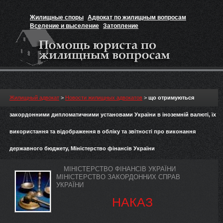
Жилищные споры
Адвокат по жилищным вопросам
Вселение и выселение
Затопление
Признание прав на жильё
Вакансии юриста
Жилищный адвокат
>
Новости жилищных адвокатов
>
що отримуються
закордонними дипломатичними установами України в іноземній валюті, їх
використання та відображення в обліку та звітності про виконання
державного бюджету, Міністерство фінансів України
МІНІСТЕРСТВО ФІНАНСІВ УКРАЇНИ
МІНІСТЕРСТВО ЗАКОРДОННИХ СПРАВ
УКРАЇНИ
НАКАЗ