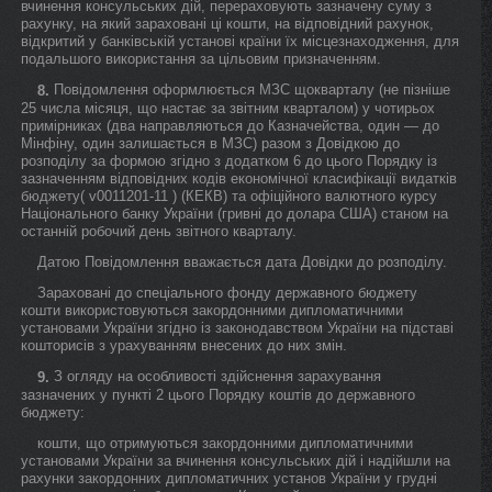
вчинення консульських дій, перераховують зазначену суму з
рахунку, на який зараховані ці кошти, на відповідний рахунок,
відкритий у банківській установі країни їх місцезнаходження, для
подальшого використання за цільовим призначенням.
Повідомлення оформлюється МЗС щокварталу (не пізніше
8.
25 числа місяця, що настає за звітним кварталом) у чотирьох
примірниках (два направляються до Казначейства, один — до
Мінфіну, один залишається в МЗС) разом з Довідкою до
розподілу за формою згідно з додатком 6 до цього Порядку із
зазначенням відповідних кодів економічної класифікації видатків
бюджету( v0011201-11 ) (КЕКВ) та офіційного валютного курсу
Національного банку України (гривні до долара США) станом на
останній робочий день звітного кварталу.
Датою Повідомлення вважається дата Довідки до розподілу.
Зараховані до спеціального фонду державного бюджету
кошти використовуються закордонними дипломатичними
установами України згідно із законодавством України на підставі
кошторисів з урахуванням внесених до них змін.
З огляду на особливості здійснення зарахування
9.
зазначених у пункті 2 цього Порядку коштів до державного
бюджету:
кошти, що отримуються закордонними дипломатичними
установами України за вчинення консульських дій і надійшли на
рахунки закордонних дипломатичних установ України у грудні