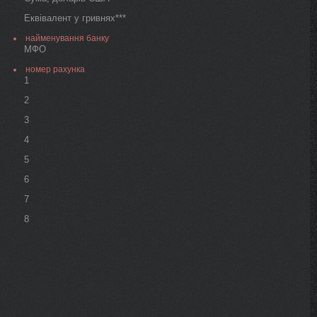
Еквівалент у гривнях***
найменування банку
МФО
номер рахунка
1
2
3
4
5
6
7
8