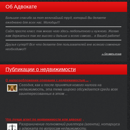
Об Адвокате
Большое спасибо за тот величайший труд, который Вы делаете
ежедневно для всех нас. Молодцы!!!
Сайт просто класс так много чего здесь любопытного и нужного. Желаю
вам держаться так же высоко и дальше и всего самого... в Вашей работе!
Друзья супер!!! Все что делаете для пользователей вне всякого сомнения-
необходимо!!!
→ Оставить отзыв
Публикации о недвижимости
О налогообложении операции с недвижимостью ...
Сегодня, как и после принятия нового налога на
недвижимость, эта тема широко обсуждается среди всех
заинтересованных в этом ...
Что лучше агент по недвижимости или адвокат
Разграничение полномочий риелтора (агента), нотариуса
и адвоката по вопросам недвижимости.