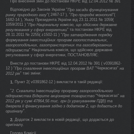
Про внесення змін до постанови НКРЕ від 12.04.2012 № 391
Відповідно до Законів України "
Про засади функціонування
"( 2467-17 ), "
"(
ринку природного газу
Про природні монополії
1682-14 ), Указу Президента України від 23.11.2011 № 1059(
1059/2011 ) "
Про Національну комісію, що здійснює державне
" та постанови НКРЕ від
регулювання у сфері енергетики
28.11.2011 № 2255( z1502-11 ) "
Про затвердження порядку
формування інвестиційних програм газопостачальних,
газорозподільних, газотранспортних та газозберігаючих
" Національна комісія, що здійснює державне
підприємств
регулювання у сфері енергетики, ПОСТАНОВЛЯЄ:
Внести до постанови НКРЕ від 12.04.2012 № 391 ( v0391862-
12 ) "
"Черкасигаз"
Про схвалення інвестиційних програм ВАТ
на
" такі зміни:
2012 рік
Пункт 2( v0391862-12 ) викласти в такій редакції:
1.
"
2. Схвалити Інвестиційну програму газорозподільного
"Черкасигаз"
підприємства Відкрите акціонерне товариство
на
2012 рік у сумі 47864,56 тис. грн (з урахуванням ПДВ) та
джерела її фінансування згідно з додатком 2, що додається до
".
оригіналу
Додаток 2 викласти в новій редакції, що додається до
2.
оригіналу.
Голова Комісії