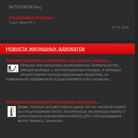
№757/24024/14-ц
Про виправлення описки
Судья:
Цокол Л. І.
07.01.2015
Новости жилищных адвокатов
Упрощено таможенное оформление для товаров, которые ...
Отныне для субъектов хозяйственной деятельности,
импортирующих и экспортирующих товары, в которых
отсутствуют озоноразрушающие вещества, их
таможенное оформление осуществляется без лицензии. ...
На Черкащині працівники ДАІ затримали автомобіль ...
Днями, близько восьмої години ранку, під час несення служби
на стаціонарному посту Золотоноша, інспектори взводу із
забезпечення супроводження відділу ДАІ з обслуговування
міста Черкаси, зупинили ...