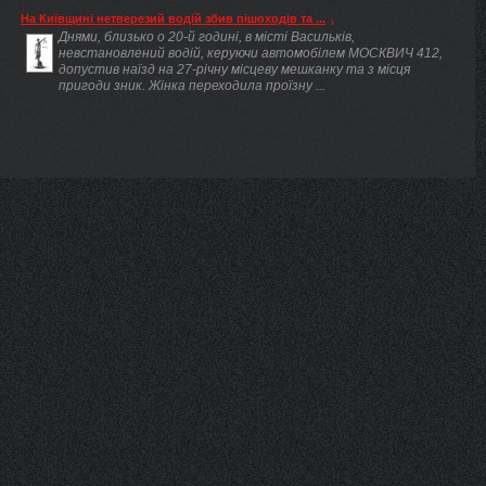
На Київщині нетверезий водій збив пішоходів та ...
Днями, близько о 20-й годині, в місті Васильків,
невстановлений водій, керуючи автомобілем МОСКВИЧ 412,
допустив наїзд на 27-річну місцеву мешканку та з місця
пригоди зник. Жінка переходила проїзну ...