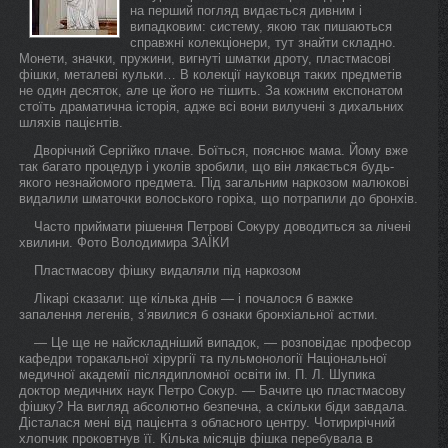
на перший погляд видається дивним і
випадковим: систему, якою так пишаються
справжні колекціонери, тут знайти складно.
Монети, значки, пружини, вигнуті шматки дроту, пластмасові
фішки, металеві кульки… В колекції науковця таких предметів
не один десяток, але це його не тішить. За кожним експонатом
стоїть драматична історія, адже всі вони вилучені з дихальних
шляхів пацієнтів.
Дворічний Сергійко плаче. Боїться, пояснює мама. Йому вже
так багато процедур і уколів зробили, що він лякається будь-
якого незнайомого предмета. Під загальним наркозом малюкові
видалили шматочки волоського горіха, що потрапили до бронхів.
Часто приймати рішення Петрові Сокуру доводиться за лічені
хвилини. Фото Володимира ЗAЇКИ
Пластмасову фішку видаляли під наркозом
Лікарі сказали: ще кілька днів — і почалося б важке
запалення легенів, з’явилися б ознаки бронхіальної астми.
— Це ще не найскладніший випадок, — розповідає професор
кафедри торакальної хірургії та пульмонології Національної
медичної академії післядипломної освіти ім. П. Л. Шупика
доктор медичних наук Петро Сокур. — Бачите цю пластмасову
фішку? На вигляд абсолютно безпечна, а скільки біди завдала.
Дісталася мені від пацієнта з обласного центру. Чотирирічний
хлопчик проковтнув її. Кілька місяців фішка перебувала в