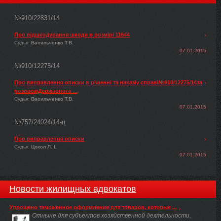
№910/22831/14
Про відшкодування шкоди в розмірі 11644
Судья:
Васильченко Т.В.
07.01.2015
№910/12275/14
Про виправлення описки в рішенні та наказіу справі№910/12275/14за
позовомДержавного ...
Судья:
Васильченко Т.В.
07.01.2015
№757/24024/14-ц
Про виправлення описки
Судья:
Цокол Л. І.
07.01.2015
Новости жилищных адвокатов
Упрощено таможенное оформление для товаров, которые ...
Отныне для субъектов хозяйственной деятельности,