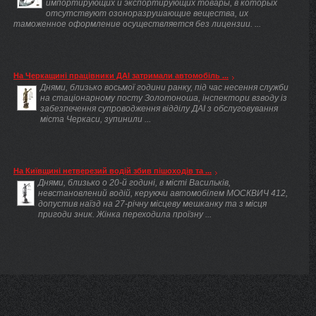
импортирующих и экспортирующих товары, в которых
отсутствуют озоноразрушающие вещества, их
таможенное оформление осуществляется без лицензии. ...
На Черкащині працівники ДАІ затримали автомобіль ...
Днями, близько восьмої години ранку, під час несення служби
на стаціонарному посту Золотоноша, інспектори взводу із
забезпечення супроводження відділу ДАІ з обслуговування
міста Черкаси, зупинили ...
На Київщині нетверезий водій збив пішоходів та ...
Днями, близько о 20-й годині, в місті Васильків,
невстановлений водій, керуючи автомобілем МОСКВИЧ 412,
допустив наїзд на 27-річну місцеву мешканку та з місця
пригоди зник. Жінка переходила проїзну ...