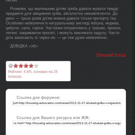
легені.
Розмови, що маленьким дітям треба давати жувати тверді
предмети для зміцнення зубів, абсолютно некомпетентні. До
двох — трьох років дітям можна давати тільки протерту їжу.
Особливо небезпечні в натуральному вигляді яблука, морква,
цибуля, сало, горіхи. Частинки потрапляють у трахею, бронхи,
легені, закриваючи просвіт, і можуть викликати задуху. Часто
діти запихають їх через ніс — це теж дуже небезпечно.
ДОВІДКА «
»
УК
Урядовий Кур'єр
Рейтинг:
4.9
/
5
, основан на
25
голосах.
Ссылка для форумов:
Ссылка для Вашего ресурса или ЖЖ: