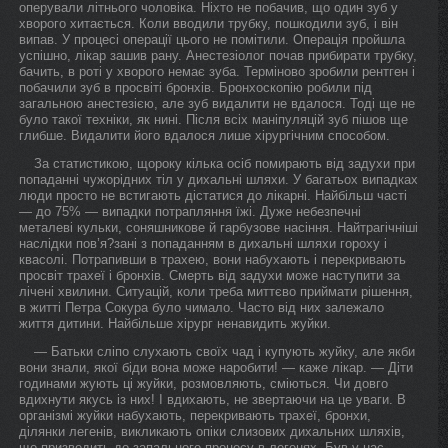
оперували літнього чоловіка. Ніхто не побачив, що один зуб у
хворого хитається. Коли вводили трубку, пошкодили зуб, і він
випав. У процесі операції цього не помітили. Операція пройшла
успішно, лікар зашив рану. Анестезіолог почав прибирати трубку,
бачить, в роті у хворого немає зуба. Терміново зробили рентген і
побачили зуб в просвіті бронхів. Бронхоскопію робили під
загальною анестезією, але зуб видалити не вдалося. Тоді ще не
було такої техніки, як нині. Після всіх маніпуляцій зуб пішов ще
глибше. Видалити його вдалося лише хірургічним способом.
За статистикою, щороку кілька осіб помирають від задухи при
попаданні чужорідних тіл у дихальні шляхи. У багатьох випадках
люди просто не встигають дістатися до лікарні. Найбільш часті
— до 75% — випадки потрапляння їжі. Дуже небезпечні
металеві кульки, соняшникове й гарбузове насіння. Найтрагічніші
наслідки пов’я?зані з попаданням в дихальні шляхи гороху і
квасолі. Потрапивши в трахею, вони набухають і перекривають
просвіт трахеї і бронхів. Смерть від задухи може наступити за
лічені хвилини. Ситуацій, коли треба миттєво приймати рішення,
в житті Петра Сокура було чимало. Часто від них залежало
життя дитини. Найбільше хірург ненавидить жуйки.
— Батьки сліпо слухають своїх чад і купують жуйку, але якби
вони знали, якої біди вона може наробити! — каже лікар. — Діти
годинами жують ці жуйки, розмовляють, сміються. Чи довго
вдихнути якусь із них! І вдихають, не звертаючи на це уваги. В
організмі жуйки набухають, перекривають трахеї, бронхи,
ділянки легенів, викликають опіки слизових дихальних шляхів,
що призводить до запального процесу в легенях. Був у нас