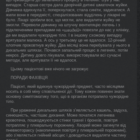
випадок. Старша сестра дала дворічній дитині шматочок жуйки.
Дівчинка вдихнула її, поперхнулася, стала синіти, задихатися. А
жили вони в передмісті, спеціалізованих відділень у лікарні не
було. Лікарі зробили все, що могли, але видалити жуйку не
змогли. Перевели дівчинку на штучну вентиляцію легень і з
підключеними приладами на «
» повезли до нас у клініку,
швидкій
де ми видалили чужорідне тіло. І в іншому схожому випадку
врятували малюка. А ось у третьому це не вдалося. 12-річний
хлопчик проковтнув жуйку. Два місяці вона перебувала у нього в
дихальних шляхах. Почався запальний процес в легенях, потім
некроз. Дитину довго лікували, використовували всі сучасні
методи, але врятувати її не вдалося.
Цьому пацієнтові вже нічого не загрожує
ПОРАДИ ФАХІВЦЯ
Пацієнт, який вдихнув чужорідний предмет, часто місяцями
носить в собі міну сповільненої дії. Тому кожен повинен знати
основну симптоматику того, що в організм потрапило чужорідне
тіло.
При ураженні дихальних шляхів з’являється кашель, задуха,
синюшність, частішає дихання. Може початися легенева
кровотеча, пошкоджуються стінки трахеї і бронхів, повітря
потрапляє у плевральну порожнину. Хворий може загинути від
пневмотораксу (накопичення повітря у плевральній порожнині),
або з’являється гнійний абсцес і доводиться видаляти частину