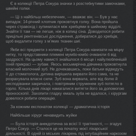
Є в колекції Петра Сокура значки з розстебнутими замочками,
швейні голки.
— Ці з найбільш небезпечних, — вважає він. — Був у нас
випадок: 14-річний хлопчик проковтнув голку. Вона пройшла
через стравохід і зупинилася між хребцями в шийному відділі.
Знайти її там — не легше, ніж в копиці сіна. Доводилося робити
прицільні рентгенівські дослідження, добиратися до хребців,
щоб видалити голку з м’яких тканин шиї.
Якби всі предмети з колекції Петра Сокура нанизати на міцну
нитку, то представники племені мумбо-юмбо очманіли б від
заздрості. На цьому намисті знайшлося б місце і найулюбленішій
їхній прикрасі — зубам. Якось восьмирічна дівчинка проковтнула
власний молочний зуб. Не дочекавшись, поки батьки відведуть
її до стоматолога, дитина вирішила вирвати його сама, та не
розрахувала власні сили. Зуб вона вирвала, але від болю й
несподіванки закричала, і повітряним струменем зуб потягло в
горло. Кілька днів лікарі намагалися витягти його за допомогою
бронхоскопії. Захопити гладку емаль зуба не вдалося, і хірургам
довелося робити операцію.
За кожним експонатом колекції — драматична історія
Найбільше хірург ненавидить жуйки
— Була історія анекдотична за всієї її трагічності, — згадує
Петро Сокур. — Сталося це на початку моєї лікарської
діяльності. В одній із міських лікарень під інтубаційним наркозом