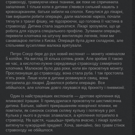
стравоході, травмуючи ніжні тканини, аж поки не спричинила
запалення. І тільки коли в дитини з’явився сильний кашель з
кровохарканням, батьки забили на сполох. Кинулися до лікарні,
там вирішили робити операцію, дали малюкові наркоз, почали
тягнути з трахеї фішку, не підозрюючи, що головна її частина в
стравоході. Дитина стала задихатися. Лікарі зрозуміли, що це
робота для хірурга спеціального профілю. Зупинили операцію,
перевели хлопчика на штучну вентиляцію легенів, поки ми
санавіацією летіли з Києва. Операція була дуже складною, але
спільними зусиллями малюка врятували.
Петро Сокур бере до рук новий експонат — монету номіналом
5 копійок. На вигляд їй кілька сотень років. Але зробив її такою
не час, а кислотно-лужне середовище стравоходу семирічного
хлопчика. Малюкові було два роки, коли він проковтнув монету.
Прослизнувши до стравоходу, вона стала руба. І так простояла
п’ять років. Лише коли в дитини розвинувся свищ, вона
потрапила до лікарні. Довелося робити операцію. Все
обійшлося, але хлопчик довго лікувався від бронхіту і пневмонії.
Один із найстрашніших експонатів — дротове кріплення від
ялинкової іграшки. Її примудрилася проковтнути шестимісячна
дитина. Батьки, зайняті прикрашанням новорічної ялинки, не
помітили, як синочок схопив скляну кульку і потягнув у рот.
Кулька у нього в ручках зламалася, а кріплення потрапило в
стравохід. На щастя, «
» прибула вчасно, і лікарі зуміли
швидка
витягнути чужорідний предмет. Хоча, звичайно, без травм стінок
стравоходу не обійшлося.