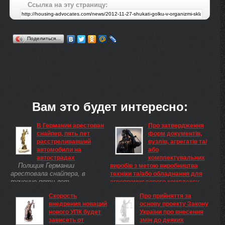
Ссылка на эту страницу:
Поделиться…
Вам это будет интересно:
В Германии арестован
Про затвердження
снайпер, пять лет
форм документів,
расстреливавший
вузлів, агрегатів та/
автомобили на
або
автострадах
комплектувальних
Полиция Германии
виробів з метою виробництва
арестовала снайпера, в
техніки та/або обладнання для
течение пяти лет
агропромислового комплексу,
стрелявшего по транспорту
Міністерство аграрної політики
Скорость
Про прийняття за
на автомагистралях, пишет
та продовольства України
внедрения новаций
основу проекту Закону
The Independent. В общей
Зареєстровано в
нового УПК будет
України про внесення
сложности злоумышленник
Міністерстві юстиції України
зависеть от
змін до деяких
произвел 700 выстрелов.
10 липня 2013 р. за №