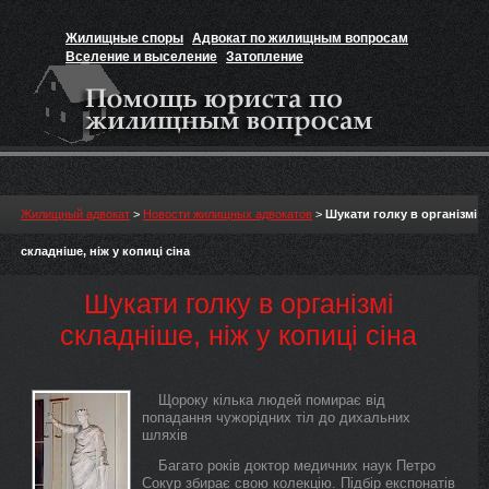
Жилищные споры
Адвокат по жилищным вопросам
Вселение и выселение
Затопление
Признание прав на жильё
Вакансии юриста
Жилищный адвокат
>
Новости жилищных адвокатов
>
Шукати голку в організмі
складніше, ніж у копиці сіна
Шукати голку в організмі
складніше, ніж у копиці сіна
Щороку кілька людей помирає від
попадання чужорідних тіл до дихальних
шляхів
Багато років доктор медичних наук Петро
Сокур збирає свою колекцію. Підбір експонатів