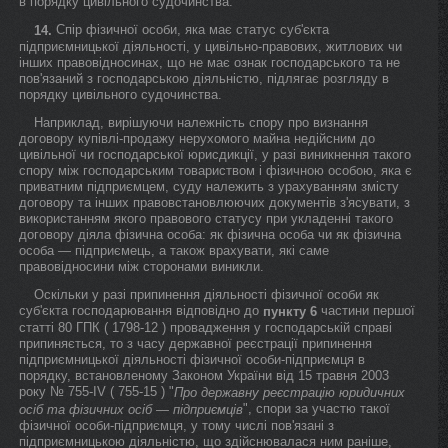
в порядку цивільного судочинства.
Спір фізичної особи, яка має статус суб'єкта
14.
підприємницької діяльності, у цивільно-правових, житлових чи
інших правовідносинах, що не має ознак господарського та не
пов'язаний з господарською діяльністю, підлягає розгляду в
порядку цивільного судочинства.
Наприклад, вирішуючи належність спору про визнання
договору купівлі-продажу нерухомого майна недійсним до
цивільної чи господарської юрисдикції, у разі виникнення такого
спору між господарським товариством і фізичною особою, яка є
приватним підприємцем, суду належить з урахуванням змісту
договору та інших правовстановлюючих документів з'ясувати, з
використанням якого правового статусу при укладенні такого
договору діяла фізична особа: як фізична особа чи як фізична
особа — підприємець, а також врахувати, які саме
правовідносини між сторонами виникли.
Оскільки у разі припинення діяльності фізичної особи як
суб'єкта господарювання відповідно до
частини першої
пункту 6
статті 80 ГПК ( 1798-12 ) провадження у господарській справі
припиняється, то з часу державної реєстрації припинення
підприємницької діяльності фізичної особи-підприємця в
порядку, встановленому Законом України від 15 травня 2003
року № 755-IV ( 755-15 ) "
Про державну реєстрацію юридичних
", спори за участю такої
осіб та фізичних осіб — підприємців
фізичної особи-підприємця, у тому числі пов'язані з
підприємницькою діяльністю, що здійснювалася ним раніше,