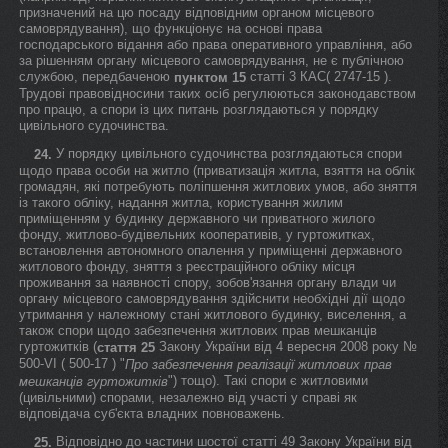
призначений на цю посаду відповідним органом місцевого
самоврядування), що функціонує на основі права
господарського відання або права оперативного управління, або
за рішенням органу місцевого самоврядування, не є публічною
службою, передбаченою
статті 3 КАС( 2747-15 ).
пунктом 15
Трудові правовідносини таких осіб регулюються законодавством
про працю, а спори із цих питань розглядаються у порядку
цивільного судочинства.
У порядку цивільного судочинства розглядаються спори
24.
щодо права особи на житло (приватизація житла, взяття на облік
громадян, які потребують поліпшення житлових умов, або зняття
із такого обліку, надання житла, користування жилим
приміщенням у будинку державного чи приватного жилого
фонду, житлово-будівельних кооперативів, у гуртожитках,
встановлення автономного опалення у приміщенні державного
житлового фонду, зняття з реєстраційного обліку місця
проживання за наявності спору, зобов'язання органу влади чи
органу місцевого самоврядування здійснити необхідні дії щодо
утримання у належному стані житлового будинку, виселення, а
також спори щодо забезпечення житлових прав мешканців
гуртожитків (
Закону України від 4 вересня 2008 року №
стаття 25
500-VI ( 500-17 ) "
Про забезпечення реалізації житлових прав
") тощо). Такі спори є житловими
мешканців гуртожитків
(цивільними) спорами, незалежно від участі у справі як
відповідача суб'єкта владних повноважень.
Відповідно до частини шостої статті 49 Закону України від
25.