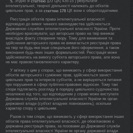
Згідно зі
ЦК( 435-15 ) результати
5.
статтею 177
інтелектуальної, творчої діяльності належать до об'єктів
цивільних прав, а за
ЦК вони є оборотоздатними.
статтею 178
Реєстрація об'єктів права інтелектуальної власності
відповідно до вимог чинного законодавства здійснюється
Державною службою інтелектуальної власності України. Проте
необхідно враховувати, що авторське право на твір виникає
внаслідок факту створення твору. Тому для виникнення та
здійснення авторського права не вимагається реєстрація права
на твір чи будь-яке інше спеціальне його оформлення, а також
виконання будь-яких інших формальностей. Реєстрація може
здійснюватись на вимогу суб'єкта авторського права, але вона
не має правовстановлюючого характеру.
У зв'язку з цим у спорах, що виникають у сфері використання
об'єктів авторського і суміжних прав, здійснюється захист
цивільних прав та інтересів суб'єктів, а не вирішуються питання
про порушення в сфері публічно-правових відносин. Тому такі
спори підлягають розгляду в порядку цивільного судочинства
незалежно від того, що відповідачем у справі може виступати
Державна служба інтелектуальної власності України як орган
державної влади (суб'єкт владних повноважень), оскільки
характер спору є цивільним.
Разом із тим спори, що виникають у сфері використання інших
об'єктів права інтелектуальної власності, де обов'язковою є
державна реєстрація права, за позовами до Державної служби
інтелектуальної власності України як органу державної влади