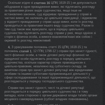
Оскільки згідно зі
ЦПК( 1618-15 ) не допускається
статтею 16
об'єднання в одне провадження вимог, які підлягають розгляду
за правилами різних видів судочинства, якщо інше не
встановлено законом, суд відкриває провадження у справі в
частині вимог, які належать до цивільної юрисдикції, і відмовляє
у відкритті провадження у справі щодо вимог, коли їх розгляд
проводиться за правилами іншого виду судочинства. Разом із
тим суд також має врахувати, що в порядку цивільного
судочинства підлягають розгляду справи у разі, якщо однією зі
сторін є фізична особа, а вимоги взаємопов'язані між собою і
окремий їх розгляд неможливий.
З урахуванням положень статті 15 ЦПК( 1618-15 ) та
4.
положень
, 12 ГПК( 1798-12 ) справи про захист гідності,
статей 1
честі фізичної особи, а також ділової репутації фізичної чи
юридичної особи підлягають розгляду в порядку цивільного
судочинства, оскільки характер спірних правовідносин є
цивільно-правовим, незалежно від суб'єктного складу, за
винятком справ про захист ділової репутації між юридичними
особами та іншими суб'єктами підприємницької діяльності у
сфері господарювання та іншої підприємницької діяльності, що
розглядаються у порядку господарського судочинства.
Справи про захист гідності, честі та ділової репутації
розглядаються в порядку цивільного судочинства і в тому
випадку, коли стороною є органи державної влади та/або органи
місцевого самоврядування (суб'єкт владних повноважень).