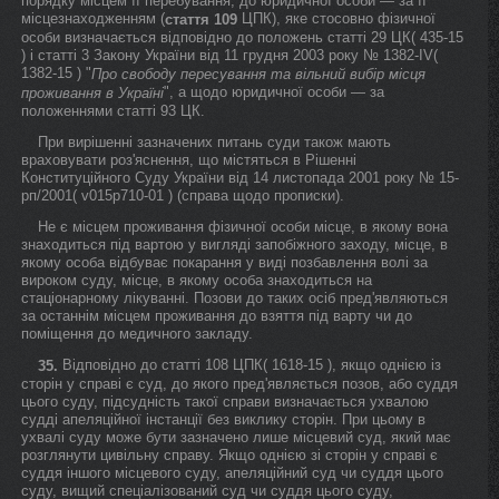
порядку місцем її перебування; до юридичної особи — за її
місцезнаходженням (
ЦПК), яке стосовно фізичної
стаття 109
особи визначається відповідно до положень статті 29 ЦК( 435-15
) і статті 3 Закону України від 11 грудня 2003 року № 1382-IV(
1382-15 ) "
Про свободу пересування та вільний вибір місця
", а щодо юридичної особи — за
проживання в Україні
положеннями статті 93 ЦК.
При вирішенні зазначених питань суди також мають
враховувати роз'яснення, що містяться в Рішенні
Конституційного Суду України від 14 листопада 2001 року № 15-
рп/2001( v015p710-01 ) (справа щодо прописки).
Не є місцем проживання фізичної особи місце, в якому вона
знаходиться під вартою у вигляді запобіжного заходу, місце, в
якому особа відбуває покарання у виді позбавлення волі за
вироком суду, місце, в якому особа знаходиться на
стаціонарному лікуванні. Позови до таких осіб пред'являються
за останнім місцем проживання до взяття під варту чи до
поміщення до медичного закладу.
Відповідно до статті 108 ЦПК( 1618-15 ), якщо однією із
35.
сторін у справі є суд, до якого пред'являється позов, або суддя
цього суду, підсудність такої справи визначається ухвалою
судді апеляційної інстанції без виклику сторін. При цьому в
ухвалі суду може бути зазначено лише місцевий суд, який має
розглянути цивільну справу. Якщо однією зі сторін у справі є
суддя іншого місцевого суду, апеляційний суд чи суддя цього
суду, вищий спеціалізований суд чи суддя цього суду,