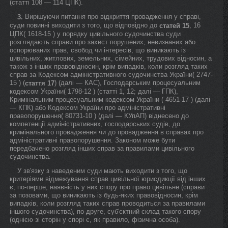
(статті 108 — 114 ЦПК).
Вирішуючи питання про відкриття провадження у справі,
3.
суди повинні виходити з того, що відповідно до
, 16
статей 15
ЦПК( 1618-15 ) у порядку цивільного судочинства суди
розглядають справи про захист порушених, невизнаних або
оспорюваних прав, свобод чи інтересів, що виникають із
цивільних, житлових, земельних, сімейних, трудових відносин, а
також з інших правовідносин, крім випадків, коли розгляд таких
справ за Кодексом адміністративного судочинства України( 2747-
15 ) (
) (далі — КАС), Господарським процесуальним
стаття 17
кодексом України( 1798-12 ) (статті 1, 12; далі — ГПК),
Кримінальним процесуальним кодексом України ( 4651-17 ) (далі
— КПК) або Кодексом України про адміністративні
правопорушення( 80731-10 ) (далі — КУпАП) віднесено до
компетенції адміністративних, господарських судів, до
кримінального провадження чи до провадження в справах про
адміністративні правопорушення. Законом може бути
передбачено розгляд інших справ за правилами цивільного
судочинства.
У зв'язку з наведеним суди мають виходити з того, що
критеріями відмежування справ цивільної юрисдикції від інших
є, по-перше, наявність у них спору про право цивільне (справи
за позовами, що виникають із будь-яких правовідносин, крім
випадків, коли розгляд таких справ проводиться за правилами
іншого судочинства), по-друге, суб'єктний склад такого спору
(однією зі сторін у спорі є, як правило, фізична особа).