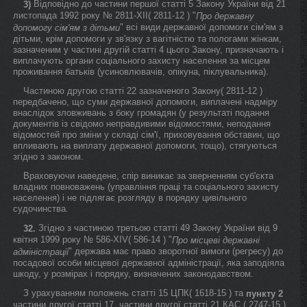
Відповідно до частини першої статті 5 Закону України від 21
3)
листопада 1992 року № 2811-XII( 2811-12 ) "
Про державну
" всі види державної допомоги сім'ям з
допомогу сім'ям з дітьми
дітьми, крім допомоги у зв'язку з вагітністю та пологами жінкам,
зазначеним у частині другій статті 4 цього Закону, призначають і
виплачують органи соціального захисту населення за місцем
проживання батьків (усиновлювачів, опікуна, піклувальника).
Частиною другою статті 22 зазначеного Закону( 2811-12 )
передбачено, що суми державної допомоги, виплачені надміру
внаслідок зловживань з боку громадян (у результаті подання
документів із свідомо неправдивими відомостями, неподання
відомостей про зміни у складі сім'ї, приховування обставин, що
впливають на виплату державної допомоги, тощо), стягуються
згідно з законом.
Враховуючи наведене, спір виникає за зверненням суб'єкта
владних повноважень (управління праці та соціального захисту
населення) і не підлягає розгляду в порядку цивільного
судочинства.
Згідно з частиною третьою статті 49 Закону України від 9
32.
квітня 1999 року № 586-XIV( 586-14 ) "
Про місцеві державні
" держава має право зворотної вимоги (регресу) до
адміністрації
посадової особи місцевої державної адміністрації, яка заподіяла
шкоду, у розмірах і порядку, визначених законодавством.
З урахуванням положень статті 15 ЦПК( 1618-15 ) та
пункту 2
частини другої статті 17, частини другої статті 21 КАС ( 2747-15 )