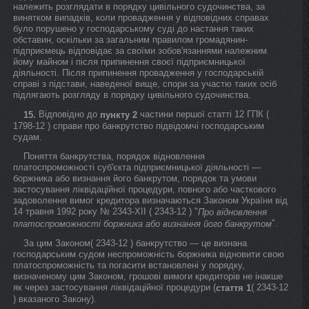
належить розглядати в порядку цивільного судочинства, за
винятком випадків, коли провадження у відповідних справах
було порушено у господарському суді до настання таких
обставин, оскільки за загальним правилом громадянин-
підприємець відповідає за своїми зобов'язаннями належним
йому майном і після припинення своєї підприємницької
діяльності. Після припинення провадження у господарській
справі з підстави, наведеної вище, спори за участю таких осіб
підлягають розгляду в порядку цивільного судочинства.
Відповідно до
частини першої статті 12 ГПК (
15.
пункту 2
1798-12 ) справи про банкрутство підвідомчі господарським
судам.
Поняття банкрутства, порядок відновлення
платоспроможності суб'єкта підприємницької діяльності —
боржника або визнання його банкрутом, порядок та умови
застосування ліквідаційної процедури, повного або часткового
задоволення вимог кредитора визначаються Законом України від
14 травня 1992 року № 2343-XII ( 2343-12 ) "
Про відновлення
".
платоспроможності боржника або визнання його банкрутом
За цим Законом( 2343-12 ) банкрутство — це визнана
господарським судом неспроможність боржника відновити свою
платоспроможність та погасити встановлені у порядку,
визначеному цим Законом, грошові вимоги кредиторів не інакше
як через застосування ліквідаційної процедури (
( 2343-12
стаття 1
) вказаного Закону).