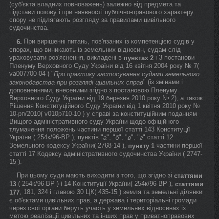
(суб'єкта владних повноважень) залежно від предмета та
підстави позову і при наявності публічно-правового характеру
спору не підлягають розгляду за правилами цивільного
судочинства.
При вирішенні питань, пов'язаних із компетенцією судів у
6.
спорах, що виникають із земельних відносин, судам слід
ураховувати роз'яснення, викладені в
і 3 постанови
пунктах 2
Пленуму Верховного Суду України від 16 квітня 2004 року № 7(
va007700-04 ) "
Про практику застосування судами земельного
" (із змінами і
законодавства при розгляді цивільних справ
доповненнями, внесеними згідно з постановою Пленуму
Верховного Суду України від 19 березня 2010 року № 2), а також
Рішення Конституційного Суду України від 1 квітня 2010 року №
10-рп/2010( v010p710-10 ) у справі за конституційним поданням
Вищого адміністративного суду України щодо офіційного
тлумачення положень частини першої статті 143 Конституції
України ( 254к/96-ВР ), пунктів "
", "
", "
", "
" статті 12
а
б
в
г
Земельного кодексу України( 2768-14 ),
частини першої
пункту 1
статті 17 Кодексу адміністративного судочинства України ( 2747-
15 ).
При цьому суди мають виходити з того, що згідно зі
статтями
( 254к/96-ВР ) і 14 Конституції України( 254к/96-ВР ),
13
статтями
, 181, 324 і главою 30 ЦК( 435-15 ) земля та земельні ділянки
177
є об'єктами цивільних прав, а держава і територіальні громади
через свої органи беруть участь у земельних відносинах із
метою реалізації цивільних та інших прав у приватноправових