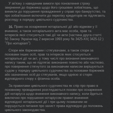
У зв'язку з наведеним вимоги про поновлення строку
звернення до боржника щодо його грошових зобов'язань, що
виникли до порушення провадження у справі про банкрутство, та
про зобов'язання включити до переліку кредиторів не підлягають
розгляду в порядку цивільного судочинства.
Право на оскарження нотаріальної дії або відмови у її
16.
вчиненні, а також нотаріального акта має особа, прав та
інтересів якої стосуються такі дії чи акти (частина друга статті
50 Закону України від 2 вересня 1993 року № 3425-XII( 3425-12 )
"
").
Про нотаріат
Спори між боржниками і стягувачами, а також спори за
позовами інших осіб, прав та інтересів яких стосуються
нотаріальні дії чи акт, у тому числі про визнання виконавчого
напису таким, що не підлягає виконанню повністю або частково,
про повернення стягнутого за виконавчим написом вирішуються
судом у порядку цивільного судочинства за позовами боржників
або зазначених осіб до стягувачів, якщо однією зі сторін
відповідного спору є фізична особа.
За правилами цивільного судочинства як спір про право в
позовному провадженні розглядаються позови про оскарження
дій нотаріуса щодо вчинення виконавчого напису, коли йдеться
виключно про порушення нотаріусом правил вчинення
відповідної нотаріальної дії і при цьому позивачем не
порушується питання про захист права відповідно до положень
цивільного законодавства.