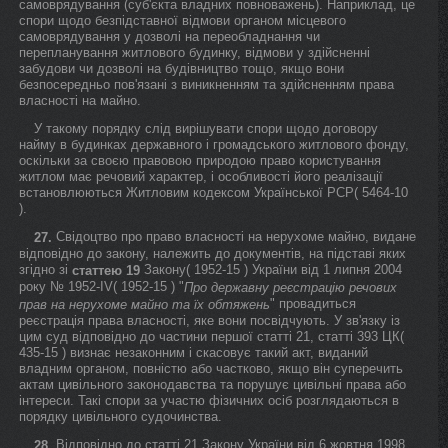
самоврядування (суб'єкта владних повноважень). Наприклад, це
спори щодо безпідставної відмови органом місцевого
самоврядування у дозволі на переобладнання чи
перепланування житлового будинку, відмови у здійсненні
забудови чи дозволі на будівництво тощо, якщо вони
безпосередньо пов'язані з виникненням та здійсненням права
власності на майно.
У такому порядку слід вирішувати спори щодо договору
найму в будинках державного і громадського житлового фонду,
оскільки за своєю правовою природою право користування
житлом має речовий характер, і особливості його реалізації
встановлюються Житловим кодексом Української РСР( 5464-10
).
Свідоцтво про право власності на нерухоме майно, видане
27.
відповідно до закону, належить до документів, на підставі яких
згідно зі
Закону( 1952-15 ) України від 1 липня 2004
статтею 19
року № 1952-IV( 1952-15 ) "
Про державну реєстрацію речових
" провадиться
прав на нерухоме майно та їх обтяжень
реєстрація права власності, яке вони посвідчують. У зв'язку із
цим суд відповідно до частини першої статті 21, статті 393 ЦК(
435-15 ) визнає незаконним і скасовує такий акт, виданий
владним органом, повністю або частково, якщо він суперечить
актам цивільного законодавства та порушує цивільні права або
інтереси. Такі спори за участю фізичних осіб розглядаються в
порядку цивільного судочинства.
Відповідно до статті 21 Закону України від 6 жовтня 1998
28.