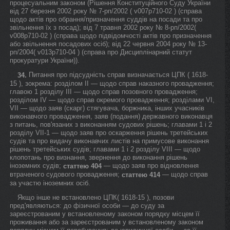
процесуальним законом (Рішення Конституційного Суду України
від 27 березня 2002 року № 7-рп/2002 ( v007p710-02 ) (справа
щодо актів про обрання/призначення суддів на посади та про
звільнення їх з посад); від 7 травня 2002 року № 8-рп/2002(
v008p710-02 ) (справа щодо підвідомчості актів про призначення
або звільнення посадових осіб); від 22 червня 2004 року № 13-
рп/2004( v013p710-04 ) (справа про Дисциплінарний статут
прокуратури України)).
Питання про підсудність справ визначається ЦПК ( 1618-
34.
15 ), зокрема: розділом II — щодо справ наказного провадження;
главою 1 розділу III — щодо справ позовного провадження;
розділом IV — щодо справ окремого провадження; розділами VI,
VII — щодо заяв (скарг) стягувача, боржника, інших учасників
виконавчого провадження, заяв (подання) державного виконавця
з питань, пов'язаних з виконанням судових рішень; главами 1 і 2
розділу VII-1 — щодо заяв про оскарження рішень третейських
судів та про видачу виконавчих листів на примусове виконання
рішень третейських судів; главами 1 і 2 розділу VIII — щодо
клопотань про визнання, звернення до виконання рішень
іноземних судів;
— щодо заяв про відновлення
статтею 404
втраченого судового провадження;
— щодо справ
статтею 414
за участю іноземних осіб.
Якщо інше не встановлено ЦПК( 1618-15 ), позови
пред'являються: до фізичної особи — до суду за
зареєстрованим у встановленому законом порядку місцем її
проживання або за зареєстрованим у встановленому законом