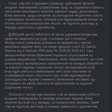
Отже, спір між сторонами з приводу здійснення органом
владних повноважень (управлінням праці та соціального захисту
населення виконавчого комітету районної ради), делегованих
йому законом, щодо контролю за розподілом бюджетних коштів,
спрямованих на виплату субсидій для відшкодування витрат на
оплату житлово-комунальних послуг, не підлягає розгляду в
порядку цивільного судочинства.
Міський центр зайнятості як орган державної влади має
2)
право на звернення до суду з позовом про стягнення
безпідставно отриманої допомоги по безробіттю з метою
реалізації наданих йому частиною третьою статті 36 Закону
України від 2 березня 2000 року № 1533-III( 1533-14 ) "
Про
загальнообов'язкове державне соціальне страхування на
" повноважень, якою передбачено, що сума
випадок безробіття
виплаченого матеріального забезпечення на випадок безробіття
та вартості наданих соціальних послуг застрахованій особі
внаслідок умисного невиконання нею своїх обов'язків та
зловживання ними стягується з цієї особи відповідно до
законодавства України з моменту виникнення обставин, що
впливають на умови виплати їй забезпечення та надання
соціальних послуг.
Оскільки у такому разі виникає спір за зверненням суб'єкта
владних повноважень із приводу реалізації наданих йому
законом функцій та у випадку, встановленому законом, такий
спір не підлягає розгляду в порядку цивільного судочинства.