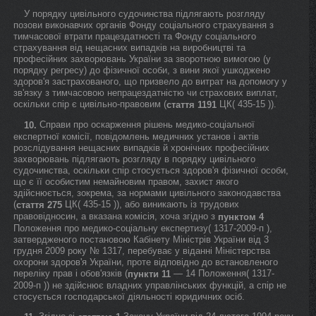
У порядку цивільного судочинства підлягають розгляду
позови виконавчих органів Фонду соціального страхування з
тимчасової втрати працездатності та Фонду соціального
страхування від нещасних випадків на виробництві та
професійних захворювань України за зворотною вимогою (у
порядку регресу) до фізичної особи, з вини якої ушкоджено
здоров'я застрахованого, що призвело до витрат на допомогу у
зв'язку з тимчасовою непрацездатністю чи страхових виплат,
оскільки спір є цивільно-правовим (
ЦК( 435-15 )).
стаття 1191
Справи про оскарження рішень медико-соціальної
10.
експертної комісії, повідомлень медичних установ і актів
розслідування нещасних випадків й хронічних професійних
захворювань підлягають розгляду в порядку цивільного
судочинства, оскільки спір стосується здоров'я фізичної особи,
що є її особистим немайновим правом, захист якого
здійснюється, зокрема, за нормами цивільного законодавства
(
ЦК( 435-15 )), або виникають із трудових
стаття 275
правовідносин, а вказана комісія, хоча згідно з
пунктом 4
Положення про медико-соціальну експертизу( 1317-2009-п ),
затвердженого постановою Кабінету Міністрів України від 3
грудня 2009 року № 1317, перебуває у віданні Міністерства
охорони здоров'я України, проте відповідно до встановленого
переліку прав і обов'язків (
— 14 Положення( 1317-
пункти 11
2009-п )) не здійснює владних управлінських функцій, а спір не
стосується господарської діяльності юридичних осіб.