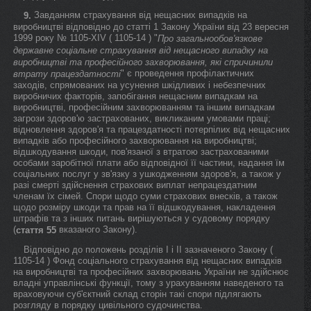
Завданням страхування від нещасних випадків на
9.
виробництві відповідно до статті 1 Закону України від 23 вересня
1999 року № 1105-XIV ( 1105-14 ) "
Про загальнообов'язкове
державне соціальне страхування від нещасного випадку на
виробництві та професійного захворювання, які спричинили
" є проведення профілактичних
втрату працездатності
заходів, спрямованих на усунення шкідливих і небезпечних
виробничих факторів, запобігання нещасним випадкам на
виробництві, професійним захворюванням та іншим випадкам
загрози здоров'ю застрахованих, викликаним умовами праці;
відновлення здоров'я та працездатності потерпілих від нещасних
випадків або професійного захворювання на виробництві;
відшкодування шкоди, пов'язаної з втратою застрахованими
особами заробітної плати або відповідної її частини, надання їм
соціальних послуг у зв'язку з ушкодженням здоров'я, а також у
разі смерті здійснення страхових виплат непрацездатним
членам їх сімей. Спори щодо суми страхових внесків, а також
щодо розміру шкоди та прав на її відшкодування, накладення
штрафів та з інших питань вирішуються у судовому порядку
(
вказаного Закону).
стаття 55
Відповідно до положень розділів I і II зазначеного Закону (
1105-14 ) Фонд соціального страхування від нещасних випадків
на виробництві та професійних захворювань України не здійснює
владні управлінські функції, тому з урахуванням наведеного та
враховуючи суб'єктний склад сторін такі спори підлягають
розгляду в порядку цивільного судочинства.