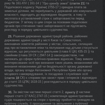
року № 161-XIV ( 161-14 ) "
" (
) та
Про оренду землі
стаття 21
Податкового кодексу України( 2755-17 ) орендна плата за
земельні ділянки, які перебувають у державній або комунальній
власності, надходить до відповідних бюджетів, а тому їх
несплата в установлений строк є заборгованістю перед
бюджетом. У зв'язку із цим спори за позовами податкових
органів про стягнення такої заборгованості не підлягають
розгляду в порядку цивільного судочинства.
Рішення державних адміністрацій районів, районних
29.
державних адміністрацій у місті Києві та Севастополі,
виконавчих комітетів районних у містах, сільських, селищних
рад про встановлення опіки та піклування над дітьми стосується
відносин, що регулюються цивільним (глава 6 ЦК( 435-15 )) та
сімейним (глава 19 СК ( 2947-14 )) законодавством, і не
належать до сфери публічно-правових відносин. Тому вимоги
заінтересованих осіб про визнання таких рішень незаконними або
визнання незаконними дій чи бездіяльності органу державної
влади, органу влади Автономної Республіки Крим або органу
місцевого самоврядування, їх посадових і службових осіб
(
СК) є спорами про захист прав і інтересів і відповідно
стаття 18
до статті 15 ЦПК( 1618-15 ) розглядаються в порядку цивільного
судочинства.
За змістом частини першої статті 2,
частини
30.
пункту 2
першої статті 17 КАС( 2747-15 ) компетенція адміністративних
судів поширюється на спори з приводу прийняття громадян на
публічну службу, її проходження та звільнення з публічної