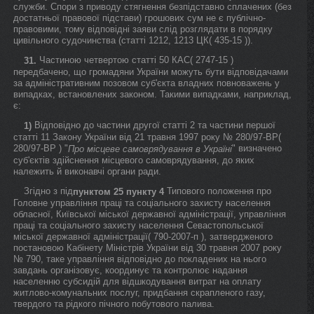
служби. Спори з приводу стягнення безпідставно сплачених (без
достатньої правової підстави) грошових сум не є публічно-
правовими, тому відповідні заяви слід розглядати в порядку
цивільного судочинства (статті 1212, 1213 ЦК( 435-15 )).
Частиною четвертою статті 50 КАС( 2747-15 )
31.
передбачено, що громадяни України можуть бути відповідачами
за адміністративним позовом суб'єкта владних повноважень у
випадках, встановлених законом. Такими випадками, наприклад,
є:
Відповідно до частини другої статті 2 та частини першої
1)
статті 11 Закону України від 21 травня 1997 року № 280/97-ВР(
280/97-ВР ) "
" визначено
Про місцеве самоврядування в Україні
суб'єктів здійснення місцевого самоврядування, до яких
належить й виконавчі органи ради.
Згідно з під
Типового положення про
пунктом 25
пункту 4
Головне управління праці та соціального захисту населення
обласної, Київської міської державної адміністрації, управління
праці та соціального захисту населення Севастопольської
міської державної адміністрації( 790-2007-п ), затвердженого
постановою Кабінету Міністрів України від 30 травня 2007 року
№ 790, таке управління відповідно до покладених на нього
завдань організовує, координує та контролює надання
населенню субсидій для відшкодування витрат на оплату
житлово-комунальних послуг, придбання скрапленого газу,
твердого та рідкого пічного побутового палива.