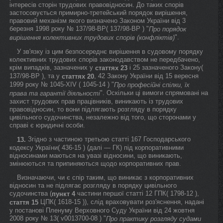
інтересів сторін трудових правовідносин. До таких спорів
застосовується примирно-третейський порядок вирішення,
правовий механізм якого визначено Законом України від 3
березня 1998 року № 137/98-ВР( 137/98-ВР ) "
Про порядок
".
вирішення колективних трудових спорів (конфліктів)
У зв'язку із цим безпосереднє вирішення в судовому порядку
колективних трудових спорів законодавством не передбачено,
крім випадків, зазначених у
і 25 зазначеного Закону(
статтях 23
137/98-ВР ), та у
, 42 Закону України від 15 вересня
статтях 20
1999 року № 1045-XIV ( 1045-14 ) "
Про професійні спілки, їх
". Оскільки ці вимоги спрямовані на
права та гарантії діяльності
захист трудових прав працівників, виникають із трудових
правовідносин, то вони підлягають розгляду в порядку
цивільного судочинства, незалежно від того, що сторонами у
справі є юридичні особи.
Згідно з частиною третьою статті 167 Господарського
13.
кодексу України( 436-15 ) (далі — ГК) під корпоративними
відносинами маються на увазі відносини, що виникають,
змінюються та припиняються щодо корпоративних прав.
Визначаючи, чи є спір таким, що виникає з корпоративних
відносин та не підлягає розгляду в порядку цивільного
судочинства (
частини першої статті 12 ГПК( 1798-12 ),
пункт 4
ЦПК( 1618-15 )), слід враховувати роз'яснення, надані
стаття 15
у постанові Пленуму Верховного Суду України від 24 жовтня
2008 року № 13( v0013700-08 ) "
Про практику розгляду судами