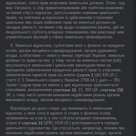
відносинах, тобто прав власників земельних ділянок. Отже, суд
має з'ясувати, є спір приватноправовим або публічно-правовим;
чи виник спір із відносин, урегульованих нормами цивільного
права, чи пов'язані ці відносини зі здійсненням сторонами
цивільних або інших майнових прав на земельні ділянки на
засадах рівності; чи виник спір щодо оскарження рішень, дій чи
бездіяльності суб'єкта владних повноважень при реалізації ним
управлінських функцій у сфері земельних правовідносин.
Земельні відносини, суб'єктами яких є фізичні чи юридичні
7.
особи, органи місцевого самоврядування, органи державної
влади, а об'єктами — землі у межах території України, земельні
ділянки та права на них, у тому числі на земельні частки (паї),
регулюються земельним і цивільним законодавством на
принципах забезпечення юридичної рівності прав їх учасників,
забезпечення гарантій прав на землю (
ЦК( 435-15 ),
стаття 1
статті 2, 5 Земельного кодексу України( 2768-14 ); далі — ЗК).
Захист судом прав на землю у цих відносинах здійснюється
способами, визначеними
, 21, 393 ЦК,
статтями 16
статтею 152
ЗК, у тому числі шляхом визнання недійсними рішень органів
виконавчої влади, органів місцевого самоврядування.
Відповідно до цього спори, що виникають із земельних
відносин, у яких хоча б однією зі сторін є фізична особа,
незважаючи на участь у них суб'єкта владних повноважень,
згідно зі
ЦПК( 1618-15 ) розглядаються в порядку
статтею 15
цивільного судочинства. Це стосується, наприклад, позовів про
визнання недійсними рішень органів виконавчої влади, органів