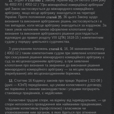
Згідно зі
Закону України від 24 лютого 1994 року
11.
статтею 1
№ 4002-XII ( 4002-12 ) "
"
Про міжнародний комерційний арбітраж
цей Закон застосовується до міжнародного комерційного
арбітражу, якщо місце арбітражу знаходиться на території
України. Проте положення
, 36 цього Закону щодо
статей 35
визнання та виконання арбітражних рішень застосовуються і в
тих випадках, коли місце арбітражу знаходиться за кордоном. За
таких умов належним чином оформлене клопотання про
визнання та виконання арбітражного рішення розглядається
відповідно до правил розділу VIII ЦПК( 1618-15 ) компетентним
судом у порядку цивільного судочинства.
З урахуванням положень
, 16, 34 зазначеного Закону
статей 6
( 4002-12 ) таким компетентним судом при заявленні клопотання
про скасування рішення міжнародного комерційного арбітражу є
суд за місцезнаходженням арбітражу, а при заявленні
клопотання про визнання та звернення до виконання рішення
міжнародного комерційного арбітражу — за місцем проживання
(перебування) або місцезнаходженням боржника.
Статтею 16 Кодексу законів про працю України ( 322-08 )
12.
(далі — КЗпП) передбачено, що умови колективного договору,
які порівняно з чинним законодавством і угодами погіршують
становище працівників, є недійсними.
Колективні трудові спори, на відміну від індивідуальних, — це
спори непозовного провадження між найманими працівниками,
трудовим колективом (профспілкою) і власником чи
уповноваженим ним органом, в яких йдеться про зіткнення