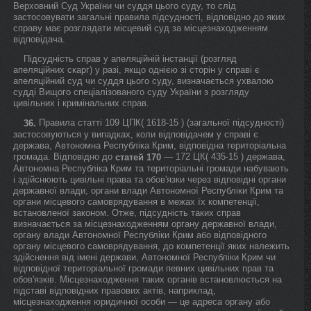
Верховний Суд України чи суддя цього суду, то слід
застосовувати загальні правила підсудності, відповідно до яких
справу має розглядати місцевий суд за місцезнаходженням
відповідача.
Підсудність справ у апеляційній інстанції (розгляд
апеляційних скарг) у разі, якщо однією зі сторін у справі є
апеляційний суд чи суддя цього суду, визначається ухвалою
судді Вищого спеціалізованого суду України з розгляду
цивільних і кримінальних справ.
Правила статті 109 ЦПК( 1618-15 ) (загальної підсудності)
36.
застосовуються у випадках, коли відповідачем у справі є
держава, Автономна Республіка Крим, відповідна територіальна
громада. Відповідно до
— 172 ЦК( 435-15 ) держава,
статей 170
Автономна Республіка Крим та територіальні громади набувають
і здійснюють цивільні права та обов'язки через відповідні органи
державної влади, органи влади Автономної Республіки Крим та
органи місцевого самоврядування в межах їх компетенції,
встановленої законом. Отже, підсудність таких справ
визначається за місцезнаходженням органу державної влади,
органу влади Автономної Республіки Крим або відповідного
органу місцевого самоврядування, до компетенції яких належить
здійснення від імені держави, Автономної Республіки Крим чи
відповідної територіальної громади певних цивільних прав та
обов'язків. Місцезнаходження таких органів встановлюється на
підставі відповідних правових актів, наприклад,
місцезнаходження юридичної особи — це адреса органу або