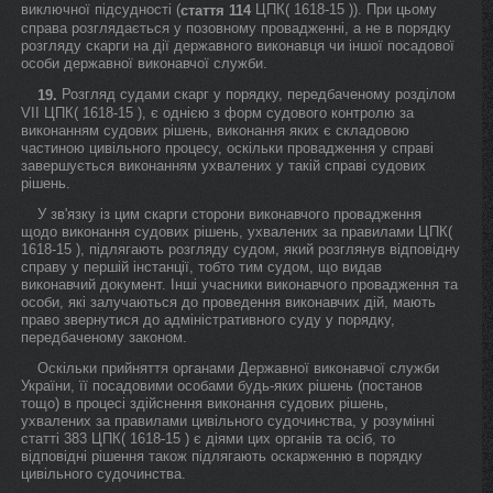
виключної підсудності (
ЦПК( 1618-15 )). При цьому
стаття 114
справа розглядається у позовному провадженні, а не в порядку
розгляду скарги на дії державного виконавця чи іншої посадової
особи державної виконавчої служби.
Розгляд судами скарг у порядку, передбаченому розділом
19.
VII ЦПК( 1618-15 ), є однією з форм судового контролю за
виконанням судових рішень, виконання яких є складовою
частиною цивільного процесу, оскільки провадження у справі
завершується виконанням ухвалених у такій справі судових
рішень.
У зв'язку із цим скарги сторони виконавчого провадження
щодо виконання судових рішень, ухвалених за правилами ЦПК(
1618-15 ), підлягають розгляду судом, який розглянув відповідну
справу у першій інстанції, тобто тим судом, що видав
виконавчий документ. Інші учасники виконавчого провадження та
особи, які залучаються до проведення виконавчих дій, мають
право звернутися до адміністративного суду у порядку,
передбаченому законом.
Оскільки прийняття органами Державної виконавчої служби
України, її посадовими особами будь-яких рішень (постанов
тощо) в процесі здійснення виконання судових рішень,
ухвалених за правилами цивільного судочинства, у розумінні
статті 383 ЦПК( 1618-15 ) є діями цих органів та осіб, то
відповідні рішення також підлягають оскарженню в порядку
цивільного судочинства.