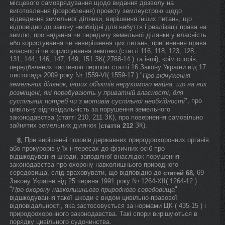
місцевого самоврядування щодо видання дозволу на
виготовлення (розроблення) проекту землеустрою щодо
відведення земельної ділянки, вирішення інших питань, що
відповідно до закону необхідні для набуття і реалізації права на
землю, про надання чи передачу земельної ділянки у власність
або користування чи невирішення цих питань, припинення права
власності чи користування землею (статті 116, 118, 123, 128,
131, 144, 146, 147, 149, 151 ЗК( 2768-14 ) та інші), крім спорів,
передбачених частиною першою статті 16 Закону України від 17
листопада 2009 року № 1559-VI( 1559-17 ) "
Про відчуження
земельних ділянок, інших об'єктів нерухомого майна, що на них
розміщені, які перебувають у приватній власності, для
", про
суспільних потреб чи з мотивів суспільної необхідності
цивільну відповідальність за порушення земельного
законодавства (статті 210, 211 ЗК), про повернення самовільно
зайнятих земельних ділянок (
ЗК).
стаття 212
При вирішенні позовів державних природоохоронних органів
8.
або прокурорів у їх інтересах до фізичних осіб про
відшкодування шкоди, заподіяної внаслідок порушення
законодавства про охорону навколишнього природного
середовища, слід враховувати, що відповідно до
, 69
статей 68
Закону України від 25 червня 1991 року № 1264-XII( 1264-12 )
"
"
Про охорону навколишнього природного середовища
відшкодування такої шкоди є видом цивільно-правової
відповідальності, яка застосовується за нормами ЦК ( 435-15 ) і
природоохоронного законодавства. Такі спори вирішуються в
порядку цивільного судочинства.