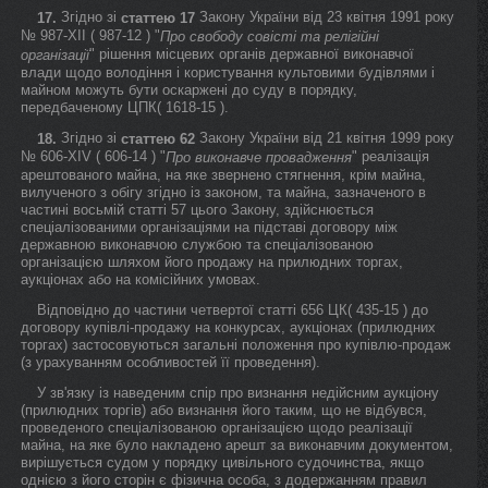
Згідно зі
Закону України від 23 квітня 1991 року
17.
статтею 17
№ 987-XII ( 987-12 ) "
Про свободу совісті та релігійні
" рішення місцевих органів державної виконавчої
організації
влади щодо володіння і користування культовими будівлями і
майном можуть бути оскаржені до суду в порядку,
передбаченому ЦПК( 1618-15 ).
Згідно зі
Закону України від 21 квітня 1999 року
18.
статтею 62
№ 606-XIV ( 606-14 ) "
" реалізація
Про виконавче провадження
арештованого майна, на яке звернено стягнення, крім майна,
вилученого з обігу згідно із законом, та майна, зазначеного в
частині восьмій статті 57 цього Закону, здійснюється
спеціалізованими організаціями на підставі договору між
державною виконавчою службою та спеціалізованою
організацією шляхом його продажу на прилюдних торгах,
аукціонах або на комісійних умовах.
Відповідно до частини четвертої статті 656 ЦК( 435-15 ) до
договору купівлі-продажу на конкурсах, аукціонах (прилюдних
торгах) застосовуються загальні положення про купівлю-продаж
(з урахуванням особливостей її проведення).
У зв'язку із наведеним спір про визнання недійсним аукціону
(прилюдних торгів) або визнання його таким, що не відбувся,
проведеного спеціалізованою організацією щодо реалізації
майна, на яке було накладено арешт за виконавчим документом,
вирішується судом у порядку цивільного судочинства, якщо
однією з його сторін є фізична особа, з додержанням правил