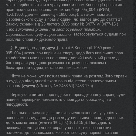
мають здійснюватися з урахуванням норм Конвенції про захист
прав людини і основоположних свобод( 995_004 ) (РИМ,
4.XI.1950, далі — Конвенція 1950 року), а також практики
Європейського суду з прав людини, які відповідно до статті 17
Закону України від 23 лютого 2006 року № 3477-IV( 3477-15 )
"
Про виконання рішень та застосування практики
" застосовуються судами при
Європейського суду з прав людини
розгляді справ як джерело права.
Відповідно до
статті 6 Конвенції 1950 року (
2.
пункту 1
995_004 ) кожен при вирішенні спору щодо його цивільних прав
та обов'язків має право на справедливий і публічний розгляд
його справи упродовж розумного строку незалежним і
безстороннім судом, встановленим законом.
Ніхто не може бути позбавлений права на розгляд його справи
в суді, до підсудності якого вона віднесена процесуальним
законом (
Закону № 2453-VI( 2453-17 )).
стаття 8
Вирішуючи питання про відкриття провадження у справі, суди
повинні перевірити належність справ до їх юрисдикції та
підсудності.
Цивільна юрисдикція — це визначена законом сукупність
повноважень судів щодо розгляду цивільних справ, віднесених
до їх компетенції (
ЦПК( 1618-15 )). Підсудність
стаття 15
визначає коло цивільних справ у спорах, вирішення яких
належить до повноважень конкретного суду першої інстанції