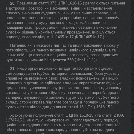
Правилами статті 373 ЦПК( 1618-15 ) регулюються питання
20.
відстрочки і розстрочки виконання, зміни чи встановлення
способу виконання судових рішень у цивільних справах, і на
подання державного виконавця про зміну, наприклад, способу
виконання вироку суду про конфіскацію майна вони не
поширюються. Процесуальні питання, пов'язані з виконанням
судових рішень у кримінальному провадженні, вирішуються
відповідно до розділу VIII ( 4651е-17 )КПК( 4651е-17 ).
Питання, які виникають під час та після виконання вироку у
потерпілого, цивільного позивача, цивільного відповідача та
інших осіб, що стосуються цивільного позову, розглядаються
судом за правилами КПК (
( 4651е-17 )).
стаття 539
Якщо орган державної влади та/або орган місцевого
21.
самоврядування (суб'єкт владних повноважень) бере участь у
справі не на виконання своїх владних повноважень, а з інших
правових підстав; не здійснює владних управлінських функцій
щодо іншого учасника спору (наприклад, надання згоди іншому
співвласнику житлового будинку на виконання переобладнання
та перепланування), то залежно від змісту вимог і суб'єктного
складу сторін справа підлягає розгляду в порядку цивільного
судочинства відповідно до вимог статті 15 ЦПК ( 1618-15 ).
Ураховуючи положення статті 1 ЦПК( 1618-15 ) та статті 2 КАС
( 2747-15 ), не є публічно-правовим і розглядається у порядку
цивільного судочинства спір між органом державної влади та/
або органом місцевого самоврядування (суб'єктом владних