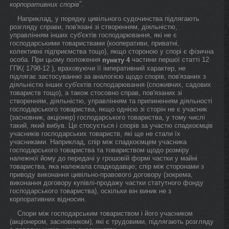
".
корпоративних спорів
Наприклад, у порядку цивільного судочинства підлягають
розгляду справи, пов'язані зі створенням, діяльністю,
управлінням інших суб'єктів господарювання, які не є
господарськими товариствами (кооперативи, приватні,
колективні підприємства тощо), якщо стороною у спорі є фізична
особа. При цьому положення
частини першої статті 12
пункту 4
ГПК( 1798-12 ), враховуючи її імперативний характер, не
підлягає застосуванню за аналогією щодо спорів, пов'язаних з
діяльністю інших суб'єктів господарювання (споживчих, садових
товариств тощо), а також стосовно справ, пов'язаних зі
створенням, діяльністю, управлінням та припиненням діяльності
господарського товариства, якщо однією зі сторін не є учасник
(засновник, акціонер) господарського товариства, у тому числі
такий, який вибув. Це стосується і спорів за участю спадкоємців
учасників господарських товариств, які ще не стали їх
учасниками. Наприклад, спір між спадкоємцем учасника
господарського товариства та товариством щодо розміру
належної йому до передачі у грошовій формі частки у майні
товариства, яка належала спадкодавцю; спір між сторонами з
приводу виконання цивільно-правового договору (зокрема,
виконання договору купівлі-продажу частки статутного фонду
господарського товариства), оскільки він виник не з
корпоративних відносин.
Спори між господарським товариством і його учасником
(акціонером, засновником), які є трудовими, підлягають розгляду