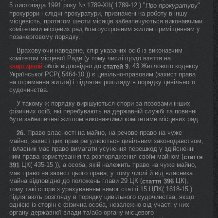
5 листопада 1991 року № 1789-XII( 1789-12 ) "
"
Про прокуратуру
прокурори і слідчі прокуратури, призначені на роботу в іншу
місцевість, протягом шести місяців забезпечуються виконавчими
комітетами місцевих рад благоустроєним жилим приміщенням у
позачерговому порядку.
Враховуючи наведене, спір указаних осіб із виконавчим
комітетом місцевої Ради (у тому числі щодо взяття на
квартирний
облік відповідно до
, 43 Житлового кодексу
статей 9
Української РСР( 5464-10 )) є цивільно-правовим (захист права
на отримання житла) і підлягає розгляду в порядку цивільного
судочинства.
У такому ж порядку вирішуються спори за позовами інших
фізичних осіб, які перебувають на державній службі та повинні
бути забезпечені житлом виконавчими комітетами місцевих рад.
Право власності на майно, на речове право на чуже
26.
майно, захист цих прав регулюються цивільним законодавством,
і власник має право вимагати усунення перешкод у здійсненні
ним права користування та розпорядження своїм майном (
стаття
ЦК( 435-15 )), а особа, якій належить право на чуже майно,
391
має право на захист цього права, у тому числі й від власника
майна відповідно до положень глави 29 ЦК (
ЦК),
стаття 396
тому такі спори з урахуванням вимог статті 15 ЦПК( 1618-15 )
підлягають розгляду в порядку цивільного судочинства, якщо
однією із сторін є фізична особа, незалежно від участі у них
органу державної влади та/або органу місцевого