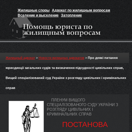
Жилищные споры
Адвокат по жилищным вопросам
Вселение и выселение
Затопление
Признание прав на жильё
Вакансии юриста
Жилищный адвокат
>
Новости жилищных адвокатов
>
Про деякі питання
юрисдикції загальних судів та визначення підсудності цивільних справ,
Вищий спеціалізований суд України з розгляду цивільних і кримінальних
справ
ПЛЕНУМ ВИЩОГО
СПЕЦІАЛІЗОВАНОГО СУДУ УКРАЇНИ З
РОЗГЛЯДУ ЦИВІЛЬНИХ І
КРИМІНАЛЬНИХ СПРАВ
ПОСТАНОВА