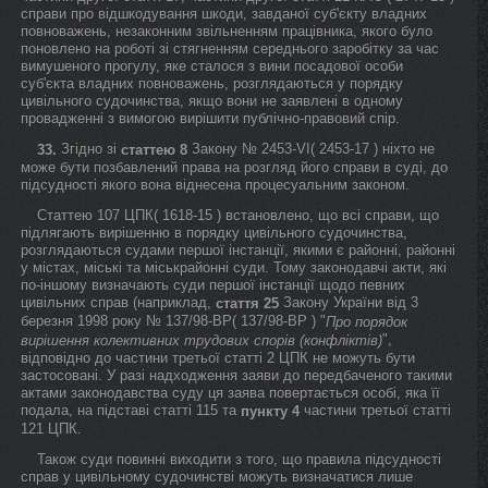
справи про відшкодування шкоди, завданої суб'єкту владних
повноважень, незаконним звільненням працівника, якого було
поновлено на роботі зі стягненням середнього заробітку за час
вимушеного прогулу, яке сталося з вини посадової особи
суб'єкта владних повноважень, розглядаються у порядку
цивільного судочинства, якщо вони не заявлені в одному
провадженні з вимогою вирішити публічно-правовий спір.
Згідно зі
Закону № 2453-VI( 2453-17 ) ніхто не
33.
статтею 8
може бути позбавлений права на розгляд його справи в суді, до
підсудності якого вона віднесена процесуальним законом.
Статтею 107 ЦПК( 1618-15 ) встановлено, що всі справи, що
підлягають вирішенню в порядку цивільного судочинства,
розглядаються судами першої інстанції, якими є районні, районні
у містах, міські та міськрайонні суди. Тому законодавчі акти, які
по-іншому визначають суди першої інстанції щодо певних
цивільних справ (наприклад,
Закону України від 3
стаття 25
березня 1998 року № 137/98-ВР( 137/98-ВР ) "
Про порядок
",
вирішення колективних трудових спорів (конфліктів)
відповідно до частини третьої статті 2 ЦПК не можуть бути
застосовані. У разі надходження заяви до передбаченого такими
актами законодавства суду ця заява повертається особі, яка її
подала, на підставі статті 115 та
частини третьої статті
пункту 4
121 ЦПК.
Також суди повинні виходити з того, що правила підсудності
справ у цивільному судочинстві можуть визначатися лише