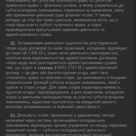
повноважень) як суб'єктом публічного права та суб'єктом
приватного права — фізичною особою, в якому управлінські дії
суб'єкта владних повноважень спрямовані на виникнення, зміну
або припинення цивільних прав фізичної особи. У такому
випадку це спір про право цивільне, незважаючи на те, що у
спорі бере участь суб'єкт публічного права, а спірні
правовідносини врегульовано нормами цивільного та
адміністративного права.
За правилами цивільного судочинства розглядаються
22.
спори щодо договорів та інших правочинів, укладених відповідно
до норм ЦК ( 435-15 ), інших актів цивільного законодавства,
оскільки вони відрізняються від адміністративних договорів,
спори щодо яких розглядаються адміністративними судами,
тим, що згідно зі
КАС( 2747-15 ) адміністративний
статтею 3
договір — це дво- або багатостороння угода, зміст якої
становлять права та обов'язки сторін, що випливають із владних
управлінських функцій суб'єкта владних повноважень, який є
однією зі сторін угоди. Для таких спорів характерна наявність
відносин влади і підпорядкування, а для правочинів, укладених
згідно із цивільним законодавством за участю суб'єкта владних
повноважень, відносини ґрунтуються на юридичній рівності,
вільному волевиявленні та майновій самостійності.
Діяльність особи, призначеної у державному секторі
23.
економіки через систему організаційно-господарських
повноважень відповідних органів управління на посаду керівника
юридичної особи — суб'єкта господарської діяльності
(наприклад, керівник житлово-експлуатаційної організації,