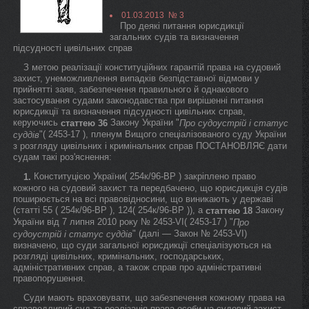
01.03.2013 № 3
Про деякі питання юрисдикції
загальних судів та визначення
підсудності цивільних справ
З метою реалізації конституційних гарантій права на судовий
захист, унеможливлення випадків безпідставної відмови у
прийнятті заяв, забезпечення правильного й однакового
застосування судами законодавства при вирішенні питання
юрисдикції та визначення підсудності цивільних справ,
керуючись
Закону України "
статтею 36
Про судоустрій і статус
"( 2453-17 ), пленум Вищого спеціалізованого суду України
суддів
з розгляду цивільних і кримінальних справ ПОСТАНОВЛЯЄ дати
судам такі роз'яснення:
Конституцією України( 254к/96-ВР ) закріплено право
1.
кожного на судовий захист та передбачено, що юрисдикція судів
поширюється на всі правовідносини, що виникають у державі
(статті 55 ( 254к/96-ВР ), 124( 254к/96-ВР )), а
Закону
статтею 18
України від 7 липня 2010 року № 2453-VI( 2453-17 ) "
Про
" (далі — Закон № 2453-VI)
судоустрій і статус суддів
визначено, що суди загальної юрисдикції спеціалізуються на
розгляді цивільних, кримінальних, господарських,
адміністративних справ, а також справ про адміністративні
правопорушення.
Суди мають враховувати, що забезпечення кожному права на
справедливий суд та реалізація права особи на судовий захист