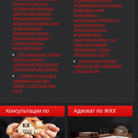
Порядку контролю за
раунду фінансування
соняшникове пресоване
цінних паперів та до
получили и подтвердили
дотриманням ліцензіатами
Глобального фонду для
гранульоване, шрот та макуха
системи депозитарного
квалификацию судебного
Ліцензійних умов
боротьби зі СНІДом,
соняшникові).
обліку цінних паперів,
эксперта по следующим
провадження
туберкульозом та малярією,
випущених Відкритим
классам экспертиз:
господарської діяльності з
враховуючи листа директора
акціонерним товариством
централізованого
ДУ "Український медичний та
«Київський завод
водопостачання та
моніторинговий центр з
високоякісної цегли»,
водовідведення,
алкоголю та наркотиків МОЗ
Національна комісія з
Національна комісія, що
України" від 28 серпня 2012
цінних паперів та
здійснює державне
року № 1508 щодо
фондового ринку
регулювання у сфері
неможливості оформлення
Про скорочення терміну
комунальних послуг
ліцензії, листа заступника
дії реєстраційного
начальника Головного
Учора Київ встановив
посвідчення, Міністерство
управління охорони здоров'я
рекорд заторів, найдовший
охорони здоров'я України
Київської міської державної
–18 кілометрів
адміністрації від 26 жовтня
У зіткненні трьох авто
2012 року № 039-12362/02.01
травмовано шестеро
щодо погодження закладу-
людей, у тому числі двоє
отримувача, НАКАЗУЮ:
дітей
Консультации по
Адвокат по ЖКХ
недвижимости