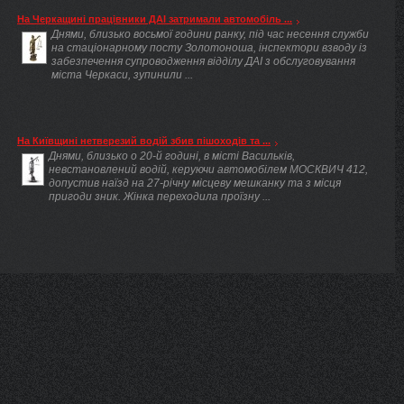
На Черкащині працівники ДАІ затримали автомобіль ...
Днями, близько восьмої години ранку, під час несення служби
на стаціонарному посту Золотоноша, інспектори взводу із
забезпечення супроводження відділу ДАІ з обслуговування
міста Черкаси, зупинили ...
На Київщині нетверезий водій збив пішоходів та ...
Днями, близько о 20-й годині, в місті Васильків,
невстановлений водій, керуючи автомобілем МОСКВИЧ 412,
допустив наїзд на 27-річну місцеву мешканку та з місця
пригоди зник. Жінка переходила проїзну ...