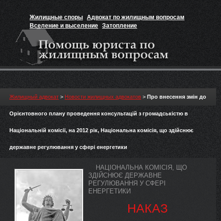
Жилищные споры
Адвокат по жилищным вопросам
Вселение и выселение
Затопление
Признание прав на жильё
Вакансии юриста
Жилищный адвокат
>
Новости жилищных адвокатов
>
Про внесення змін до
Орієнтовного плану проведення консультацій з громадськістю в
Національній комісії, на 2012 рік, Національна комісія, що здійснює
державне регулювання у сфері енергетики
НАЦІОНАЛЬНА КОМІСІЯ, ЩО
ЗДІЙСНЮЄ ДЕРЖАВНЕ
РЕГУЛЮВАННЯ У СФЕРІ
ЕНЕРГЕТИКИ
НАКАЗ