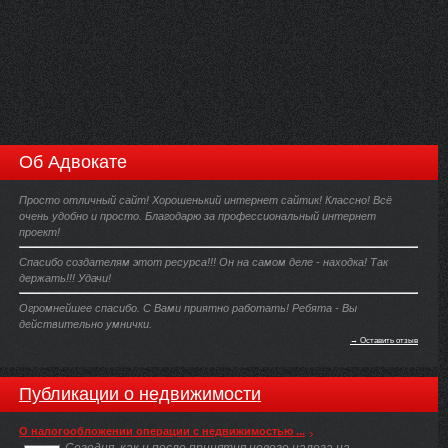
Об Адвокате
Просто отличный сайт! Хорошенький интернет сайтик! Классно! Всё
очень удобно и просто. Благодарю за профессиональный интернет
проект!
Спасибо создателям этот ресурса!!! Он на самом деле - находка! Так
держать!!! Удачи!
Огромнейшее спасибо. С Вами приятно работать! Ребята - Вы
действительно умнички.
→ Оставить отзыв
Публикации о недвижимости
О налогообложении операции с недвижимостью ...
Сегодня, как и после принятия нового налога на