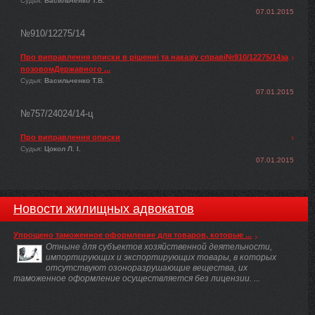
Судья:
Васильченко Т.В.
07.01.2015
№910/12275/14
Про виправлення описки в рішенні та наказіу справі№910/12275/14за
позовомДержавного ...
Судья:
Васильченко Т.В.
07.01.2015
№757/24024/14-ц
Про виправлення описки
Судья:
Цокол Л. І.
07.01.2015
Новости жилищных адвокатов
Упрощено таможенное оформление для товаров, которые ...
Отныне для субъектов хозяйственной деятельности,
импортирующих и экспортирующих товары, в которых
отсутствуют озоноразрушающие вещества, их
таможенное оформление осуществляется без лицензии. ...