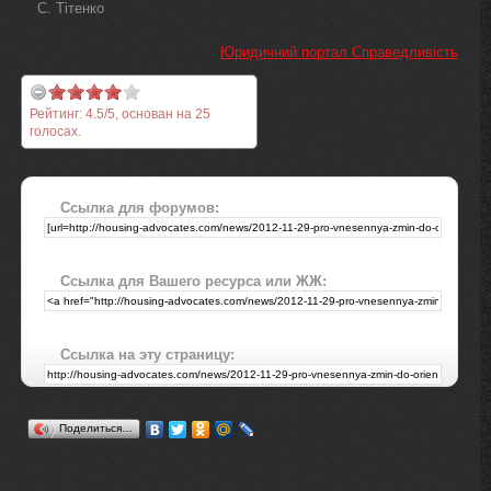
С. Тітенко
Юридичний портал Справедливість
Рейтинг:
4.5
/
5
, основан на
25
голосах.
Ссылка для форумов:
Ссылка для Вашего ресурса или ЖЖ:
Ссылка на эту страницу:
Поделиться…