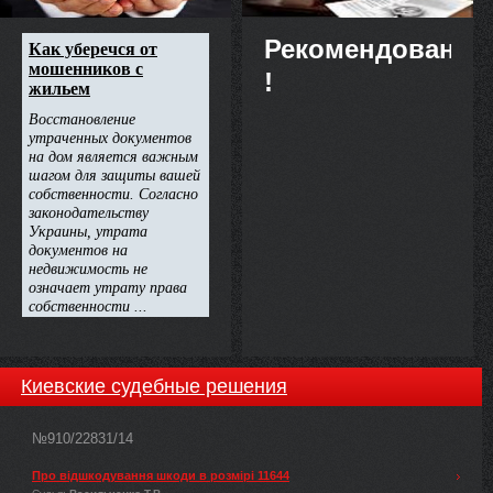
Рекомендовано
!
Киевские судебные решения
№910/22831/14
Про відшкодування шкоди в розмірі 11644