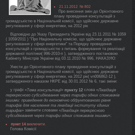
21.11.2012 № 802
Про внесення змін до Орієнтовного
плану проведення консультацій з
громадськістю в Національній комісії, що здійснює державне
регулювання у сфері енергетики, на 2012 рік
Відповідно до Указу Президента України від 23.11.2011 № 1059
( 1059/2011 ) "Про Національну комісію, що здійснює державне
регулювання у сфері енергетики" та Порядку проведення
консультацій з громадськістю з питань формування та реалізації
державної політики( 996-2010-п ), затвердженого постановою
Кабінету Міністрів України від 03.11.2010 № 996, НАКАЗУЮ:
Унести до Орієнтовного плану проведення консультацій з
громадськістю в Національній комісії, що здійснює державне
регулювання у сфері енергетики, на 2012 рік( vn006862-12 ),
затвердженого наказом НКРЕ від 30.01.2012 № 6, такі зміни:
у графі «
»
слова «
Тема консультації
пункту 12
Ліквідація
перехресного субсидіювання через тарифи одних споживачів
іншими: приведення до економічно обґрунтованого рівня
тарифів для населення та ліквідації інституту єдиних
» замінити словами «
тарифів
Ліквідація перехресного
»;
субсидіювання через тарифи одних споживачів іншими
пункт 14
виключити.
Голова Комісії