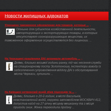
Новости жилищных адвокатов
Упрощено таможенное оформление для товаров, которые ...
Отныне для субъектов хозяйственной деятельности,
импортирующих и экспортирующих товары, в которых
отсутствуют озоноразрушающие вещества, их
таможенное оформление осуществляется без лицензии. ...
На Черкащині працівники ДАІ затримали автомобіль ...
Днями, близько восьмої години ранку, під час несення служби
на стаціонарному посту Золотоноша, інспектори взводу із
забезпечення супроводження відділу ДАІ з обслуговування
міста Черкаси, зупинили ...
На Київщині нетверезий водій збив пішоходів та ...
Днями, близько о 20-й годині, в місті Васильків,
невстановлений водій, керуючи автомобілем МОСКВИЧ 412,
допустив наїзд на 27-річну місцеву мешканку та з місця
пригоди зник. Жінка переходила проїзну ...