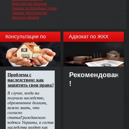
до заяви Герасимова А. П. від
Міністерстві оборони
14 вересня 2012 року
України та Збройних Силах
НАКАЗУЮ:
України, Міністерство
оборони України
Консультации по
Адвокат по ЖКХ
недвижимости
Рекомендовано
!