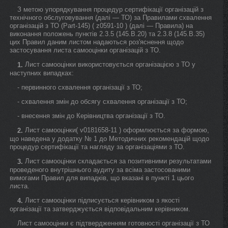
З метою упорядкування процедур сертифікації організацій з
технічного обслуговування (далі — ТО) за Правилами схвалення
організацій з ТО (Part-145) ( z0591-10 ) (далі — Правила) на
виконання положень пунктів 2.3.5 (145.B.20) та 2.3.8 (145.B.35)
цих Правил даним листом надаються роз'яснення щодо
застосування листа самооцінки організацій з ТО.
Лист самооцінки використовується організацією з ТО у
1.
наступних випадках:
- первинного схвалення організації з ТО;
- схвалення змін до обсягу схвалення організації з ТО;
- внесення змін до Керівництва організації з ТО.
Лист самооцінки( v0181658-11 ) оформлюється за формою,
2.
що наведена у додатку № 1 до Методичних рекомендацій щодо
процедур сертифікації та нагляду за організаціями з ТО.
Лист самооцінки складається за позитивними результатами
3.
проведеного внутрішнього аудиту за всіма застосованими
вимогами Правил для випадків, що вказані в пункті 1 цього
листа.
Лист самооцінки підписується керівником з якості
4.
організації та затверджується відповідальним керівником.
Лист самооцінки є підтвердженням готовності організації з ТО