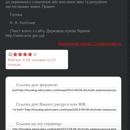
до первинного схвалення або внесення змін та розуміння
застосованих вимог Правил.
Голова
А. А. Колісник
{Текст взято з сайту Державіаслужби України
http://www.avia.gov.ua}
Юридичний портал Справедливість
Рейтинг:
4.5
/
5
, основан на
25
голосах.
Ссылка для форумов:
Ссылка для Вашего ресурса или ЖЖ:
Ссылка на эту страницу: