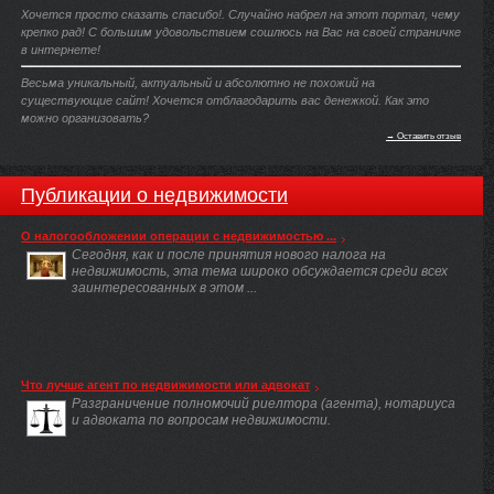
Хочется просто сказать спасибо!. Случайно набрел на этот портал, чему
крепко рад! С большим удовольствием сошлюсь на Вас на своей страничке
в интернете!
Весьма уникальный, актуальный и абсолютно не похожий на
существующие сайт! Хочется отблагодарить вас денежкой. Как это
можно организовать?
→ Оставить отзыв
Публикации о недвижимости
О налогообложении операции с недвижимостью ...
Сегодня, как и после принятия нового налога на
недвижимость, эта тема широко обсуждается среди всех
заинтересованных в этом ...
Что лучше агент по недвижимости или адвокат
Разграничение полномочий риелтора (агента), нотариуса
и адвоката по вопросам недвижимости.