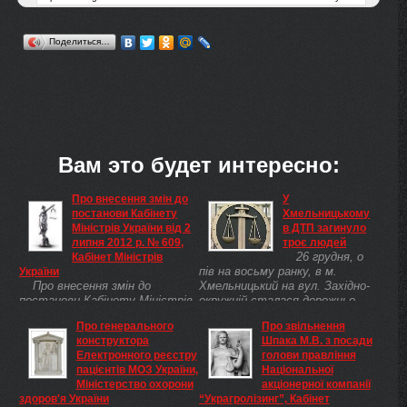
Поделиться…
Вам это будет интересно:
Про внесення змін до
У
постанови Кабінету
Хмельницькому
Міністрів України від 2
в ДТП загинуло
липня 2012 р. № 609,
троє людей
26 грудня, о
Кабінет Міністрів
пів на восьму ранку, в м.
України
Про внесення змін до
Хмельницький на вул. Західно-
постанови Кабінету Міністрів
окружній сталася дорожньо-
України від 2 липня 2012 р. №
транспортна пригода за
Про генерального
Про звільнення
609 Кабінет Міністрів України
участю вантажівки та
конструктора
Шпака М.В. з посади
постановляє: Внести до
легковика.
Електронного реєстру
голови правління
постанови Кабінету Міністрів
пацієнтів МОЗ України,
Національної
України від 2 липня 2012 р. №
Міністерство охорони
акціонерної компанії
609( 609-2012-п ) "Про
здоров'я України
“Украгролізинг”, Кабінет
створення Державного