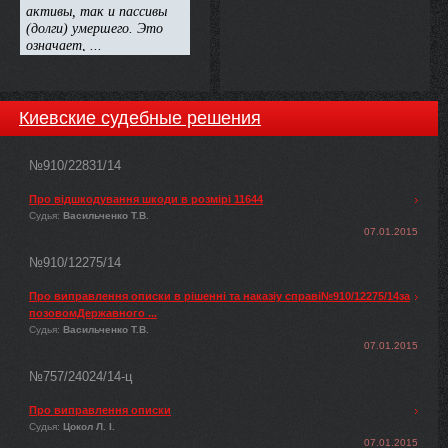
Киевские судебные решения
№910/22831/14
Про відшкодування шкоди в розмірі 11644
Судья:
Васильченко Т.В.
07.01.2015
№910/12275/14
Про виправлення описки в рішенні та наказіу справі№910/12275/14за
позовомДержавного ...
Судья:
Васильченко Т.В.
07.01.2015
№757/24024/14-ц
Про виправлення описки
Судья:
Цокол Л. І.
07.01.2015