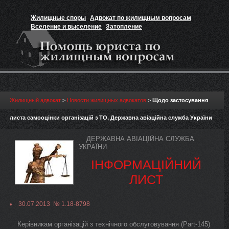
Жилищные споры
Адвокат по жилищным вопросам
Вселение и выселение
Затопление
Признание прав на жильё
Вакансии юриста
Жилищный адвокат
>
Новости жилищных адвокатов
>
Щодо застосування
листа самооцінки організацій з ТО, Державна авіаційна служба України
ДЕРЖАВНА АВІАЦІЙНА СЛУЖБА
УКРАЇНИ
ІНФОРМАЦІЙНИЙ
ЛИСТ
30.07.2013 № 1.18-8798
Керівникам організацій з технічного обслуговування (Part-145)