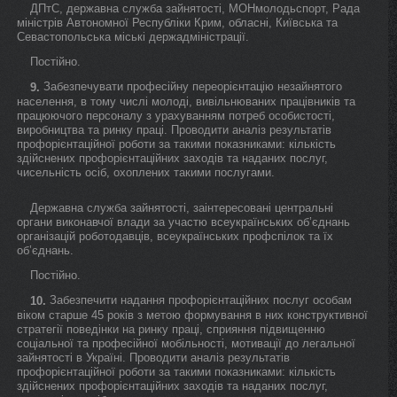
ДПтС, державна служба зайнятості, МОНмолодьспорт, Рада
міністрів Автономної Республіки Крим, обласні, Київська та
Севастопольська міські держадміністрації.
Постійно.
Забезпечувати професійну переорієнтацію незайнятого
9.
населення, в тому числі молоді, вивільнюваних працівників та
працюючого персоналу з урахуванням потреб особистості,
виробництва та ринку праці. Проводити аналіз результатів
профорієнтаційної роботи за такими показниками: кількість
здійснених профорієнтаційних заходів та наданих послуг,
чисельність осіб, охоплених такими послугами.
Державна служба зайнятості, заінтересовані центральні
органи виконавчої влади за участю всеукраїнських об’єднань
організацій роботодавців, всеукраїнських профспілок та їх
об’єднань.
Постійно.
Забезпечити надання профорієнтаційних послуг особам
10.
віком старше 45 років з метою формування в них конструктивної
стратегії поведінки на ринку праці, сприяння підвищенню
соціальної та професійної мобільності, мотивації до легальної
зайнятості в Україні. Проводити аналіз результатів
профорієнтаційної роботи за такими показниками: кількість
здійснених профорієнтаційних заходів та наданих послуг,