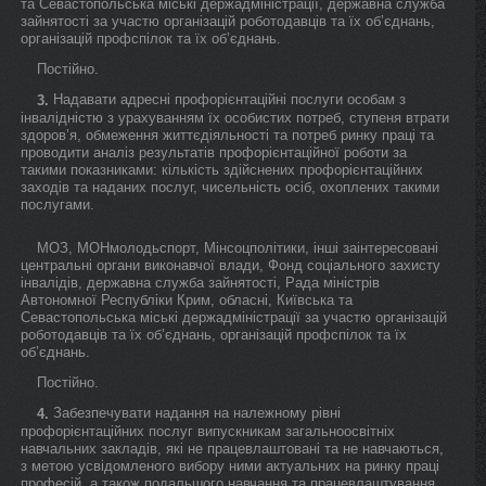
та Севастопольська міські держадміністрації, державна служба
зайнятості за участю організацій роботодавців та їх об’єднань,
організацій профспілок та їх об’єднань.
Постійно.
Надавати адресні профорієнтаційні послуги особам з
3.
інвалідністю з урахуванням їх особистих потреб, ступеня втрати
здоров’я, обмеження життєдіяльності та потреб ринку праці та
проводити аналіз результатів профорієнтаційної роботи за
такими показниками: кількість здійснених профорієнтаційних
заходів та наданих послуг, чисельність осіб, охоплених такими
послугами.
МОЗ, МОНмолодьспорт, Мінсоцполітики, інші заінтересовані
центральні органи виконавчої влади, Фонд соціального захисту
інвалідів, державна служба зайнятості, Рада міністрів
Автономної Республіки Крим, обласні, Київська та
Севастопольська міські держадміністрації за участю організацій
роботодавців та їх об’єднань, організацій профспілок та їх
об’єднань.
Постійно.
Забезпечувати надання на належному рівні
4.
профорієнтаційних послуг випускникам загальноосвітніх
навчальних закладів, які не працевлаштовані та не навчаються,
з метою усвідомленого вибору ними актуальних на ринку праці
професій, а також подальшого навчання та працевлаштування.