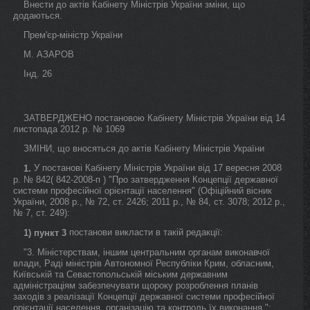
Внести до актів Кабінету Міністрів України зміни, що
додаються.
Прем'єр-міністр України
М. АЗАРОВ
Інд. 26
ЗАТВЕРДЖЕНО постановою Кабінету Міністрів України від 14
листопада 2012 р. № 1069
ЗМІНИ, що вносяться до актів Кабінету Міністрів України
У постанові Кабінету Міністрів України від 17 вересня 2008
1.
р. № 842( 842-2008-п ) "Про затвердження Концепції державної
системи професійної орієнтації населення" (Офіційний вісник
України, 2008 р., № 72, ст. 2426; 2011 р., № 84, ст. 3078; 2012 р.,
№ 7, ст. 249):
постанови викласти в такій редакції:
1)
пункт 3
"3. Міністерствам, іншим центральним органам виконавчої
влади, Раді міністрів Автономної Республіки Крим, обласним,
Київській та Севастопольській міським державним
адміністраціям забезпечувати щороку розроблення планів
заходів з реалізації Концепції державної системи професійної
орієнтації населення, організацію та контроль їх виконання.";