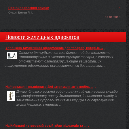
Про виправлення описки
Судья:
Цокол Л. І.
07.01.2015
Новости жилищных адвокатов
Упрощено таможенное оформление для товаров, которые ...
Отныне для субъектов хозяйственной деятельности,
импортирующих и экспортирующих товары, в которых
отсутствуют озоноразрушающие вещества, их
таможенное оформление осуществляется без лицензии. ...
На Черкащині працівники ДАІ затримали автомобіль ...
Днями, близько восьмої години ранку, під час несення служби
на стаціонарному посту Золотоноша, інспектори взводу із
забезпечення супроводження відділу ДАІ з обслуговування
міста Черкаси, зупинили ...
На Київщині нетверезий водій збив пішоходів та ...