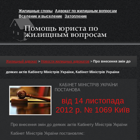
Жилищные споры
Адвокат по жилищным вопросам
Вселение и выселение
Затопление
Признание прав на жильё
Вакансии юриста
Жилищный адвокат
>
Новости жилищных адвокатов
>
Про внесення змін до
деяких актів Кабінету Міністрів України, Кабінет Міністрів України
КАБІНЕТ МІНІСТРІВ УКРАЇНИ
ПОСТАНОВА
від 14 листопада
2012 р. № 1069 Київ
Про внесення змін до деяких актів Кабінету Міністрів України
Кабінет Міністрів України постановляє: