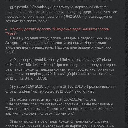
у розділі "Організаційна структура державної системи
2)
професійної орієнтації населення" Концепції державної системи
професійної орієнтації населення( 842-2008-п ), затвердженої
зазначеною постановою:
в абзаці дев’ятому слова "Міжвідомча рада" замінити словом
"Рада";
в абзаці одинадцятому слова "Академія педагогічних наук,
Академія медичних наук" замінити словами "Національна
академія педагогічних наук, Національна академія медичних
наук".
У розпорядженні Кабінету Міністрів України від 27 січня
2.
2010 р. № 150( 150-2010-р ) "Про затвердження плану заходів з
реалізації Концепції державної системи професійної орієнтації
населення на період до 2011 року" (Офіційний вісник України,
2011 р., № 84, ст. 3078):
у назві( 150-2010-р ) і пункті 1( 150-2010-р ) розпорядження
1)
слова і цифри "на період до 2011 року" виключити;
в абзаці третьому
( 150-2010-р ) слова
2)
пункту 2
"Міністерству праці та соціальної політики" замінити словами
"Міністерству соціальної політики", а цифри і слово "30 січня"
замінити цифрами і словом "15 лютого";
план заходів з реалізації Концепції державної системи
3)
професійної орієнтації населення на період до 2011 року( 150-