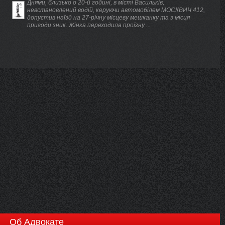
Днями, близько о 20-й годині, в місті Васильків,
невстановлений водій, керуючи автомобілем МОСКВИЧ 412,
допустив наїзд на 27-річну місцеву мешканку та з місця
пригоди зник. Жінка переходила проїзну ...
Об Адвокате