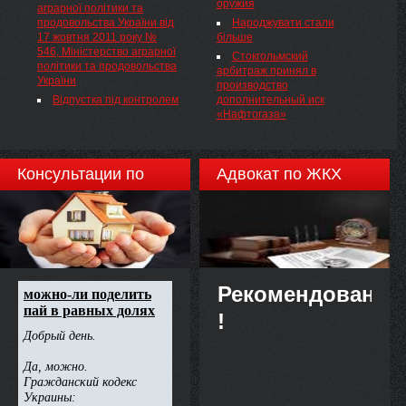
оружия
аграрної політики та
№ 705, зареєстрованим у
продовольства України від
Народжувати стали
Міністерстві юстиції України
17 жовтня 2011 року №
більше
24 вересня 2012 року за №
546, Міністерство аграрної
1638/21950, НАКАЗУЮ:
Стокгольмский
політики та продовольства
арбитраж принял в
України
производство
Відпустка під контролем
дополнительный иск
«Нафтогаза»
Консультации по
Адвокат по ЖКХ
недвижимости
Рекомендовано
!