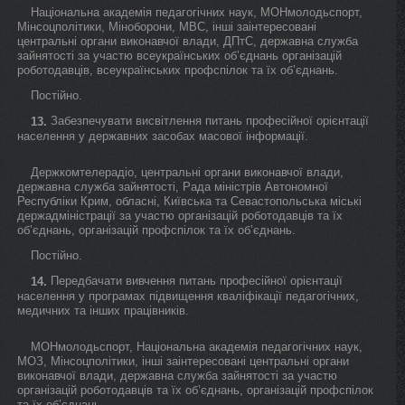
Національна академія педагогічних наук, МОНмолодьспорт,
Мінсоцполітики, Міноборони, МВС, інші заінтересовані
центральні органи виконавчої влади, ДПтС, державна служба
зайнятості за участю всеукраїнських об’єднань організацій
роботодавців, всеукраїнських профспілок та їх об’єднань.
Постійно.
Забезпечувати висвітлення питань професійної орієнтації
13.
населення у державних засобах масової інформації.
Держкомтелерадіо, центральні органи виконавчої влади,
державна служба зайнятості, Рада міністрів Автономної
Республіки Крим, обласні, Київська та Севастопольська міські
держадміністрації за участю організацій роботодавців та їх
об’єднань, організацій профспілок та їх об’єднань.
Постійно.
Передбачати вивчення питань професійної орієнтації
14.
населення у програмах підвищення кваліфікації педагогічних,
медичних та інших працівників.
МОНмолодьспорт, Національна академія педагогічних наук,
МОЗ, Мінсоцполітики, інші заінтересовані центральні органи
виконавчої влади, державна служба зайнятості за участю
організацій роботодавців та їх об’єднань, організацій профспілок
та їх об’єднань.