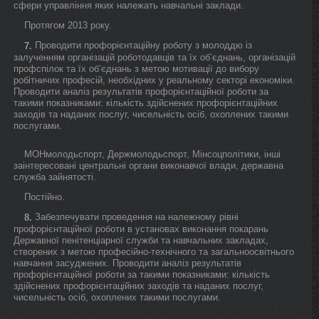
сфери управління яких належать навчальні заклади.
Протягом 2013 року.
Проводити профорієнтаційну роботу з молоддю із
7.
залученням організацій роботодавців та їх об’єднань, організацій
профспілок та їх об’єднань з метою мотивації до вибору
робітничих професій, необхідних у реальному секторі економіки.
Проводити аналіз результатів профорієнтаційної роботи за
такими показниками: кількість здійснених профорієнтаційних
заходів та наданих послуг, чисельність осіб, охоплених такими
послугами.
МОНмолодьспорт, Держмолодьспорт, Мінсоцполітики, інші
заінтересовані центральні органи виконавчої влади, державна
служба зайнятості.
Постійно.
Забезпечувати проведення на належному рівні
8.
профорієнтаційної роботи в установах виконання покарань
Державної пенітенціарної служби та навчальних закладах,
створених з метою професійно-технічного та загальноосвітнього
навчання засуджених. Проводити аналіз результатів
профорієнтаційної роботи за такими показниками: кількість
здійснених профорієнтаційних заходів та наданих послуг,
чисельність осіб, охоплених такими послугами.