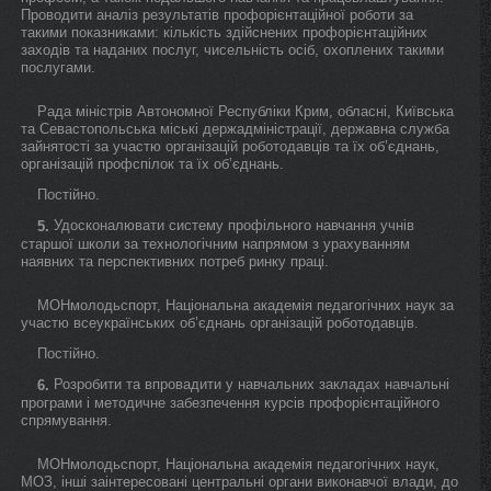
Проводити аналіз результатів профорієнтаційної роботи за
такими показниками: кількість здійснених профорієнтаційних
заходів та наданих послуг, чисельність осіб, охоплених такими
послугами.
Рада міністрів Автономної Республіки Крим, обласні, Київська
та Севастопольська міські держадміністрації, державна служба
зайнятості за участю організацій роботодавців та їх об’єднань,
організацій профспілок та їх об’єднань.
Постійно.
Удосконалювати систему профільного навчання учнів
5.
старшої школи за технологічним напрямом з урахуванням
наявних та перспективних потреб ринку праці.
МОНмолодьспорт, Національна академія педагогічних наук за
участю всеукраїнських об’єднань організацій роботодавців.
Постійно.
Розробити та впровадити у навчальних закладах навчальні
6.
програми і методичне забезпечення курсів профорієнтаційного
спрямування.
МОНмолодьспорт, Національна академія педагогічних наук,
МОЗ, інші заінтересовані центральні органи виконавчої влади, до