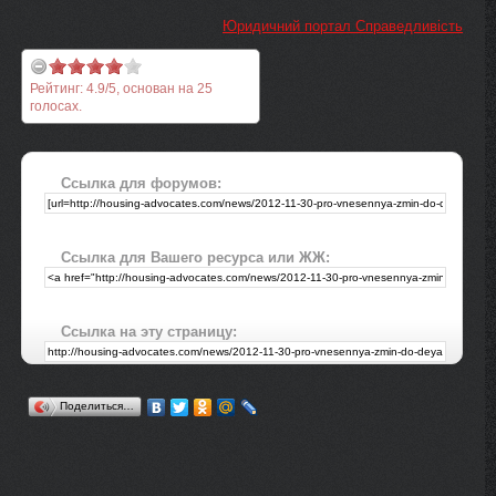
Юридичний портал Справедливість
Рейтинг:
4.9
/
5
, основан на
25
голосах.
Ссылка для форумов:
Ссылка для Вашего ресурса или ЖЖ:
Ссылка на эту страницу:
Поделиться…