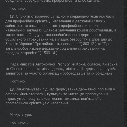
об’єднань, всеукраїнських профспілок та їх об’єднань.
Постійно.
Сприяти створенню сучасної матеріально-технічної бази
17.
для професійної орієнтації населення у державній службі
зайнятості та загальноосвітніх і професійно-технічних
навчальних закладах шляхом залучення коштів роботодавців, а
також коштів Фонду загальнообов’язкового державного
соціального страхування на випадок безробіття відповідно до
Законів України "Про зайнятість населення"( 803-12 ) та "Про
загальнообов’язкове державне соціальне страхування на
випадок безробіття"( 1533-14 ).
Рада міністрів Автономної Республіки Крим, обласні, Київська
та Севастопольська міські держадміністрації, державна служба
зайнятості за участю організацій роботодавців та їх об’єднань.
Постійно.
Забезпечувати під час формування державної політики у
18.
сферах кінематографії, культури та мистецтв пропагування
гідних умов праці та висвітлення тематики, пов’язаної з
професійною орієнтацією населення.
Мінкультури.
Постійно.".