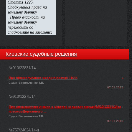
Киевские судебные решения
№910/22831/14
Про відшкодування шкоди в розмірі 11644
Судья:
Васильченко Т.В.
07.01.2015
№910/12275/14
Про виправлення описки в рішенні та наказіу справі№910/12275/14за
позовомДержавного ...
Судья:
Васильченко Т.В.
07.01.2015
№757/24024/14-ц