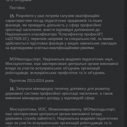
Постійно.
Розробити у разі потреби галузеві кваліфікаційні
15.
характеристики посад педагогічних працівників та інших
фахівців, які провадять діяльність у сфері професійної
орієнтації населення, внести відповідні доповнення до
Національного класифікатора "Класифікатор професій"(
va327609-10 ), переліків напрямів та спеціальностей, за якими
здійснюється підготовка фахівців у вищих навчальних закладах
за відповідними освітньо-кваліфікаційними рівнями.
МОНмолодьспорт, Національна академія педагогічних наук,
Мінсоцполітики, інші заінтересовані центральні органи виконавчої
влади за участю всеукраїнських об’єднань організацій
роботодавців, всеукраїнських профспілок та їх об’єднань.
Протягом 2013-2014 років.
Залучати міжнародну технічну допомогу для розвитку
16.
державної системи професійної орієнтації населення, а також
вивчення міжнародного досвіду у відповідній сфері.
Мінсоцполітики, МЗС, Мінекономрозвитку, МОНмолодьспорт,
інші заінтересовані центральні органи виконавчої влади,
державна служба зайнятості, Національна академія педагогічних
наук за участю всеукраїнських організацій роботодавців та їх