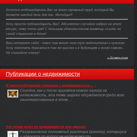
Хочется отблагодарить Вас за этот огромный труд, который Вы
делаете каждый день для нас. Молодцы!!!
Хочу просто поблагодарить Вас!. Абсолютно случайно набрел на этот
ресурс, чему очень рад! С большим удовольствием размещу ссылку на
своей страничке в блоге!
Ваш интернет сайт - класс так много чего тут любопытного и нужного.
Хочу пожелать держаться так же высоко и в будующем и всего самого...
Не снижайте планку!
→ Оставить отзыв
Публикации о недвижимости
О налогообложении операции с недвижимостью ...
Сегодня, как и после принятия нового налога на
недвижимость, эта тема широко обсуждается среди всех
заинтересованных в этом ...
Что лучше агент по недвижимости или адвокат
Разграничение полномочий риелтора (агента), нотариуса
и адвоката по вопросам недвижимости.