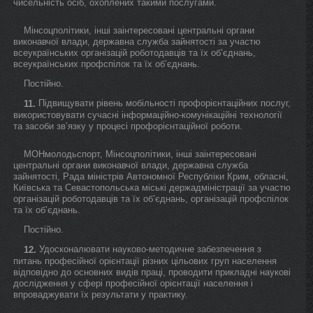
чисельність осіб, охоплених такими послугами.
Мінсоцполітики, інші заінтересовані центральні органи
виконавчої влади, державна служба зайнятості за участю
всеукраїнських організацій роботодавців та їх об’єднань,
всеукраїнських профспілок та їх об’єднань.
Постійно.
Підвищувати рівень мобільності профорієнтаційних послуг,
11.
використовувати сучасні інформаційно-комунікаційні технології
та засоби зв’язку у процесі профорієнтаційної роботи.
МОНмолодьспорт, Мінсоцполітики, інші заінтересовані
центральні органи виконавчої влади, державна служба
зайнятості, Рада міністрів Автономної Республіки Крим, обласні,
Київська та Севастопольська міські держадміністрації за участю
організацій роботодавців та їх об’єднань, організацій профспілок
та їх об’єднань.
Постійно.
Удосконалювати науково-методичне забезпечення з
12.
питань професійної орієнтації різних цільових груп населення
відповідно до основних видів праці, проводити прикладні наукові
дослідження у сфері професійної орієнтації населення і
впроваджувати їх результати у практику.