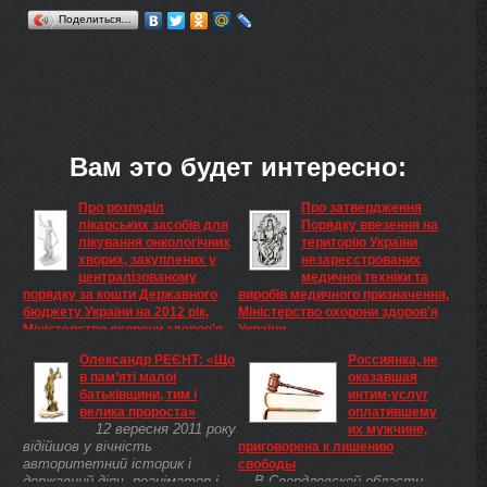
Поделиться…
Вам это будет интересно:
Про розподіл
Про затвердження
лікарських засобів для
Порядку ввезення на
лікування онкологічних
територію України
хворих, закуплених у
незареєстрованих
централізованому
медичної техніки та
порядку за кошти Державного
виробів медичного призначення,
бюджету України на 2012 рік,
Міністерство охорони здоров'я
Міністерство охорони здоров'я
України
Зареєстровано в
України
Олександр РЕЄНТ: «Що
Россиянка, не
Про розподіл лікарських
Міністерстві юстиції України
в пам’яті малої
оказавшая
засобів для лікування
20 грудня 2012 р. за №
батьківщини, тим і
интим-услуг
онкологічних хворих,
2124/22436 Про затвердження
велика пророста»
оплатившему
закуплених у централізованому
Порядку ввезення на
12 вересня 2011 року
их мужчине,
порядку за кошти Державного
територію України
відійшов у вічність
приговорена к лишению
бюджету України на 2012 рік
незареєстрованих медичної
авторитетний історик і
свободы
техніки та виробів медичного
державний діяч, реаніматор і
В Свердловской области
призначення