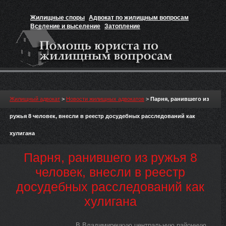
Жилищные споры
Адвокат по жилищным вопросам
Вселение и выселение
Затопление
Признание прав на жильё
Вакансии юриста
Жилищный адвокат
>
Новости жилищных адвокатов
>
Парня, ранившего из
ружья 8 человек, внесли в реестр досудебных расследований как
хулигана
Парня, ранившего из ружья 8
человек, внесли в реестр
досудебных расследований как
хулигана
В Владимирецкую центральную районную