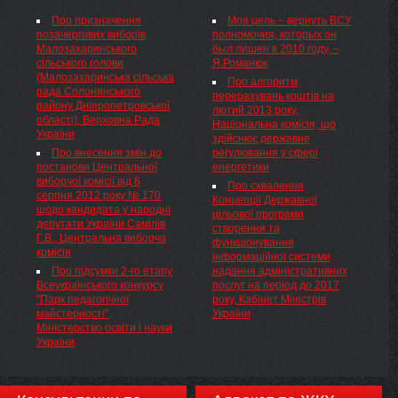
беззмінний керівник спілки
(РФ) вынесен приговор
Про призначення
Моя цель – вернуть ВСУ
дослідників рідного краю,
местной жительнице,
позачергових виборів
полномочия, которых он
академік, Герой України Петро
скрывшейся от мужчины после
Малозахаринського
был лишен в 2010 году, –
Тимофійович Тронько. ...
получения платы за интимные
сільського голови
Я.Романюк
услуги, сообщила пресс-служба
(Малозахаринська сільська
прокуратуры региона.
Про алгоритм
рада Солонянського
перерахувань коштів на
району Дніпропетровської
лютий 2013 року,
області), Верховна Рада
Національна комісія, що
України
здійснює державне
Про внесення змін до
регулювання у сфері
постанови Центральної
енергетики
виборчої комісії від 6
Про схвалення
серпня 2012 року № 170
Концепції Державної
щодо кандидата у народні
цільової програми
депутати України Самілів
створення та
Г.В., Центральна виборча
функціонування
комісія
інформаційної системи
Про підсумки 2-го етапу
надання адміністративних
Всеукраїнського конкурсу
послуг на період до 2017
"Парк педагогічної
року, Кабінет Міністрів
майстерності",
України
Міністерство освіти і науки
України