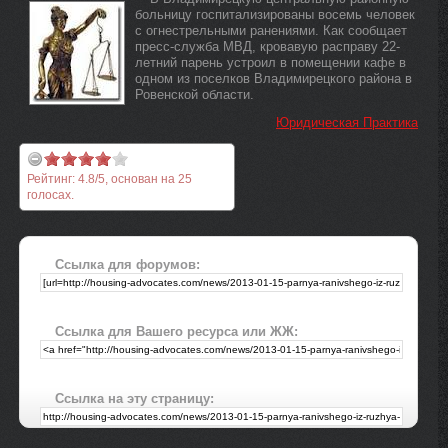
больницу госпитализированы восемь человек
с огнестрельными ранениями. Как сообщает
пресс-служба МВД, кровавую расправу 22-
летний парень устроил в помещении кафе в
одном из поселков Владимирецкого района в
Ровенской области.
Юридическая Практика
Рейтинг:
4.8
/
5
, основан на
25
голосах.
Ссылка для форумов:
Ссылка для Вашего ресурса или ЖЖ:
Ссылка на эту страницу: