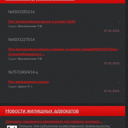
№910/22831/14
Про відшкодування шкоди в розмірі 11644
Судья:
Васильченко Т.В.
07.01.2015
№910/12275/14
Про виправлення описки в рішенні та наказіу справі№910/12275/14за
позовомДержавного ...
Судья:
Васильченко Т.В.
07.01.2015
№757/24024/14-ц
Про виправлення описки
Судья:
Цокол Л. І.
07.01.2015
Новости жилищных адвокатов
Упрощено таможенное оформление для товаров, которые ...
Отныне для субъектов хозяйственной деятельности,