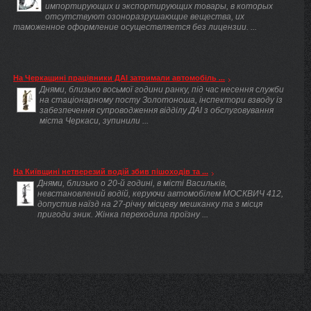
импортирующих и экспортирующих товары, в которых
отсутствуют озоноразрушающие вещества, их
таможенное оформление осуществляется без лицензии. ...
На Черкащині працівники ДАІ затримали автомобіль ...
Днями, близько восьмої години ранку, під час несення служби
на стаціонарному посту Золотоноша, інспектори взводу із
забезпечення супроводження відділу ДАІ з обслуговування
міста Черкаси, зупинили ...
На Київщині нетверезий водій збив пішоходів та ...
Днями, близько о 20-й годині, в місті Васильків,
невстановлений водій, керуючи автомобілем МОСКВИЧ 412,
допустив наїзд на 27-річну місцеву мешканку та з місця
пригоди зник. Жінка переходила проїзну ...