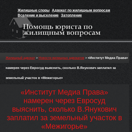
Жилищные споры
Адвокат по жилищным вопросам
Вселение и выселение
Затопление
Признание прав на жильё
Вакансии юриста
Жилищный адвокат
>
Новости жилищных адвокатов
>
«Институт Медиа Права»
намерен через Евросуд выяснить, сколько В.Янукович заплатил за
земельный участок в «Межигорье»
«Институт Медиа Права»
намерен через Евросуд
выяснить, сколько В.Янукович
заплатил за земельный участок в
«Межигорье»