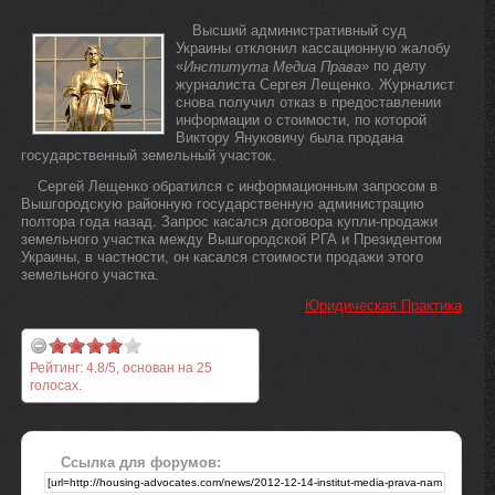
Высший административный суд
Украины отклонил кассационную жалобу
«
» по делу
Института Медиа Права
журналиста Сергея Лещенко. Журналист
снова получил отказ в предоставлении
информации о стоимости, по которой
Виктору Януковичу была продана
государственный земельный участок.
Сергей Лещенко обратился с информационным запросом в
Вышгородскую районную государственную администрацию
полтора года назад. Запрос касался договора купли-продажи
земельного участка между Вышгородской РГА и Президентом
Украины, в частности, он касался стоимости продажи этого
земельного участка.
Юридическая Практика
Рейтинг:
4.8
/
5
, основан на
25
голосах.
Ссылка для форумов: