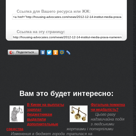
Ссылка для Вашего ресурса или ЖЖ:
Ссылка на эту страницу:
Поделиться…
Вам это будет интересно:
В Киеве на выплаты
Фатальна помилка
зарплат
чи недбалість?
Цього разу
бюджетникам
надзвичайна подія
выделили
з людськими
дополнительные
жертвами і потерпілими
средства
Изменения в бюджет города
трапилася на