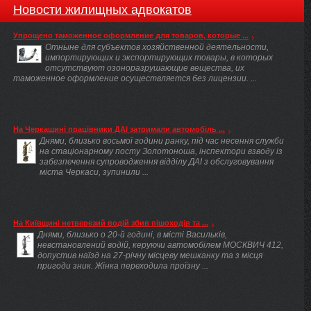
Новости жилищных адвокатов
Упрощено таможенное оформление для товаров, которые ...
Отныне для субъектов хозяйственной деятельности,
импортирующих и экспортирующих товары, в которых
отсутствуют озоноразрушающие вещества, их
таможенное оформление осуществляется без лицензии. ...
На Черкащині працівники ДАІ затримали автомобіль ...
Днями, близько восьмої години ранку, під час несення служби
на стаціонарному посту Золотоноша, інспектори взводу із
забезпечення супроводження відділу ДАІ з обслуговування
міста Черкаси, зупинили ...
На Київщині нетверезий водій збив пішоходів та ...
Днями, близько о 20-й годині, в місті Васильків,
невстановлений водій, керуючи автомобілем МОСКВИЧ 412,
допустив наїзд на 27-річну місцеву мешканку та з місця
пригоди зник. Жінка переходила проїзну ...