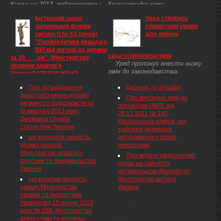
Киева на 2013, подготовлены
Красноградському
Киевской городской
асфальтовому заводі, який
Інструкція щодо
Уряд створить
государственной
входить в структуру ГПУ
заповнення форми
сприятливі умови
администрацией , позволят
Шебелинкагазвидобування ДК
звітності № 63 (річна)
для роботи
своевременно выплатить
Укргазвидобування НАК ...
"Профілактика передачі
зарплату работникам
ВІЛ від матері до дитини
бюджетных учреждений и
сільгоспкооперативів
за 20___ рік", Міністерство
коммунальных ...
Уряд пропонує внести низку
охорони здоров'я
змін до законодавства,
УкраїниЗАТВЕРДЖЕНО
створивши більш сприятливі
ЗАТВЕРДЖЕНО Наказ
умови для роботи
Про затвердження
Доїхали до штрафу
Міністерства охорони здоров'я
сільськогосподарських
анкет обстежень ділової
України 03.08.2012 № 612 (
Про внесення змін до
обслуговуючих кооперативів.
активності підприємств за
z1483-12 ) Подають Терміни
постанови НКРЕ від
Відповідний проект Закону
IV квартал 2013 року,
подання Форма № 63 (річна)
28.12.2011 № 140,
України Про внесення ...
Державна служба
ЗАТВЕРДЖЕНО Наказ МОЗ
Національна комісія, що
статистики України
України 03.08.2012 № 612
здійснює державне
що втратили чинність,
регулювання у сфері
деяких наказів,
енергетики
Міністерство аграрної
Про видачу свідоцтв про
політики та продовольства
право на зайняття
України
нотаріальною діяльністю,
що втратив чинність,
Міністерство юстиції
наказу Міністерства
України
палива та енергетики
України від 15 липня 2010
року № 288, Міністерство
енергетики та вугільної