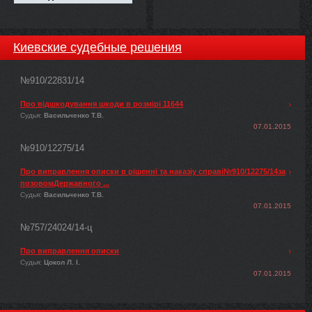
Киевские судебные решения
№910/22831/14
Про відшкодування шкоди в розмірі 11644
Судья:
Васильченко Т.В.
07.01.2015
№910/12275/14
Про виправлення описки в рішенні та наказіу справі№910/12275/14за
позовомДержавного ...
Судья:
Васильченко Т.В.
07.01.2015
№757/24024/14-ц
Про виправлення описки
Судья:
Цокол Л. І.
07.01.2015