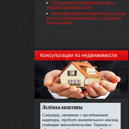
ГПУ заверяет в необходимости своего
участия в люстрации судей
Про відмову в реєстрації кандидата у народні
депутати України Даниленка С.І., Центральна
виборча комісія
Консультации по недвижимости