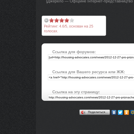
{Джерело — Офіційне Інтернет-представництво 
Рейтинг:
4.6
/
5
, основан на
25
голосах.
Ссылка для форумов:
Ссылка для Вашего ресурса или ЖЖ:
Ссылка на эту страницу:
Поделиться…