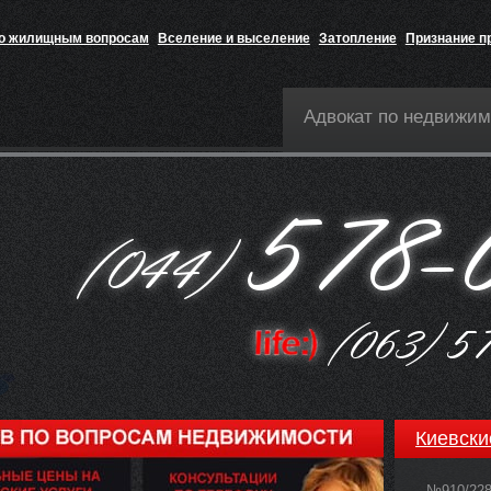
по жилищным вопросам
Вселение и выселение
Затопление
Признание п
Адвокат по недвижим
Киевски
№910/22