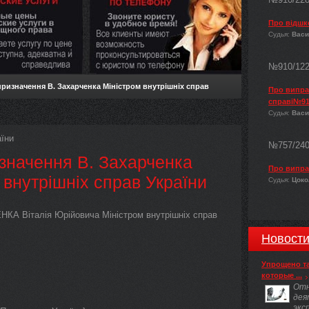
Про відшк
Судья:
Васи
№910/12
ризначення В. Захарченка Міністром внутрішніх справ
Про виправ
справі№91
Судья:
Васи
їни
№757/24
значення В. Захарченка
Про випра
 внутрішніх справ України
Судья:
Цокол
КА Віталія Юрійовича Міністром внутрішніх справ
Новост
Упрощено т
которые ...
Отн
дея
экс