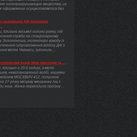
ют озоноразрушающие вещества, их
е оформление осуществляется без
.
і працівники ДАІ затримали
..
, близько восьмої години ранку, під
несення служби на стаціонарному
у Золотоноша, інспектори взводу із
печення супроводження відділу ДАІ з
ння міста Черкаси, зупинили ...
нетверезий водій збив пішоходів та ...
, близько о 20-й годині, в місті
ьків, невстановлений водій, керуючи
мобілем МОСКВИЧ 412, допустив
 на 27-річну місцеву мешканку та з
ди зник. Жінка переходила проїзну ...