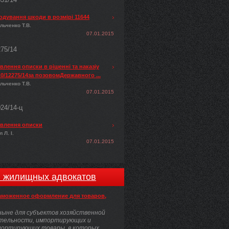
одування шкоди в розмірі 11644
льченко Т.В.
07.01.2015
275/14
лення описки в рішенні та наказіу
0/12275/14за позовомДержавного ...
льченко Т.В.
07.01.2015
024/14-ц
влення описки
 Л. І.
07.01.2015
и жилищных адвокатов
аможенное оформление для товаров,
ыне для субъектов хозяйственной
тельности, импортирующих и
портирующих товары, в которых