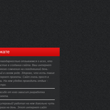
кате
благодарностью отзываемся о всех, кто
астие в создании сайта. Ваш интернет
сякого сомнения на сегодняшний день -
й в своем роде. Здорово, что есть такие
тернет проекты. Сайт очень прост в
и. На нем удобно проводить отдых -
стро.
асибо от кого зависит разработка
оекта.
уперовый! работал на нем довольно чуть
и раза на день. Этот интернет сайт