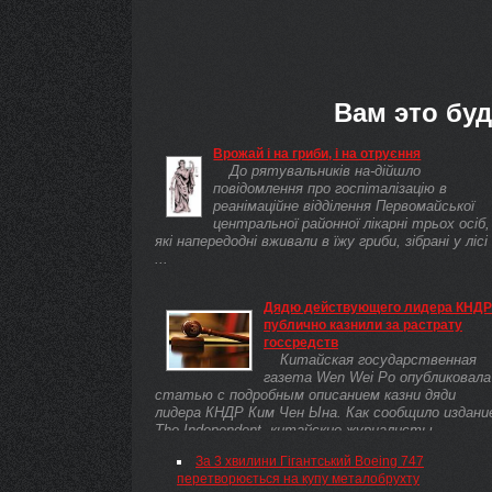
Вам это буд
Врожай і на гриби, і на отруєння
До рятувальників на-дійшло
повідомлення про госпіталізацію в
реанімаційне відділення Первомайської
центральної районної лікарні трьох осіб,
які напередодні вживали в їжу гриби, зібрані у лісі
...
Дядю действующего лидера КНД
публично казнили за растрату
госсредств
Китайская государственная
газета Wen Wei Po опубликовала
статью с подробным описанием казни дяди
лидера КНДР Ким Чен Ына. Как сообщило издани
The Independent, китайские журналисты
утверждают, ...
За 3 хвилини Гігантський Boeing 747
перетворюється на купу металобрухту