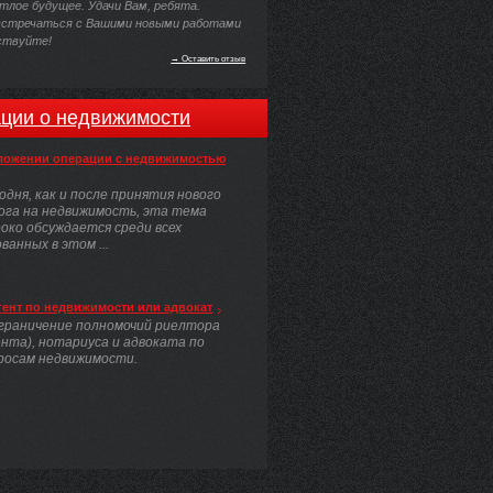
тлое будущее. Удачи Вам, ребята.
встречаться с Вашими новыми работами
ствуйте!
→ Оставить отзыв
ции о недвижимости
ложении операции с недвижимостью
одня, как и после принятия нового
ога на недвижимость, эта тема
око обсуждается среди всех
анных в этом ...
гент по недвижимости или адвокат
граничение полномочий риелтора
ента), нотариуса и адвоката по
росам недвижимости.