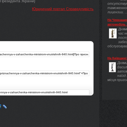
Президента України}
отсутству
таможенно
Юридичний портал Справедливість
лицензии. ..
На Черкащин
автомобіль .
Днями
час 
пост
забез
обслуговува
На Київщині 
Днями
Васил
авто
наїзд
місця приго