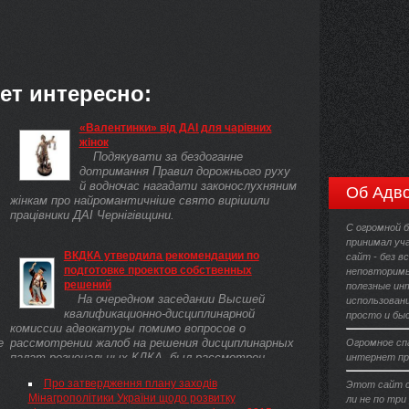
ет интересно:
«Валентинки» від ДАІ для чарівних
жінок
Подякувати за бездоганне
дотримання Правил дорожнього руху
й водночас нагадати законослухняним
Об Адво
жінкам про найромантичніше свято вирішили
працівники ДАІ Чернігівщини.
С огромной 
принимал уч
Р
ВКДКА утвердила рекомендации по
сайт - без в
подготовке проектов собственных
неповторимы
решений
полезные ин
На очередном заседании Высшей
использовани
квалификационно-дисциплинарной
просто и бы
комиссии адвокатуры помимо вопросов о
е
рассмотрении жалоб на решения дисциплинарных
Огромное сп
палат региональных КДКА, был рассмотрен
интернет пр
важный ...
Про затвердження плану заходів
Этот сайт с
Мінагрополітики України щодо розвитку
ли не по тр