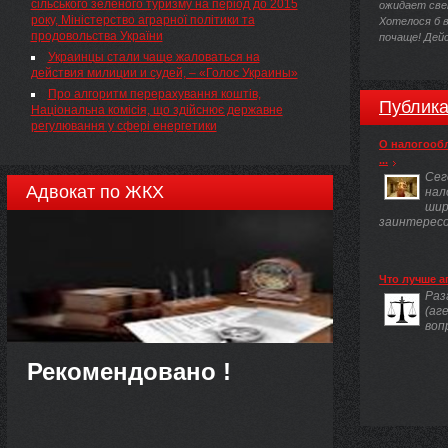
сільського зеленого туризму на період до 2015
ожидает све
року, Міністерство аграрної політики та
Хотелося б 
продовольства України
почаще! Дей
Украинцы стали чаще жаловаться на
действия милиции и судей, – «Голос Украины»
Про алгоритм перерахування коштів,
Публика
Національна комісія, що здійснює державне
регулювання у сфері енергетики
О налогооб
...
Сег
Адвокат по ЖКХ
нал
шир
заинтересов
Что лучше а
Раз
(аг
воп
Рекомендовано !