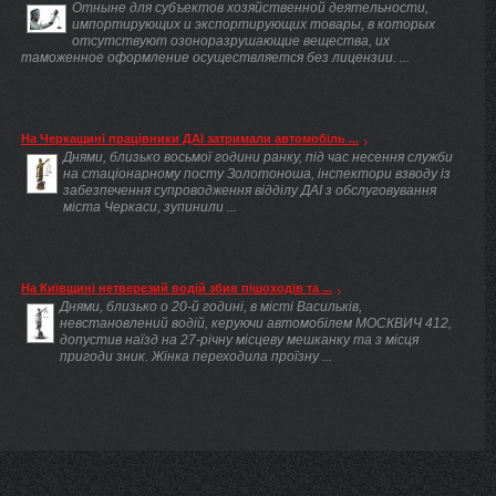
Отныне для субъектов хозяйственной деятельности,
импортирующих и экспортирующих товары, в которых
отсутствуют озоноразрушающие вещества, их
таможенное оформление осуществляется без лицензии. ...
На Черкащині працівники ДАІ затримали автомобіль ...
Днями, близько восьмої години ранку, під час несення служби
на стаціонарному посту Золотоноша, інспектори взводу із
забезпечення супроводження відділу ДАІ з обслуговування
міста Черкаси, зупинили ...
На Київщині нетверезий водій збив пішоходів та ...
Днями, близько о 20-й годині, в місті Васильків,
невстановлений водій, керуючи автомобілем МОСКВИЧ 412,
допустив наїзд на 27-річну місцеву мешканку та з місця
пригоди зник. Жінка переходила проїзну ...