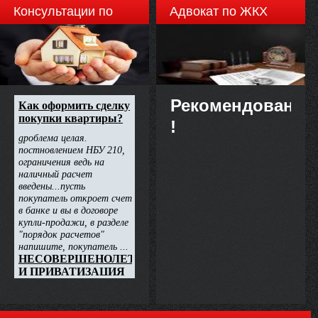
електричної енергії у складі
Консультации по
Адвокат по ЖКХ
собівартості перевищує 30
відсотків, за оптовою
недвижимости
ринковою ціною без урахування
обсягу дотації для компенсації
втрат, пов’язаних з
постачанням електричної
енергії за регульованим
тарифом.
Рекомендовано
!