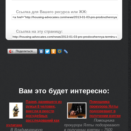
Ссылка для Вашего ресурса или ЖЖ:
Ссылка на эту страницу:
Поделиться…
Вам это будет интересно:
Парня, ранившего из
Помощника
ружья 8 человек,
прокурора Ялты
внесли в реестр
подозревают в
досудебных
получении взятки
Помощника
расследований как
прокурора Ялты подозревают
хулигана
В Владимирецкую
в получении взятки – 7500