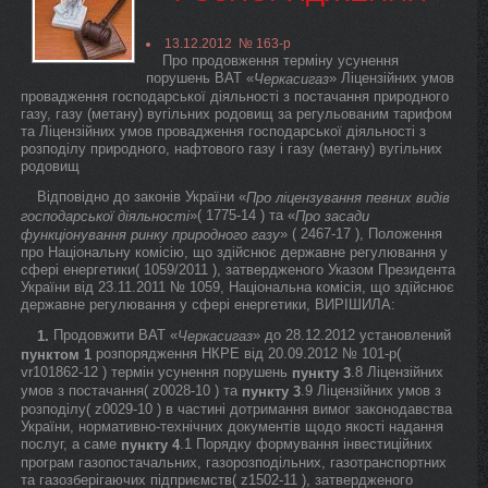
13.12.2012 № 163-р
Про продовження терміну усунення
порушень ВАТ «
» Ліцензійних умов
Черкасигаз
провадження господарської діяльності з постачання природного
газу, газу (метану) вугільних родовищ за регульованим тарифом
та Ліцензійних умов провадження господарської діяльності з
розподілу природного, нафтового газу і газу (метану) вугільних
родовищ
Відповідно до законів України «
Про ліцензування певних видів
»( 1775-14 ) та «
господарської діяльності
Про засади
» ( 2467-17 ), Положення
функціонування ринку природного газу
про Національну комісію, що здійснює державне регулювання у
сфері енергетики( 1059/2011 ), затвердженого Указом Президента
України від 23.11.2011 № 1059, Національна комісія, що здійснює
державне регулювання у сфері енергетики, ВИРІШИЛА:
Продовжити ВАТ «
» до 28.12.2012 установлений
1.
Черкасигаз
розпорядження НКРЕ від 20.09.2012 № 101-р(
пунктом 1
vr101862-12 ) термін усунення порушень
.8 Ліцензійних
пункту 3
умов з постачання( z0028-10 ) та
.9 Ліцензійних умов з
пункту 3
розподілу( z0029-10 ) в частині дотримання вимог законодавства
України, нормативно-технічних документів щодо якості надання
послуг, а саме
.1 Порядку формування інвестиційних
пункту 4
програм газопостачальних, газорозподільних, газотранспортних
та газозберігаючих підприємств( z1502-11 ), затвердженого