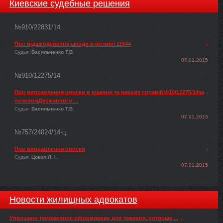
Киевские судебные решения
№910/22831/14
Про відшкодування шкоди в розмірі 11644
Судья:
Васильченко Т.В.
07.01.2015
№910/12275/14
Про виправлення описки в рішенні та наказіу справі№910/12275/14за
позовомДержавного ...
Судья:
Васильченко Т.В.
07.01.2015
№757/24024/14-ц
Про виправлення описки
Судья:
Цокол Л. І.
07.01.2015
Новости жилищных адвокатов
Упрощено таможенное оформление для товаров, которые ...