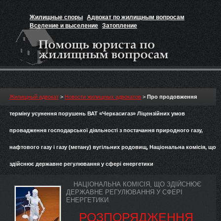
Жилищные споры
Адвокат по жилищным вопросам
Вселение и выселение
Затопление
Признание прав на жильё
Вакансии юриста
Жилищный адвокат
>
Новости жилищных адвокатов
>
Про продовження
терміну усунення порушень ВАТ «Черкасигаз» Ліцензійних умов
провадження господарської діяльності з постачання природного газу,
нафтового газу і газу (метану) вугільних родовищ, Національна комісія, що
здійснює державне регулювання у сфері енергетики
НАЦІОНАЛЬНА КОМІСІЯ, ЩО ЗДІЙСНЮЄ
ДЕРЖАВНЕ РЕГУЛЮВАННЯ У СФЕРІ
ЕНЕРГЕТИКИ
РОЗПОРЯДЖЕННЯ