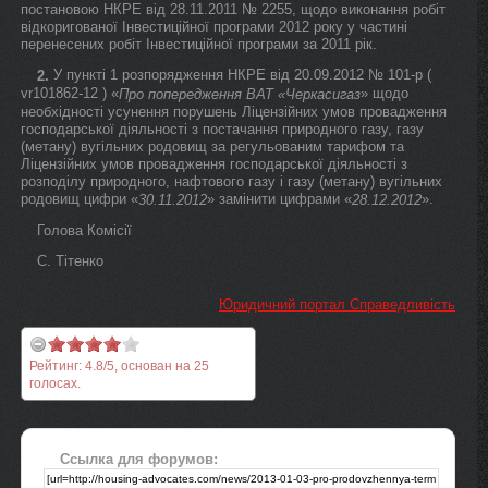
постановою НКРЕ від 28.11.2011 № 2255, щодо виконання робіт
відкоригованої Інвестиційної програми 2012 року у частині
перенесених робіт Інвестиційної програми за 2011 рік.
У пункті 1 розпорядження НКРЕ від 20.09.2012 № 101-р (
2.
vr101862-12 ) «
» щодо
Про попередження ВАТ «Черкасигаз
необхідності усунення порушень Ліцензійних умов провадження
господарської діяльності з постачання природного газу, газу
(метану) вугільних родовищ за регульованим тарифом та
Ліцензійних умов провадження господарської діяльності з
розподілу природного, нафтового газу і газу (метану) вугільних
родовищ цифри «
» замінити цифрами «
».
30.11.2012
28.12.2012
Голова Комісії
С. Тітенко
Юридичний портал Справедливість
Рейтинг:
4.8
/
5
, основан на
25
голосах.
Ссылка для форумов: