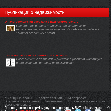
Публикации о недвижимости
О налогообложении операции с недвижимостью ...
Сегодня, как и после принятия нового налога на
недвижимость, эта тема широко обсуждается среди всех
заинтересованных в этом ...
Что лучше агент по недвижимости или адвокат
Разграничение полномочий риелтора (агента), нотариуса
и адвоката по вопросам недвижимости.
Жилищные споры
Адвокат по жилищным вопросам
Вселение и выселение
Затопление
Признание прав на жильё
Вакансии юриста
Про продовження терміну усунення порушень ВАТ «Черкасигаз» ... ©
2026
Жилищный адвокат