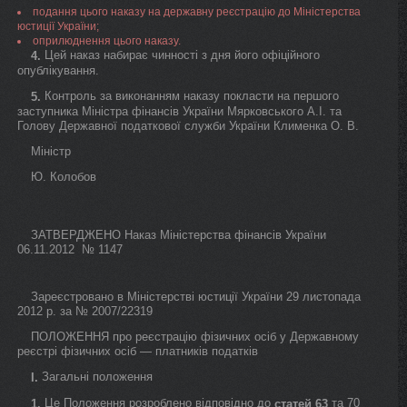
подання цього наказу на державну реєстрацію до Міністерства
юстиції України;
оприлюднення цього наказу.
Цей наказ набирає чинності з дня його офіційного
4.
опублікування.
Контроль за виконанням наказу покласти на першого
5.
заступника Міністра фінансів України Мярковського А.І. та
Голову Державної податкової служби України Клименка О. В.
Міністр
Ю. Колобов
ЗАТВЕРДЖЕНО Наказ Міністерства фінансів України
06.11.2012 № 1147
Зареєстровано в Міністерстві юстиції України 29 листопада
2012 р. за № 2007/22319
ПОЛОЖЕННЯ про реєстрацію фізичних осіб у Державному
реєстрі фізичних осіб — платників податків
Загальні положення
I.
Це Положення розроблено відповідно до
та 70
1.
статей 63