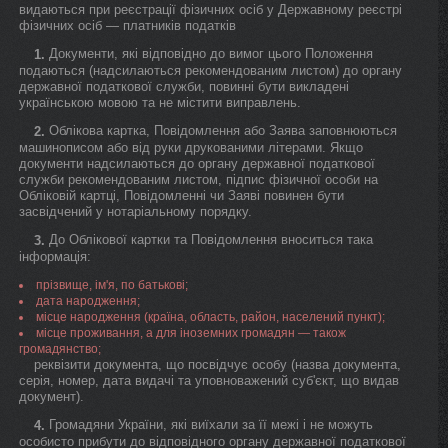
видаються при реєстрації фізичних осіб у Державному реєстрі
фізичних осіб — платників податків
Документи, які відповідно до вимог цього Положення
1.
подаються (надсилаються рекомендованим листом) до органу
державної податкової служби, повинні бути викладені
українською мовою та не містити виправлень.
Облікова картка, Повідомлення або Заява заповнюються
2.
машинописом або від руки друкованими літерами. Якщо
документи надсилаються до органу державної податкової
служби рекомендованим листом, підпис фізичної особи на
Обліковій картці, Повідомленні чи Заяві повинен бути
засвідчений у нотаріальному порядку.
До Облікової картки та Повідомлення вноситься така
3.
інформація:
прізвище, ім'я, по батькові;
дата народження;
місце народження (країна, область, район, населений пункт);
місце проживання, а для іноземних громадян — також
громадянство;
реквізити документа, що посвідчує особу (назва документа,
серія, номер, дата видачі та уповноважений суб'єкт, що видав
документ).
Громадяни України, які виїхали за її межі і не можуть
4.
особисто прибути до відповідного органу державної податкової