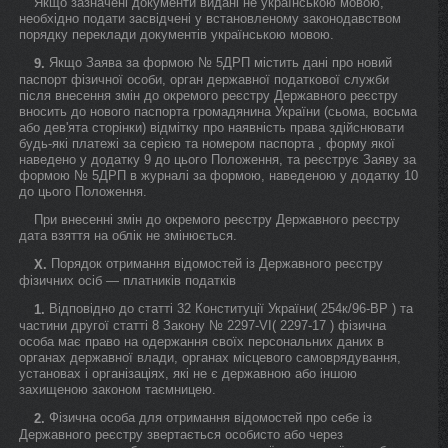
Якщо зазначені документи видані не українською мовою,
необхідно подати засвідчені у встановленому законодавством
порядку переклади документів українською мовою.
Якщо Заява за формою № 5ДРП містить дані про новий
9.
паспорт фізичної особи, орган державної податкової служби
після внесення змін до окремого реєстру Державного реєстру
вносить до нового паспорта громадянина України (сьома, восьма
або дев'ята сторінки) відмітку про наявність права здійснювати
будь-які платежі за серією та номером паспорта , форму якої
наведено у додатку 9 до цього Положення, та реєструє Заяву за
формою № 5ДРП в журналі за формою, наведеною у додатку 10
до цього Положення.
При внесенні змін до окремого реєстру Державного реєстру
дата взяття на облік не змінюється.
Порядок отримання відомостей із Державного реєстру
X.
фізичних осіб — платників податків
Відповідно до статті 32 Конституції України( 254к/96-ВР ) та
1.
частини другої статті 8 Закону № 2297-VI( 2297-17 ) фізична
особа має право на одержання своїх персональних даних в
органах державної влади, органах місцевого самоврядування,
установах і організаціях, які не є державною або іншою
захищеною законом таємницею.
Фізична особа для отримання відомостей про себе із
2.
Державного реєстру звертається особисто або через