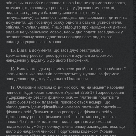
або фізична особа є неповнолітньою і ще не отримала паспорта,
документ, що засвідчує реєстрацію у Державному реєстрі,
видається одному з батьків (усиновителю, опікуну,
піклувальнику) за наявності свідоцтва про народження дитини та
документа, що посвідчує особу одного з батьків (усиновителя,
опікуна, піклувальника). Якщо свідоцтво про народження дитини
видане не українською мовою, необхідно подати засвідчений у
встановленому законодавством порядку переклад такого
свідоцтва українською мовою.
Видача документа, що засвідчує реєстрацію у
15.
Державному реєстрі, реєструється в журналі за формою,
наведеною у додатку 6 до цього Положення.
Видача довідки про зміну реєстраційного номера облікової
16.
картки платника податків реєструється у журналі за формою,
наведеною в додатку 7 до цього Положення.
Обліковим карткам фізичних осіб, які на момент набрання
17.
чинності Податковим кодексом України( 2755-17 ) зареєстровані
у Державному реєстрі фізичних осіб — платників податків та
інших обов'язкових платежів, присвоюються номери, що
відповідають ідентифікаційним номерам платників податків —
фізичних осіб. Документи про реєстрацію фізичних осіб у
Державному реєстрі фізичних осіб — платників податків та
інших обов'язкових платежів, видані органами державної
податкової служби у порядку, визначеному законодавством, що
діяло до набрання чинності Податковим кодексом України,