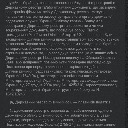
служби в Україні, у разі виникнення необхідності в реєстрації в
Державному реєстрі та/або отриманні документа, що засвідчує
реєстрацію фізичних осіб у Державному реєстрі, можуть
направити поштою на адресу центрального органу державної
податкової служби України Облікову картку / Заяву для
реєстрації у Державному реєстрі та ксерокопію з чітким
зображенням документа, що посвідчує особу. Підпис
громадянина України на Обліковій картці / Заяві повинен бути
засвідчений дипломатичним представництвом або консульською
установою України за місцеперебуванням громадянина України
за кордоном. Аналогічно оформляється довіреність на
отримання документа, що засвідчує реєстрацію фізичних осіб у
Державному реєстрі. Посвідчення підпису на Обліковій картці /
Заяві або довіреності повинно бути проведене відповідно до
Положення про порядок учинення нотаріальних дій в
дипломатичних представництвах та консульських установах
України( z1649-04 ), затвердженого спільним наказом
Міністерства юстиції України та Міністерства закордонних справ
України від 27 грудня 2004 року № 142/5/310, зареєстрованого у
Міністерстві юстиції України 27 грудня 2004 року за №
1649/10248.
Державний реєстр фізичних осіб — платників податків
IV.
Державний реєстр створений для забезпечення єдиного
1.
державного обліку фізичних осіб, які зобов'язані сплачувати
податки, збори у порядку та на умовах, що визначаються
Податковим кодексом України( 2755-17 ) та іншими нормативно-