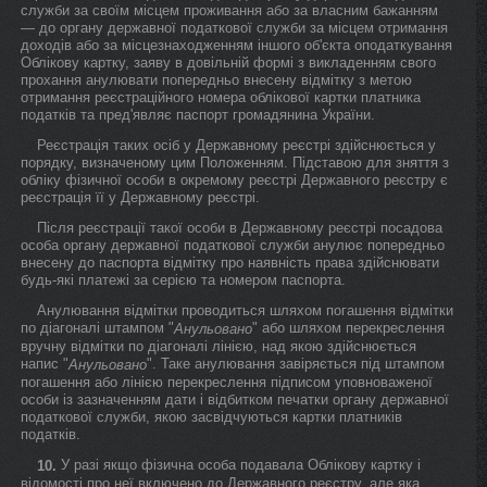
служби за своїм місцем проживання або за власним бажанням
— до органу державної податкової служби за місцем отримання
доходів або за місцезнаходженням іншого об'єкта оподаткування
Облікову картку, заяву в довільній формі з викладенням свого
прохання анулювати попередньо внесену відмітку з метою
отримання реєстраційного номера облікової картки платника
податків та пред'являє паспорт громадянина України.
Реєстрація таких осіб у Державному реєстрі здійснюється у
порядку, визначеному цим Положенням. Підставою для зняття з
обліку фізичної особи в окремому реєстрі Державного реєстру є
реєстрація її у Державному реєстрі.
Після реєстрації такої особи в Державному реєстрі посадова
особа органу державної податкової служби анулює попередньо
внесену до паспорта відмітку про наявність права здійснювати
будь-які платежі за серією та номером паспорта.
Анулювання відмітки проводиться шляхом погашення відмітки
по діагоналі штампом "
" або шляхом перекреслення
Анульовано
вручну відмітки по діагоналі лінією, над якою здійснюється
напис "
". Таке анулювання завіряється під штампом
Анульовано
погашення або лінією перекреслення підписом уповноваженої
особи із зазначенням дати і відбитком печатки органу державної
податкової служби, якою засвідчуються картки платників
податків.
У разі якщо фізична особа подавала Облікову картку і
10.
відомості про неї включено до Державного реєстру, але яка