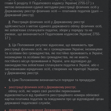
глави 6 розділу II Податкового кодексу України( 2755-17 ) з
метою визначення єдиної методики реєстрації фізичних осіб у
Державному реєстрі фізичних осіб — платників податків (далі —
Державний реєстр).
Реєстрація фізичних осіб у Державному реєстрі
2.
здійснюється з метою єдиного державного обліку фізичних осіб,
які зобов'язані сплачувати податки, збори у порядку та на
умовах, що визначаються Податковим кодексом України( 2755-
17 ).
Це Положення регулює відносини, що виникають при
3.
реєстрації фізичних осіб, які є громадянами України; іноземцями
та особами без громадянства, які постійно проживають в Україні;
іноземцями та особами без громадянства, які не мають
постійного місця проживання в Україні, але відповідно до
законодавства зобов'язані сплачувати податки в Україні, або є
засновниками юридичних осіб, створених на території України, —
у Державному реєстрі.
Цим Положенням визначаються порядки та процедури:
4.
реєстрації фізичних осіб у Державному реєстрі;
обліку осіб, які через свої релігійні переконання
відмовляються від прийняття реєстраційного номера облікової
картки платника податків та повідомили про це відповідний орган
державної податкової служби;
формування та ведення Державного реєстру;