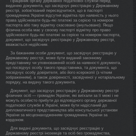
Працівник органу державної податкової служби перед
видачею документа, що засвідчує реєстрацію у Державному
реєстрі, зобов'язаний пересвідчитися, що в паспорті
громадянина України відсутня відмітка про наявність у нього
права здійснювати будь-які платежі за серією та номером
паспорта або таку відмітку скасовано (анульовано). Якщо
фізична особа має у своєму паспорті відмітку про право
здійснювати будь-які платежі за серією та номером паспорта,
документ, що засвідчує реєстрацію у Державному реєстрі,
вважається недійсним.
За бажанням особи документ, що засвідчує реєстрацію у
Державному реєстрі, може бути виданий законному
представнику чи уповноваженій особі за наявності документа,
що посвідчує особу такого представника, та документа, що
посвідчує особу довірителя, або його ксерокопії (з чітким
зображенням), а також довіреності, засвідченої у нотаріальному
порядку, на видачу такого документа.
Документ, що засвідчує реєстрацію у Державному реєстрі
фізичних осіб — громадян України, які виїхали за її межі і не
можуть особисто прибути до відповідного органу державної
податкової служби в Україні, може бути надісланий до
дипломатичного представництва або консульської установи
України за місцезнаходженням громадянина України за
кордоном.
Для видачі документа, що засвідчує реєстрацію у
Державному реєстрі іноземців та осіб без громадянства,