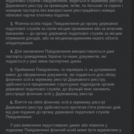
податкової служби Повідомлення, ведеться в окремому реєстрі
Державного реєстру за прізвищем, ім'ям, по батькові та серією і
номером паспорта без використання реєстраційного номера
облікової картки платника податків.
Фізична особа подає Повідомлення до органу державної
3.
податкової служби за своїм місцем проживання або за власним
бажанням — до органу державної податкової служби за місцем
отримання доходів, або за місцезнаходженням іншого об'єкта
оподаткування.
Для заповнення Повідомлення використовуються дані
4.
паспорта громадянина України та інших документів, які
подаються у разі зміни паспортних даних.
Приймання Повідомлень та перевірка їх на дотримання
5.
вимог до оформлення документів, які подаються для обліку
фізичних осіб в окремому реєстрі Державного реєстру,
здійснюється працівниками структурних підрозділів органів
державної податкової служби, до функцій яких належить
реєстрація фізичних осіб у Державному реєстрі.
Взяття на облік фізичних осіб в окремому реєстрі
6.
Державного реєстру здійснюється протягом п'яти робочих днів
від дня подання до органу державної податкової служби
Повідомлення.
У разі виявлення недостовірних даних або помилок у
поданому Повідомленні фізичній особі може бути відмовлено у