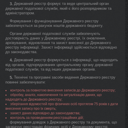
Державний реєстр формує та веде центральний орган
3.
державної податкової служби, який є його розпорядником та
адміністратором.
Формування і функціонування Державного реєстру
забезпечується за рахунок коштів державного бюджету.
Органи державної податкової служби забезпечують
достовірність даних у Державному реєстрі, їх оновлення,
архівування, відновлення та захист внесеної до Державного
реєстру інформації. Захист інформації здійснюється відповідно
до законодавства.
Державний реєстр формується з інформації, що надходить
4.
від органів, підпорядкованих центральному органу державної
податкової служби, та від інших державних органів.
Технічні та програмні засоби ведення Державного реєстру
5.
повинні забезпечувати:
контроль за повнотою внесення записів до Державного реєстру;
обробку, аналіз, накопичення та актуалізацію даних, що
надходять до Державного реєстру;
зберігання відомостей про фізичних осіб протягом 75 років з дати
внесення запису про їх смерть;
захист даних відповідно до законодавства;
контроль за проведенням реєстраційних дій;
формування довідок з Державного реєстру та документа, що
засвідчує реєстрацію фізичних осіб у Державному реєстрі.