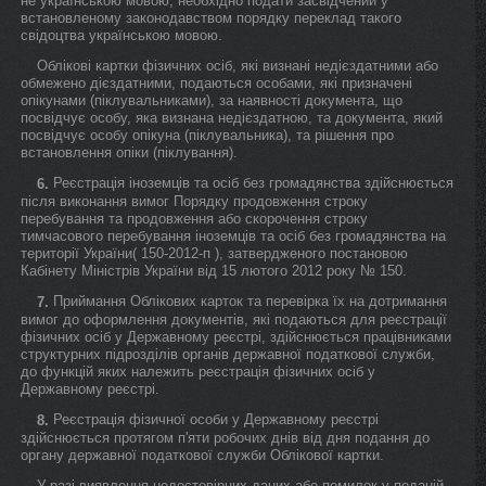
не українською мовою, необхідно подати засвідчений у
встановленому законодавством порядку переклад такого
свідоцтва українською мовою.
Облікові картки фізичних осіб, які визнані недієздатними або
обмежено дієздатними, подаються особами, які призначені
опікунами (піклувальниками), за наявності документа, що
посвідчує особу, яка визнана недієздатною, та документа, який
посвідчує особу опікуна (піклувальника), та рішення про
встановлення опіки (піклування).
Реєстрація іноземців та осіб без громадянства здійснюється
6.
після виконання вимог Порядку продовження строку
перебування та продовження або скорочення строку
тимчасового перебування іноземців та осіб без громадянства на
території України( 150-2012-п ), затвердженого постановою
Кабінету Міністрів України від 15 лютого 2012 року № 150.
Приймання Облікових карток та перевірка їх на дотримання
7.
вимог до оформлення документів, які подаються для реєстрації
фізичних осіб у Державному реєстрі, здійснюється працівниками
структурних підрозділів органів державної податкової служби,
до функцій яких належить реєстрація фізичних осіб у
Державному реєстрі.
Реєстрація фізичної особи у Державному реєстрі
8.
здійснюється протягом п'яти робочих днів від дня подання до
органу державної податкової служби Облікової картки.
У разі виявлення недостовірних даних або помилок у поданій