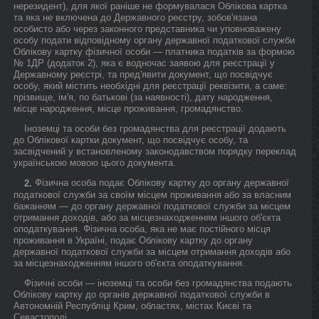
нерезидент), для якої раніше не формувалася Облікова картка
та яка не включена до Державного реєстру, зобов'язана
особисто або через законного представника чи уповноважену
особу подати відповідному органу державної податкової служби
Облікову картку фізичної особи — платника податків за формою
№ 1ДР (додаток 2), яка є водночас заявою для реєстрації у
Державному реєстрі, та пред'явити документ, що посвідчує
особу, який містить необхідні для реєстрації реквізити, а саме:
прізвище, ім'я, по батькові (за наявності), дату народження,
місце народження, місце проживання, громадянство.
Іноземці та особи без громадянства для реєстрації додають
до Облікової картки документ, що посвідчує особу, та
засвідчений у встановленому законодавством порядку переклад
українською мовою цього документа.
Фізична особа подає Облікову картку до органу державної
2.
податкової служби за своїм місцем проживання або за власним
бажанням — до органу державної податкової служби за місцем
отримання доходів, або за місцезнаходженням іншого об'єкта
оподаткування. Фізична особа, яка не має постійного місця
проживання в Україні, подає Облікову картку до органу
державної податкової служби за місцем отримання доходів або
за місцезнаходженням іншого об'єкта оподаткування.
Фізичні особи — іноземці та особи без громадянства подають
Облікову картку до органів державної податкової служби в
Автономній Республіці Крим, областях, містах Києві та
Севастополі.