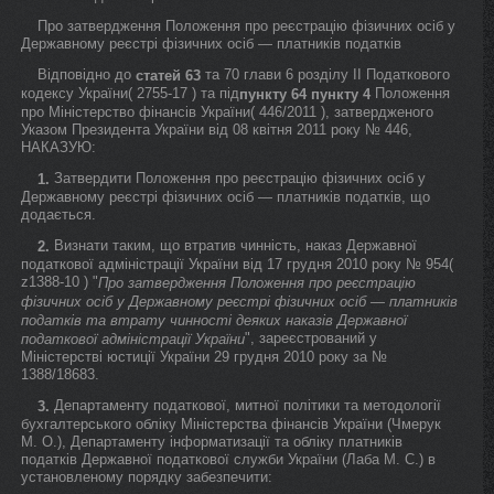
Про затвердження Положення про реєстрацію фізичних осіб у
Державному реєстрі фізичних осіб — платників податків
Відповідно до
та 70 глави 6 розділу II Податкового
статей 63
кодексу України( 2755-17 ) та під
Положення
пункту 64
пункту 4
про Міністерство фінансів України( 446/2011 ), затвердженого
Указом Президента України від 08 квітня 2011 року № 446,
НАКАЗУЮ:
Затвердити Положення про реєстрацію фізичних осіб у
1.
Державному реєстрі фізичних осіб — платників податків, що
додається.
Визнати таким, що втратив чинність, наказ Державної
2.
податкової адміністрації України від 17 грудня 2010 року № 954(
z1388-10 ) "
Про затвердження Положення про реєстрацію
фізичних осіб у Державному реєстрі фізичних осіб — платників
податків та втрату чинності деяких наказів Державної
", зареєстрований у
податкової адміністрації України
Міністерстві юстиції України 29 грудня 2010 року за №
1388/18683.
Департаменту податкової, митної політики та методології
3.
бухгалтерського обліку Міністерства фінансів України (Чмерук
М. О.), Департаменту інформатизації та обліку платників
податків Державної податкової служби України (Лаба М. С.) в
установленому порядку забезпечити: