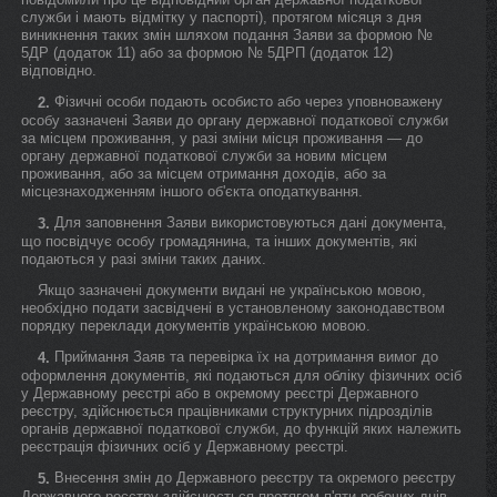
служби і мають відмітку у паспорті), протягом місяця з дня
виникнення таких змін шляхом подання Заяви за формою №
5ДР (додаток 11) або за формою № 5ДРП (додаток 12)
відповідно.
Фізичні особи подають особисто або через уповноважену
2.
особу зазначені Заяви до органу державної податкової служби
за місцем проживання, у разі зміни місця проживання — до
органу державної податкової служби за новим місцем
проживання, або за місцем отримання доходів, або за
місцезнаходженням іншого об'єкта оподаткування.
Для заповнення Заяви використовуються дані документа,
3.
що посвідчує особу громадянина, та інших документів, які
подаються у разі зміни таких даних.
Якщо зазначені документи видані не українською мовою,
необхідно подати засвідчені в установленому законодавством
порядку переклади документів українською мовою.
Приймання Заяв та перевірка їх на дотримання вимог до
4.
оформлення документів, які подаються для обліку фізичних осіб
у Державному реєстрі або в окремому реєстрі Державного
реєстру, здійснюється працівниками структурних підрозділів
органів державної податкової служби, до функцій яких належить
реєстрація фізичних осіб у Державному реєстрі.
Внесення змін до Державного реєстру та окремого реєстру
5.
Державного реєстру здійснюється протягом п'яти робочих днів