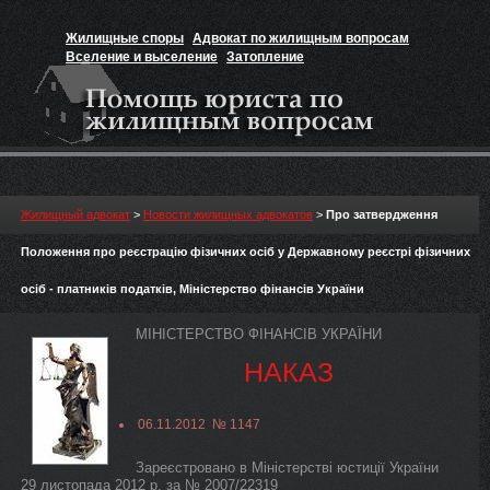
Жилищные споры
Адвокат по жилищным вопросам
Вселение и выселение
Затопление
Признание прав на жильё
Вакансии юриста
Жилищный адвокат
>
Новости жилищных адвокатов
>
Про затвердження
Положення про реєстрацію фізичних осіб у Державному реєстрі фізичних
осіб - платників податків, Міністерство фінансів України
МІНІСТЕРСТВО ФІНАНСІВ УКРАЇНИ
НАКАЗ
06.11.2012 № 1147
Зареєстровано в Міністерстві юстиції України
29 листопада 2012 р. за № 2007/22319