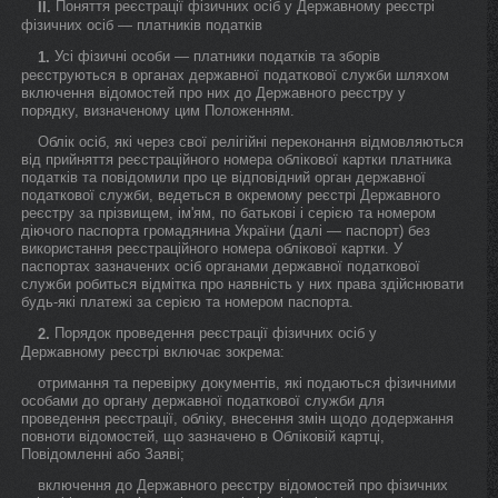
Поняття реєстрації фізичних осіб у Державному реєстрі
II.
фізичних осіб — платників податків
Усі фізичні особи — платники податків та зборів
1.
реєструються в органах державної податкової служби шляхом
включення відомостей про них до Державного реєстру у
порядку, визначеному цим Положенням.
Облік осіб, які через свої релігійні переконання відмовляються
від прийняття реєстраційного номера облікової картки платника
податків та повідомили про це відповідний орган державної
податкової служби, ведеться в окремому реєстрі Державного
реєстру за прізвищем, ім'ям, по батькові і серією та номером
діючого паспорта громадянина України (далі — паспорт) без
використання реєстраційного номера облікової картки. У
паспортах зазначених осіб органами державної податкової
служби робиться відмітка про наявність у них права здійснювати
будь-які платежі за серією та номером паспорта.
Порядок проведення реєстрації фізичних осіб у
2.
Державному реєстрі включає зокрема:
отримання та перевірку документів, які подаються фізичними
особами до органу державної податкової служби для
проведення реєстрації, обліку, внесення змін щодо додержання
повноти відомостей, що зазначено в Обліковій картці,
Повідомленні або Заяві;
включення до Державного реєстру відомостей про фізичних