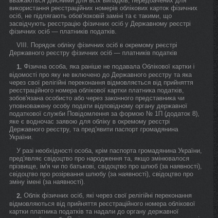
вважаються дійсними для всіх випадків, передбачених для
використання реєстраційних номерів облікових карток фізичних
осіб, не підлягають обов'язковій заміні та є такими, що
засвідчують реєстрацію фізичних осіб у Державному реєстрі
фізичних осіб — платників податків.
VIII. Порядок обліку фізичних осіб в окремому реєстрі
Державного реєстру фізичних осіб — платників податків
Фізична особа, яка раніше не подавала Облікової картки і
1.
відомості про яку не включено до Державного реєстру та яка
через свої релігійні переконання відмовляється від прийняття
реєстраційного номера облікової картки платника податків,
зобов'язана особисто або через законного представника чи
уповноважену особу подати відповідному органу державної
податкової служби Повідомлення за формою № 1П (додаток 8),
яке є водночас заявою для обліку в окремому реєстрі
Державного реєстру, та пред'явити паспорт громадянина
України.
У разі необхідності особа, крім паспорта громадянина України,
пред'являє свідоцтво про народження та, якщо змінювалося
прізвище, ім'я чи по батькові, свідоцтво про шлюб (за наявності),
свідоцтво про розірвання шлюбу (за наявності), свідоцтво про
зміну імені (за наявності).
Облік фізичних осіб, які через свої релігійні переконання
2.
відмовляються від прийняття реєстраційного номера облікової
картки платника податків та надали до органу державної