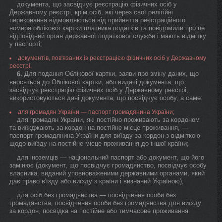
документа, що засвідчує реєстрацію фізичних осіб у
Державному реєстрі, крім осіб, які через свої релігійні
переконання відмовляються від прийняття реєстраційного
номера облікової картки платника податків та повідомили про це
відповідний орган державної податкової служби і мають відмітку
у паспорті;
документів, пов'язаних із реєстрацією фізичних осіб у Державному
реєстрі.
Для подання Облікової картки, заяви про зміну даних, що
6.
вносяться до Облікової картки, або видачі документа, що
засвідчує реєстрацію фізичних осіб у Державному реєстрі,
використовуються дані документа, що посвідчує особу, а саме:
для громадян України — паспорт громадянина України;
для громадян України, які постійно проживають за кордоном
та виїжджають за кордон на постійне місце проживання, —
паспорт громадянина України для виїзду за кордон з відміткою
щодо виїзду на постійне місце проживання до іншої країни;
для іноземців — національний паспорт або документ, що його
замінює (документ, що посвідчує громадянство, посвідчує особу
власника, виданий уповноваженими державними органами, який
дає право в'їзду або виїзду з країни і визнаний Україною);
для осіб без громадянства — посвідчення особи без
громадянства, посвідчення особи без громадянства для виїзду
за кордон, посвідка на постійне або тимчасове проживання.