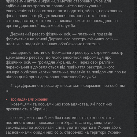
правовими актами України, з метою створення умов для
здійснення контролю за правильністю нарахування,
своєчасністю і повнотою сплати податків, зборів, нарахованих
фінансових санкцій, дотримання податкового та іншого
законодавства, контроль за виконанням якого покладено на
органи державної податкової служби.
Державний реєстр фізичних осіб — платників податків
формується на основі Державного реєстру фізичних осіб —
платників податків та інших обов'язкових платежів.
Складовою частиною Державного реєстру є окремий реєстр
Державного реєстру, до якого вноситься інформація про
фізичних осіб — громадян України, які через свої релігійні
переконання відмовляються від прийняття реєстраційного
номера облікової картки платника податків та повідомили про це
відповідний орган державної податкової служби.
До Державного реєстру вноситься інформація про осіб, які
2.
є:
громадянами України;
іноземцями та особами без громадянства, які постійно
проживають в Україні;
іноземцями та особами без громадянства, які не мають
постійного місця проживання в Україні, але відповідно до
законодавства зобов'язані сплачувати податки в Україні або є
засновниками юридичних осіб, створених на території України.