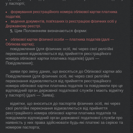
у паспорті;
формування реєстраційного номера облікової картки платника
податків;
ведення документів, пов'язаних із реєстрацією фізичних осіб у
Державному реєстрі.
Цим Положенням визначаються форми:
5.
облікової картки фізичної особи — платника податків (далі —
Облікова картка);
повідомлення (для фізичних осіб, які через свої релігійні
переконання відмовляються від прийняття реєстраційного
номера облікової картки платника податків) (далі —
Повідомлення);
заяви про зміну даних, що вносяться до Облікової картки або
Повідомлення (для фізичних осіб, які через свої релігійні
переконання відмовляються від прийняття реєстраційного
номера облікової картки платника податків та повідомили про це
відповідний орган державної податкової служби і мають відмітку
у паспорті) (далі — Заява);
відмітки, що вноситься до паспортів фізичних осіб, які через
свої релігійні переконання відмовляються від прийняття
реєстраційного номера облікової картки платника податків та
повідомили відповідний орган державної податкової служби про
наявність у них права здійснювати будь-які платежі за серією та
номером паспорта;