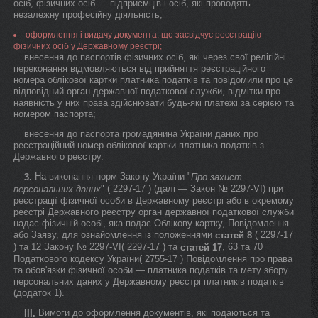
осіб, фізичних осіб — підприємців і осіб, які проводять
незалежну професійну діяльність;
оформлення і видачу документа, що засвідчує реєстрацію
фізичних осіб у Державному реєстрі;
внесення до паспортів фізичних осіб, які через свої релігійні
переконання відмовляються від прийняття реєстраційного
номера облікової картки платника податків та повідомили про це
відповідний орган державної податкової служби, відмітки про
наявність у них права здійснювати будь-які платежі за серією та
номером паспорта;
внесення до паспорта громадянина України даних про
реєстраційний номер облікової картки платника податків з
Державного реєстру.
На виконання норм Закону України "
3.
Про захист
" ( 2297-17 ) (далі — Закон № 2297-VI) при
персональних даних
реєстрації фізичної особи в Державному реєстрі або в окремому
реєстрі Державного реєстру орган державної податкової служби
надає фізичній особі, яка подає Облікову картку, Повідомлення
або Заяву, для ознайомлення із положеннями
( 2297-17
статей 8
) та 12 Закону № 2297-VI( 2297-17 ) та
, 63 та 70
статей 17
Податкового кодексу України( 2755-17 ) Повідомлення про права
та обов'язки фізичної особи — платника податків та мету збору
персональних даних у Державному реєстрі платників податків
(додаток 1).
Вимоги до оформлення документів, які подаються та
III.