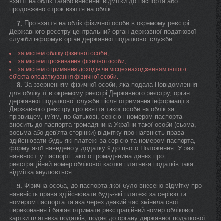
взятті на облік та/або внесенні відмітки до паспорта або
продовжено строк взяття на облік.
Про взяття на облік фізичної особи в окремому реєстрі
7.
Державного реєстру центральний орган державної податкової
служби інформує орган державної податкової служби:
за місцем обліку фізичної особи;
за місцем проживання фізичної особи;
за місцем отримання доходів чи місцезнаходженням іншого
об'єкта оподаткування фізичної особи.
За зверненням фізичної особи, яка подала Повідомлення
8.
для обліку її в окремому реєстрі Державного реєстру, орган
державної податкової служби після отримання інформації з
Державного реєстру про взяття такої особи на облік за
прізвищем, ім'ям, по батькові, серією і номером паспорта
вносить до паспорта громадянина України такої особи (сьома,
восьма або дев'ята сторінки) відмітку про наявність права
здійснювати будь-які платежі за серією та номером паспорта,
форму якої наведено у додатку 9 до цього Положення. У разі
наявності у паспорті такого громадянина даних про
реєстраційний номер облікової картки платника податків така
відмітка анулюється.
Фізична особа, до паспорта якої було внесено відмітку про
9.
наявність права здійснювати будь-які платежі за серією та
номером паспорта та яка через деякий час змінила свої
переконання і бажає отримати реєстраційний номер облікової
картки платника податків, подає до органу державної податкової