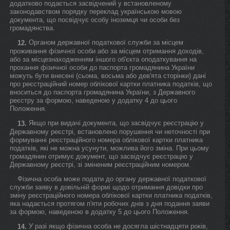
додатково подається засвідчений у встановленому
законодавством порядку переклад українською мовою
документа, що посвідчує особу іноземця чи особи без
громадянства.
Органом державної податкової служби за місцем
12.
проживання фізичної особи або за місцем отримання доходів,
або за місцезнаходженням іншого об'єкта оподаткування на
прохання фізичної особи до паспорта громадянина України
можуть бути внесені (сьома, восьма або дев'ята сторінки) дані
про реєстраційний номер облікової картки платника податків, що
вноситься до паспорта громадянина України, з Державного
реєстру за формою, наведеною у додатку 4 до цього
Положення.
Якщо при видачі документа, що засвідчує реєстрацію у
13.
Державному реєстрі, встановлено порушення чи неточності при
формуванні реєстраційного номера облікової картки платника
податків, які не можна усунути, можлива його зміна. При цьому
громадянин отримує документ, що засвідчує реєстрацію у
Державному реєстрі, зі зміненим реєстраційним номером.
Фізична особа може подати до органу державної податкової
служби заяву в довільній формі щодо отримання довідки про
зміну реєстраційного номера облікової картки платника податків,
яка надається протягом п'яти робочих днів з дня подання заяви
за формою, наведеною в додатку 5 до цього Положення.
У разі якщо фізична особа не досягла шістнадцяти років,
14.