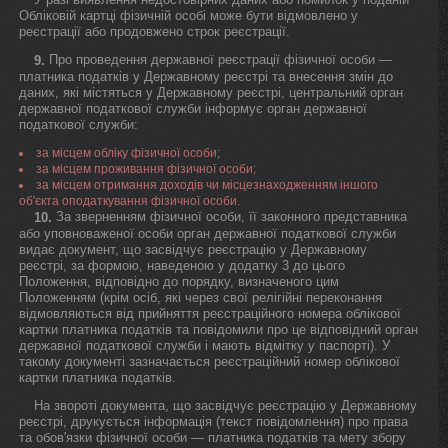
Обліковій картці фізичній особі може бути відмовлено у
реєстрації або продовжено строк реєстрації.
Про проведення державної реєстрації фізичної особи —
9.
платника податків у Державному реєстрі та внесення змін до
даних, які містяться у Державному реєстрі, центральний орган
державної податкової служби інформує орган державної
податкової служби:
за місцем обліку фізичної особи;
за місцем проживання фізичної особи;
за місцем отримання доходів чи місцезнаходженням іншого
об'єкта оподаткування фізичної особи.
За зверненням фізичної особи, її законного представника
10.
або уповноваженої особи орган державної податкової служби
видає документ, що засвідчує реєстрацію у Державному
реєстрі, за формою, наведеною у додатку 3 до цього
Положення, відповідно до порядку, визначеного цим
Положенням (крім осіб, які через свої релігійні переконання
відмовляються від прийняття реєстраційного номера облікової
картки платника податків та повідомили про це відповідний орган
державної податкової служби і мають відмітку у паспорті). У
такому документі зазначається реєстраційний номер облікової
картки платника податків.
На звороті документа, що засвідчує реєстрацію у Державному
реєстрі, друкується інформація (текст повідомлення) про права
та обов'язки фізичної особи — платника податків та мету збору