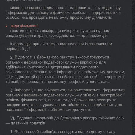
місце провадження діяльності, телефони та іншу додаткову
інформацію для зв'язку з фізичною особою — підприємцем чи
особою, яка провадить незалежну професійну діяльність;
види діяльності;
громадянство та номер, що використовується під час
оподаткування в країні громадянства, — для іноземців;
інформацію про систему оподаткування із зазначенням
періодів її дії.
Відомості з Державного реєстру використовуються
2.
органами державної податкової служби виключно для
здійснення контролю за дотриманням податкового
законодавства України та є інформацією з обмеженим доступом,
крім відомостей про взяття на облік фізичних осіб — підприємців
та осіб, які провадять незалежну професійну діяльність.
Інформація, що збирається, використовується, формується
3.
органами державної податкової служби у зв'язку з реєстрацією і
обліком фізичних осіб, вноситься до Державного реєстру та
використовується з урахуванням обмежень, передбачених для
податкової інформації з обмеженим доступом.
Подання інформації до Державного реєстру фізичних осіб
VI.
— платників податків
Фізична особа зобов'язана подати відповідному органу
1.