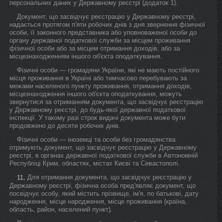
персональних даних у Державному реєстрі (додаток 1).
Документ, що засвідчує реєстрацію у Державному реєстрі,
надається протягом п'яти робочих днів з дня звернення фізичної
особи, її законного представника або уповноваженої особи до
органу державної податкової служби за місцем проживання
фізичної особи або за місцем отримання доходів, або за
місцезнаходженням іншого об'єкта оподаткування.
Фізичні особи — громадяни України, які не мають постійного
місця проживання в Україні або тимчасово перебувають за
межами населеного пункту проживання, отримання доходів,
місцезнаходження іншого об'єкта оподаткування, можуть
звернутися за отриманням документа, що засвідчує реєстрацію
у Державному реєстрі, до будь-якої державної податкової
інспекції. У такому разі строк видачі документа може бути
продовжено до десяти робочих днів.
Фізичні особи — іноземці та особи без громадянства
отримують документ, що засвідчує реєстрацію у Державному
реєстрі, в органах державної податкової служби в Автономній
Республіці Крим, областях, містах Києві та Севастополі.
Для отримання документа, що засвідчує реєстрацію у
11.
Державному реєстрі, фізична особа пред'являє документ, що
посвідчує особу, який містить прізвище, ім'я, по батькові, дату
народження, місце народження, місце проживання (країна,
область, район, населений пункт).