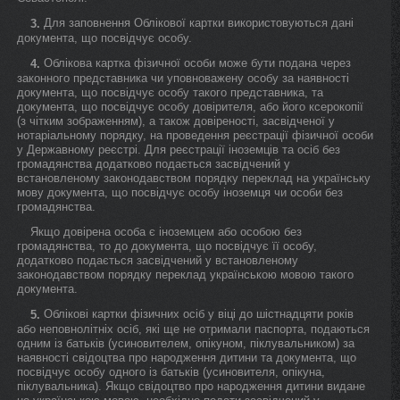
Для заповнення Облікової картки використовуються дані
3.
документа, що посвідчує особу.
Облікова картка фізичної особи може бути подана через
4.
законного представника чи уповноважену особу за наявності
документа, що посвідчує особу такого представника, та
документа, що посвідчує особу довірителя, або його ксерокопії
(з чітким зображенням), а також довіреності, засвідченої у
нотаріальному порядку, на проведення реєстрації фізичної особи
у Державному реєстрі. Для реєстрації іноземців та осіб без
громадянства додатково подається засвідчений у
встановленому законодавством порядку переклад на українську
мову документа, що посвідчує особу іноземця чи особи без
громадянства.
Якщо довірена особа є іноземцем або особою без
громадянства, то до документа, що посвідчує її особу,
додатково подається засвідчений у встановленому
законодавством порядку переклад українською мовою такого
документа.
Облікові картки фізичних осіб у віці до шістнадцяти років
5.
або неповнолітніх осіб, які ще не отримали паспорта, подаються
одним із батьків (усиновителем, опікуном, піклувальником) за
наявності свідоцтва про народження дитини та документа, що
посвідчує особу одного із батьків (усиновителя, опікуна,
піклувальника). Якщо свідоцтво про народження дитини видане