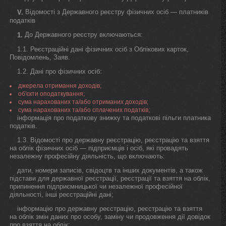
Відомості з Державного реєстру фізичних осіб — платників
V.
податків
До Державного реєстру включаються:
1.
1.1. Реєстраційні дані фізичних осіб з Облікових карток,
Повідомлень, Заяв.
1.2. Дані про фізичних осіб:
джерела отримання доходів;
об'єкти оподаткування;
сума нарахованих та/або отриманих доходів;
сума нарахованих та/або сплачених податків;
інформація про податкову знижку та податкові пільги платника
податків.
1.3. Відомості про державну реєстрацію, реєстрацію та взяття
на облік фізичних осіб — підприємців і осіб, які провадять
незалежну професійну діяльність, що включають:
дати, номери записів, свідоцтв та інших документів, а також
підстави для державної реєстрації, реєстрації та взяття на облік,
припинення підприємницької чи незалежної професійної
діяльності, інші реєстраційні дані;
інформацію про державну реєстрацію, реєстрацію та взяття
на облік змін даних про особу, заміну чи продовження дії довідок
про взяття на облік;