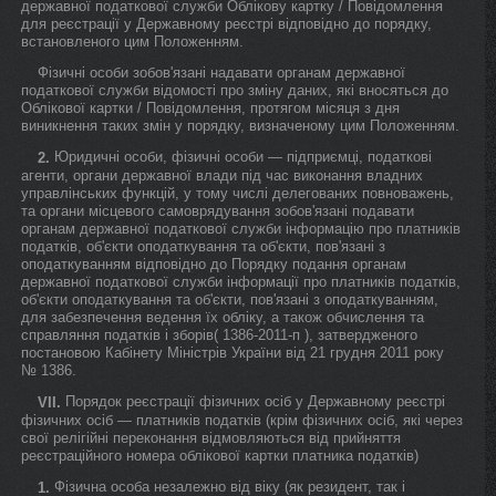
державної податкової служби Облікову картку / Повідомлення
для реєстрації у Державному реєстрі відповідно до порядку,
встановленого цим Положенням.
Фізичні особи зобов'язані надавати органам державної
податкової служби відомості про зміну даних, які вносяться до
Облікової картки / Повідомлення, протягом місяця з дня
виникнення таких змін у порядку, визначеному цим Положенням.
Юридичні особи, фізичні особи — підприємці, податкові
2.
агенти, органи державної влади під час виконання владних
управлінських функцій, у тому числі делегованих повноважень,
та органи місцевого самоврядування зобов'язані подавати
органам державної податкової служби інформацію про платників
податків, об'єкти оподаткування та об'єкти, пов'язані з
оподаткуванням відповідно до Порядку подання органам
державної податкової служби інформації про платників податків,
об'єкти оподаткування та об'єкти, пов'язані з оподаткуванням,
для забезпечення ведення їх обліку, а також обчислення та
справляння податків і зборів( 1386-2011-п ), затвердженого
постановою Кабінету Міністрів України від 21 грудня 2011 року
№ 1386.
Порядок реєстрації фізичних осіб у Державному реєстрі
VII.
фізичних осіб — платників податків (крім фізичних осіб, які через
свої релігійні переконання відмовляються від прийняття
реєстраційного номера облікової картки платника податків)
Фізична особа незалежно від віку (як резидент, так і
1.