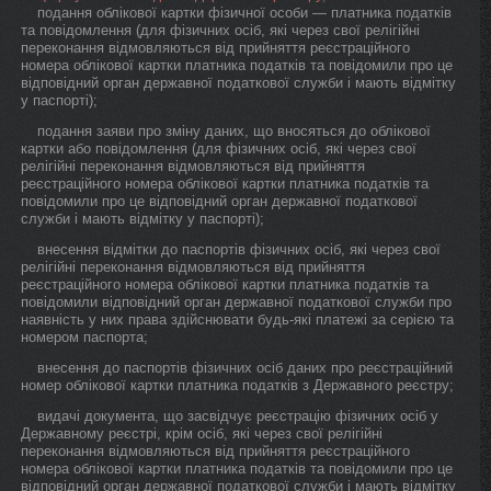
подання облікової картки фізичної особи — платника податків
та повідомлення (для фізичних осіб, які через свої релігійні
переконання відмовляються від прийняття реєстраційного
номера облікової картки платника податків та повідомили про це
відповідний орган державної податкової служби і мають відмітку
у паспорті);
подання заяви про зміну даних, що вносяться до облікової
картки або повідомлення (для фізичних осіб, які через свої
релігійні переконання відмовляються від прийняття
реєстраційного номера облікової картки платника податків та
повідомили про це відповідний орган державної податкової
служби і мають відмітку у паспорті);
внесення відмітки до паспортів фізичних осіб, які через свої
релігійні переконання відмовляються від прийняття
реєстраційного номера облікової картки платника податків та
повідомили відповідний орган державної податкової служби про
наявність у них права здійснювати будь-які платежі за серією та
номером паспорта;
внесення до паспортів фізичних осіб даних про реєстраційний
номер облікової картки платника податків з Державного реєстру;
видачі документа, що засвідчує реєстрацію фізичних осіб у
Державному реєстрі, крім осіб, які через свої релігійні
переконання відмовляються від прийняття реєстраційного
номера облікової картки платника податків та повідомили про це
відповідний орган державної податкової служби і мають відмітку