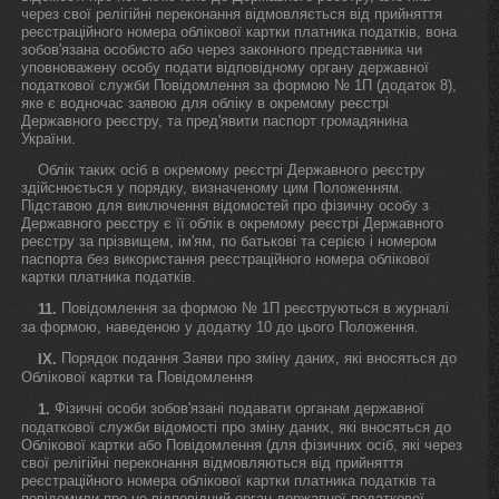
через свої релігійні переконання відмовляється від прийняття
реєстраційного номера облікової картки платника податків, вона
зобов'язана особисто або через законного представника чи
уповноважену особу подати відповідному органу державної
податкової служби Повідомлення за формою № 1П (додаток 8),
яке є водночас заявою для обліку в окремому реєстрі
Державного реєстру, та пред'явити паспорт громадянина
України.
Облік таких осіб в окремому реєстрі Державного реєстру
здійснюється у порядку, визначеному цим Положенням.
Підставою для виключення відомостей про фізичну особу з
Державного реєстру є її облік в окремому реєстрі Державного
реєстру за прізвищем, ім'ям, по батькові та серією і номером
паспорта без використання реєстраційного номера облікової
картки платника податків.
Повідомлення за формою № 1П реєструються в журналі
11.
за формою, наведеною у додатку 10 до цього Положення.
Порядок подання Заяви про зміну даних, які вносяться до
IX.
Облікової картки та Повідомлення
Фізичні особи зобов'язані подавати органам державної
1.
податкової служби відомості про зміну даних, які вносяться до
Облікової картки або Повідомлення (для фізичних осіб, які через
свої релігійні переконання відмовляються від прийняття
реєстраційного номера облікової картки платника податків та
повідомили про це відповідний орган державної податкової