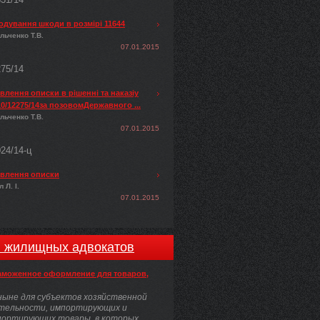
одування шкоди в розмірі 11644
льченко Т.В.
07.01.2015
275/14
лення описки в рішенні та наказіу
0/12275/14за позовомДержавного ...
льченко Т.В.
07.01.2015
024/14-ц
влення описки
 Л. І.
07.01.2015
и жилищных адвокатов
аможенное оформление для товаров,
ыне для субъектов хозяйственной
тельности, импортирующих и
портирующих товары, в которых