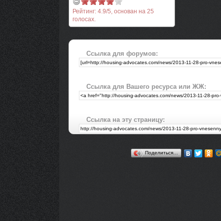
Рейтинг:
4.9
/
5
, основан на
25
голосах.
Ссылка для форумов:
Ссылка для Вашего ресурса или ЖЖ:
Ссылка на эту страницу:
Поделиться…