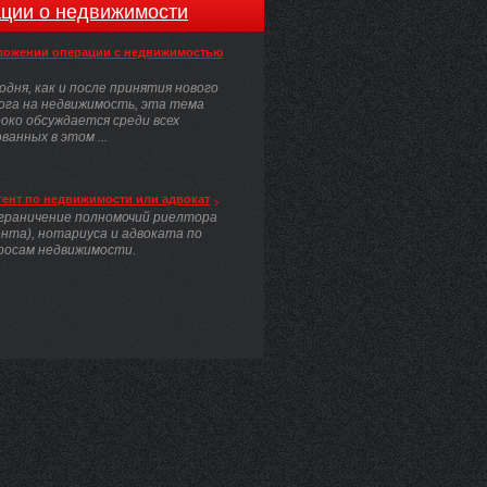
ции о недвижимости
ложении операции с недвижимостью
одня, как и после принятия нового
ога на недвижимость, эта тема
око обсуждается среди всех
анных в этом ...
гент по недвижимости или адвокат
граничение полномочий риелтора
ента), нотариуса и адвоката по
росам недвижимости.