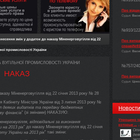
Про відшк
Судья:
Васи
№910/12
несення змін у додаток до наказу Міненерговугілля від 22
Про виправ
справі№91
льної промисловості України
Судья:
Васи
А ВУГІЛЬНОЇ ПРОМИСЛОВОСТІ УКРАЇНИ
№757/24
НАКАЗ
Про випра
Судья:
Цокол
аказу Міненерговугілля від 22 січня 2013 року № 28
 Кабінету Міністрів України від 3 липня 2013 року №
іл деяких видатків та передачу бюджетних
Новост
" (зі змінами) НАКАЗУЮ:
ву фінансів
Упрощено т
енерговугілля, відповідальні за виконання
которые ...
" до наказу Міненерговугілля від 22 січня
на 2013 рік
Отн
" такі зміни:
ту України на 2013 рік
дея
экс