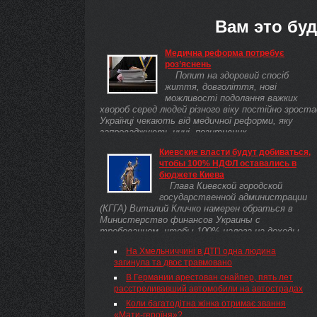
Вам это буд
Медична реформа потребує
роз’яснень
Попит на здоровий спосіб
життя, довголіття, нові
можливості подолання важких
хвороб серед людей різного віку постійно зроста
Українці чекають від медичної реформи, яку
запроваджують нині, позитивних ...
Киевские власти будут добиваться,
чтобы 100% НДФЛ оставались в
бюджете Киева
Глава Киевской городской
государственной администрации
(КГГА) Виталий Кличко намерен обраться в
Министерство финансов Украины с
требованием, чтобы 100% налога на доходы
физических лиц (НДФЛ) оставались в бюджете
На Хмельниччині в ДТП одна людина
Киева. Об этом Кличко заявил сегодня
загинула та двоє травмовано
журналистам.
В Германии арестован снайпер, пять лет
расстреливавший автомобили на автострадах
Коли багатодітна жінка отримає звання
«Мати-героїня»?