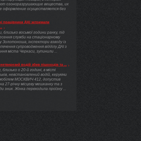
ют озоноразрушающие вещества, их
е оформление осуществляется без
.
і працівники ДАІ затримали
..
, близько восьмої години ранку, під
несення служби на стаціонарному
у Золотоноша, інспектори взводу із
печення супроводження відділу ДАІ з
ння міста Черкаси, зупинили ...
нетверезий водій збив пішоходів та ...
, близько о 20-й годині, в місті
ьків, невстановлений водій, керуючи
мобілем МОСКВИЧ 412, допустив
 на 27-річну місцеву мешканку та з
ди зник. Жінка переходила проїзну ...