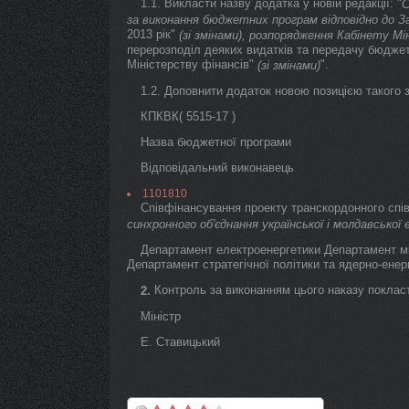
1.1. Викласти назву додатка у новій редакції: "
С
за виконання бюджетних програм відповідно до З
2013 рік"
(зі змінами), розпорядження Кабінету Мі
перерозподіл деяких видатків та передачу бюджет
Міністерству фінансів"
".
(зі змінами)
1.2. Доповнити додаток новою позицією такого з
КПКВК( 5515-17 )
Назва бюджетної програми
Відповідальний виконавець
1101810
Співфінансування проекту транскордонного спів
синхронного об'єднання української і молдавськ
Департамент електроенергетики Департамент між
Департамент стратегічної політики та ядерно-ене
Контроль за виконанням цього наказу покласт
2.
Міністр
Е. Ставицький