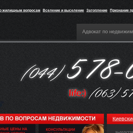
по жилищным вопросам
Вселение и выселение
Затопление
Признание п
Адвокат по недвижим
Киевски
№910/22