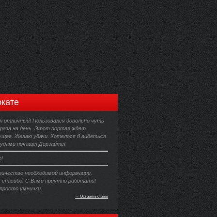
кате
 отличный! Пользовался довольно чуть
 раза на день. Этот портал ждет
ущее. Желаю удачи. Хотелося б видеться
удами почаще! Дерзайте!
р!
личество необходимой информации.
 спасибо. С Вами приятно работать!
 просто умнички.
→ Оставить отзыв