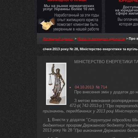
Жилищный адвокат
>
Новости жилищных адвокатов
>
Про в
січня 2013 року № 28, Міністерство енергетики та вугі
МІНІСТЕРСТВО ЕНЕРГЕТИКИ Т
04.10.2013 № 714
Про внесення змін у додаток до н
З метою виконання розпорядження
472-р( 742-2013-р ) "
Про перерозпод
призначень, передбачених у 2013 році Міністерст
Внести у додаток "
1.
Структурні підрозділи Мін
бюджетних програм Державного бюджету України 
2013 року № 28 "
Про виконання Державного бюдже