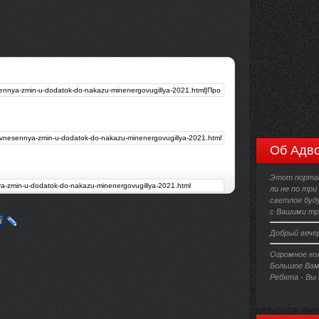
Об Адво
Этот портал
ли не по три
светлое буд
с Вашими тр
Добрый вече
Огромное ко
Большое Вам
Ребята - Вы