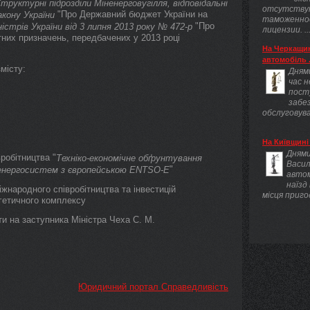
труктурні підрозділи Міненерговугілля, відповідальні
отсутству
"Про Державний бюджет України на
акону України
таможенно
"Про
ністрів України від 3 липня 2013 року № 472-р
лицензии. ..
них призначень, передбачених у 2013 році
На Черкащин
автомобіль .
місту:
Днями
час 
пост
забез
обслуговува
На Київщині 
Днями
робітництва "
Техніко-економічне обґрунтування
Васил
"
ої енергосистем з європейською ENTSO-E
авто
наїзд
народного співробітництва та інвестицій
місця приго
ргетичного комплексу
и на заступника Міністра Чеха С. М.
Юридичний портал Справедливість