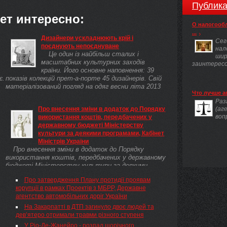
Публика
ет интересно:
О налогооб
...
Дизайнери ускладнюють крій і
Сег
поєднують непоєднуване
нал
Це один із найбільш сталих і
шир
масштабних культурних заходів
заинтересов
країни. Його основне наповнення: 39
є.
показів колекцій прет-а-порте 45 дизайнерів. Свій
матеріалізований погляд на одяг весни літа 2013
Что лучше а
...
Раз
Про внесення зміни в додаток до Порядку
(аг
воп
використання коштів, передбачених у
державному бюджеті Міністерству
культури за деякими програмами, Кабінет
Міністрів України
Про внесення зміни в додаток до Порядку
використання коштів, передбачених у державному
бюджеті Міністерству культури за деякими
програмами Кабінет Міністрів України
Про затвердження Плану протидії проявам
постановляє:
корупції в рамках Проектів з МБРР, Державне
агентство автомобільних доріг України
На Закарпатті в ДТП загинуло двоє людей та
дев’ятеро отримали травми різного ступеня
У Ріо-Де-Жанейро - розпал щорічного