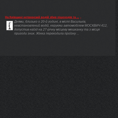
На Київщині нетверезий водій збив пішоходів та ...
Днями, близько о 20-й годині, в місті Васильків,
невстановлений водій, керуючи автомобілем МОСКВИЧ 412,
допустив наїзд на 27-річну місцеву мешканку та з місця
пригоди зник. Жінка переходила проїзну ...