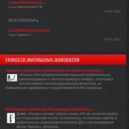
позовомДержавного ...
Судья:
Васильченко Т.В.
07.01.2015
№757/24024/14-ц
Про виправлення описки
Судья:
Цокол Л. І.
07.01.2015
Новости жилищных адвокатов
Упрощено таможенное оформление для товаров, которые ...
Отныне для субъектов хозяйственной деятельности,
импортирующих и экспортирующих товары, в которых
отсутствуют озоноразрушающие вещества, их
таможенное оформление осуществляется без лицензии. ...
На Черкащині працівники ДАІ затримали автомобіль ...
Днями, близько восьмої години ранку, під час несення служби
на стаціонарному посту Золотоноша, інспектори взводу із
забезпечення супроводження відділу ДАІ з обслуговування
міста Черкаси, зупинили ...