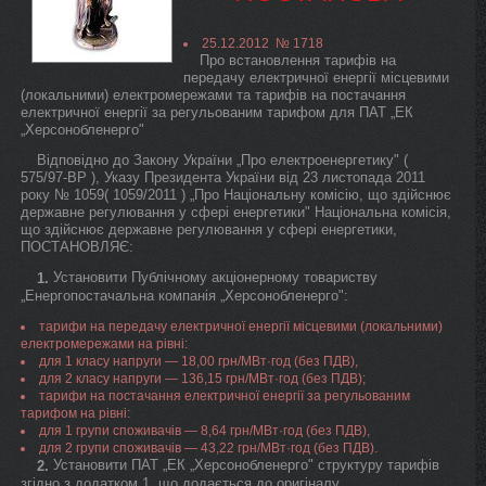
25.12.2012 № 1718
Про встановлення тарифів на
передачу електричної енергії місцевими
(локальними) електромережами та тарифів на постачання
електричної енергії за регульованим тарифом для ПАТ „ЕК
„Херсонобленерго"
Відповідно до Закону України „Про електроенергетику" (
575/97-ВР ), Указу Президента України від 23 листопада 2011
року № 1059( 1059/2011 ) „Про Національну комісію, що здійснює
державне регулювання у сфері енергетики" Національна комісія,
що здійснює державне регулювання у сфері енергетики,
ПОСТАНОВЛЯЄ:
Установити Публічному акціонерному товариству
1.
„Енергопостачальна компанія „Херсонобленерго":
тарифи на передачу електричної енергії місцевими (локальними)
електромережами на рівні:
для 1 класу напруги — 18,00 грн/МВт·год (без ПДВ),
для 2 класу напруги — 136,15 грн/МВт·год (без ПДВ);
тарифи на постачання електричної енергії за регульованим
тарифом на рівні:
для 1 групи споживачів — 8,64 грн/МВт·год (без ПДВ),
для 2 групи споживачів — 43,22 грн/МВт·год (без ПДВ).
Установити ПАТ „ЕК „Херсонобленерго" структуру тарифів
2.
згідно з додатком 1, що додається до оригіналу.