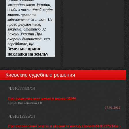
Киевские судебные решения
№910/22831/14
Про відшкодування шкоди в розмірі 11644
Судья:
Васильченко Т.В.
07.01.2015
№910/12275/14
Про виправлення описки в рішенні та наказіу справі№910/12275/14за