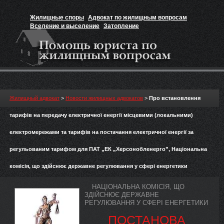
Жилищные споры
Адвокат по жилищным вопросам
Вселение и выселение
Затопление
Признание прав на жильё
Вакансии юриста
Жилищный адвокат
>
Новости жилищных адвокатов
>
Про встановлення
тарифів на передачу електричної енергії місцевими (локальними)
електромережами та тарифів на постачання електричної енергії за
регульованим тарифом для ПАТ „ЕК „Херсонобленерго”, Національна
комісія, що здійснює державне регулювання у сфері енергетики
НАЦІОНАЛЬНА КОМІСІЯ, ЩО
ЗДІЙСНЮЄ ДЕРЖАВНЕ
РЕГУЛЮВАННЯ У СФЕРІ ЕНЕРГЕТИКИ
ПОСТАНОВА