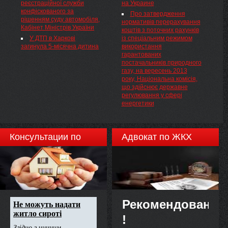
напрямами оцінки майна не
реєстраційної служби
на Украине
рідше одного разу на два роки,
конфіскованого за
Про затвердження
НАКАЗУЮ:
рішенням суду автомобіля,
нормативів перерахування
Кабінет Міністрів України
коштів з поточних рахунків
У ДТП в Харкові
із спеціальним режимом
загинула 5-місячна дитина
використання
гарантованих
постачальників природного
газу, на вересень 2013
року, Національна комісія,
що здійснює державне
регулювання у сфері
енергетики
Консультации по
Адвокат по ЖКХ
недвижимости
Рекомендовано
!