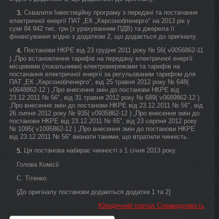
Схвалити Інвестиційну програму з передачі та постачання
3.
електричної енергії ПАТ „ЕК „Херсонобленерго" на 2013 рік у
сумі 84 942 тис. грн (з урахуванням ПДВ) та джерела її
фінансування згідно з додатком 2, що додається до оригіналу.
Постанови НКРЕ від 23 грудня 2011 року № 56( v0056862-11
4.
) „Про встановлення тарифів на передачу електричної енергії
місцевими (локальними) електромережами та тарифів на
постачання електричної енергії за регульованим тарифом для
ПАТ „ЕК „Херсонобленерго", від 25 травня 2012 року № 648(
v0648862-12 ) „Про внесення змін до постанови НКРЕ від
23.12.2011 № 56", від 31 травня 2012 року № 689( v0689862-12 )
„Про внесення змін до постанови НКРЕ від 23.12.2011 № 56", від
26 липня 2012 року № 935( v0935862-12 ) „Про внесення змін до
постанови НКРЕ від 23.12.2011 № 65", від 23 серпня 2012 року
№ 1095( v1095862-12 ) „Про внесення змін до постанови НКРЕ
від 23.12.2011 № 56" визнати такими, що втратили чинність.
Ця постанова набирає чинності з 1 січня 2013 року.
5.
Голова Комісії
С. Тітенко
{До оригіналу постанови додаються додатки 1 та 2}
Юридичний портал Справедливість