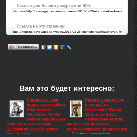
Ссылка для Вашего ресурса или ЖЖ:
Ссылка на эту страницу:
Поделиться…
Вам это будет интересно:
Про призначення
Про внесення змін до
позачергових виборів
додатка 3 до
Оленівського
постанови НКРЕ від
сільського голови
28.12.2011 № 131,
(Оленівська сільська
Національна комісія,
рада Балтського району
що здійснює державне
Одеської області), Верховна
регулювання у сфері енергетики
Про внесення змін до
Рада України