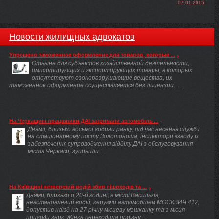
07.01.2015
Новости жилищных адвокатов
Упрощено таможенное оформление для товаров, которые ...
Отныне для субъектов хозяйственной деятельности,
импортирующих и экспортирующих товары, в которых
отсутствуют озоноразрушающие вещества, их
таможенное оформление осуществляется без лицензии. ...
На Черкащині працівники ДАІ затримали автомобіль ...
Днями, близько восьмої години ранку, під час несення служби
на стаціонарному посту Золотоноша, інспектори взводу із
забезпечення супроводження відділу ДАІ з обслуговування
міста Черкаси, зупинили ...
На Київщині нетверезий водій збив пішоходів та ...
Днями, близько о 20-й годині, в місті Васильків,
невстановлений водій, керуючи автомобілем МОСКВИЧ 412,
допустив наїзд на 27-річну місцеву мешканку та з місця
пригоди зник. Жінка переходила проїзну ...