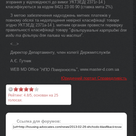
згорання у відповідності до вимог УКТЗЕД( 2371г-14 )
класифікуються за кодом 8421 23 00 90 (ставка мита 2%).
З метою забезпечення надходжень митних платежів у
повному обсязі та недопущення невірної класифікації товари
згідно УКТЗЕД( 2371а-14 ), митним органам провести перевірку
правильності класифікації товару "
фільтрувальні картриджі для
".
води та фільтри для палива чи мастил
<...>
Директор Департаменту, член колегії Держмитслужби
А.Є. Гутник
WEB MD Office "
", www.master-d.com.ua
НПО Поверхность
Юридичний портал Справедливість
Рейтинг:
4.8
/
5
, основан на
25
голосах.
Ссылка для форумов: