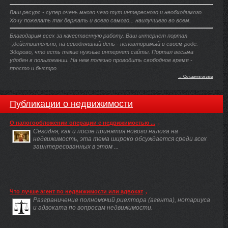
Ваш ресурс - супер очень много чего тут интересного и необходимого.
Хочу пожелать так держать и всего самого... наилучшего во всем.
Благодарим всех за качественную работу. Ваш интернет портал
-,действительно, на сегодняшний день - неповторимый в своем роде.
Здорово, что есть такие нужные интернет сайты. Портал весьма
удобен в пользовании. На нем полезно проводить свободное время -
просто и быстро.
→ Оставить отзыв
Публикации о недвижимости
О налогообложении операции с недвижимостью ...
Сегодня, как и после принятия нового налога на
недвижимость, эта тема широко обсуждается среди всех
заинтересованных в этом ...
Что лучше агент по недвижимости или адвокат
Разграничение полномочий риелтора (агента), нотариуса
и адвоката по вопросам недвижимости.