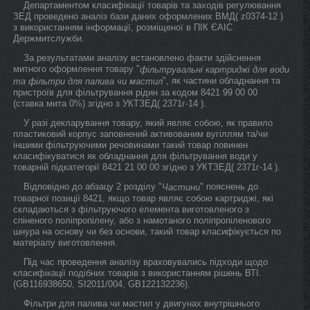
Департаментом класифікації товарів та заходів регулювання
ЗЕД проведено аналіз бази даних оформлених ВМД( z0374-12 )
з використанням інформації, розміщеної в ПIК ЄАIС
Держмитслужби.
За результатами аналізу встановлено факти здійснення
митного оформлення товару "
фільтрувальні картриджі для води
", як частини обладнання та
та фільтри для палива чи мастил
пристроїв для фільтрування рідин за кодом 8421 99 00 00
(ставка мита 0%) згідно з УКТЗЕД( 2371г-14 ).
У разі декларування товару, який являє собою, як правило
пластиковий корпус заповнений активованим вугіллям та/чи
іншими фільтруючими речовинами такий товар повинен
класифікуватися як обладнання для фільтрування води у
товарній підкатегорії 8421 21 00 00 згідно з УКТЗЕД( 2371г-14 ).
Відповідно до абзацу 2 розділу "
" пояснень до
Частини
товарної позиції 8421, якщо товар являє собою картриджі, які
складаються з фільтруючого елемента виготовленого з
спіненого поліпропілену, або з намотаного поліпропіленового
шнура на основу чи без основи, такий товар класифікується по
матеріалу виготовлення.
Під час проведення аналізу враховувались підходи щодо
класифікації подібних товарів з використанням рішень ВТI.
(GB116938650, SI2011/004, GB122132236).
Фільтри для палива чи мастил у двигунах внутрішнього