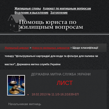
Жилищные споры
Адвокат по жилищным вопросам
Вселение и выселение
Затопление
Признание прав на жильё
Вакансии юриста
Жилищный адвокат
>
Новости жилищных адвокатов
>
Щодо класифікації
товару "фільтрувальні картриджі для води та фільтри для палива чи
мастил", Державна митна служба України
ДЕРЖАВНА МИТНА СЛУЖБА УКРАЇНИ
ЛИСТ
18.02.2013 № 11.1/3-16.2/1639-ЕП
Начальникам митниць