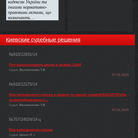
Киевские судебные решения
№910/22831/14
Про відшкодування шкоди в розмірі 11644
Судья:
Васильченко Т.В.
07.01.2015
№910/12275/14
Про виправлення описки в рішенні та наказіу справі№910/12275/14за
позовомДержавного ...
Судья:
Васильченко Т.В.
07.01.2015
№757/24024/14-ц
Про виправлення описки
Судья:
Цокол Л. І.