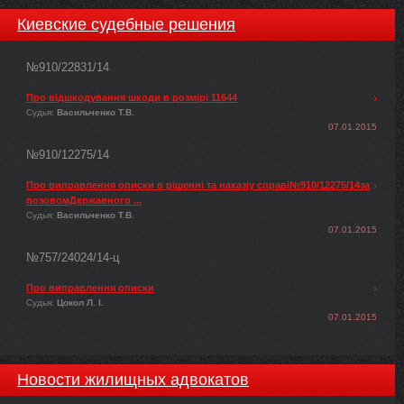
Киевские судебные решения
№910/22831/14
Про відшкодування шкоди в розмірі 11644
Судья:
Васильченко Т.В.
07.01.2015
№910/12275/14
Про виправлення описки в рішенні та наказіу справі№910/12275/14за
позовомДержавного ...
Судья:
Васильченко Т.В.
07.01.2015
№757/24024/14-ц
Про виправлення описки
Судья:
Цокол Л. І.
07.01.2015
Новости жилищных адвокатов