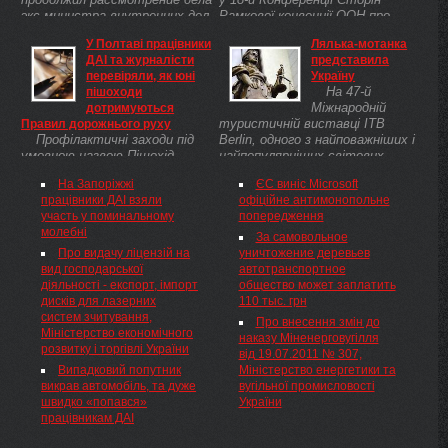
экс-министра внутренних дел
Рамкової конвенції ООН про
Юрия Луценко по обвинению в
зміну клімату та 8-й Зустрічі
У Полтаві працівники
Лялька-мотанка
нарушениях при расследовании
Сторін Кіотського протоколу,
ДАІ та журналісти
представила
дела об отравлении кандидата
які відбувалися ...
перевіряли, як юні
Україну
в президенты ...
На 47-й
пішоходи
Міжнародній
дотримуються
туристичній виставці ITB
Правил дорожнього руху
Профілактичні заходи під
Berlin, одного з найповажніших і
умовною назвою Пішохід
найпопулярніших світових
проходять під час проведення
форумів туріндустрії, Чернівці
На Запоріжжі
ЄС виніс Microsoft
Національного тижня безпеки
презентували себе вдруге.
працівники ДАІ взяли
офіційне антимонопольне
дорожнього руху - розповідає
участь у поминальному
попередження
заступник начальника відділу
молебні
ДАІ Полтавського міського
За самовольное
управління ...
Про видачу ліцензій на
уничтожение деревьев
вид господарської
автотранспортное
діяльності - експорт, імпорт
общество может заплатить
дисків для лазерних
110 тыс. грн
систем зчитування,
Про внесення змін до
Міністерство економічного
наказу Міненерговугілля
розвитку і торгівлі України
від 19.07.2011 № 307,
Випадковий попутник
Міністерство енергетики та
викрав автомобіль, та дуже
вугільної промисловості
швидко «попався»
України
працівникам ДАІ