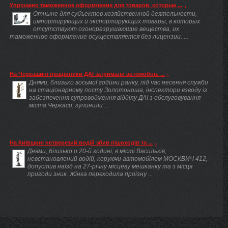
Упрощено таможенное оформление для товаров, которые ...
Отныне для субъектов хозяйственной деятельности,
импортирующих и экспортирующих товары, в которых
отсутствуют озоноразрушающие вещества, их
таможенное оформление осуществляется без лицензии. ...
На Черкащині працівники ДАІ затримали автомобіль ...
Днями, близько восьмої години ранку, під час несення служби
на стаціонарному посту Золотоноша, інспектори взводу із
забезпечення супроводження відділу ДАІ з обслуговування
міста Черкаси, зупинили ...
На Київщині нетверезий водій збив пішоходів та ...
Днями, близько о 20-й годині, в місті Васильків,
невстановлений водій, керуючи автомобілем МОСКВИЧ 412,
допустив наїзд на 27-річну місцеву мешканку та з місця
пригоди зник. Жінка переходила проїзну ...