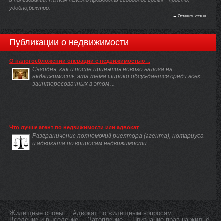
удобно,быстро.
→ Оставить отзыв
Публикации о недвижимости
О налогообложении операции с недвижимостью ...
Сегодня, как и после принятия нового налога на
недвижимость, эта тема широко обсуждается среди всех
заинтересованных в этом ...
Что лучше агент по недвижимости или адвокат
Разграничение полномочий риелтора (агента), нотариуса
и адвоката по вопросам недвижимости.
Жилищные споры
Адвокат по жилищным вопросам
Вселение и выселение
Затопление
Признание прав на жильё