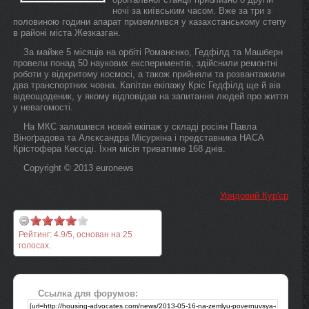
ночі за київським часом. Вже за три з
половиною години апарат приземлився у казахстанському степу
в районі міста Жезказган.
За майже 5 місяців на орбіті Романєнко, Гедфілд та Машберн
провели понад 50 наукових експериментів, здійснили ремонтні
роботи у відкритому космосі, а також прийняли та розвантажили
два транспортних човна. Капітан екіпажу Кріс Гедфілд ще й вів
відеощоденик, у якому відповідав на запитання людей про життя
у невагомості.
На МКС залишився новий екіпаж у складі росіян Павла
Віноґрадова та Алєксандра Місуркіна і представника НАСА
Крістофера Кессіді. Їхня місія триватиме 168 днів.
Copyright © 2013 euronews
Урядовий Кур'єр
Рейтинг:
4.9
/
5
, основан на
25
голосах.
Ссылка для форумов: