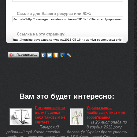
Ссылка для Вашего ресурса или ЖЖ:
Ссылка на эту страницу:
Поделиться…
Вам это будет интересно:
Потерпевший по
Україна взяла
делу Луценко
найбільші кліматичні
себя таковым не
зобов’язання
Із 26 листопада по
считает
Печерский
8 грудня 2012 року
районный суд Киева сегодня
делегація України брала участь
продолжил рассмотрение дела
у 18-й Конференції Сторін