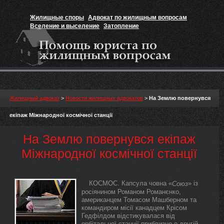
Жилищные споры
Адвокат по жилищным вопросам
Вселение и выселение
Затопление
Признание прав на жильё
Вакансии юриста
Жилищный адвокат
>
Новости жилищных адвокатов
>
На Землю повернувся
екіпаж Міжнародної космічної станції
На Землю повернувся екіпаж
Міжнародної космічної станції
КОСМОС. Капсула човна «
» із
Союз
росіянином Романом Романєнко,
американцем Томасом Машберном та
командиром місії канадцем Крісом
Гедфілдом відстикувалася від
орбітальної станції приблизно о другій