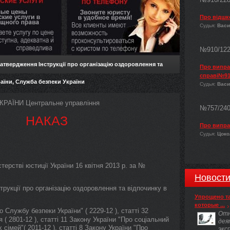
Про відшк
Судья:
Васи
№910/12
атвердження Інструкції про організацію оздоровлення та
Про виправ
справі№91
аїни, Служба безпеки України
Судья:
Васи
РАЇНИ Центральне управління
№757/24
НАКАЗ
Про випра
Судья:
Цокол
терстві юстиції України 16 квітня 2013 р. за №
Новост
рукції про організацію оздоровлення та відпочинку в
Упрощено т
которые ...
о Службу безпеки України" ( 2229-12 ), статті 32
Отн
( 2801-12 ), статті 11 Закону України "Про соціальний
дея
 сімей"( 2011-12 ), статті 8 Закону України "Про
экс