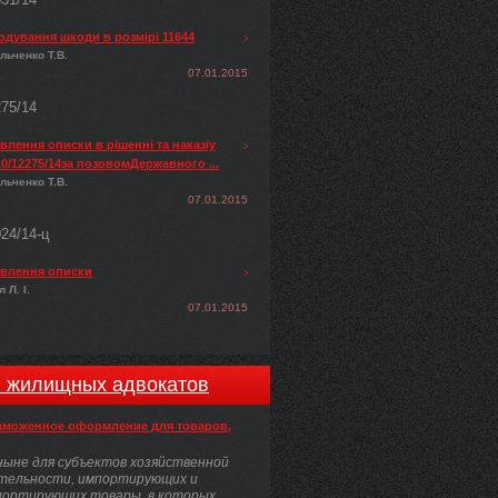
одування шкоди в розмірі 11644
льченко Т.В.
07.01.2015
275/14
лення описки в рішенні та наказіу
0/12275/14за позовомДержавного ...
льченко Т.В.
07.01.2015
024/14-ц
влення описки
 Л. І.
07.01.2015
и жилищных адвокатов
аможенное оформление для товаров,
ыне для субъектов хозяйственной
тельности, импортирующих и
портирующих товары, в которых