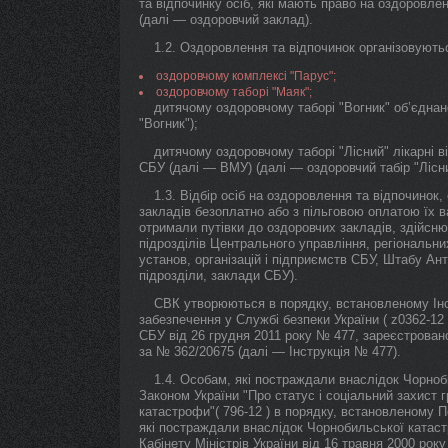
та відпочинку осіб, які мають право на оздоровле
(далі — оздоровчий заклад).
1.2. Оздоровлення та відпочинок організовують
оздоровчому комплексі "Парус";
оздоровчому таборі "Маяк";
дитячому оздоровчому таборі "Вогник" об’єднан
"Вогник");
дитячому оздоровчому таборі "Лісний" лікарні 
СБУ (далі — ВМУ) (далі — оздоровчий табір "Лісни
1.3. Відбір осіб на оздоровлення та відпочинок
закладів безоплатно або з пільговою оплатою їх вар
отримали путівки до оздоровчих закладів, здійсню
підрозділів Центрального управління, регіональних 
установ, організацій і підприємств СБУ, Штабу Ан
підрозділи, заклади СБУ).
СВК утворюються в порядку, встановленому Інс
забезпечення у Службі безпеки України ( z0362-1
СБУ від 26 грудня 2011 року № 477, зареєстровано
за № 362/20675 (далі — Інструкція № 477).
1.4. Особам, які постраждали внаслідок Чорноб
Законом України "Про статус і соціальний захист
катастрофи"( 796-12 ) в порядку, встановленому 
які постраждали внаслідок Чорнобильської катаст
Кабінету Міністрів України від 16 травня 2000 рок