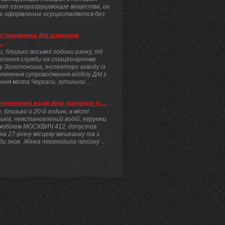
ют озоноразрушающие вещества, их
е оформление осуществляется без
.
і працівники ДАІ затримали
..
, близько восьмої години ранку, під
несення служби на стаціонарному
у Золотоноша, інспектори взводу із
печення супроводження відділу ДАІ з
ння міста Черкаси, зупинили ...
нетверезий водій збив пішоходів та ...
, близько о 20-й годині, в місті
ьків, невстановлений водій, керуючи
мобілем МОСКВИЧ 412, допустив
 на 27-річну місцеву мешканку та з
ди зник. Жінка переходила проїзну ...