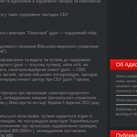
ння та відпочинок в оздоровчих таборах та комплексах
ся у таких оздоровчих закладах СБУ:
ого санаторію "Євпаторія" (далі — оздоровчий табір
відновного лікування Військово-медичного управління
й").
, оформлення та видачу їм путівок до оздоровчих
Об Адво
тості (далі — пільгова путівка), облік осіб, які
ють санаторно-відбіркові комісії (далі — СВК)
органів, органів військової контррозвідки, закладів,
Этот интерн
титерористичного центру при СБУ (далі ? органи,
очень часто
ожидает хор
Хотелося б 
трукцією про організацію санаторно-курортного
2 ), затвердженою наказом Центрального управління
Этот ресурс
ю у Міністерстві юстиції України 5 березня 2012 року
Влюбилась в 
молодцы!!! Ж
ильської катастрофи, путівки надаються згідно із
 громадян, які постраждали внаслідок Чорнобильської
Положенням про організацію оздоровлення громадян,
рофи( 800-2000-п ), затвердженим постановою
Публика
у № 800.