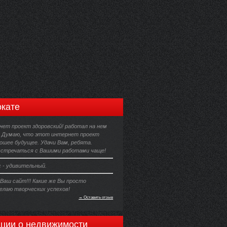
кате
ет проект здоровский! работал на нем
. Думаю, что этот интернет проект
ошее будущее. Удачи Вам, ребята.
встречаться с Вашими работами чаще!
 - удивительный.
Ваш сайт!!! Какие же Вы просто
елаю творческих успехов!
→ Оставить отзыв
ции о недвижимости