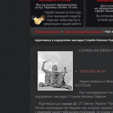
Жилищный адвокат
>
Новости жилищных адвокатов
>
Про з
відпочинку в оздоровчих закладах Служби безпеки Укр
СЛУЖБА БЕЗПЕКИ УК
25.03.2013 № 107
Зареєстровано в Мініс
617/23149
Про затвердження Інст
оздоровчих закладах Служби безпеки України
Відповідно до
і 27 Закону України "Пр
статей 10
Основ законодавства України про охорону здоров’я 
і правовий захист військовослужбовців та членів їх