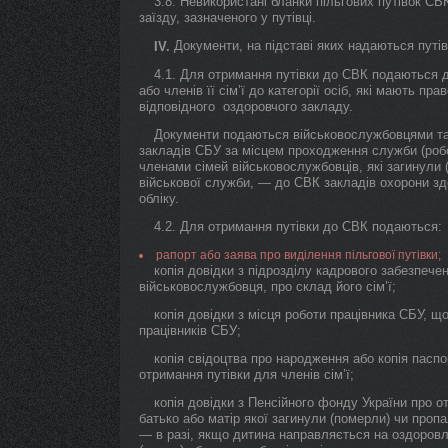
3.8. Невикористані бланки пільгових путівок СВ
заїзду, зазначеного у путівці.
Документи, на підставі яких надаються путі
IV.
4.1. Для отримання путівки до СВК подаються 
або членів її сім’ї до категорії осіб, які мають п
відповідного оздоровчого закладу.
Документи подаються військовослужбовцями та 
закладів СБУ за місцем проходження служби (робот
членами сімей військовослужбовців, які загинули 
військової служби, — до СВК закладів охорони з
обліку.
4.2. Для отримання путівки до СВК подаються:
рапорт або заява про виділення пільгової путівки;
копія довідки з підрозділу кадрового забезпече
військовослужбовця, про склад його сім’ї;
копія довідки з місця роботи працівника СБУ, щ
працівників СБУ;
копія свідоцтва про народження або копія паспо
отримання путівки для членів сім’ї;
копія довідки з Пенсійного фонду України про о
батько або матір якої загинули (померли) чи проп
— в разі, якщо дитина направляється на оздоровл