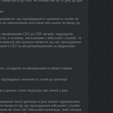
К повертають до ВМУ не пізніше ніж за 15 днів до дня
вки
документи, що підтверджують належність особи та/
раво на забезпечення пільговою або іншою путівкою до
працівниками СБУ до СВК органів, підрозділів,
и), а особами, звільненими з військової служби, та
(померли) або пропали безвісти під час проходження
доров’я СБУ за місцеперебуванням на медичному
ння, складеної за матеріалами особової справи
о підтверджує належність особи до категорії
рта дитини, копія свідоцтва про шлюб у разі
тримання пенсії дитиною в разі втрати годувальника,
али безвісти під час проходження військової служби,
ення як член сім’ї військовослужбовця, який загинув