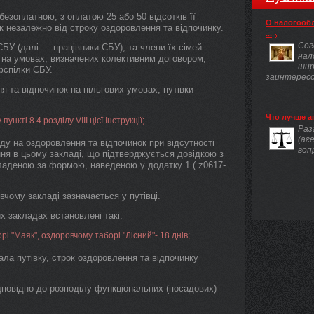
безоплатною, з оплатою 25 або 50 відсотків її
О налогооб
ік незалежно від строку оздоровлення та відпочинку.
...
Сег
 СБУ (далі — працівники СБУ), та члени їх сімей
нал
 на умовах, визначених колективним договором,
шир
фспілки СБУ.
заинтересов
я та відпочинок на пільгових умовах, путівки
Что лучше а
нкті 8.4 розділу VІІІ цієї Інструкції;
Раз
(аг
ду на оздоровлення та відпочинок при відсутності
воп
ня в цьому закладі, що підтверджується довідкою з
ладеною за формою, наведеною у додатку 1 ( z0617-
вчому закладі зазначається у путівці.
х закладах встановлені такі:
і "Маяк", оздоровчому таборі "Лісний"- 18 днів;
ала путівку, строк оздоровлення та відпочинку
дповідно до розподілу функціональних (посадових)