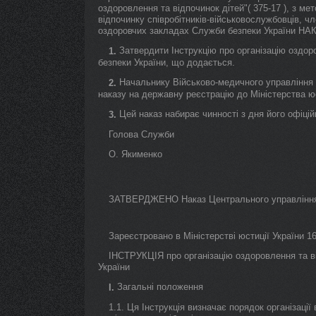
оздоровлення та відпочинок дітей"( 375-17 ), з ме
відпочинку співробітників-військовослужбовців, чле
оздоровчих закладах Служби безпеки України Н
Затвердити Інструкцію про організацію оздор
1.
безпеки України, що додається.
Начальнику Військово-медичного управління 
2.
наказу на державну реєстрацію до Міністерства юс
Цей наказ набирає чинності з дня його офіцій
3.
Голова Служби
О. Якименко
ЗАТВЕРДЖЕНО Наказ Центрального управління 
Зареєстровано в Міністерстві юстиції України 16
ІНСТРУКЦІЯ про організацію оздоровлення та в
України
Загальні положення
I.
1.1. Ця Інструкція визначає порядок організаці