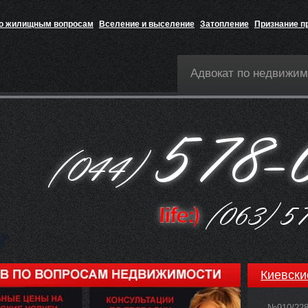
по жилищным вопросам
Вселение и выселение
Затопление
Признание п
Адвокат по недвижим
Киевски
№910/22