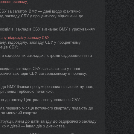
ровчого закладу;
 СБУ за запитом ВМУ — дані щодо фактичної
ілу, закладу СБУ у процентному відношенні до
ідрозділів, закладів СБУ визначає ВМУ з урахуванням:
ану, підрозділу, закладу СБУ;
ану, підрозділу, закладу СБУ у процентному
овців СБУ;
ь в оздоровчих закладах, строків оздоровлення та
дрозділів, закладів СБУ зазначається у плані
оровчих закладів СБУ, затвердженому в порядку,
ь до ВМУ бланки пронумерованих пільгових путівок,
кріплених гербовою печаткою.
дно до наказу Центрального управління СБУ.
исла першого місяця поточного кварталу подають до
к за минулий квартал.
Інструкції, яким до дати заїзду до оздоровчого закладу
крім дітей — інвалідів з дитинства.