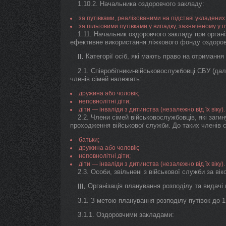
1.10.2. Начальника оздоровчого закладу:
за путівками, реалізованими на підставі укладених 
за пільговими путівками у випадку, зазначеному у пунк
1.11. Начальник оздоровчого закладу при органі
ефективне використання ліжкового фонду оздоров
Категорії осіб, які мають право на отримання 
II.
2.1. Співробітники-військовослужбовці СБУ (дал
членів сімей належать:
дружина або чоловік;
неповнолітні діти;
діти — інваліди з дитинства (незалежно від їх віку).
2.2. Члени сімей військовослужбовців, які заги
проходження військової служби. До таких членів 
батьки;
дружина або чоловік;
неповнолітні діти;
діти — інваліди з дитинства (незалежно від їх віку).
2.3. Особи, звільнені з військової служби за ві
Організація планування розподілу та видачі 
III.
3.1. З метою планування розподілу путівок до 
3.1.1. Оздоровчими закладами: