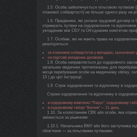
1.5. Особа забезпечується пільговою путівкою (
планової собівартості) не більше одного разу на р
1.6. Працівники, які уклали трудовий договір із
отримують путівки на оздоровлення та відпочинок
укладеним між СБУ та Об’єднаним комітетом про
1.7. Особам, які не мають права на оздоровленн
реалізуються:
за плановою собівартістю у випадках, зазначених у пу
на підставі укладених договорів.
1.8. Особа направляється до оздоровчого закла
загальних медичних протипоказань для перебуван
місця перебування особи на медичному обліку, ск
13 ) до цієї Інструкції.
1.9. Строк оздоровлення та відпочинку в оздоро
Строки оздоровлення та відпочинку в оздоровчи
в оздоровчому комплексі "Парус", оздоровчому табор
в оздоровчому таборі "Вогник" — 21 день.
1.10. За клопотанням СВК або особи, яка отрим
змінюється за рішенням:
1.10.1. Начальника ВМУ або його заступника ві
обов’язків — за пільговими путівками.