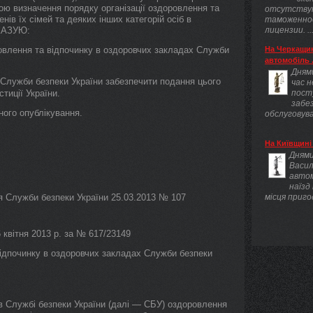
тою визначення порядку організації оздоровлення та
отсутству
нів їх сімей та деяких інших категорій осіб в
таможенно
АКАЗУЮ:
лицензии. ..
овлення та відпочинку в оздоровчих закладах Служби
На Черкащин
автомобіль .
Днями
Служби безпеки України забезпечити подання цього
час 
тиції України.
пост
забез
ного опублікування.
обслуговува
На Київщині 
Днями
Васил
авто
наїзд
Служби безпеки України 25.03.2013 № 107
місця приго
 квітня 2013 р. за № 617/23149
ідпочинку в оздоровчих закладах Служби безпеки
ї в Службі безпеки України (далі — СБУ) оздоровлення