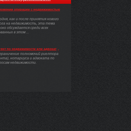
ложении операции с недвижимостью
одня, как и после принятия нового
ога на недвижимость, эта тема
око обсуждается среди всех
анных в этом ...
гент по недвижимости или адвокат
граничение полномочий риелтора
ента), нотариуса и адвоката по
росам недвижимости.