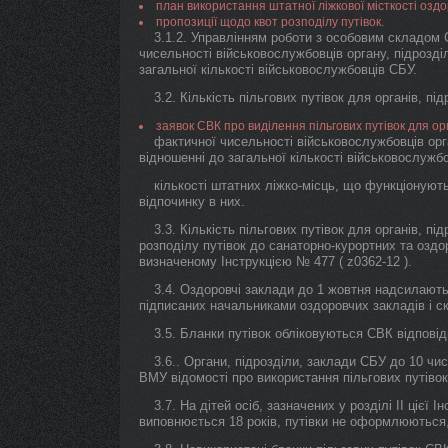
план використання штатної ліжкової місткості оздо
пропозиції щодо квот розподілу путівок.
3.1.2. Управлінням роботи з особовим складом
чисельності військовослужбовців органу, підрозд
загальної кількості військовослужбовців СБУ.
3.2. Кількість пільгових путівок для органів, п
заявок СВК про виділення пільгових путівок для орг
фактичної чисельності військовослужбовців орг
відношенні до загальної кількості військовослужб
кількості штатних ліжко-місць, що функціонуют
відпочинку в них.
3.3. Кількість пільгових путівок для органів, пі
розподілу путівок до санаторно-курортних та озд
визначеному Інструкцією № 477 ( z0362-12 ).
3.4. Оздоровчі заклади до 1 жовтня надсилают
підписаних начальниками оздоровчих закладів і с
3.5. Бланки путівок обліковуються СВК відпові
3.6.. Органи, підрозділи, заклади СБУ до 10 ч
ВМУ відомості про використання пільгових путіво
3.7. На дітей осіб, зазначених у розділі ІІ цієї 
виповнюється 18 років, путівки не оформлюються, 