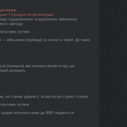
договорів;
ті 7.5 розділу VІІ цієї Інструкції.
зації оздоровлення та відпочинку забезпечує
чого закладу.
пільгових путівок
і — військовослужбовці) та члени їх сімей. До таких
нули (померли) або пропали безвісти під час
сімей належать:
ком, за станом здоров’я, за вислугою строку служби.
пільгових путівок
1 грудня поточного року до ВМУ подаються: