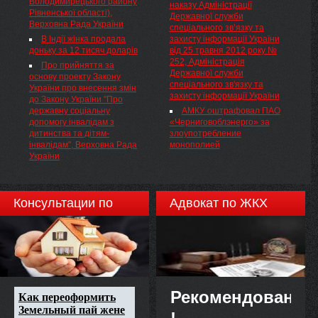
Володимирецького району
наказу Адміністрації
Рівненської області),
Державної служби
Верховна Рада України
спеціального зв’язку та
В Індії жінка продала
захисту інформації України
доньку за 12 тисяч доларів
від 25 травня 2012 року №
252, Адміністрація
Про прийняття за
Державної служби
основу проекту Закону
спеціального зв'язку та
України про внесення змін
захисту інформації України
до Закону України "Про
державну соціальну
АМКУ оштрафовал ПАО
допомогу інвалідам з
«Черниговоблэнерго» за
дитинства та дітям-
злоупотребление
інвалідам", Верховна Рада
монополией
України
Консультации по
Адвокат по ЖКХ
недвижимости
Рекомендовано