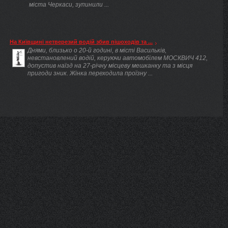
міста Черкаси, зупинили ...
На Київщині нетверезий водій збив пішоходів та ...
Днями, близько о 20-й годині, в місті Васильків,
невстановлений водій, керуючи автомобілем МОСКВИЧ 412,
допустив наїзд на 27-річну місцеву мешканку та з місця
пригоди зник. Жінка переходила проїзну ...