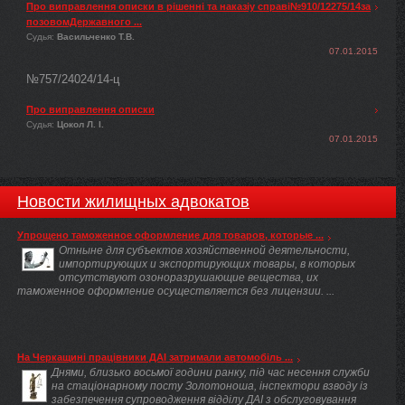
Про виправлення описки в рішенні та наказіу справі№910/12275/14за
позовомДержавного ...
Судья:
Васильченко Т.В.
07.01.2015
№757/24024/14-ц
Про виправлення описки
Судья:
Цокол Л. І.
07.01.2015
Новости жилищных адвокатов
Упрощено таможенное оформление для товаров, которые ...
Отныне для субъектов хозяйственной деятельности,
импортирующих и экспортирующих товары, в которых
отсутствуют озоноразрушающие вещества, их
таможенное оформление осуществляется без лицензии. ...
На Черкащині працівники ДАІ затримали автомобіль ...
Днями, близько восьмої години ранку, під час несення служби
на стаціонарному посту Золотоноша, інспектори взводу із
забезпечення супроводження відділу ДАІ з обслуговування