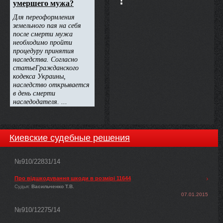
!
Киевские судебные решения
№910/22831/14
Про відшкодування шкоди в розмірі 11644
Судья:
Васильченко Т.В.
07.01.2015
№910/12275/14