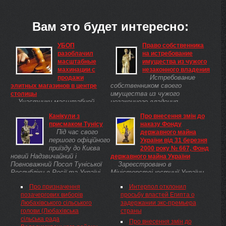
Вам это будет интересно:
УБОП
Право собственника
разоблачил
на истребование
масштабные
имущества из чужого
махинации с
незаконного владения
Истребование
продажи
собственником своего
элитных магазинов в центре
имущества из чужого
столицы
Участники масштабной
незаконного владения
мошеннической схемы,
осуществляется путем
Канікули з
Про внесення змін до
разоблаченной сотрудниками
подачи в суд виндикационного
присмаком Тунісу
наказу Фонду
столичного управления по
иска.
Під час свого
державного майна
борьбе с организованной
першого офіційного
України від 31 березня
преступностью, будут
приїзду до Києва
2000 року № 667, Фонд
отвечать перед судом.
новий Надзвичайний і
державного майна України
Махинаторы по поддельным
Повноважний Посол Туніської
Зареєстровано в
документам ...
Республіки в Росії та Україні
Міністерстві юстиції України
Алі Гуталі не пошкодував часу
27 липня 2012 р. за №
Про призначення
Интерпол отклонил
для спілкування з
1265/21577 Про внесення змін
позачергових виборів
просьбу властей Египта о
журналістами. ...
до наказу Фонду державного
Любахівського сільського
задержании экс-премьера
майна України від 31 березня
голови (Любахівська
страны
2000 року № 667
сільська рада
Про внесення змін до