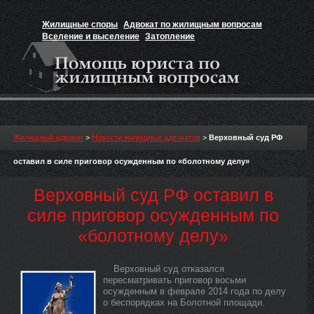
Жилищные споры
Адвокат по жилищным вопросам
Вселение и выселение
Затопление
Признание прав на жильё
Вакансии юриста
Жилищный адвокат
>
Новости жилищных адвокатов
>
Верховный суд РФ
оставил в силе приговор осужденным по «болотному делу»
Верховный суд РФ оставил в
силе приговор осужденным по
«болотному делу»
Верховный суд отказался
пересматривать приговор восьми
осужденным в феврале 2014 года по делу
о беспорядках на Болотной площади.