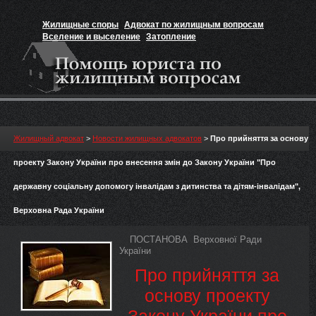
Жилищные споры
Адвокат по жилищным вопросам
Вселение и выселение
Затопление
Признание прав на жильё
Вакансии юриста
Жилищный адвокат
>
Новости жилищных адвокатов
>
Про прийняття за основу
проекту Закону України про внесення змін до Закону України "Про
державну соціальну допомогу інвалідам з дитинства та дітям-інвалідам",
Верховна Рада України
ПОСТАНОВА Верховної Ради
України
Про прийняття за
основу проекту