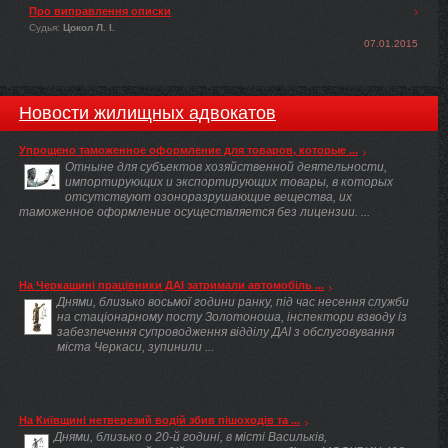
Про виправлення описки
Судья:
Цокол Л. І.
07.01.2015
Новости жилищных адвокатов
Упрощено таможенное оформление для товаров, которые ...
Отныне для субъектов хозяйственной деятельности,
импортирующих и экспортирующих товары, в которых
отсутствуют озоноразрушающие вещества, их
таможенное оформление осуществляется без лицензии. ...
На Черкащині працівники ДАІ затримали автомобіль ...
Днями, близько восьмої години ранку, під час несення служби
на стаціонарному посту Золотоноша, інспектори взводу із
забезпечення супроводження відділу ДАІ з обслуговування
міста Черкаси, зупинили ...
На Київщині нетверезий водій збив пішоходів та ...
Днями, близько о 20-й годині, в місті Васильків,