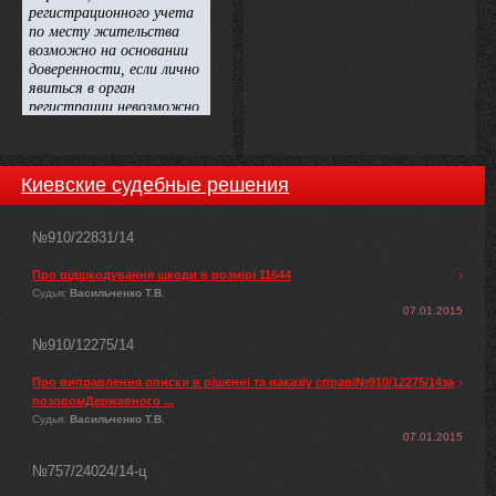
Національна комісія, що
здійснює державне
регулювання у сфері
енергетики, ПОСТАНОВЛЯЄ:
Киевские судебные решения
№910/22831/14
Про відшкодування шкоди в розмірі 11644
Судья:
Васильченко Т.В.
07.01.2015
№910/12275/14
Про виправлення описки в рішенні та наказіу справі№910/12275/14за
позовомДержавного ...
Судья:
Васильченко Т.В.
07.01.2015
№757/24024/14-ц