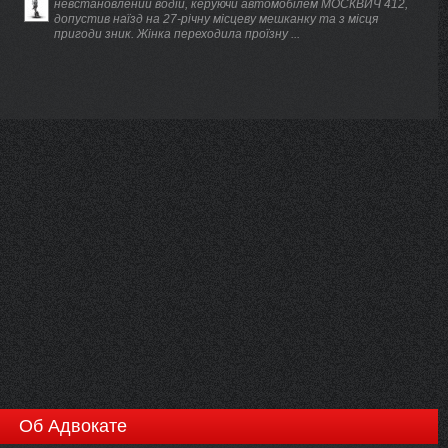
невстановлений водій, керуючи автомобілем МОСКВИЧ 412,
допустив наїзд на 27-річну місцеву мешканку та з місця
пригоди зник. Жінка переходила проїзну ...
Об Адвокате