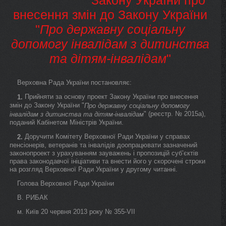
Закону України про
внесення змін до Закону України
"
Про державну соціальну
допомогу інвалідам з дитинства
та дітям-інвалідам
"
Верховна Рада України постановляє:
Прийняти за основу проект Закону України про внесення
1.
змін до Закону України "
Про державну соціальну допомогу
" (реєстр. № 2015а),
інвалідам з дитинства та дітям-інвалідам
поданий Кабінетом Міністрів України.
Доручити Комітету Верховної Ради України у справах
2.
пенсіонерів, ветеранів та інвалідів доопрацювати зазначений
законопроект з урахуванням зауважень і пропозицій суб’єктів
права законодавчої ініціативи та внести його у скорочені строки
на розгляд Верховної Ради України у другому читанні.
Голова Верховної Ради України
В. РИБАК
м. Київ 20 червня 2013 року № 355-VII