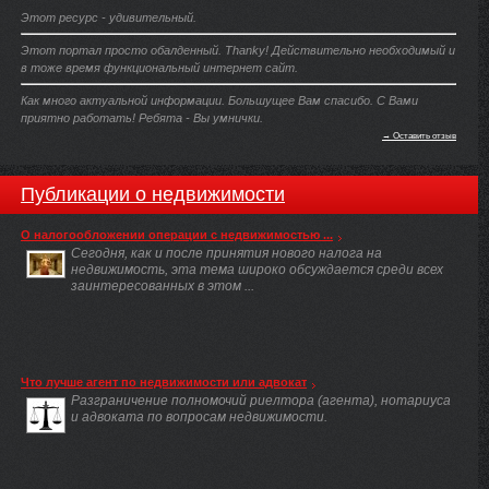
Этот ресурс - удивительный.
Этот портал просто обалденный. Thanky! Действительно необходимый и
в тоже время функциональный интернет сайт.
Как много актуальной информации. Большущее Вам спасибо. С Вами
приятно работать! Ребята - Вы умнички.
→ Оставить отзыв
Публикации о недвижимости
О налогообложении операции с недвижимостью ...
Сегодня, как и после принятия нового налога на
недвижимость, эта тема широко обсуждается среди всех
заинтересованных в этом ...
Что лучше агент по недвижимости или адвокат
Разграничение полномочий риелтора (агента), нотариуса
и адвоката по вопросам недвижимости.