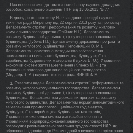
Про внесення змін до тематичного Плану науково-дослідних
розробок, схваленого рішенням НТР від 13.06.2013 № 77
Відповідно до протоколу № 9 засідання президії науково-
технічної ради Мінрегіону від 22 серпня 2013 року та пропозиції
Департаменту стратегії реформування та розвитку житлово-
комунального господарства (Олійник Н.І.), Департаменту
розвитку будівельної діяльності, ціноутворення та економіки
будівництва (Губень П.І.), Департаменту державних програм та
розвитку житлового будівництва (Непомнящий О. М.),
Департаменту нормативно-методичного забезпечення
промислового і цивільного будівництва, будіндустрії та
виробництва будівельних матеріалів (Глухов В. О.), Управління
економіки систем життєзабезпечення (Кіпенко М. Ф.) та
Управління водопровідно-каналізаційного господарства
(Медведь Т. А.) науково-технічна рада ВИРІШИЛА:
Схвалити надані Департаментом стратегії реформування та
1.
розвитку житлово-комунального господарства, Департаментом
розвитку будівельної діяльності, ціноутворення та економіки
будівництва, Департаментом державних програм та розвитку
житлового будівництва, Департаментом нормативно-методичного
забезпечення промислового і цивільного будівництва,
будіндустрії та виробництва будівельних матеріалів,
Управлінням економіки систем життєзабезпечення та
Управлінням водопровідно-каналізаційного господарства
розрахунки рекомендованої загальної трудомісткості НДР, які
обраховані відповідно до Рекомендацій з визначення орієнтовної