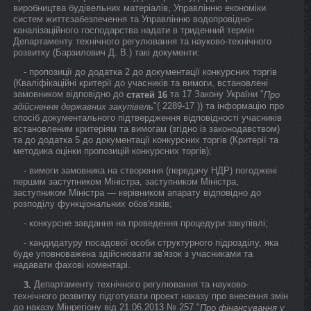
виробництва будівельних матеріалів, Управлінню економіки
систем життєзабезпечення та Управлінню водопровідно-
каналізаційного господарства надати в триденний термін
Департаменту технічного регулювання та науково-технічного
розвитку (Барзилович Д. В.) такі документи:
- пропозиції до додатка 2 до документації конкурсних торгів
(Кваліфікаційні критерії до учасників та вимоги, встановлені
замовником відповідно до
та 17 Закону України "
статей 16
Про
"( 2289-17 )) та інформацію про
здійснення державних закупівель
спосіб документального підтвердження відповідності учасників
встановленим критеріям та вимогам (згідно із законодавством)
та до додатка 5 до документації конкурсних торгів (Критерії та
методика оцінки пропозицій конкурсних торгів);
- вимоги замовника на створення (передачу НДР) погоджені
першим заступником Міністра, заступником Міністра,
заступником Міністра — керівником апарату відповідно до
розподілу функціональних обов'язків;
- конкурсне завдання на проведення процедури закупівлі;
- кандидатуру посадової особи структурного підрозділу, яка
буде уповноважена здійснювати зв'язок з учасниками та
надавати фахові коментарі.
Департаменту технічного регулювання та науково-
3.
технічного розвитку підготувати проект наказу про внесення змін
до наказу Мінрегіону від 21.06.2013 № 257 "
Про фінансування у