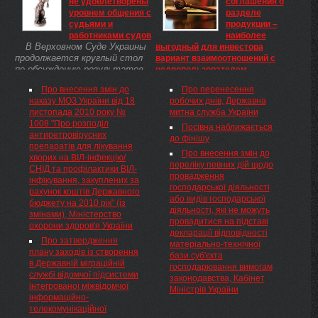
не удовлетворены
соглашения о
навіть, Японія. В морі тісно від
українців, які постраждали
уровнем общения с
разделе
лінкорів, ...
внаслідок ДТП у Вітебській
судьями и
продукции –
області 28 липня.
работниками судов
наиболее
В Верховном Суде Украины
выгодный для инвестора
продолжается круглый стол
вариант взаимоотношений с
по обсуждению результатов
недропользователем
мониторинга доступности,
В соответствии с
Про внесення змін до
Про перенесення
независимости и
положениями действующего
наказу МОЗ України від 18
робочих днів, Державна
справедливости правосудия на
украинского законодательства
листопада 2010 року №
митна служба України
Украине.
у инвестора, желающего
1008 "Про розподіл
принять участие в реализации
Посівна наближається
антиретровірусних
проектов по добыче полезных
до фінішу
препаратів для лікування
ископаемых на территории
Про внесення змін до
хворих на ВІЛ-інфекцію/
Украины, есть несколько ...
переліку певних дій щодо
СНІД та профілактики ВІЛ-
провадження
інфікування, закуплених за
господарської діяльності
рахунок коштів Державного
або видів господарської
бюджету на 2010 рік" (із
діяльності, які не можуть
змінами), Міністерство
провадитися на підставі
охорони здоров'я України
декларації відповідності
Про затвердження
матеріально-технічної
плану заходів із створення
бази суб'єкта
в Державній міграційній
господарювання вимогам
службі відомчої підсистеми
законодавства, Кабінет
інтегрованої міжвідомчої
Міністрів України
інформаційно-
телекомунікаційної