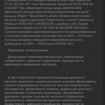
), затверджена постановою Кабінету Міністрів України від
27.02.2013 № 187; Указ Президента України від 28.02.2008 №
"Про невідкладні заходи щодо забезпечення
174/2008
ефективного використання паливно-енергетичних ресурсів"
;
"Про розвиток ринків паливно-енергетичних
рішення РНБОУ
ресурсів в рамках реалізації Енергетичної стратегії України на
період до 2030 року"
( n0009525-09 ), уведене в дію Указом
Президента України від 27.08.2009 № 681/2009( 681/2009 );
Галузева програма енергоефективності та енергозбереження
у житлово-комунальному господарстві на 2010 — 2014 роки;
Галузева програма підвищення енергоефективності у
будівництві на 2010 — 2014 роки( v0257661-09 )
Принципові технічні рішення
Департамент нормативно-методичного забезпечення
промислового і цивільного будівництва, будіндустрії та
виробництва будівельних матеріалів
".
Для своєчасного проведення процедури державної
2.
закупівлі зазначених науково-дослідних розробок Департаменту
стратегії реформування та розвитку житлово-комунального
господарства, Департаменту розвитку будівельної діяльності,
ціноутворення та економіки будівництва, Департаменту
державних програм та розвитку житлового будівництва,
Департаменту нормативно-методичного забезпечення
промислового і цивільного будівництва, будіндустрії та