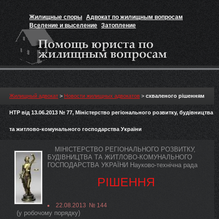
Жилищные споры
Адвокат по жилищным вопросам
Вселение и выселение
Затопление
Признание прав на жильё
Вакансии юриста
Жилищный адвокат
>
Новости жилищных адвокатов
>
схваленого рішенням
НТР від 13.06.2013 № 77, Міністерство регіонального розвитку, будівництва
та житлово-комунального господарства України
МІНІСТЕРСТВО РЕГІОНАЛЬНОГО РОЗВИТКУ,
БУДІВНИЦТВА ТА ЖИТЛОВО-КОМУНАЛЬНОГО
ГОСПОДАРСТВА УКРАЇНИ Науково-технічна рада
РІШЕННЯ
22.08.2013 № 144
(у робочому порядку)