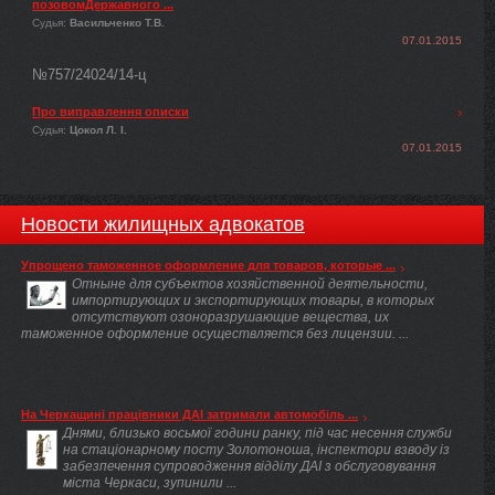
позовомДержавного ...
Судья:
Васильченко Т.В.
07.01.2015
№757/24024/14-ц
Про виправлення описки
Судья:
Цокол Л. І.
07.01.2015
Новости жилищных адвокатов
Упрощено таможенное оформление для товаров, которые ...
Отныне для субъектов хозяйственной деятельности,
импортирующих и экспортирующих товары, в которых
отсутствуют озоноразрушающие вещества, их
таможенное оформление осуществляется без лицензии. ...
На Черкащині працівники ДАІ затримали автомобіль ...
Днями, близько восьмої години ранку, під час несення служби
на стаціонарному посту Золотоноша, інспектори взводу із
забезпечення супроводження відділу ДАІ з обслуговування
міста Черкаси, зупинили ...