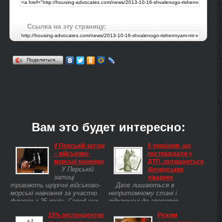
Ссылка на эту страницу:
Поделиться…
Вам это будет интересно:
У Перській затоці
9 українців, що
– військово-
постраждали у
морські маневри
ДТП, залишаються
У Перській
білоруських
затоці
лікарнях
тривають щорічні військово-
Двоє лишаються в
морські навчання за участю
непритомному стані і
флотів з 25 країн. Серед них
підключені до апаратів
США, Велика Британія,
штучного дихання.В лікарнях
10% респондентов
Режим
Франція, арабські держави і,
Білорусі залишаються 9