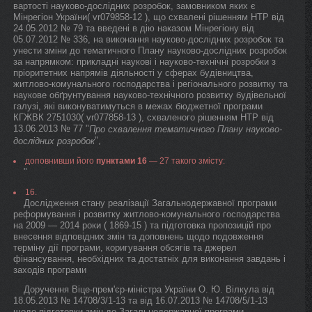
вартості науково-дослідних розробок, замовником яких є
Мінрегіон України( vr079858-12 ), що схвалені рішенням НТР від
24.05.2012 № 79 та введені в дію наказом Мінрегіону від
05.07.2012 № 336, на виконання науково-дослідних розробок та
унести зміни до тематичного Плану науково-дослідних розробок
за напрямком: прикладні наукові і науково-технічні розробки з
пріоритетних напрямів діяльності у сферах будівництва,
житлово-комунального господарства і регіонального розвитку та
наукове обґрунтування науково-технічного розвитку будівельної
галузі, які виконуватимуться в межах бюджетної програми
КГЖВК 2751030( vr077858-13 ), схваленого рішенням НТР від
13.06.2013 № 77 "
Про схвалення тематичного Плану науково-
",
дослідних розробок
доповнивши його
пунктами 16
— 27 такого змісту:
"
16.
Дослідження стану реалізації Загальнодержавної програми
реформування і розвитку житлово-комунального господарства
на 2009 — 2014 роки ( 1869-15 ) та підготовка пропозицій про
внесення відповідних змін та доповнень щодо подовження
терміну дії програми, коригування обсягів та джерел
фінансування, необхідних та достатніх для виконання завдань і
заходів програми
Доручення Віце-прем'єр-міністра України О. Ю. Вілкула від
18.05.2013 № 14708/3/1-13 та від 16.07.2013 № 14708/5/1-13
щодо підготовки змін до Загальнодержавної програми