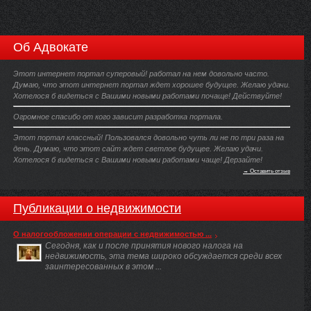
Об Адвокате
Этот интернет портал суперовый! работал на нем довольно часто.
Думаю, что этот интернет портал ждет хорошее будущее. Желаю удачи.
Хотелося б видеться с Вашими новыми работами почаще! Действуйте!
Огромное спасибо от кого зависит разработка портала.
Этот портал классный! Пользовался довольно чуть ли не по три раза на
день. Думаю, что этот сайт ждет светлое будущее. Желаю удачи.
Хотелося б видеться с Вашими новыми работами чаще! Дерзайте!
→ Оставить отзыв
Публикации о недвижимости
О налогообложении операции с недвижимостью ...
Сегодня, как и после принятия нового налога на
недвижимость, эта тема широко обсуждается среди всех
заинтересованных в этом ...