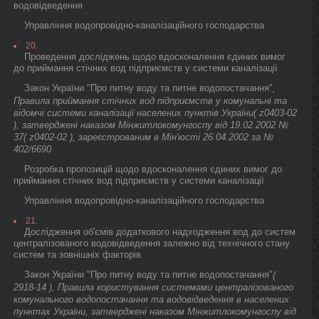
водовідведення
Управління водопровідно-каналізаційного господарства
20.
Проведення досліджень щодо вдосконалення єдиних вимог
до приймання стічних вод підприємств у системи каналізації
Закон України "Про питну воду та питне водопостачання"
,
Правила приймання стічних вод підприємств у комунальні та
відомчі системи каналізації населених пунктів України( z0403-02
), затверджені наказом Мінжитлокомунгоспу від 19.02.2002 №
37( z0402-02 ), зареєстрованим в Мін'юсті 26.04.2002 за №
402/6690
Розробка пропозицій щодо вдосконалення єдиних вимог до
приймання стічних вод підприємств у системи каналізації
Управління водопровідно-каналізаційного господарства
21.
Дослідження об'ємів додаткового надходження вод до систем
централізованого водовідведення залежно від технічного стану
систем та зовнішніх факторів
Закон України "Про питну воду та питне водопостачання"
(
2918-14 ), Правила користування системами централізованого
комунального водопостачання та водовідведення в населених
пунктах України, затверджені наказом Мінжитлокомунгоспу від