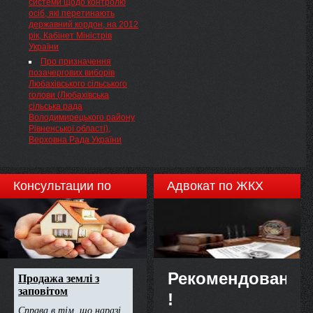
системи щодо контролю
осіб, які перетинають
державний кордон, на 2012
рік, Кабінет Міністрів
України
Про призначення
позачергових виборів
Любахівського сільського
голови (Любахівська
сільська рада
Володимирецького району
Рівненської області),
Верховна Рада України
Консультации по
Адвокат по ЖКХ
недвижимости
Рекомендовано
!