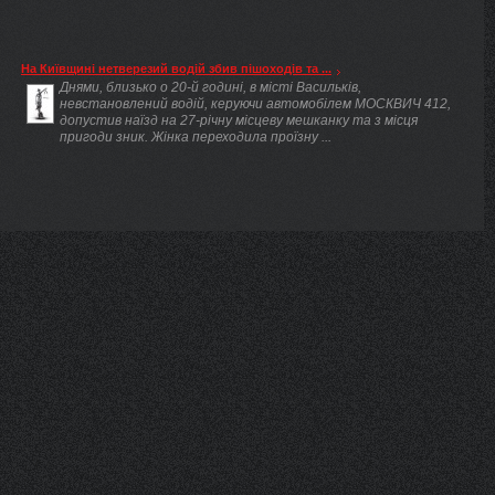
На Київщині нетверезий водій збив пішоходів та ...
Днями, близько о 20-й годині, в місті Васильків,
невстановлений водій, керуючи автомобілем МОСКВИЧ 412,
допустив наїзд на 27-річну місцеву мешканку та з місця
пригоди зник. Жінка переходила проїзну ...