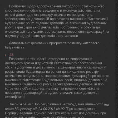
Пропозиції щодо вдосконалення методології статистичного
спостереження обсягів введеного в експлуатацію житла на
основі даних єдиного реєстру отриманих повідомлень,
зареєстрованих декларацій про початок виконання підготовчих і
будівельних робіт, виданих дозволів на виконання будівельних
робіт, зареєстрованих декларацій про готовність об'єкта до
експлуатації та виданих сертифікатів, повернення декларацій та
відмов у видачі таких дозволів і сертифікатів
Департамент державних програм та розвитку житлового
будівництва
23.
Розроблення технології, створення та випробування
дослідного зразка підсистеми статистичного спостереження
обсягів документів дозвільного та декларативного характеру у
розрізі видів будівництва на основі даних єдиного реєстру
отриманих повідомлень, зареєстрованих декларацій про початок
виконання підготовчих і будівельних робіт, виданих дозволів на
виконання будівельних робіт, зареєстрованих декларацій про
готовність об'єкта до експлуатації та виданих сертифікатів,
повернення декларацій та відмов у видачі таких дозволів і
сертифікатів
Закон України "Про регулювання містобудівної діяльності"
та
"Про затвердження
наказ Мінрегіону від 24.06.2011 № 92
Порядку ведення єдиного реєстру отриманих повідомлень про
початок виконання підготовчих і будівельних робіт,