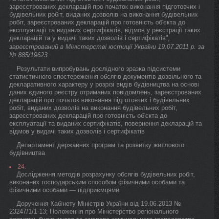
зареєстрованих декларацій про початок виконання підготовчих і
будівельних робіт, виданих дозволів на виконання будівельних
робіт, зареєстрованих декларацій про готовність об'єкта до
експлуатації та виданих сертифікатів, відмов у реєстрації таких
декларацій та у видачі таких дозволів і сертифікатів"
,
зареєстрований в Міністерстві юстиції України 19.07.2011 р. за
№ 885/19623
Результати випробувань дослідного зразка підсистеми
статистичного спостереження обсягів документів дозвільного та
декларативного характеру у розрізі видів будівництва на основі
даних єдиного реєстру отриманих повідомлень, зареєстрованих
декларацій про початок виконання підготовчих і будівельних
робіт, виданих дозволів на виконання будівельних робіт,
зареєстрованих декларацій про готовність об'єкта до
експлуатації та виданих сертифікатів, повернення декларацій та
відмов у видачі таких дозволів і сертифікатів
Департамент державних програм та розвитку житлового
будівництва
24.
Дослідження методів розрахунку обсягів будівельних робіт,
виконаних господарським способом фізичними особами та
фізичними особами — підприємцями
Доручення Кабінету Міністрів України від 19.06.2013 №
23247/1/1-13; Положення про Міністерство регіонального