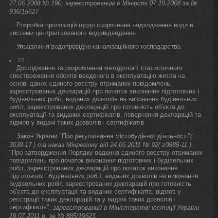
27.06.2008 № 190, зареєстрованим в Мінюсті 07.10.2008 за №
936/15627
Розробка пропозицій щодо скорочення надходження води в
системи централізованого водовідведення
Управління водопровідно-каналізаційного господарства
22
Дослідження та розроблення методології статистичного
спостереження обсягів введеного в експлуатацію житла на
основі даних єдиного реєстру отриманих повідомлень,
зареєстрованих декларацій про початок виконання підготовчих і
будівельних робіт, виданих дозволів на виконання будівельних
робіт, зареєстрованих декларацій про готовність об'єкта до
експлуатації та виданих сертифікатів, повернення декларацій та
відмов у видачі таких дозволів і сертифікатів
Закон України "Про регулювання містобудівної діяльності"
(
3038-17 ) та наказ Мінрегіону від 24.06.2011 № 92( z0885-11 )
"Про затвердження Порядку ведення єдиного реєстру отриманих
повідомлень про початок виконання підготовчих і будівельних
робіт, зареєстрованих декларацій про початок виконання
підготовчих і будівельних робіт, виданих дозволів на виконання
будівельних робіт, зареєстрованих декларацій про готовність
об'єкта до експлуатації та виданих сертифікатів, відмов у
реєстрації таких декларацій та у видачі таких дозволів і
сертифікатів"
, зареєстрований в Міністерстві юстиції України
19.07.2011 р. за № 885/19623