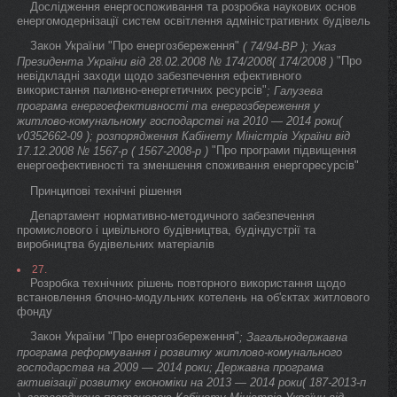
Дослідження енергоспоживання та розробка наукових основ
енергомодернізації систем освітлення адміністративних будівель
Закон України "Про енергозбереження"
( 74/94-ВР ); Указ
"Про
Президента України від 28.02.2008 № 174/2008( 174/2008 )
невідкладні заходи щодо забезпечення ефективного
використання паливно-енергетичних ресурсів"
; Галузева
програма енергоефективності та енергозбереження у
житлово-комунальному господарстві на 2010 — 2014 роки(
v0352662-09 ); розпорядження Кабінету Міністрів України від
"Про програми підвищення
17.12.2008 № 1567-р ( 1567-2008-р )
енергоефективності та зменшення споживання енергоресурсів"
Принципові технічні рішення
Департамент нормативно-методичного забезпечення
промислового і цивільного будівництва, будіндустрії та
виробництва будівельних матеріалів
27.
Розробка технічних рішень повторного використання щодо
встановлення блочно-модульних котелень на об'єктах житлового
фонду
Закон України "Про енергозбереження"
; Загальнодержавна
програма реформування і розвитку житлово-комунального
господарства на 2009 — 2014 роки; Державна програма
активізації розвитку економіки на 2013 — 2014 роки( 187-2013-п