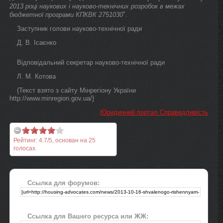
2013 році наукових і науково-технічних розробок в межах
".
бюджетної програми КПКВК 2751030
Заступник голови науково-технічної ради
Д. В. Ісаєнко
Відповідальний секретар науково-технічної ради
Л. М. Котова
{Текст взято з сайту Мінрегіону України
http://www.minregion.gov.ua/}
Юридичний портал Справедливість
Рейтинг:
4.7
/
5
, основан на
25
голосах.
Ссылка для форумов:
Ссылка для Вашего ресурса или ЖЖ: