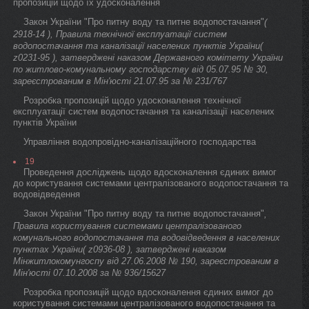
пропозицій щодо їх удосконалення
Закон України "Про питну воду та питне водопостачання"
(
2918-14 ), Правила технічної експлуатації систем
водопостачання та каналізації населених пунктів України(
z0231-95 ), затверджені наказом Державного комітету України
по житлово-комунальному господарству від 05.07.95 № 30,
зареєстрованим в Мін'юсті 21.07.95 за № 231/767
Розробка пропозицій щодо удосконалення технічної
експлуатації систем водопостачання та каналізації населених
пунктів України
Управління водопровідно-каналізаційного господарства
19
Проведення досліджень щодо вдосконалення єдиних вимог
до користування системами централізованого водопостачання та
водовідведення
Закон України "Про питну воду та питне водопостачання"
,
Правила користування системами централізованого
комунального водопостачання та водовідведення в населених
пунктах України( z0936-08 ), затверджені наказом
Мінжитлокомунгоспу від 27.06.2008 № 190, зареєстрованим в
Мін'юсті 07.10.2008 за № 936/15627
Розробка пропозицій щодо вдосконалення єдиних вимог до
користування системами централізованого водопостачання та