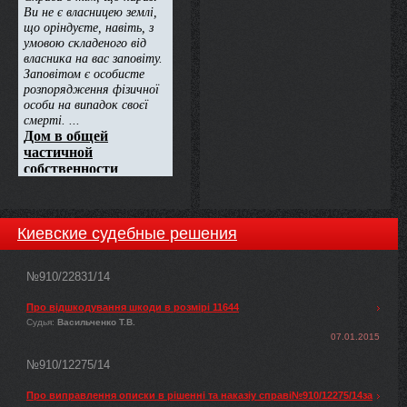
Киевские судебные решения
№910/22831/14
Про відшкодування шкоди в розмірі 11644
Судья:
Васильченко Т.В.
07.01.2015
№910/12275/14
Про виправлення описки в рішенні та наказіу справі№910/12275/14за