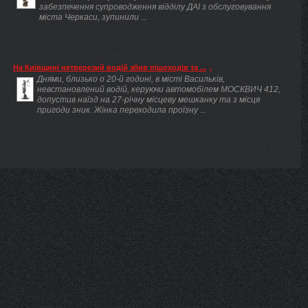
забезпечення супроводження відділу ДАІ з обслуговування
міста Черкаси, зупинили ...
На Київщині нетверезий водій збив пішоходів та ...
Днями, близько о 20-й годині, в місті Васильків,
невстановлений водій, керуючи автомобілем МОСКВИЧ 412,
допустив наїзд на 27-річну місцеву мешканку та з місця
пригоди зник. Жінка переходила проїзну ...