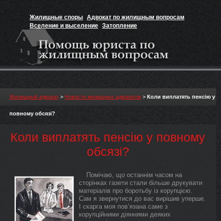
Жилищные споры
Адвокат по жилищным вопросам
Вселение и выселение
Затопление
Признание прав на жильё
Вакансии юриста
Жилищный адвокат
>
Новости жилищных адвокатов
>
Коли виплатять пенсію у
повному обсязі?
Коли виплатять пенсію у повному
обсязі?
Помічаю, що останнім часом на
сторінках газети стали більше друкувати
матеріалів про боротьбу із корупцією.
Сам я звернутися до вас вирішив уперше.
І скарга моя пов’язана саме з
корупційними діяннями деяких