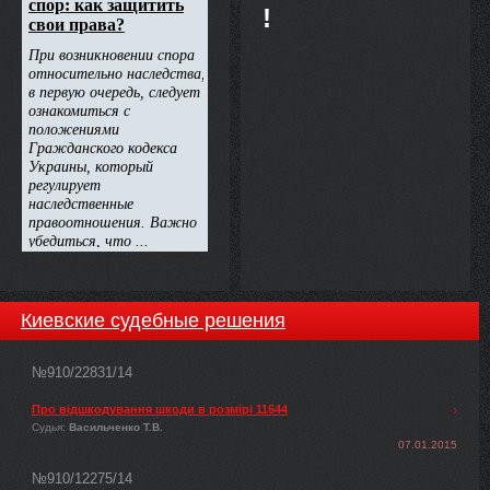
!
Киевские судебные решения
№910/22831/14
Про відшкодування шкоди в розмірі 11644
Судья:
Васильченко Т.В.
07.01.2015
№910/12275/14