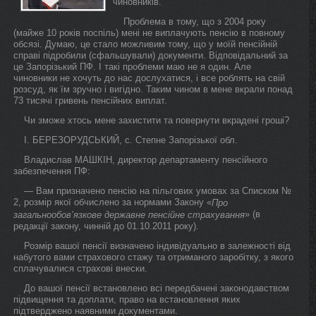
чиновників.
Проблема в тому, що з 2004 року
(майже 10 років поспіль) мені не виплачують пенсію в повному
обсязі. Думаю, це стало можливим тому, що у моїй пенсійній
справі підробили (сфальшували) документи. Відповідальний за
це Запорізький ПФ. І такі проблеми маю не я один. Але
чиновники не хочуть до нас дослухатися, і все роблять на свій
розсуд, як їм зручно і вигідно. Таким чином в мене вкрали понад
73 тисячі гривень пенсійних виплат.
Чи зможе хтось мене захистити та повернути вкрадені гроші?
І. БЕРЕЗОРУДСЬКИЙ, с. Степне Запорізької обл.
Владислав МАШКІН, директор департаменту пенсійного
забезпечення ПФ:
— Вам призначено пенсію на пільгових умовах за Списком №
2, розмір якої обчислено за нормами Закону «
Про
» (в
загальнообов’язкове державне пенсійне страхування
редакції закону, чинній до 01.10.2011 року).
Розмір вашої пенсії визначено індивідуально в залежності від
набутого вами страхового стажу та отриманого заробітку, з якого
сплачувалися страхові внески.
До вашої пенсії встановлено всі передбачені законодавством
підвищення та доплати, право на встановлення яких
підтверджено наявними документами.