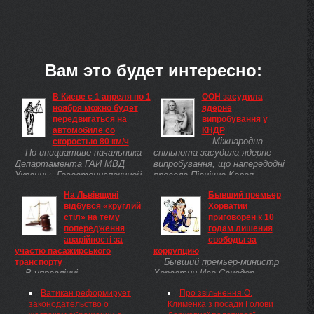
Вам это будет интересно:
В Киеве с 1 апреля по 1
ООН засудила
ноября можно будет
ядерне
передвигаться на
випробування у
автомобиле со
КНДР
Міжнародна
скоростью 80 км/ч
По инициативе начальника
спільнота засудила ядерне
Департамента ГАИ МВД
випробування, що напередодні
Украины, Госавтоинспекцией
провела Північна Корея.
сейчас проводится
На Львівщині
Бывший премьер
тщательный анализ
відбувся «круглий
Хорватии
организации дорожного
стіл» на тему
приговорен к 10
движения в столице и
попередження
годам лишения
изучаются возможности
аварійності за
свободы за
создания более удобных ...
участю пасажирського
коррупцию
Бывший премьер-министр
транспорту
В управлінні
Хорватии Иво Санадер
Державтоінспекції Львівської
сегодня, 20 ноября с. г., был
Ватикан реформирует
Про звільнення О.
області відбулась зустріч із
приговорен судом г. Загреба к
законодательство о
Клименка з посади Голови
представниками
10 годам лишения свободы за