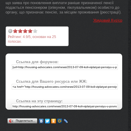
що заява про поновлення виплати раніше призначеної пенсії
подається пенсіонером (опікуном, піклувальником) особисто до
органу, що призначає пенсію, за місцем проживання (реєстрації).
Урядовий Кур'єр
Рейтинг:
4.9
/
5
, основан на
25
голосах.
Ссылка для форумов:
Ссылка для Вашего ресурса или ЖЖ:
Ссылка на эту страницу:
Поделиться…