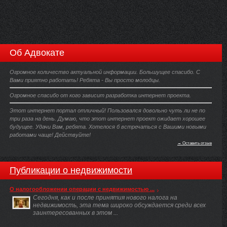
Об Адвокате
Огромное количество актуальной информации. Большущее спасибо. С
Вами приятно работать! Ребята - Вы просто молодцы.
Огромное спасибо от кого зависит разработка интернет проекта.
Этот интернет портал отличный! Пользовался довольно чуть ли не по
три раза на день. Думаю, что этот интернет проект ожидает хорошее
будущее. Удачи Вам, ребята. Хотелося б встречаться с Вашими новыми
работами чаще! Действуйте!
→ Оставить отзыв
Публикации о недвижимости
О налогообложении операции с недвижимостью ...
Сегодня, как и после принятия нового налога на
недвижимость, эта тема широко обсуждается среди всех
заинтересованных в этом ...