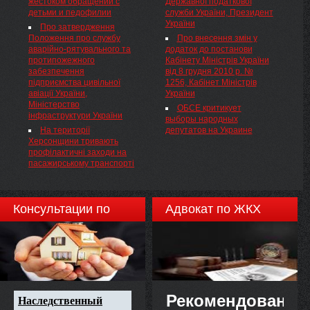
жестоком обращении с
Державної податкової
автотранспортних
взяточничество и спекуляции
детьми и педофилии
служби України, Президент
підприємств. Правоохоронці
в условиях военного времени,
України
розповіли перевізникам про
передает ...
Про затвердження
стан аварійності за участю
Положення про службу
Про внесення змін у
пасажирського ...
аварійно-рятувального та
додаток до постанови
протипожежного
Кабінету Міністрів України
забезпечення
від 8 грудня 2010 р. №
підприємства цивільної
1256, Кабінет Міністрів
авіації України,
України
Міністерство
ОБСЕ критикует
інфраструктури України
выборы народных
На території
депутатов на Украине
Херсонщини тривають
профілактичні заходи на
пасажирському транспорті
Консультации по
Адвокат по ЖКХ
недвижимости
Рекомендовано