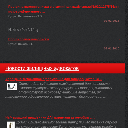
Про виправлення описки в рішенні та наказіу справі№910/12275/14за
позовомДержавного ...
Судья:
Васильченко Т.В.
07.01.2015
№757/24024/14-ц
Про виправлення описки
Судья:
Цокол Л. І.
07.01.2015
Новости жилищных адвокатов
Упрощено таможенное оформление для товаров, которые ...
Отныне для субъектов хозяйственной деятельности,
импортирующих и экспортирующих товары, в которых
отсутствуют озоноразрушающие вещества, их
таможенное оформление осуществляется без лицензии. ...
На Черкащині працівники ДАІ затримали автомобіль ...
Днями, близько восьмої години ранку, під час несення служби
на стаціонарному посту Золотоноша, інспектори взводу із