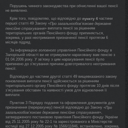
Порушень чинного законодавства при обчисленні вашої пенсії
не виявлено.
Крім того, повідомляю, що відповідно до
частини
пункту 4
першої статті 49 Закону «
Про загальнообов’язкове державне
» виплата пенсії за рішенням
пенсійне страхування
територіальних органів Пенсійного фонду припиняється,
зокрема, у разі неотримання призначеної пенсії протягом 6
місяців підряд.
За інформацією
головного
управління Пенсійного фонду в
Запорізькій області ви не отримували нараховану вам пенсію з
01.04.2006 року. У зв’язку з цим нарахування пенсії було
припинено до з’ясування причини довготривалого неотримання
пенсії.
Відповідно до частини другої статті 49 вищевказаного закону
поновлення виплати пенсії здійснюється за рішенням
територіального органу Пенсійного фонду протягом 10 днів після
з’ясування обставин та наявності умов для відновлення її
виплати.
Пунктом 3 Порядку подання та оформлення документів для
призначення (перерахунку) пенсій відповідно до Закону «
Про
»,
загальнообов’язкове державне пенсійне страхування
затвердженого постановою правління Пенсійного фонду України
від 25.11.2005 року № 22-1 та зареєстрованого в Міністерстві
юстиції від 27.12.2005 року № 1566/11846, встановлено, зокрема,