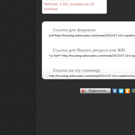
Рейтинг:
4.5
/
5
, основан на
25
голосах.
Ссылка для форумов:
Ссылка для Вашего ресурса или ЖЖ:
Ссылка на эту страницу:
Поделиться…