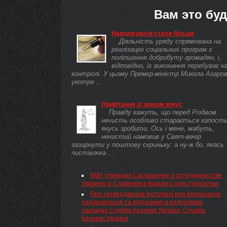
Вам это буд
Народжувати стали більше
Діяльність уряду спрямована на
реалізацію соціальних програм з
поліпшення добробуту громадян, і,
відповідно, їх виконання перебуває н
контролі. У цьому Премєр-міністр Микола Азаро
укотре ...
Привітання зі знаком мінус
Правду кажуть, що перед Різдвом
нечисть особливо старається капост
якусь зробити. Ось і мене, мабуть,
нечистий намовив у Свят-вечір
зазирнути у поштову скриньку: а ну-ж бо, якась
листівочка ...
КМУ утвердил Соглашение о сотрудничестве
Украины и Словении в борьбе с преступностью
Про затвердження Інструкції про організацію
оздоровлення та відпочинку в оздоровчих
закладах Служби безпеки України, Служба
безпеки України