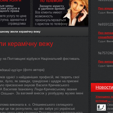
Про відшк
Судья:
Васи
№910/12
ішному звели керамічну вежу
Про виправ
справі№91
Судья:
Васи
ли керамічну вежу
№757/24
ку на Полтавщині відбувся Національний фестиваль
Про випра
Судья:
Цокол
» (фото автора)
ядовий кур’єр
ків однієї з найдавніших професій, які творять свої
ах, було, як завжди, грандіозне і щедре на приємні
ало присвоєння онукові Василя Кричевського
Новост
А Василеві Івановичу Лінде-Кричевському звання
». За вагомий внесок у розбудову музею імені
 Опішне
Упрощено т
которые ...
иплома виконала в. о. Опішненського селищного
Отн
я це так розчулило, що він забув усі українські
дея
якам свого сина студента Полтавського національного
экс