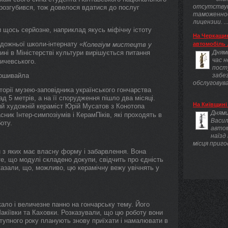
отсутству
 розгубився, тож довелося вдатися до послуг
таможенно
лицензии. ..
ни щось серйозне, наприклад якусь міфічну істоту
На Черкащин
удожньої школи-інтернату «
Колегіум мистецтв у
автомобіль .
ні в Міністерстві культури вирішується питання
Днями
час 
ичевського.
пост
Пошивайла
забез
обслуговува
торії музею-заповідника українського гончарства
ад 5 метрів, а на її спорудження пішло два місяці.
На Київщині 
чний художній кераміст Юрій Мусатов з Конотопа
Днями
ник Інтер-симпозіумів і КерамПіків, які проходять в
Васил
оту.
авто
наїзд
місця приго
 з яких має власну форму і забарвлення. Вона
те, що модулі складено докупи, свідчить про єдність
казали, що, можливо, цю керамічну вежу увічнять у
ало і величезне панно на гончарську тему. Його
кіївки та Каховки. Розказували, що цю роботу вони
ступного року планують знову приїхати і намалювати в