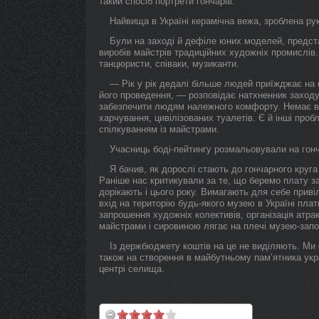
такий спосіб портрети гончарів.
Найвища в Україні керамічна вежа, зроблена р
Були на заході й дефіле юних моделей, представ
виробів майстрів традиційних художніх промислів.
танцюристи, співаки, музиканти.
— Рік у рік дедалі більше людей приїжджає на
його проведення, — розповідає натхненник захо
забезпечити людям належного комфорту. Немає в на
харчування, цивілізованих туалетів. Є й інші про
спілкуванням із майстрами.
Учасниць боді-пейтингу розмальовували на гон
Я бачив, як дорослі стають до гончарного круга
Раніше нас критикували за те, що беремо плату за
дорікають і цього року. Вимагають для себе приві
вхід на територію будь-якого музею в Україні плат
запрошення художніх колективів, організація атрак
майстрами і сировиною лягає на плечі музею-запо
Із держбюджету коштів на це не виділяють. Ми 
також на створення в майбутньому пам’ятника укра
центрі селища.