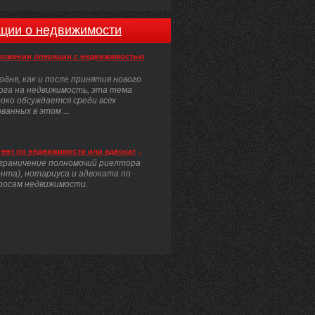
ции о недвижимости
ложении операции с недвижимостью
одня, как и после принятия нового
ога на недвижимость, эта тема
око обсуждается среди всех
анных в этом ...
гент по недвижимости или адвокат
граничение полномочий риелтора
ента), нотариуса и адвоката по
росам недвижимости.