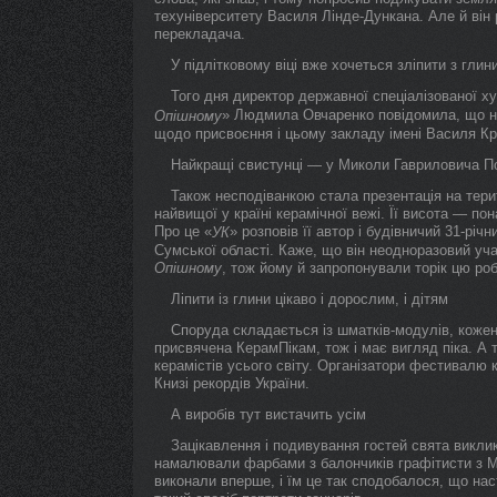
техуніверситету Василя Лінде-Дункана. Але й він
перекладача.
У підлітковому віці вже хочеться зліпити з гли
Того дня директор державної спеціалізованої х
» Людмила Овчаренко повідомила, що ни
Опішному
щодо присвоєння і цьому закладу імені Василя Кр
Найкращі свистунці — у Миколи Гавриловича 
Також несподіванкою стала презентація на тери
найвищої у країні керамічної вежі. Її висота — пон
Про це «
» розповів її автор і будівничий 31-рі
УК
Сумської області. Каже, що він неодноразовий учас
Опішному
, тож йому й запропонували торік цю роб
Ліпити із глини цікаво і дорослим, і дітям
Споруда складається із шматків-модулів, кожен
присвячена КерамПікам, тож і має вигляд піка. А 
керамістів усього світу. Організатори фестивалю 
Книзі рекордів України.
А виробів тут вистачить усім
Зацікавлення і подивування гостей свята виклик
намалювали фарбами з балончиків графітисти з Ма
виконали вперше, і їм це так сподобалося, що на