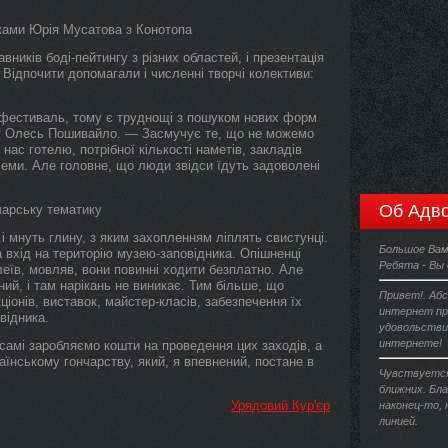
уками Юрія Мусатова з Конотопа
ників боді-пейтингу з різних областей, і презентація
 Відпочити допомагали і численні творчі колективи:
 фестиваль, тому є труднощі з пошуком нових форм
ду Олесь Пошивайло. — Засмучує те, що не можемо
с готелю, потрібної кількості наметів, закладів
блеми. Але головне, що люди звідси їдуть задоволені
Об Адво
чарську тематику
 і мнуть глину, з яким захопленням ліплять свистунці.
Большое Вам
 вхід на територію музею-заповідника. Опішненці
Ребята - Вы
леїв, мовляв, вони повинні ходити безплатно. Але
ний, і там нарікань не виникає. Тим більше, що
Привет!. Аб
ціонів, виставок, майстер-класів, забезпечення їх
интернет про
відника.
удовольстви
интернете!
самі заробляємо кошти на проведення цих заходів, а
їнському гончарству, який, я впевнений, постане в
Чувствуется
ближних. Бл
Урядовий Кур'єр
наконец-то,
линией.