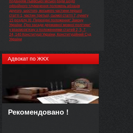
поданням Львівської міської ради щодо
офіційного тлумачення положень абзаців
другого, шостого, восьмого частини першої
статті 1, частин третьої, сьомої статті 7, пункту
15 розділу ХІ „Перехідні положення“ Закону
України „Про засади державної мовної політики“
у взаємозв’язку з положеннями статей 2, 5, 7,
24, 140 Конституції України, Конституційний Суд
України
Адвокат по ЖКХ
Рекомендовано !