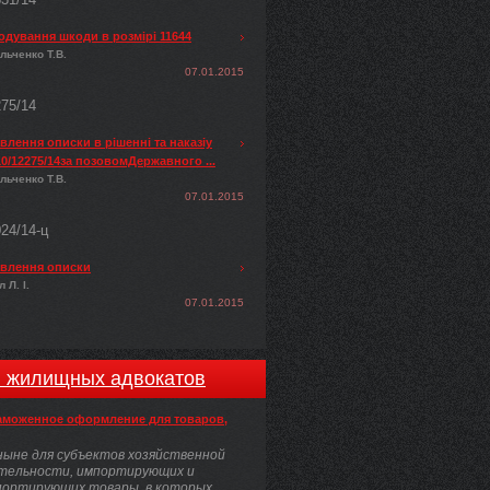
одування шкоди в розмірі 11644
льченко Т.В.
07.01.2015
275/14
лення описки в рішенні та наказіу
0/12275/14за позовомДержавного ...
льченко Т.В.
07.01.2015
024/14-ц
влення описки
 Л. І.
07.01.2015
и жилищных адвокатов
аможенное оформление для товаров,
ыне для субъектов хозяйственной
тельности, импортирующих и
портирующих товары, в которых