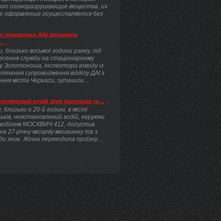
ют озоноразрушающие вещества, их
е оформление осуществляется без
.
і працівники ДАІ затримали
..
, близько восьмої години ранку, під
несення служби на стаціонарному
у Золотоноша, інспектори взводу із
печення супроводження відділу ДАІ з
ння міста Черкаси, зупинили ...
нетверезий водій збив пішоходів та ...
, близько о 20-й годині, в місті
ьків, невстановлений водій, керуючи
мобілем МОСКВИЧ 412, допустив
 на 27-річну місцеву мешканку та з
ди зник. Жінка переходила проїзну ...