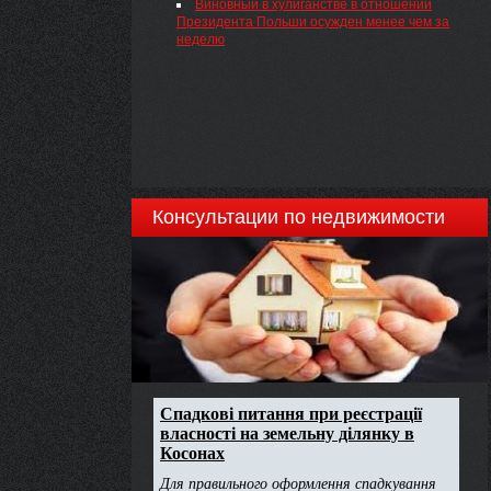
Виновный в хулиганстве в отношении
Президента Польши осужден менее чем за
неделю
Консультации по недвижимости