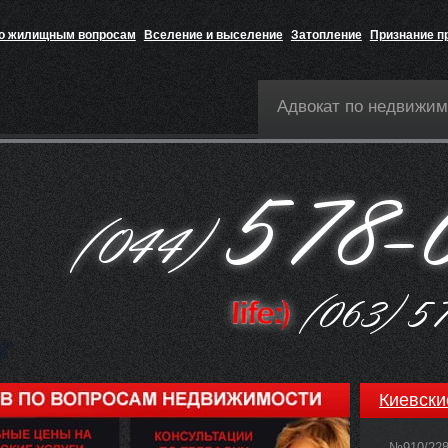
по жилищным вопросам
Вселение и выселение
Затопление
Признание п
Адвокат по недвижим
Киевски
№910/22