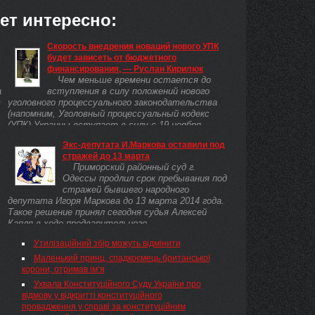
ет интересно:
Скорость внедрения новаций нового УПК
будет зависеть от бюджетного
финансирования, — Руслан Кирилюк
Чем меньше времени остается до
а
вступления в силу положений нового
в
уголовного процессуального законодательства
(напомним, Уголовный процессуальный кодекс
(УПК) Украины вступает в силу с 19 ноября ...
Экс-депутата И.Маркова оставили под
стражей до 13 марта
ь
Приморский районный суд г.
Одессы продлил срок пребывания под
стражей бывшего народного
депутата Игоря Маркова до 13 марта 2014 года.
Такое решение принял сегодня судья Алексей
Капля в ходе предварительного ...
Утилізаційний збір можуть відмінити
Маленький принц, спадкоємець британської
корони, отримав ім’я
Ухвала Конституційного Суду України про
відмову у відкритті конституційного
провадження у справі за конституційним