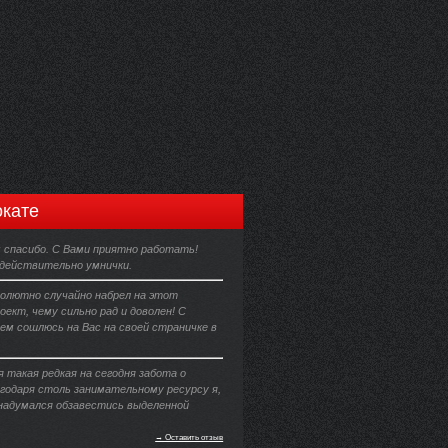
кате
 спасибо. С Вами приятно работать!
 действительно умнички.
солютно случайно набрел на этот
ект, чему сильно рад и доволен! С
ем сошлюсь на Вас на своей страничке в
 такая редкая на сегодня забота о
агодаря столь занимательному ресурсу я,
 надумался обзавестись выделенной
→ Оставить отзыв