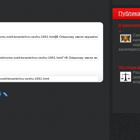
Публика
О налогооб
...
Сег
нал
шир
заинтересов
Что лучше а
Раз
(аг
воп