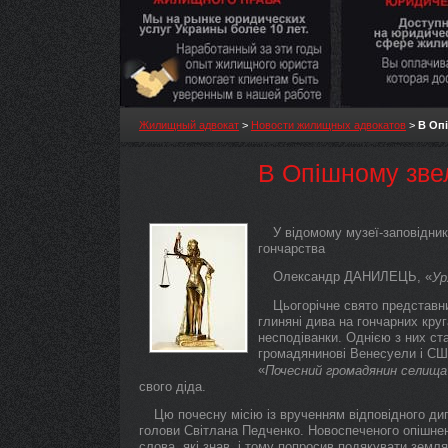
Жилищный адвокат
>
Новости жилищных адвокатов
>
В Оп
В Опішному зве
У відомому музеї-заповідни
гончарства
Олександр ДАНИЛЕЦЬ, «
Ур
Цьогорічне свято представни
глиняні дива на гончарних круг
несподіванки. Однією з них ст
громадянинові Венесуели і СШ
«
Почесний громадянин селища
свого діда.
Цю почесну місію із врученням відповідного д
голови Світлана Педченко. Новоспеченого опішненц
слова, які знав, і тому попросив подякувати земл