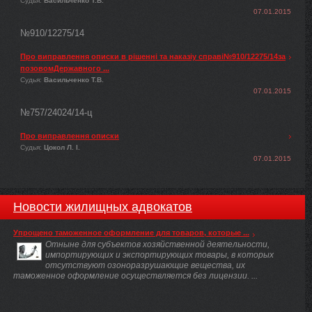
Судья:
Васильченко Т.В.
07.01.2015
№910/12275/14
Про виправлення описки в рішенні та наказіу справі№910/12275/14за
позовомДержавного ...
Судья:
Васильченко Т.В.
07.01.2015
№757/24024/14-ц
Про виправлення описки
Судья:
Цокол Л. І.
07.01.2015
Новости жилищных адвокатов
Упрощено таможенное оформление для товаров, которые ...
Отныне для субъектов хозяйственной деятельности,
импортирующих и экспортирующих товары, в которых
отсутствуют озоноразрушающие вещества, их
таможенное оформление осуществляется без лицензии. ...