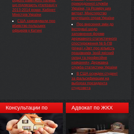
рідкого ракетного палива,
прикордонної служби
що підлягають утилізації у
України, та Розміру цих
2013-2014 роках, Кабінет
витрат, Міністерство
Міністрів України
внутрішніх справ України
США замовчували про
Про внесення змін до
вбивство польських
Інструкції щодо
офіцерів у Катині
заповнення форми
державного статистичного
спостереження № 6-ПВ
(річна) «Звіт про кількість
працівників, їхній якісний
склад та професійне
навчання», Державна
служба статистики України
В США осужден студент
за фальсификации на
выборах президента
студсовета
Консультации по
Адвокат по ЖКХ
недвижимости