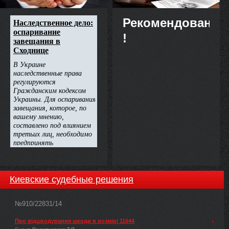
Рекомендовано
!
Киевские судебные решения
№910/22831/14
Про відшкодування шкоди в розмірі 11644