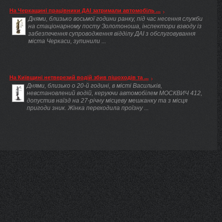
На Черкащині працівники ДАІ затримали автомобіль ...
Днями, близько восьмої години ранку, під час несення служби
на стаціонарному посту Золотоноша, інспектори взводу із
забезпечення супроводження відділу ДАІ з обслуговування
міста Черкаси, зупинили ...
На Київщині нетверезий водій збив пішоходів та ...
Днями, близько о 20-й годині, в місті Васильків,
невстановлений водій, керуючи автомобілем МОСКВИЧ 412,
допустив наїзд на 27-річну місцеву мешканку та з місця
пригоди зник. Жінка переходила проїзну ...