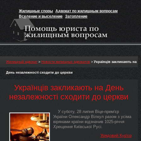
Жилищные споры
Адвокат по жилищным вопросам
Вселение и выселение
Затопление
Признание прав на жильё
Вакансии юриста
Жилищный адвокат
>
Новости жилищных адвокатов
>
Українців закликають на
День незалежності сходити до церкви
Українців закликають на День
незалежності сходити до церкви
У суботу, 28 липня Віце-прем'єр
України Олександр Вілкул разом з усіма
вірянами країни відзначив 1025-річчя
Хрещення
Київської Русі.
Урядовий Кур'єр