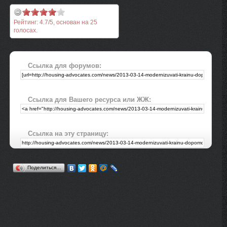
Рейтинг:
4.7
/
5
, основан на
25
голосах.
Ссылка для форумов:
Ссылка для Вашего ресурса или ЖЖ:
Ссылка на эту страницу:
Поделиться…