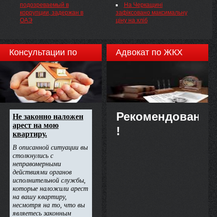
регіональних мов або мов
форм документів, які
подозреваемый в
На Черкащині
меншин
подаються митному органу
коррупции, задержан в
зафіксовано максимальну
для ввезення на митну
ОАЭ
ціну на хліб
територію України матеріалів,
вузлів, агрегатів та/або
комплектувальних виробів з
метою виробництва техніки
Консультации по
Адвокат по ЖКХ
та/або обладнання для
агропромислового комплексу
недвижимости
Рекомендовано
!