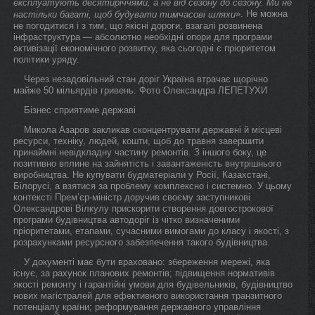
експлуатують десятиріччями, а не від сезону до сезону. Ми не
». Не можна
настільки багаті, щоб будувати тимчасові шляхи
не погодитися і з тим, що якісні дороги, взагалі розвинена
інфраструктура — абсолютно необхідні опори для програми
активізації економічного розвитку, яка сьогодні є пріоритетом
політики уряду.
Через незадовільний стан доріг Україна втрачає щорічно
майже 50 мільярдів гривень. Фото Oлександра ЛЕПЕТУХИ
Бізнес сприятиме державі
Микола Азаров закликав сконцентрувати державні й місцеві
ресурси, техніку, людей, кошти, щоб до травня завершити
принаймні невідкладну частину ремонтів. З іншого боку, це
позитивно вплине на зайнятість і завантаженість внутрішнього
виробництва. Не купувати будматеріали у Росії, Казахстані,
Білорусі, а взятися за проблему комплексно і системно. У цьому
контексті Прем’єр-міністр доручив своєму заступникові
Олександрові Вілкулу прискорити створення довгострокової
програми будівництва автодоріг із чітко визначеними
пріоритетами, етапами, сучасними вимогами до класу і якості, з
розрахунками ресурсного забезпечення такого будівництва.
У документі має бути враховано: збереження мережі, яка
існує, за рахунок планових ремонтів; підвищення нормативів
якості ремонту і гарантійні умови для будівельників, будівництво
нових магістралей для ефективного використання транзитного
потенціалу країни; реформування державного управління