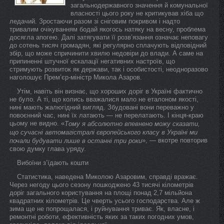
загальнодержавного значення й комунальної
власності цього року не критикував хіба що
ледачий. Зростаючи разом зі сніговим покривом і надто
тривалим очікуванням бодай якогось натяку на весну, проблема
досягла апогею. Далі затягувати її розв’язання означає неповагу
до сотень тисяч громадян, які регулярно сплачують відповідний
збір, що може спричинити хвилю недовіри до влади. А саме на
припиненні штучної ескалації негативних настроїв, що
стримують розвиток як держави, так і особистості, неодноразово
наголошує Прем’єр-міністр Микола Азаров.
Утім, навіть він визнає, що хороших доріг в Україні фактично
не було. А ті, що колись вважалися мало не еталоном якості,
нині мають жалюгідний вигляд. Збудовані вони переважно у
повоєнний час, нині їх латають — не перелатають. І кінця-краю
цьому не видно. «
Тому я абсолютно впевнено можу сказати,
що сучасні автомагістралі європейського класу в Україні ми
», — вкотре повторив
почали будувати лише в останні три роки
свою думку глава уряду.
Вибоїни з’їдають кошти
Статистика, наведена Миколою Азаровим, справді вражає.
Через негоду цього сезону пошкоджено 43 тисячі кілометрів
доріг загального користування на площі понад 2,7 мільйона
квадратних кілометрів. Це чверть усього господарства. Але ж
зима ще не попрощалася, і руйнування триває. Як, власне, і
ремонтні роботи, ефективність яких за таких погодних умов,