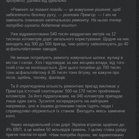
зрозуміло, далека від ідеальної.
«
Ремонт за поганої погоди — це вимушене рішення, щоб
забезпечити безпеку руху, — розповів Прем’єр. — І він не
замінить планового капітального ремонту. На нього тепер
».
потрібно шукати додаткові кошти
Уже відремонтовано 540 тисяч квадратних метрів на 12
тисячах кілометрів доріг загального користування. Щодня на них
виходить від 300 до 500 бригад, чию роботу забезпечують до 40
асфальтобетонних заводів.
Не менше потребують ремонту комунальні шляхи, вулиці в
містах і селах. Хоч і відповідає за них місцева влада, від того
їхній стан не поліпшується. Для цього потрібно до 700 тисяч
тонн асфальтобетону й 35 тисяч тонн бітуму, не кажучи про
пісок, щебінь, техніку, фахівців.
Та й оприлюднена кількість ремонтних бригад викликає у
Прем’єра істотний скептицизм: 500 на 170 тисяч проблемних
кілометрів. За його підрахунками, на 340 кілометрів припадає
лише один загін. Зусилля зосереджують на найгірших
напрямках, але ж іншими ділянками також їздять люди і
справедливо обурюються їх станом. Виходить якесь замкнене
коло.
Через незадовільний стан доріг Україна втрачає щорічно до
4% ВВП, а це майже 50 мільярдів гривень. І цьому глава уряду
прагне покласти край: «
Нам потрібні дороги, які гарантовано