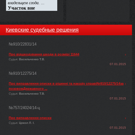
Киевские судебные решения
№910/22831/14
Про відшкодування шкоди в розмірі 11644
Судья:
Васильченко Т.В.
07.01.2015
№910/12275/14
Про виправлення описки в рішенні та наказіу справі№910/12275/14за
позовомДержавного ...
Судья:
Васильченко Т.В.
07.01.2015
№757/24024/14-ц
Про виправлення описки
Судья:
Цокол Л. І.
07.01.2015