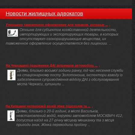
Новости жилищных адвокатов
Упрощено таможенное оформление для товаров, которые ...
Отныне для субъектов хозяйственной деятельности,
импортирующих и экспортирующих товары, в которых
отсутствуют озоноразрушающие вещества, их
таможенное оформление осуществляется без лицензии. ...
На Черкащині працівники ДАІ затримали автомобіль ...
Днями, близько восьмої години ранку, під час несення служби
на стаціонарному посту Золотоноша, інспектори взводу із
забезпечення супроводження відділу ДАІ з обслуговування
міста Черкаси, зупинили ...
На Київщині нетверезий водій збив пішоходів та ...
Днями, близько о 20-й годині, в місті Васильків,
невстановлений водій, керуючи автомобілем МОСКВИЧ 412,
допустив наїзд на 27-річну місцеву мешканку та з місця
пригоди зник. Жінка переходила проїзну ...