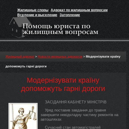
Жилищные споры
Адвокат по жилищным вопросам
Вселение и выселение
Затопление
Признание прав на жильё
Вакансии юриста
Жилищный адвокат
>
Новости жилищных адвокатов
>
Модернізувати країну
допоможуть гарні дороги
Модернізувати країну
допоможуть гарні дороги
ЗАСІДАННЯ КАБІНЕТУ МІНІСТРІВ
Уряд поставив завдання до травня
завершити невідкладну частину ремонтів на
автошляхах
Сучасний стан автомагістралей