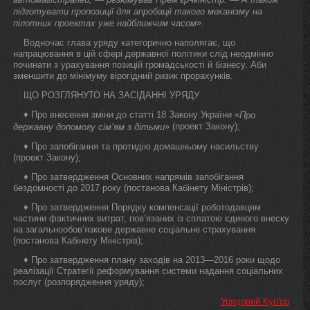
підготувати пропозиції для апробації такого механізму на
».
пілотних проектах уже найближчим часом
Водночас глава уряду категорично наполягає, що
напрацювання в цій сфері державної політики слід неодмінно
починати з урахування позицій громадськості й бізнесу. Аби
зменшити до мінімуму вірогідний ризик прорахунків.
ЩО РОЗГЛЯНУТО НА ЗАСIДАННI УРЯДУ
♦ Про внесення зміни до статті 18 Закону України «
Про
» (проект Закону);
державну допомогу сім’ям з дітьми
♦ Про запобігання та протидію домашньому насильству
(проект Закону);
♦ Про затвердження Основних напрямів запобігання
бездомності до 2017 року (постанова Кабінету Міністрів);
♦ Про затвердження Порядку компенсації роботодавцям
частини фактичних витрат, пов’язаних із сплатою єдиного внеску
на загальнообов’язкове державне соціальне страхування
(постанова Кабінету Міністрів);
♦ Про затвердження плану заходів на 2013—2016 роки щодо
реалізації Стратегії реформування системи надання соціальних
послуг (розпорядження уряду);
Урядовий Кур'єр