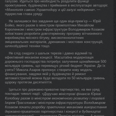
галуззю. Йдеться про необхідність розділити функції
проектування, будівництва і приймання в експлуатацію автодоріг.
«
», —
Монополія самого Укравтодору в цій галузі недоречна
підкреслив глава уряду.
Не залишився без завдання ще один віце-прем’єр — Юрій
Бойко, якого разом із міністром промполітики Михайлом
Короленком і міністром інфраструктури Володимиром Козаком
зобов’язано розробити довготермінову програму вітчизняного
виробництва якісного бітуму, високотехнологічних
зміцнювальних матеріалів, дренажних і мостових конструкцій,
шляхобудівної техніки тощо.
Не слід скидати з шальок терезів і давно відомий та
ефективний механізм концесії. Масштабна модернізація
дорожнього господарства потребує залучення щонайменше 500
мільярдів гривень, що перевищує річний бюджет України. Де їх
узяти? Микола Азаров пропонує створити нову модель
фінансування, завдяки якій у будівництво й ремонт
автомагістралей можна буде вкладати по 50 мільярдів гривень
щороку протягом десятиліття.
Ідеться про державно-приватне партнерство, на яке уряд
покладає чималі надії. «
Доручаю міністрові фінансів Юрієві
Колобову разом із міністром економічного розвитку і торгівлі
Ігорем Прасоловим і міністром інфраструктури Володимиром
Козаком почати розробку практичних механізмів використання
державно-приватного партнерства і концесії в будівництві
автомагістралей, — резюмував Прем’єр-міністр. — А також