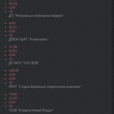
91,29
0,00
29
ДП "Регіональні електричні мережі"
8,43
91,57
0,00
30
ДПЕМ ПрАТ "Атомсервiс"
17,38
82,62
0,00
31
ДП МОУ "102 ПЕМ"
100,00
0,00
0,00
32
ПРАТ "Схiдно-Кримська енергетична компанія"
78,80
21,20
0,00
33
ТзОВ "Енергія-Новий Розділ"