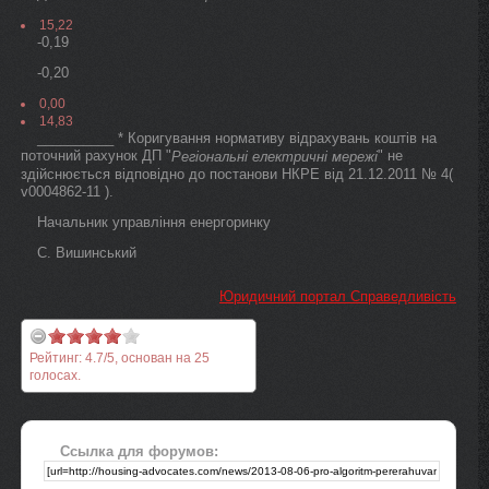
15,22
-0,19
-0,20
0,00
14,83
__________ * Коригування нормативу відрахувань коштів на
поточний рахунок ДП "
" не
Регіональні електричні мережі
здійснюється відповідно до постанови НКРЕ від 21.12.2011 № 4(
v0004862-11 ).
Начальник управління енергоринку
С. Вишинський
Юридичний портал Справедливість
Рейтинг:
4.7
/
5
, основан на
25
голосах.
Ссылка для форумов: