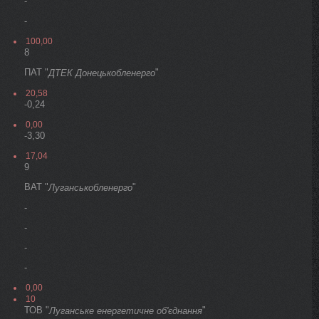
-
-
100,00
8
ПАТ "
"
ДТЕК Донецькобленерго
20,58
-0,24
0,00
-3,30
17,04
9
ВАТ "
"
Луганськобленерго
-
-
-
-
0,00
10
ТОВ "
"
Луганське енергетичне об'єднання