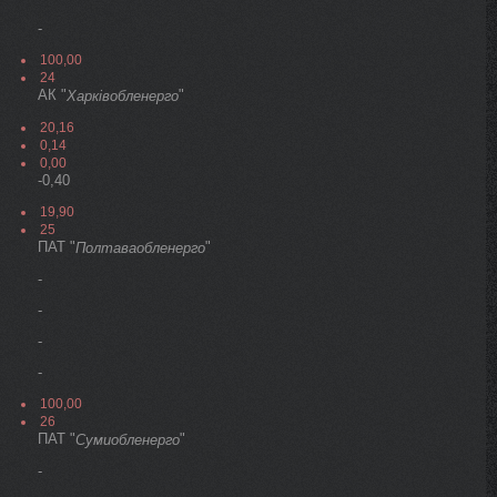
-
100,00
24
АК "
"
Харківобленерго
20,16
0,14
0,00
-0,40
19,90
25
ПАТ "
"
Полтаваобленерго
-
-
-
-
100,00
26
ПАТ "
"
Сумиобленерго
-