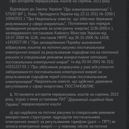
Про алгоритм перерахувань коштів на серпень 2013 року
Відповідно до Закону України "
" (
Про електроенергетику
575/97-ВР ), Указу Президента України від 23.11.2011 № 1059 (
1059/2011 ) "
Про Національну комісію, що здійснює державне
", Положення про порядок
регулювання у сфері енергетики
проведення розрахунків за електричну енергію( 1136-2000-п ),
затвердженого постановою Кабінету Міністрів України від
19.07.2000 № 1136, постанов НКРЕ від 26.10.2006 № 1419(
v1419227-06 ) "
Про затвердження Порядку визначення
відрахувань коштів на поточні рахунки постачальників
електричної енергії за регульованим тарифом та на поточний
рахунок із спеціальним режимом використання оптового
" та від 03.04.2001 № 311(
постачальника електричної енергії
v0311227-01 ) "
Про здійснення розрахунків у разі відсутності
заборгованості постачальника електричної енергії за
регульованим тарифом перед оптовим постачальником
" Національна комісія, що здійснює державне
електроенергії
регулювання у сфері енергетики, ПОСТАНОВЛЯЄ:
Установити алгоритм перерахувань коштів на серпень 2013
1.
року, згідно з яким установам ПАТ "
Державний ощадний банк
" перераховувати кошти:
України
а) що надійшли на поточні рахунки із спеціальним режимом
використання структурних підрозділів постачальників
електричної енергії за регульованим тарифом (далі — ПРТ) як
оплата електричної енергії — у повному обсязі на поточні