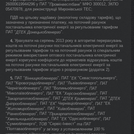
26000619944296 у ПАТ "
" МФО 300012, ЗКПО
Промінвестбанк
05470978, для реконструкції Миронівської ТЕС;
ПДВ на цільову надбавку (екологічну складову тарифів), що
зазначена у призначенні платежу, на поточний рахунок
постачальника електричної енергії за регульованим тарифом
ПАТ "
".
ДТЕК Донецькобленерго
Урахувати на серпень 2013 року в алгоритмі перерахувань
4.
коштів на поточні рахунки постачальників електричної енергії за
регульованим тарифом та на поточний рахунок із спеціальним
режимом використання оптового постачальника електричної
енергії коригуючі коефіцієнти до нормативів відрахувань коштів
на поточні рахунки постачальників електричної енергії за
регульованим тарифом згідно з розрахунком (додаток 2).
ПАТ "
", ПАТ "
"Севастопольенерго"
5.
Вінницяобленерго
ЕК
,
"Кіровоградобленерго"
"Львівобленерго"
ПАТ
, ПАТ
, ПАТ
"Чернігівобленерго"
"Волиньобленерго"
, ПАТ
, ПАТ
"Миколаївобленерго"
"ЕК "
", ПАТ
, ПАТ
Херсонобленерго
"
", ПАТ "
", ПАТ "
Закарпаттяобленерго
ДТЕК Крименерго
ДТЕК
", ПАТ "
" Чернівціобленерго"
"ЕК
Дніпрообленерго
ЕК
, ПАТ
"
", ПАТ "
", ПАТ
Житомиробленерго
Київобленерго
"
", ПАТ "
", ПАТ
Рівнеобленерго
Прикарпаттяобленерго
"
", ПАТ "
"Одесаобленерго"
Хмельницькобленерго
ЕК
, ПАТ
"Сумиобленерго"
"Сервіс-Інвест"
, ТОВ
та ПАТ
"Полтаваобленерго"
у зв’язку з установленням 100 %