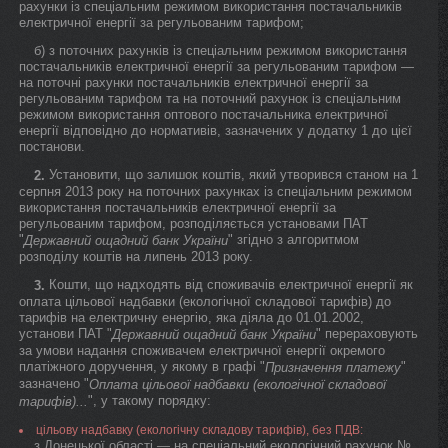
рахунки із спеціальним режимом використання постачальників
електричної енергії за регульованим тарифом;
б) з поточних рахунків із спеціальним режимом використання
постачальників електричної енергії за регульованим тарифом —
на поточні рахунки постачальників електричної енергії за
регульованим тарифом та на поточний рахунок із спеціальним
режимом використання оптового постачальника електричної
енергії відповідно до нормативів, зазначених у додатку 1 до цієї
постанови.
Установити, що залишок коштів, який утворився станом на 1
2.
серпня 2013 року на поточних рахунках із спеціальним режимом
використання постачальників електричної енергії за
регульованим тарифом, розподіляється установами ПАТ
"
" згідно з алгоритмом
Державний ощадний банк України
розподілу коштів на липень 2013 року.
Кошти, що надходять від споживачів електричної енергії як
3.
оплата цільової надбавки (екологічної складової тарифів) до
тарифів на електричну енергію, яка діяла до 01.01.2002,
установи ПАТ "
" перераховують
Державний ощадний банк України
за умови надання споживачем електричної енергії окремого
платіжного доручення, у якому в графі "
"
Призначення платежу
зазначено "
Оплата цільової надбавки (екологічної складової
", у такому порядку:
тарифів)...
цільову надбавку (екологічну складову тарифів), без ПДВ:
з Донецької області — на спеціальний екологічний рахунок №