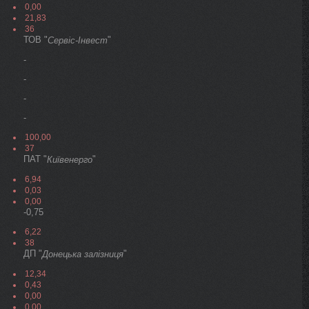
0,00
21,83
36
ТОВ "
"
Сервіс-Інвест
-
-
-
-
100,00
37
ПАТ "
"
Київенерго
6,94
0,03
0,00
-0,75
6,22
38
ДП "
"
Донецька залізниця
12,34
0,43
0,00
0,00