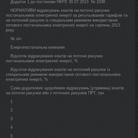
Додаток 1 до постанови НКРЕ 30.07.2013 № 1038
НОРМАТИВИ відрахувань коштів на поточні рахунки
постачальників електричної енергії за регульованим тарифом та
на поточний рахунок із спеціальним режимом використання
оптового постачальника електричної енергії на серпень 2013
року
№ з/п
Енергопостачальна компанія
Відсоток відрахування коштів на поточні рахунки
постачальників електричної енергії, %
Відсоток відрахування коштів на поточний рахунок із
спеціальним режимом використання оптового постачальника
електричної енергії, %
Сума додаткових щодобових відрахувань (утримань) коштів
на поточні рахунки або з поточних рахунків ПРТ, грн
1
2
3
4
5