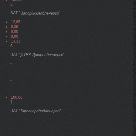
5
ВАТ "
"
Запоріжжяобленерго
12,95
0,36
0,00
0,00
13,31
6
ПАТ "
"
ДТЕК Дніпрообленерго
-
-
-
-
100,00
7
ПАТ "
"
Кіровоградобленерго
-
-