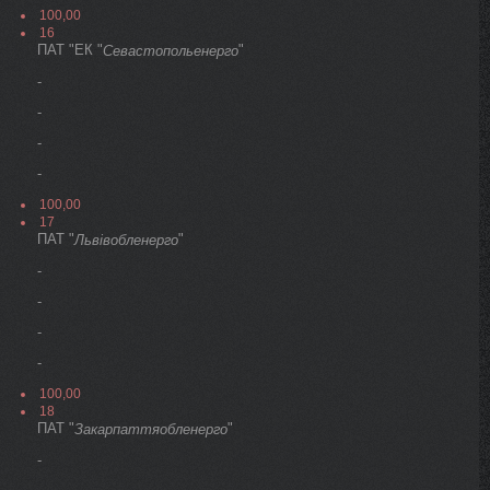
100,00
16
ПАТ "ЕК "
"
Севастопольенерго
-
-
-
-
100,00
17
ПАТ "
"
Львівобленерго
-
-
-
-
100,00
18
ПАТ "
"
Закарпаттяобленерго
-