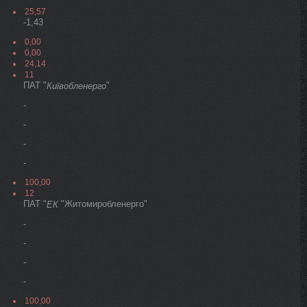
25,57
-1,43
0,00
0,00
24,14
11
ПАТ "
"
Київобленерго
-
-
-
-
100,00
12
ПАТ "
"Житомиробленерго"
ЕК
-
-
-
-
100,00