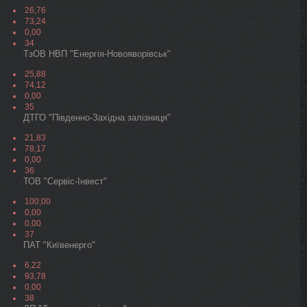
26,76
73,24
0,00
34
ТзОВ НВП "Енергія-Новояворівськ"
25,88
74,12
0,00
35
ДТГО "Південно-Західна залізниця"
21,83
78,17
0,00
36
ТОВ "Сервіс-Інвест"
100,00
0,00
0,00
37
ПАТ "Київенерго"
6,22
93,78
0,00
38