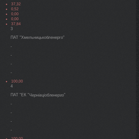
37,32
0,52
0,00
0,00
37,84
3
ПАТ "Хмельницькобленерго"
-
-
-
-
100,00
4
ПАТ "ЕК "
"
Чернівціобленерго
-
-
-
-
100,00