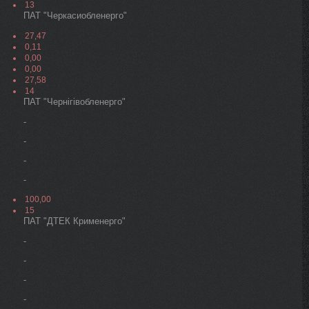
13
ПАТ "Черкасиобленерго"
27,47
0,11
0,00
0,00
27,58
14
ПАТ "Чернігівобленерго"
-
-
-
-
100,00
15
ПАТ "ДТЕК Крименерго"
-
-
-
-