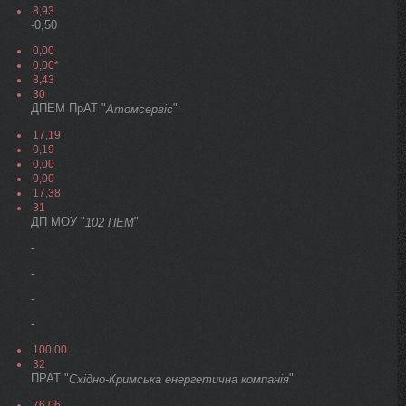
8,93
-0,50
0,00
0,00*
8,43
30
ДПЕМ ПрАТ "
"
Атомсервiс
17,19
0,19
0,00
0,00
17,38
31
ДП МОУ "
"
102 ПЕМ
-
-
-
-
100,00
32
ПРАТ "
"
Схiдно-Кримська енергетична компанія
76,06