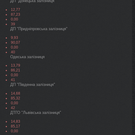
ДП "Донецька залізниця"
12,77
87,23
0,00
39
ДП "Придніпровська залізниця"
9,93
90,07
0,00
40
Одеська залізниця
13,79
86,21
0,00
41
ДП "Південна залізниця"
14,68
85,32
0,00
42
ДТГО "Львівська залізниця"
14,83
85,17
0,00