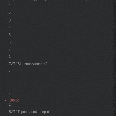
1
2
3
4
5
6
7
1
ПАТ "Вінницяобленерго"
-
-
-
-
100,00
2
ВАТ "Тернопільобленерго"