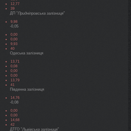
12,77
39
ДП "
"
Придніпровська залізниця
9,98
-0,05
0,00
0,00
9,93
40
Одеська залізниця
13,71
0,08
0,00
0,00
13,79
41
Південна залізниця
14,76
-0,08
0,00
0,00
14,68
42
ДТГО "
"
Львівська залізниця