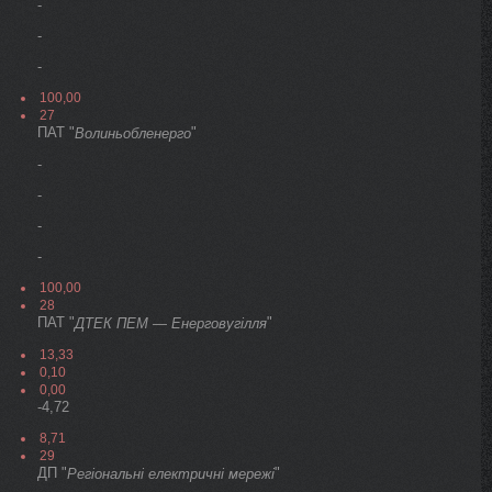
-
-
-
100,00
27
ПАТ "
"
Волиньобленерго
-
-
-
-
100,00
28
ПАТ "
"
ДТЕК ПЕМ — Енерговугілля
13,33
0,10
0,00
-4,72
8,71
29
ДП "
"
Регіональні електричні мережі