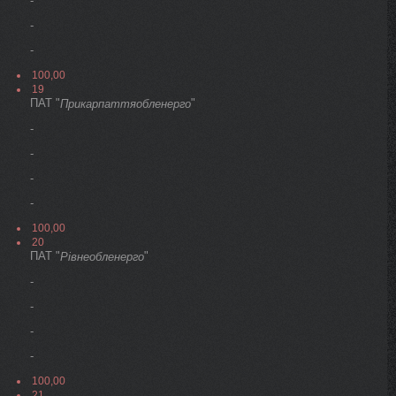
-
-
-
100,00
19
ПАТ "
"
Прикарпаттяобленерго
-
-
-
-
100,00
20
ПАТ "
"
Рівнеобленерго
-
-
-
-
100,00
21