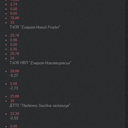
2,74
0,00
0,00
78,80
33
ТзОВ "
"
Енергія-Новий Розділ
25,78
0,98
0,00
0,00
26,76
34
ТзОВ НВП "
"
Енергія-Новояворівськ
28,88
-0,27
0,00
-2,73
25,88
35
ДТГО "
"
Південно-Західна залізниця
22,36
-0,53
0,00