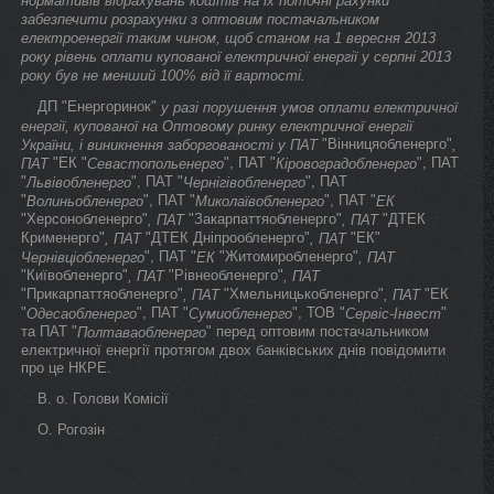
нормативів відрахувань коштів на їх поточні рахунки
забезпечити розрахунки з оптовим постачальником
електроенергії таким чином, щоб станом на 1 вересня 2013
року рівень оплати купованої електричної енергії у серпні 2013
року був не менший 100% від її вартості.
ДП "Енергоринок"
у разі порушення умов оплати електричної
енергії, купованої на Оптовому ринку електричної енергії
"Вінницяобленерго"
України, і виникнення заборгованості у ПАТ
,
"ЕК "
", ПАТ "
", ПАТ
ПАТ
Севастопольенерго
Кіровоградобленерго
"
", ПАТ "
", ПАТ
Львівобленерго
Чернігівобленерго
"
", ПАТ "
", ПАТ "
Волиньобленерго
Миколаївобленерго
ЕК
"Херсонобленерго"
"Закарпаттяобленерго"
"ДТЕК
, ПАТ
, ПАТ
Крименерго"
"ДТЕК Дніпрообленерго"
"ЕК"
, ПАТ
, ПАТ
", ПАТ "
"Житомиробленерго"
Чернівціобленерго
ЕК
, ПАТ
"Київобленерго"
"Рівнеобленерго"
, ПАТ
, ПАТ
"Прикарпаттяобленерго"
"Хмельницькобленерго"
"ЕК
, ПАТ
, ПАТ
"
", ПАТ "
", ТОВ "
"
Одесаобленерго
Сумиобленерго
Сервіс-Інвест
та ПАТ "
" перед оптовим постачальником
Полтаваобленерго
електричної енергії протягом двох банківських днів повідомити
про це НКРЕ.
В. о. Голови Комісії
О. Рогозін