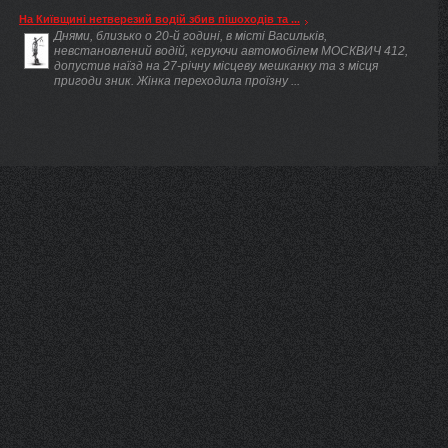
На Київщині нетверезий водій збив пішоходів та ...
Днями, близько о 20-й годині, в місті Васильків,
невстановлений водій, керуючи автомобілем МОСКВИЧ 412,
допустив наїзд на 27-річну місцеву мешканку та з місця
пригоди зник. Жінка переходила проїзну ...