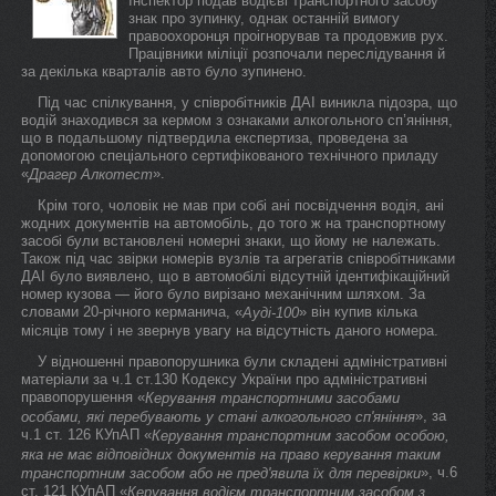
Інспектор подав водієві транспортного засобу
знак про зупинку, однак останній вимогу
правоохоронця проігнорував та продовжив рух.
Працівники міліції розпочали переслідування й
за декілька кварталів авто було зупинено.
Під час спілкування, у співробітників ДАІ виникла підозра, що
водій знаходився за кермом з ознаками алкогольного сп’яніння,
що в подальшому підтвердила експертиза, проведена за
допомогою спеціального сертифікованого технічного приладу
«
».
Драгер Алкотест
Крім того, чоловік не мав при собі ані посвідчення водія, ані
жодних документів на автомобіль, до того ж на транспортному
засобі були встановлені номерні знаки, що йому не належать.
Також під час звірки номерів вузлів та агрегатів співробітниками
ДАІ було виявлено, що в автомобілі відсутній ідентифікаційний
номер кузова — його було вирізано механічним шляхом. За
словами 20-річного керманича, «
» він купив кілька
Ауді-100
місяців тому і не звернув увагу на відсутність даного номера.
У відношенні правопорушника були складені адміністративні
матеріали за ч.1 ст.130 Кодексу України про адміністративні
правопорушення «
Керування транспортними засобами
», за
особами, які перебувають у стані алкогольного сп'яніння
ч.1 ст. 126 КУпАП «
Керування транспортним засобом особою,
яка не має відповідних документів на право керування таким
», ч.6
транспортним засобом або не пред'явила їх для перевірки
ст. 121 КУпАП «
Керування водієм транспортним засобом з