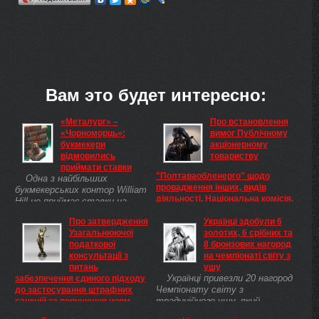
Вам это будет интересно:
«Металург» –
Про встановлення
«Чорноморць»:
вимог Публічному
букмекери
акціонерному
відмовились
товариству
приймати ставки
"Полтаваобленерго" щодо
Одна з найбільших
провадження інших, видів
букмекерських контор William
діяльності, Національна комісія,
Hill не приймає ставки на
що здійснює державне
сьогоднішній матч між
Про затвердження
регулювання у сфері
Українці здобули 6
запорізьким Металургом і
Узагальнюючої
комунальних послуг
золотих, 6 срібних та
одеським Чорноморцем, який
Про встановлення вимог
податкової
8 бронзових нагород
розпочнеться о 19:00.
Публічному акціонерному
консультації з
на чемпіонаті світу з
товариству
питань
ушу
"Полтаваобленерго" щодо
Українці привезли 20 нагород
забезпечення єдиного підходу
провадження інших, крім
Чемпіонату світу з
до застосування штрафних
ліцензованих, видів діяльності
традиційного ушу, який
санкцій за порушення норм
Відповідно до Закону України
проходив у китайському місті
Податкового кодексу України