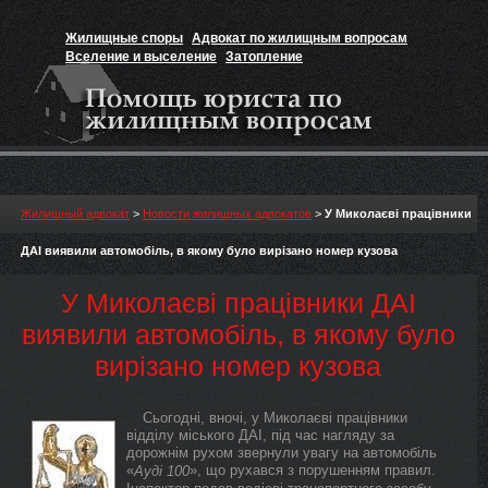
Жилищные споры
Адвокат по жилищным вопросам
Вселение и выселение
Затопление
Признание прав на жильё
Вакансии юриста
Жилищный адвокат
>
Новости жилищных адвокатов
>
У Миколаєві працівники
ДАІ виявили автомобіль, в якому було вирізано номер кузова
У Миколаєві працівники ДАІ
виявили автомобіль, в якому було
вирізано номер кузова
Сьогодні, вночі, у Миколаєві працівники
відділу міського ДАІ, під час нагляду за
дорожнім рухом звернули увагу на автомобіль
«
», що рухався з порушенням правил.
Ауді 100