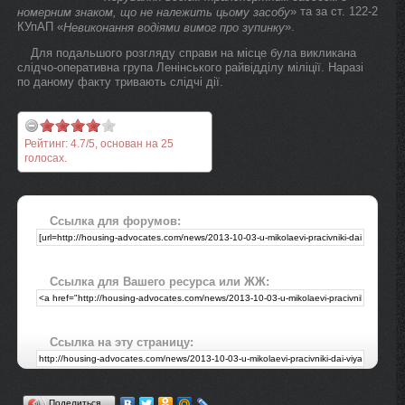
» та за ст. 122-2
номерним знаком, що не належить цьому засобу
КУпАП «
».
Невиконання водіями вимог про зупинку
Для подальшого розгляду справи на місце була викликана
слідчо-оперативна група Ленінського райвідділу міліції. Наразі
по даному факту тривають слідчі дії.
Рейтинг:
4.7
/
5
, основан на
25
голосах.
Ссылка для форумов:
Ссылка для Вашего ресурса или ЖЖ:
Ссылка на эту страницу:
Поделиться…