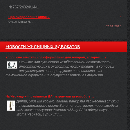
№757/24024/14-ц
Про виправлення описки
Судья:
Цокол Л. І.
07.01.2015
Новости жилищных адвокатов
Упрощено таможенное оформление для товаров, которые ...
Отныне для субъектов хозяйственной деятельности,
импортирующих и экспортирующих товары, в которых
отсутствуют озоноразрушающие вещества, их
таможенное оформление осуществляется без лицензии. ...
На Черкащині працівники ДАІ затримали автомобіль ...
Днями, близько восьмої години ранку, під час несення служби
на стаціонарному посту Золотоноша, інспектори взводу із
забезпечення супроводження відділу ДАІ з обслуговування
міста Черкаси, зупинили ...