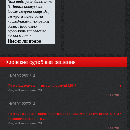
регулювання у сфері
комунальних послуг, від
04.02.2013 № 15, Національна
комісія, що здійснює державне
регулювання у сфері
комунальних послуг,
ВИРІШИЛА:
Киевские судебные решения
№910/22831/14
Про відшкодування шкоди в розмірі 11644
Судья:
Васильченко Т.В.
07.01.2015
№910/12275/14
Про виправлення описки в рішенні та наказіу справі№910/12275/14за
позовомДержавного ...
Судья:
Васильченко Т.В.
07.01.2015