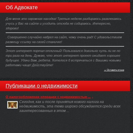
Об Адвокате
Для меня это огромная находка! Третью неделю разбираюсь развлекаюсь
учусь у Вас на сайте и уходить отсюда не собираюсь. Интересно,
здорово!
. Совершенно случайно набрел на сайт, чему очень рад! С удовольствием
размещу ссылку на своей станичке!
Этот интернет портал отличный! Пользовался довольно чуть ли не по
три раза на день. Думаю, что этот интернет проект ожидает хорошее
будущее. Удачи Вам, ребята. Хотелося б встречаться с Вашими новыми
работами чаще! Действуйте!
→ Оставить отзыв
Публикации о недвижимости
О налогообложении операции с недвижимостью ...
Сегодня, как и после принятия нового налога на
недвижимость, эта тема широко обсуждается среди всех
заинтересованных в этом ...