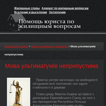
Жилищные споры
Адвокат по жилищным вопросам
Вселение и выселение
Затопление
Признание прав на жильё
Вакансии юриста
Жилищный адвокат
>
Новости жилищных адвокатов
>
Мова ультиматумів
неприпустима
Мова ультиматумів неприпустима
Прем’єр укотре наголошує на необхідності
об’єднання всіх політичних сил задля
стабільності в державі
Глава уряду Микола
Азаров
зустрівся з
делегацією Європейського Союзу на чолі з
екс-президентом Республіки Польща
Алєксандром Кваснєвським та екс-