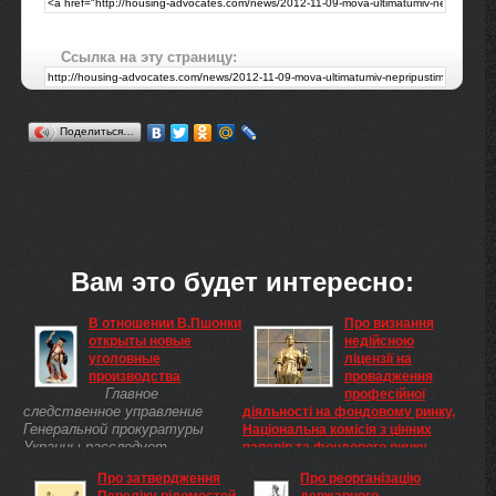
Ссылка на эту страницу:
Поделиться…
Вам это будет интересно:
В отношении В.Пшонки
Про визнання
открыты новые
недійсною
уголовные
ліцензії на
производства
провадження
Главное
професійної
следственное управление
діяльності на фондовому ринку,
Генеральной прокуратуры
Національна комісія з цінних
Украины расследует
паперів та фондового ринку
уголовные производства в
Про визнання недійсною
Про затвердження
Про реорганізацію
отношении бывшего
ліцензії на провадження