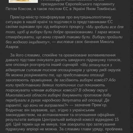
президентом Європейського парламенту
Петом Коксом, а також послом ЄС в Україні Яном Томбінські.
Прем’єр-міністр поінформував про внутрішньополітичну
ситуацію в нашій країні та поділився із представниками ЄС
своїми оцінками про хід виборчого процесу. «
Ми зробили все для
того, щоб ці вибори були добре
організованими
. І зараз можна
стверджувати, що вони справді такими були. Вибори пройшли
», —
висловив
своє бачення Микола
без жодного інциденту
Азаров
.
За його
словами
, спокійне та
організоване
волевиявлення
давало підстави очікувати досить швидкого підрахунку голосів,
але опозиція розгорнула інший сценарій. «
Ми зіткнулися з
відвертим
силовим
тиском опозиціонерів у цілому ряді округів.
Як можна розцінювати те, що представники опозиції
захоплюють приміщення, де засідають виборчі комісії? Або
коли представники деяких політичних сил починають
погрожувати членам виборчих комісій? В одному окрузі
Миколаївської області виборчі документи протягом доби
перебували в руках народного депутата від опозиції. Де
» — зазначив Прем’єр.
гарантії, що вони не виправлені?
Водночас він зауважив, що, згідно з українським
законодавством, на
встановлення
та оголошення офіційних
результатів виборів Центральній виборчій комісії відведено 15
діб. Цей термін ще не минув, тож
говорити
про затягування
підрахунку апріорі не можна. За
словами
глави уряду, проблема