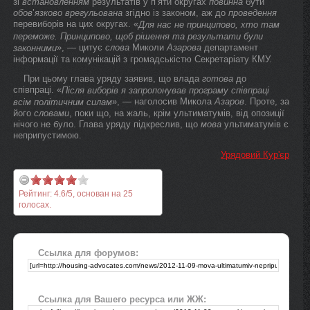
зі
встановленням
результатів у п’яти округах
повинна
бути
обов
’
язково
врегульована
згідно із законом, аж до
проведення
перевиборів на цих округах. «
Для нас не
принципово
, хто там
переможе.
Принципово
, щоб рішення та результати були
», — цитує
слова
Миколи
Азарова
департамент
законними
інформації та комунікацій з громадськістю Секретаріату КМУ.
При цьому глава уряду заявив, що влада
готова
до
співпраці. «
Після виборів я запропонував програму співпраці
», — наголосив Микола
Азаров
. Проте, за
всім політичним силам
його
словами
, поки що, на жаль, крім ультиматумів, від опозиції
нічого не було. Глава уряду підкреслив, що
мова
ультиматумів є
неприпустимою.
Урядовий Кур'єр
Рейтинг:
4.6
/
5
, основан на
25
голосах.
Ссылка для форумов:
Ссылка для Вашего ресурса или ЖЖ: