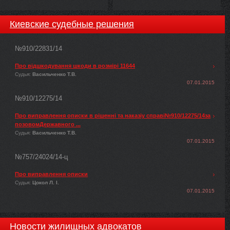
Киевские судебные решения
№910/22831/14
Про відшкодування шкоди в розмірі 11644
Судья:
Васильченко Т.В.
07.01.2015
№910/12275/14
Про виправлення описки в рішенні та наказіу справі№910/12275/14за
позовомДержавного ...
Судья:
Васильченко Т.В.
07.01.2015
№757/24024/14-ц
Про виправлення описки
Судья:
Цокол Л. І.
07.01.2015
Новости жилищных адвокатов