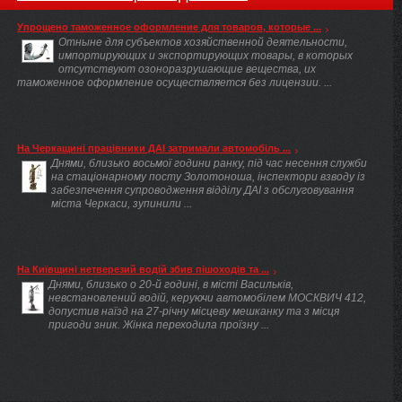
Упрощено таможенное оформление для товаров, которые ...
Отныне для субъектов хозяйственной деятельности,
импортирующих и экспортирующих товары, в которых
отсутствуют озоноразрушающие вещества, их
таможенное оформление осуществляется без лицензии. ...
На Черкащині працівники ДАІ затримали автомобіль ...
Днями, близько восьмої години ранку, під час несення служби
на стаціонарному посту Золотоноша, інспектори взводу із
забезпечення супроводження відділу ДАІ з обслуговування
міста Черкаси, зупинили ...
На Київщині нетверезий водій збив пішоходів та ...
Днями, близько о 20-й годині, в місті Васильків,
невстановлений водій, керуючи автомобілем МОСКВИЧ 412,
допустив наїзд на 27-річну місцеву мешканку та з місця
пригоди зник. Жінка переходила проїзну ...