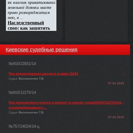
Киевские судебные решения
№910/22831/14
Про відшкодування шкоди в розмірі 11644
Судья:
Васильченко Т.В.
07.01.2015
№910/12275/14
Про виправлення описки в рішенні та наказіу справі№910/12275/14за
позовомДержавного ...
Судья:
Васильченко Т.В.
07.01.2015
№757/24024/14-ц