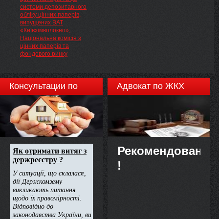
системи депозитарного
обліку цінних паперів,
випущених ВАТ
«Київхімволокно»,
Національна комісія з
цінних паперів та
фондового ринку
Консультации по
Адвокат по ЖКХ
недвижимости
Рекомендовано
!