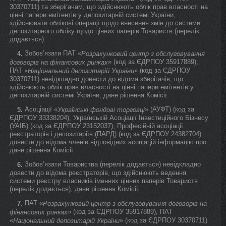
30370711) та зберігачам, що здійснюють облік прав власності на
цінні папери емітентів у депозитарній системі України,
здійснювати облікові операції щодо внесення змін до системи
депозитарного обліку щодо цінних паперів Товариств (перелік
додається).
Зобов’язати ПАТ «
4.
Розрахунковий центр з обслуговування
» (код за ЄДРПОУ 35917889),
договорів на фінансових ринках
ПАТ «
» (код за ЄДРПОУ
Національний депозитарій України
30370711) невідкладно довести до відома зберігачів, що
здійснюють облік прав власності на цінні папери емітентів у
депозитарній системі України, дане рішення Комісії.
Асоціації «
» (АУФТ) (код за
5.
Українські фондові торговці
ЄДРПОУ 33338204), Українській Асоціації Інвестиційного Бізнесу
(УАІБ) (код за ЄДРПОУ 23152037), Професійній асоціації
реєстраторів і депозитаріїв (ПАРД) (код за ЄДРПОУ 24382704)
довести до відома членів відповідних асоціацій інформацію про
дане рішення Комісії.
Зобов’язати Товариства (перелік додається) невідкладно
6.
довести до відома реєстраторів, що здійснюють ведення
системи реєстру власників іменних цінних паперів Товариств
(перелік додається), дане рішення Комісії.
ПАТ «
7.
Розрахунковий центр з обслуговування договорів на
» (код за ЄДРПОУ 35917889), ПАТ
фінансових ринках
«
» (код за ЄДРПОУ 30370711)
Національний депозитарій України