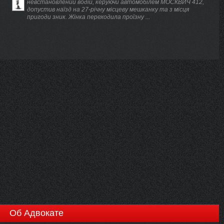
невстановлений водій, керуючи автомобілем МОСКВИЧ 412,
допустив наїзд на 27-річну місцеву мешканку та з місця
пригоди зник. Жінка переходила проїзну ...
Об Адвокате