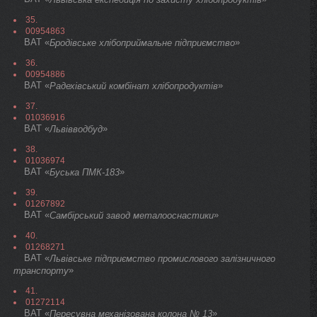
35.
00954863
ВАТ «
»
Бродівське хлібоприймальне підприємство
36.
00954886
ВАТ «
»
Радехівський комбінат хлібопродуктів
37.
01036916
ВАТ «
»
Львівводбуд
38.
01036974
ВАТ «
»
Буська ПМК-183
39.
01267892
ВАТ «
»
Самбірський завод металооснастики
40.
01268271
ВАТ «
Львівське підприємство промислового залізничного
»
транспорту
41.
01272114
ВАТ «
»
Пересувна механізована колона № 13