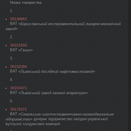
Назва товариства
1.
00136863
ВАТ «
Бориславський експериментальний ливарно-механічний
»
завод
2.
00151650
ВАТ «
»
Галол
3.
00152394
ВАТ «
»
Львівський дослідний нафтомаслозавод
4.
00153471
ВАТ «
»
Львівський завод газової апаратури
5.
00176271
ВАТ «
Сокальське шахтоспецмонтажно-налагоджувальне
» дочірнє підприємство західно-української
підприємство
вугільної холдингової компанії