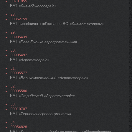
00701955
ВАТ «
»
Львівбджолосервіс
28.
00852759
ВАТ виробничого об’єднання ВО «
»
Львівптахопром
29.
00905439
ВАТ «
»
Рава-Руська агропромтехніка
30.
00905497
ВАТ «
»
Агротехсервіс
31.
00905577
ВАТ «
»
Великомостівський «Агротехсервіс
32.
00905586
ВАТ «
»
Стрийський «Агротехсервіс
33.
00910707
ВАТ «
»
Тернопільагроспецмонтаж
34.
00954828
ВАТ «
»
Львівська експедиція по захисту хлібопродуктів