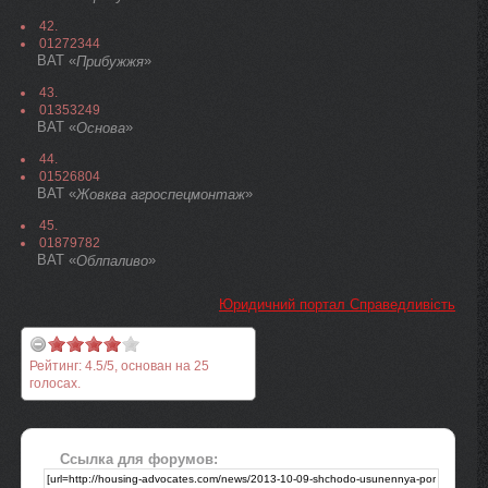
42.
01272344
ВАТ «
»
Прибужжя
43.
01353249
ВАТ «
»
Основа
44.
01526804
ВАТ «
»
Жовква агроспецмонтаж
45.
01879782
ВАТ «
»
Облпаливо
Юридичний портал Справедливість
Рейтинг:
4.5
/
5
, основан на
25
голосах.
Ссылка для форумов: