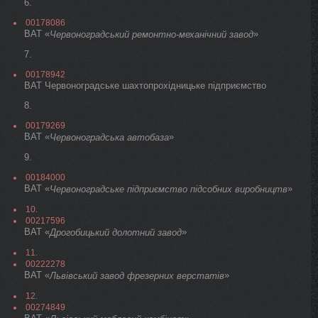
6.
00178086
ВАТ «
»
Червоноградський ремонтно-механічний завод
7.
00178942
ВАТ Червоноградське шахтопрохідницьке підприємство
8.
00179269
ВАТ «
»
Червоноградська автобаза
9.
00184000
ВАТ «
»
Червоноградське підприємство підсобних виробництв
10.
00217596
ВАТ «
»
Дрогобицький долотний завод
11.
00222278
ВАТ «
»
Львівський завод фрезерних верстатів
12.
00274849