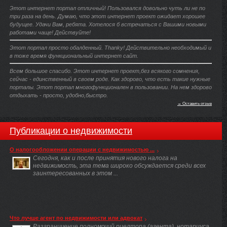
Этот интернет портал отличный! Пользовался довольно чуть ли не по
три раза на день. Думаю, что этот интернет проект ожидает хорошее
будущее. Удачи Вам, ребята. Хотелося б встречаться с Вашими новыми
работами чаще! Действуйте!
Этот портал просто обалденный. Thanky! Действительно необходимый и
в тоже время функциональный интернет сайт.
Всем большое спасибо. Этот интернет проект,без всякого сомнения,
сейчас - единственный в своем роде. Как здорово, что есть такие нужные
порталы. Этот портал многофункционален в пользовании. На нем здорово
отдыхать - просто, удобно,быстро.
→ Оставить отзыв
Публикации о недвижимости
О налогообложении операции с недвижимостью ...
Сегодня, как и после принятия нового налога на
недвижимость, эта тема широко обсуждается среди всех
заинтересованных в этом ...
Что лучше агент по недвижимости или адвокат
Разграничение полномочий риелтора (агента), нотариуса