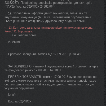
23152037), Професійну асоціацію реєстраторів і депозитаріїв
(ПАРД) (код за ЄДРПОУ 24382704).
Управлінню інформаційних технологій, зовнішніх та
12.
внутрішніх комунікацій (А. Заїка) забезпечити опублікування
цього рішення в офіційному друкованому виданні Комісії.
13. Контроль за виконанням цього рішення покласти на члена
Комісії Є. Воропаєва.
Т. в.о. Голови Комісії
А. Амелін
Протокол засідання Комісії від 17.09.2013 р. № 48
ЗАТВЕРДЖЕНО Рішення Національної комісії з цінних паперів
та фондового ринку 17.09.2013 № 1881
ПЕРЕЛІК ТОВАРИСТВ, яким з 17.09.2013 зупинено внесення
змін до систем реєстрів власників іменних цінних паперів та до
систем депозитарного обліку щодо цінних паперів на строк до
усунення порушення
№ з/п
Код за ЄДРПОУ