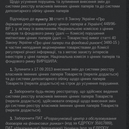
Щодо усунення порушень та зупинення внесення змін до
системи реєстру власників іменних цінних паперів та до системи
депозитарного обліку цінних паперів
Відповідно до
статті 8 Закону України «
пункту 30
Про
»( 448/96-
державне регулювання ринку цінних паперів в Україні
ВР ), у зв’язку із виявленням Національною комісією з цінних
паперів та фондового ринку (далі — Комісія) порушення
емітентами цінних паперів (далі — Товариства) вимог статті 40
Закону України «
»( 3480-15 )
Про цінні папери та фондовий ринок
в частині неподання акціонерними товариствами до Комісії
регулярної річної інформації, та з метою захисту інтересів
інвесторів у цінні папери, Національна комісія з цінних паперів та
фондового ринку ВИРІШИЛА:
Зупинити з 17.09.2013 внесення змін до системи реєстру
1.
власників іменних цінних паперів Товариств (перелік додається)
та до системи депозитарного обліку щодо цінних паперів
Товариств (перелік додається) на строк до усунення порушення.
Заборонити будь-якому реєстратору, що здійснює ведення
2.
системи реєстру власників іменних цінних паперів Товариств
(перелік додається), здійснювати операції щодо внесення змін
до системи реєстру власників іменних цінних паперів Товариств
(перелік додається).
Заборонити ПАТ «
3.
Розрахунковий центр з обслуговування
» (код за ЄДРПОУ 35917889),
договорів на фінансових ринках
ПАТ «
» (код за ЄДРПОУ
Національний депозитарій України