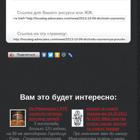
Ссылка для Вашего ресурса или ЖЖ:
Ссылка на эту страницу:
Поделиться…
Вам это будет интересно:
На Рівненщині у ДТП
молоді та спорту
загинуло четверо
України від 24.10.2012
молодих людей
№ 1143, Міністерство
3 листопада,
освіти і науки, молоді
близько 12-ї години,
та спорту України
на 89 км автодороги Городище
Про внесення змін до наказу
- Рівне - Старокостянтинів,
Міністерства освіти і науки,