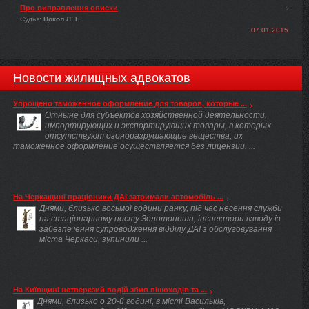
Про виправлення описки
Судья:
Цокол Л. І.
07.01.2015
Новости жилищных адвокатов
Упрощено таможенное оформление для товаров, которые ...
Отныне для субъектов хозяйственной деятельности,
импортирующих и экспортирующих товары, в которых
отсутствуют озоноразрушающие вещества, их
таможенное оформление осуществляется без лицензии. ...
На Черкащині працівники ДАІ затримали автомобіль ...
Днями, близько восьмої години ранку, під час несення служби
на стаціонарному посту Золотоноша, інспектори взводу із
забезпечення супроводження відділу ДАІ з обслуговування
міста Черкаси, зупинили ...
На Київщині нетверезий водій збив пішоходів та ...
Днями, близько о 20-й годині, в місті Васильків,