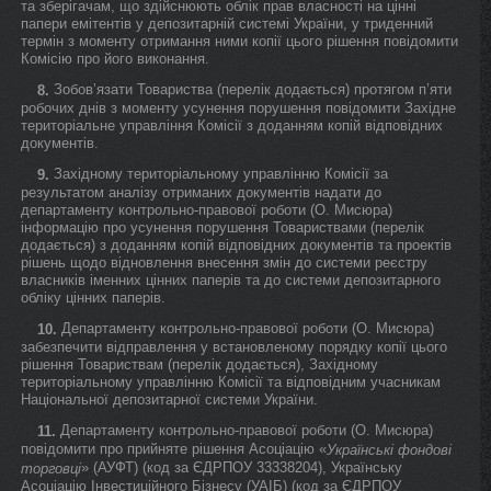
та зберігачам, що здійснюють облік прав власності на цінні
папери емітентів у депозитарній системі України, у триденний
термін з моменту отримання ними копії цього рішення повідомити
Комісію про його виконання.
Зобов’язати Товариства (перелік додається) протягом п’яти
8.
робочих днів з моменту усунення порушення повідомити Західне
територіальне управління Комісії з доданням копій відповідних
документів.
Західному територіальному управлінню Комісії за
9.
результатом аналізу отриманих документів надати до
департаменту контрольно-правової роботи (О. Мисюра)
інформацію про усунення порушення Товариствами (перелік
додається) з доданням копій відповідних документів та проектів
рішень щодо відновлення внесення змін до системи реєстру
власників іменних цінних паперів та до системи депозитарного
обліку цінних паперів.
Департаменту контрольно-правової роботи (О. Мисюра)
10.
забезпечити відправлення у встановленому порядку копії цього
рішення Товариствам (перелік додається), Західному
територіальному управлінню Комісії та відповідним учасникам
Національної депозитарної системи України.
Департаменту контрольно-правової роботи (О. Мисюра)
11.
повідомити про прийняте рішення Асоціацію «
Українські фондові
» (АУФТ) (код за ЄДРПОУ 33338204), Українську
торговці
Асоціацію Інвестиційного Бізнесу (УАІБ) (код за ЄДРПОУ