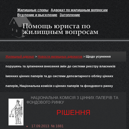
Жилищные споры
Адвокат по жилищным вопросам
Вселение и выселение
Затопление
Признание прав на жильё
Вакансии юриста
Жилищный адвокат
>
Новости жилищных адвокатов
>
Щодо усунення
порушень та зупинення внесення змін до системи реєстру власників
іменних цінних паперів та до системи депозитарного обліку цінних
паперів, Національна комісія з цінних паперів та фондового ринку
НАЦІОНАЛЬНА КОМІСІЯ З ЦІННИХ ПАПЕРІВ ТА
ФОНДОВОГО РИНКУ
РІШЕННЯ
17.09.2013 № 1881