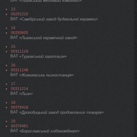
ВАТ «
»
Львівський меблевий комбінат
13.
00291210
ВАТ «
»
Самбірський завод будівельної кераміки
14.
00293605
ВАТ «
»
Львівський керамічний завод
15.
00311119
ВАТ «
»
Турківський заготльон
16.
00311148
ВАТ «
»
Жовквівська льоностанція
17.
00311214
ВАТ «
»
Льон
18.
00376418
ВАТ «
»
Дрогобицький завод продовольчих товарів
19.
00376461
ВАТ «
»
Бориславський хлібокомбінат