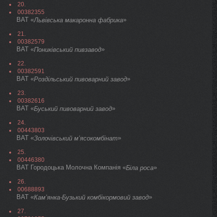
20.
00382355
ВАТ «
»
Львівська макаронна фабрика
21.
00382579
ВАТ «
»
Пониківський пивзавод
22.
00382591
ВАТ «
»
Роздільський пивоварний завод
23.
00382616
ВАТ «
»
Буський пивоварний завод
24.
00443803
ВАТ «
»
Золочівський м’ясокомбінат
25.
00446380
ВАТ Городоцька Молочна Компанія «
»
Біла роса
26.
00688893
ВАТ «
»
Кам’янка-Бузький комбікормовий завод
27.