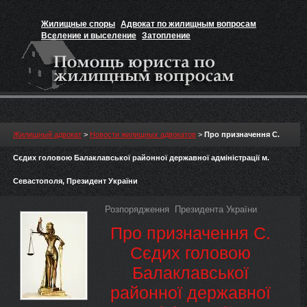
Жилищные споры
Адвокат по жилищным вопросам
Вселение и выселение
Затопление
Признание прав на жильё
Вакансии юриста
Жилищный адвокат
>
Новости жилищных адвокатов
>
Про призначення С.
Сєдих головою Балаклавської районної державної адміністрації м.
Севастополя, Президент України
Розпорядження Президента України
Про призначення С.
Сєдих головою
Балаклавської
районної державної