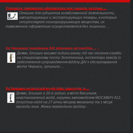
Упрощено таможенное оформление для товаров, которые ...
Отныне для субъектов хозяйственной деятельности,
импортирующих и экспортирующих товары, в которых
отсутствуют озоноразрушающие вещества, их
таможенное оформление осуществляется без лицензии. ...
На Черкащині працівники ДАІ затримали автомобіль ...
Днями, близько восьмої години ранку, під час несення служби
на стаціонарному посту Золотоноша, інспектори взводу із
забезпечення супроводження відділу ДАІ з обслуговування
міста Черкаси, зупинили ...
На Київщині нетверезий водій збив пішоходів та ...
Днями, близько о 20-й годині, в місті Васильків,
невстановлений водій, керуючи автомобілем МОСКВИЧ 412,
допустив наїзд на 27-річну місцеву мешканку та з місця
пригоди зник. Жінка переходила проїзну ...