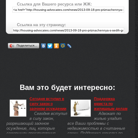
Ссылка для Вашего ресурса или ЖЖ:
Ссылка на эту страницу:
Поделиться…
Вам это будет интересно:
Сегодня вступил в
Поддержка
силу закон о
юриста по
заочном осуждении
жилищным делам
Сегодня вступил
Адвокат по
в силу закон,
жилью уладит
разрешающий заочное
все Ваши проблемы с
осуждение, лиц, которые
недвижимостью в считанные
совершили преступления
сроки. Поддержка юриста по