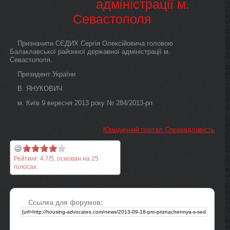
адміністрації м.
Севастополя
Призначити СЄДИХ Сергія Олексійовича головою
Балаклавської районної державної адміністрації м.
Севастополя.
Президент України
В. ЯНУКОВИЧ
м. Київ 9 вересня 2013 року № 284/2013-рп
Юридичний портал Справедливість
Рейтинг:
4.7
/
5
, основан на
25
голосах.
Ссылка для форумов: