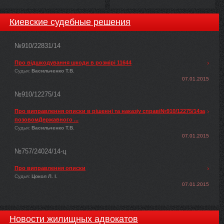
Киевские судебные решения
№910/22831/14
Про відшкодування шкоди в розмірі 11644
Судья:
Васильченко Т.В.
07.01.2015
№910/12275/14
Про виправлення описки в рішенні та наказіу справі№910/12275/14за
позовомДержавного ...
Судья:
Васильченко Т.В.
07.01.2015
№757/24024/14-ц
Про виправлення описки
Судья:
Цокол Л. І.
07.01.2015
Новости жилищных адвокатов