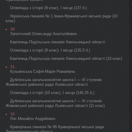
Олімпіада з історії (9 клас), I місце (137 б.)
Українська гімназія № 1 Івано-Франківської міської ради (10
клас)
50.
Запоточний Олександр Анатолійович
Кам'янець-Подільська гімназія Хмельницької області
Олімпіада з історії (9 клас), I місце (135,5 б.)
Кам'янець-Подільська гімназія Хмельницької області (10 клас)
51.
Кузьмінська Софія-Марія Романівна
Дублянська загальноосвітня школа I — III ступенів
Жовківської районної ради Львівської області
Олімпіада з історії (10 клас), I місце (146,25 б.)
Дублянська загальноосвітня школа I — III ступенів
Жовківської районної ради Львівської області (11 клас)
52.
Лях Михайло Андрійович
Криворізька гімназія № 95 Криворізької міської ради
Дніпропетровської області