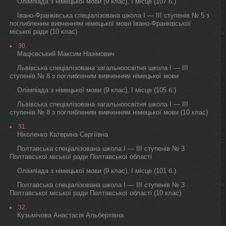
Олімпіада з німецької мови (9 клас), I місце (107 б.)
Івано-Франківська спеціалізована школа I — III ступенів № 5 з
поглибленим вивченням німецької мови Івано-Франківської
міської ради (10 клас)
30.
Мацієвський Максим Назімович
Львівська спеціалізована загальноосвітня школа I — III
ступенів № 8 з поглибленим вивченням німецької мови
Олімпіада з німецької мови (9 клас), I місце (105 б.)
Львівська спеціалізована загальноосвітня школа I — III
ступенів № 8 з поглибленим вивченням німецької мови (10 клас)
31.
Ніколенко Катерина Сергіївна
Полтавська спеціалізована школа I — III ступенів № 3
Полтавської міської ради Полтавської області
Олімпіада з німецької мови (9 клас), I місце (101 б.)
Полтавська спеціалізована школа I — III ступенів № 3
Полтавської міської ради Полтавської області (10 клас)
32.
Кузьмічова Анастасія Альбертівна