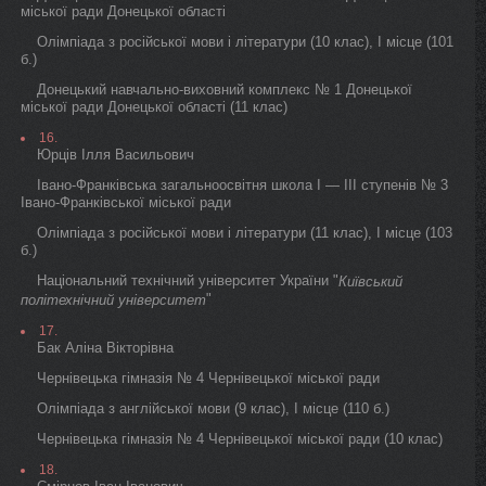
міської ради Донецької області
Олімпіада з російської мови і літератури (10 клас), I місце (101
б.)
Донецький навчально-виховний комплекс № 1 Донецької
міської ради Донецької області (11 клас)
16.
Юрців Ілля Васильович
Івано-Франківська загальноосвітня школа I — III ступенів № 3
Івано-Франківської міської ради
Олімпіада з російської мови і літератури (11 клас), I місце (103
б.)
Національний технічний університет України "
Київський
"
політехнічний університет
17.
Бак Аліна Вікторівна
Чернівецька гімназія № 4 Чернівецької міської ради
Олімпіада з англійської мови (9 клас), I місце (110 б.)
Чернівецька гімназія № 4 Чернівецької міської ради (10 клас)
18.