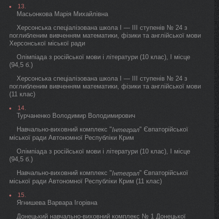
13.
Масьонкова Марія Михайлівна
Херсонська спеціалізована школа I — III ступенів № 24 з
поглибленим вивченням математики, фізики та англійської мови
Херсонської міської ради
Олімпіада з російської мови і літератури (10 клас), I місце
(94,5 б.)
Херсонська спеціалізована школа I — III ступенів № 24 з
поглибленим вивченням математики, фізики та англійської мови
(11 клас)
14.
Турчаненко Володимир Володимирович
Навчально-виховний комплекс "
" Євпаторійської
Інтеграл
міської ради Автономної Республіки Крим
Олімпіада з російської мови і літератури (10 клас), I місце
(94,5 б.)
Навчально-виховний комплекс "
" Євпаторійської
Інтеграл
міської ради Автономної Республіки Крим (11 клас)
15.
Ягнишева Варвара Ігорівна
Донецький навчально-виховний комплекс № 1 Донецької