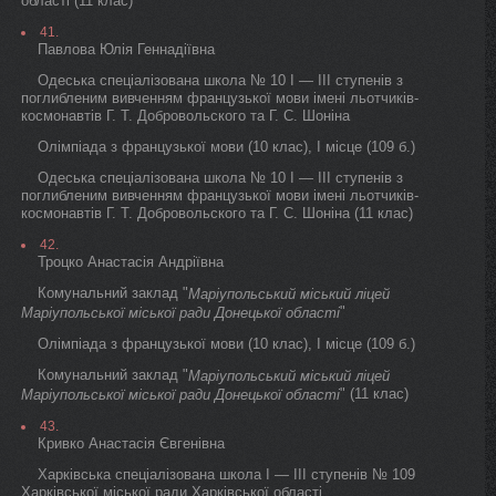
області (11 клас)
41.
Павлова Юлія Геннадіївна
Одеська спеціалізована школа № 10 I — III ступенів з
поглибленим вивченням французької мови імені льотчиків-
космонавтів Г. Т. Добровольского та Г. С. Шоніна
Олімпіада з французької мови (10 клас), I місце (109 б.)
Одеська спеціалізована школа № 10 I — III ступенів з
поглибленим вивченням французької мови імені льотчиків-
космонавтів Г. Т. Добровольского та Г. С. Шоніна (11 клас)
42.
Троцко Анастасія Андріївна
Комунальний заклад "
Маріупольський міський ліцей
"
Маріупольської міської ради Донецької області
Олімпіада з французької мови (10 клас), I місце (109 б.)
Комунальний заклад "
Маріупольський міський ліцей
" (11 клас)
Маріупольської міської ради Донецької області
43.
Кривко Анастасія Євгенівна
Харківська спеціалізована школа I — III ступенів № 109
Харківської міської ради Харківської області