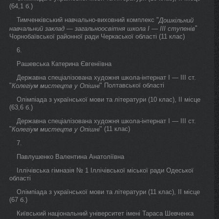
(64,1 б.)
Тимченківський навчально-виховний комплекс "
Дошкільний
"
навчальний заклад — загальноосвітня школа I — III ступенів
Чорнобаївської районної ради Черкаської області (11 клас)
6.
Рашевська Катерина Євгеніївна
Державна спеціалізована художня школа-інтернат I — III ст.
"
" Полтавської області
Колегіум мистецтв у Опішні
Олімпіада з української мови та літератури (10 клас), II місце
(63,6 б.)
Державна спеціалізована художня школа-інтернат I — III ст.
"
" (11 клас)
Колегіум мистецтв у Опішні
7.
Павлушенко Валентина Анатоліївна
Іллічівська гімназія № 1 Іллічівської міської ради Одеської
області
Олімпіада з української мови та літератури (11 клас), II місце
(67 б.)
Київський національний університет імені Тараса Шевченка