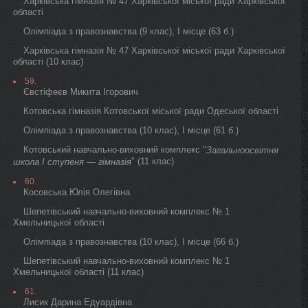
Харківська гімназія № 47 Харківської міської ради Харківської
області
Олімпіада з правознавства (9 клас), I місце (63 б.)
Харківська гімназія № 47 Харківської міської ради Харківської
області (10 клас)
59.
Євстіфеєв Микита Ігорович
Котовська гімназія Котовської міської ради Одеської області
Олімпіада з правознавства (10 клас), I місце (61 б.)
Котовський навчально-виховний комплекс "
Загальноосвітня
" (11 клас)
школа I ступеня — гімназія
60.
Косовська Юлія Олегівна
Шепетівський навчально-виховний комплекс № 1
Хмельницької області
Олімпіада з правознавства (10 клас), I місце (66 б.)
Шепетівський навчально-виховний комплекс № 1
Хмельницької області (11 клас)
61.
Лисик Дарина Едуардівна