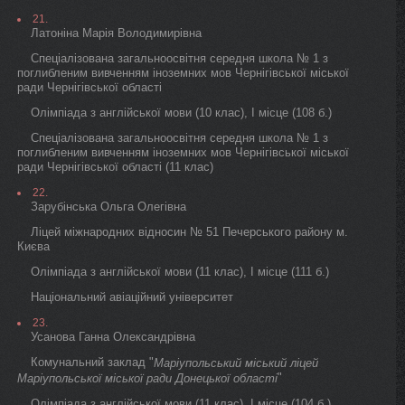
21.
Латоніна Марія Володимирівна
Спеціалізована загальноосвітня середня школа № 1 з
поглибленим вивченням іноземних мов Чернігівської міської
ради Чернігівської області
Олімпіада з англійської мови (10 клас), I місце (108 б.)
Спеціалізована загальноосвітня середня школа № 1 з
поглибленим вивченням іноземних мов Чернігівської міської
ради Чернігівської області (11 клас)
22.
Зарубінська Ольга Олегівна
Ліцей міжнародних відносин № 51 Печерського району м.
Києва
Олімпіада з англійської мови (11 клас), I місце (111 б.)
Національний авіаційний університет
23.
Усанова Ганна Олександрівна
Комунальний заклад "
Маріупольський міський ліцей
"
Маріупольської міської ради Донецької області
Олімпіада з англійської мови (11 клас), I місце (104 б.)