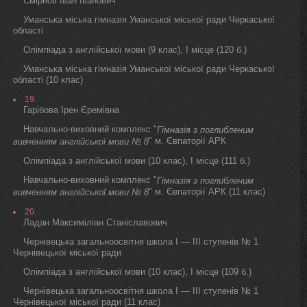
Смірнов Іван Іванович
Уманська міська гімназія Уманської міської ради Черкаської
області
Олімпіада з англійської мови (9 клас), I місце (120 б.)
Уманська міська гімназія Уманської міської ради Черкаської
області (10 клас)
19.
Гарібова Ірен Єремівна
Навчально-виховний комплекс "
Гімназія з поглибленим
" м. Євпаторії АРК
вивченням англійської мови № 8
Олімпіада з англійської мови (10 клас), I місце (111 б.)
Навчально-виховний комплекс "
Гімназія з поглибленим
" м. Євпаторії АРК (11 клас)
вивченням англійської мови № 8
20.
Ладан Максиміліан Станіславович
Чернівецька загальноосвітня школа I — III ступенів № 1
Чернівецької міської ради
Олімпіада з англійської мови (10 клас), I місце (109 б.)
Чернівецька загальноосвітня школа I — III ступенів № 1
Чернівецької міської ради (11 клас)