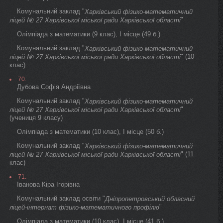
Комунальний заклад "
Харківський фізико-математичний
"
ліцей № 27 Харківської міської ради Харківської області
Олімпіада з математики (9 клас), I місце (49 б.)
Комунальний заклад "
Харківський фізико-математичний
" (10
ліцей № 27 Харківської міської ради Харківської області
клас)
70.
Дубова Софія Андріївна
Комунальний заклад "
Харківський фізико-математичний
"
ліцей № 27 Харківської міської ради Харківської області
(учениця 9 класу)
Олімпіада з математики (10 клас), I місце (50 б.)
Комунальний заклад "
Харківський фізико-математичний
" (11
ліцей № 27 Харківської міської ради Харківської області
клас)
71.
Іванова Кіра Ігорівна
Комунальний заклад освіти "
Дніпропетровський обласний
"
ліцей-інтернат фізико-математичного профілю
Олімпіада з математики (10 клас), I місце (41 б.)