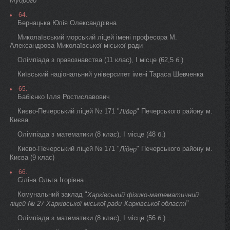
Мудрого
64.
Бернацька Юлія Олександрівна
Миколаївський морський ліцей імені професора М.
Александрова Миколаївської міської ради
Олімпіада з правознавства (11 клас), I місце (62,5 б.)
Київський національний університет імені Тараса Шевченка
65.
Бабієнко Ілля Ростиславович
Києво-Печерський ліцей № 171 "
" Печерського району м.
Лідер
Києва
Олімпіада з математики (8 клас), I місце (48 б.)
Києво-Печерський ліцей № 171 "
" Печерського району м.
Лідер
Києва (9 клас)
66.
Сіліна Ольга Ігорівна
Комунальний заклад "
Харківський фізико-математичний
"
ліцей № 27 Харківської міської ради Харківської області
Олімпіада з математики (8 клас), I місце (56 б.)