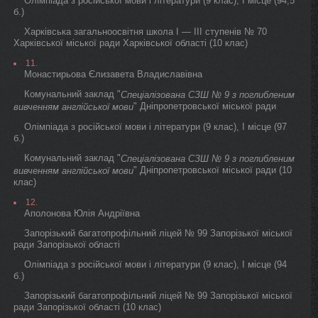
Олімпіада з російської мови і літератури (9 клас), I місце (94,5
б.)
Харківська загальноосвітня школа I — III ступенів № 70
Харківської міської ради Харківської області (10 клас)
11.
Монастирьова Єлизавета Владиславівна
Комунальний заклад "
Спеціалізована СЗШ № 9 з поглибленим
" Дніпропетровської міської ради
вивченням англійської мови
Олімпіада з російської мови і літератури (9 клас), I місце (97
б.)
Комунальний заклад "
Спеціалізована СЗШ № 9 з поглибленим
" Дніпропетровської міської ради (10
вивченням англійської мови
клас)
12.
Аполонова Юлія Андріївна
Запорізький багатопрофільний ліцей № 99 Запорізької міської
ради Запорізької області
Олімпіада з російської мови і літератури (9 клас), I місце (94
б.)
Запорізький багатопрофільний ліцей № 99 Запорізької міської
ради Запорізької області (10 клас)