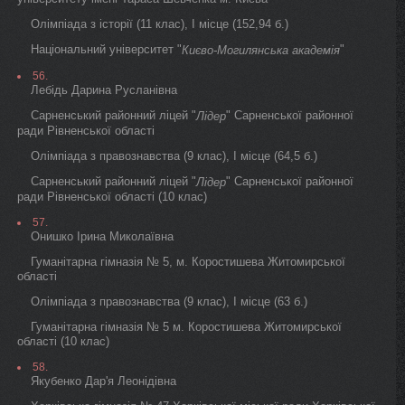
Олімпіада з історії (11 клас), I місце (152,94 б.)
Національний університет "
"
Києво-Могилянська академія
56.
Лебідь Дарина Русланівна
Сарненський районний ліцей "
" Сарненської районної
Лідер
ради Рівненської області
Олімпіада з правознавства (9 клас), I місце (64,5 б.)
Сарненський районний ліцей "
" Сарненської районної
Лідер
ради Рівненської області (10 клас)
57.
Онишко Ірина Миколаївна
Гуманітарна гімназія № 5, м. Коростишева Житомирської
області
Олімпіада з правознавства (9 клас), I місце (63 б.)
Гуманітарна гімназія № 5 м. Коростишева Житомирської
області (10 клас)
58.
Якубенко Дар'я Леонідівна