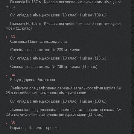
Гімназія № 167 м. Києва з поглибленим вивченням німецької
мови
Олімпіада з німецької мови (10 клас), I місце (109 б.)
Гімназія № 167 м. Києва з поглибленим вивченням німецької
мови (11 клас)
33.
Савченко Надія Олександрівна
Спеціалізована школа № 239 м. Києва
Олімпіада з німецької мови (10 клас), I місце (113 б.)
Спеціалізована школа № 239 м. Києва (11 клас)
34.
Кечур Дарина Романівна
Львівська спеціалізована середня загальноосвітня школа №
28 з поглибленим вивченням німецької мови
Олімпіада з німецької мови (10 клас), I місце (103 б.)
Львівська спеціалізована середня загальноосвітня школа №
28 з поглибленим вивченням німецької мови (11 клас)
35.
Баранець Василь Ігорович