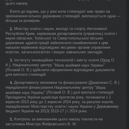
цього наказу.
Взяти до відома, що у разі коли стипендіат має право на
призначення кількох державних стипендій, виплачується одна —
більша за розміром.
Міністру освіти і науки, молоді та спорту Автономної
2.
Республіки Крим, керівникам департаментів (управлінь) освіти і
науки обласних, Київської та Севастопольської міських
державних адміністрацій забезпечити ознайомлення з цим
наказом керівників відповідних місцевих органів управління
освітою, загальноосвітніх і вищих навчальних закладів.
Інституту інноваційних технологій і змісту освіти (Удод О.
3.
А.), Національному центру "
"
Мала академія наук України
(Лісовий О. В.) здійснити оформлення відповідних документів
для виплати стипендій.
Департаменту економіки та фінансування (Даниленко С. В.)
4.
передбачити фінансування Національному центру "
Мала
" (Лісовий О. В.) для виплати стипендій
академія наук України
Президента України щомісяця протягом року, починаючи з 1
вересня 2013 року до 1 вересня 2014 року, за рахунок коштів,
передбачених Міністерству освіти і науки України у Державному
бюджеті України на 2013( 5515-17 ) і 2014 роки.
Контроль за виконанням цього наказу покласти на
5.
заступника Міністра Жебровського Б. М.