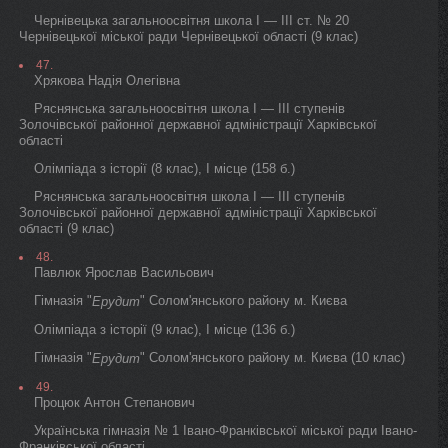
Чернівецька загальноосвітня школа I — III ст. № 20
Чернівецької міської ради Чернівецької області (9 клас)
47.
Хрякова Надія Олегівна
Ряснянська загальноосвітня школа I — III ступенів
Золочівської районної державної адміністрації Харківської
області
Олімпіада з історії (8 клас), I місце (158 б.)
Ряснянська загальноосвітня школа I — III ступенів
Золочівської районної державної адміністрації Харківської
області (9 клас)
48.
Павлюк Ярослав Васильович
Гімназія "
" Солом'янського району м. Києва
Ерудит
Олімпіада з історії (9 клас), I місце (136 б.)
Гімназія "
" Солом'янського району м. Києва (10 клас)
Ерудит
49.
Процюк Антон Степанович
Українська гімназія № 1 Івано-Франківської міської ради Івано-
Франківської області