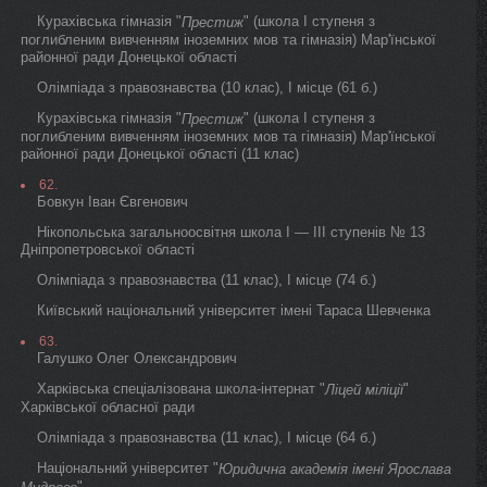
Курахівська гімназія "
" (школа I ступеня з
Престиж
поглибленим вивченням іноземних мов та гімназія) Мар'їнської
районної ради Донецької області
Олімпіада з правознавства (10 клас), I місце (61 б.)
Курахівська гімназія "
" (школа I ступеня з
Престиж
поглибленим вивченням іноземних мов та гімназія) Мар'їнської
районної ради Донецької області (11 клас)
62.
Бовкун Іван Євгенович
Нікопольська загальноосвітня школа I — III ступенів № 13
Дніпропетровської області
Олімпіада з правознавства (11 клас), I місце (74 б.)
Київський національний університет імені Тараса Шевченка
63.
Галушко Олег Олександрович
Харківська спеціалізована школа-інтернат "
"
Ліцей міліції
Харківської обласної ради
Олімпіада з правознавства (11 клас), I місце (64 б.)
Національний університет "
Юридична академія імені Ярослава
"