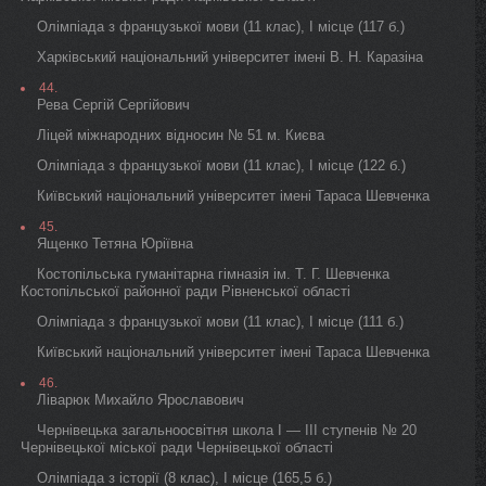
Олімпіада з французької мови (11 клас), I місце (117 б.)
Харківський національний університет імені В. Н. Каразіна
44.
Рева Сергій Сергійович
Ліцей міжнародних відносин № 51 м. Києва
Олімпіада з французької мови (11 клас), I місце (122 б.)
Київський національний університет імені Тараса Шевченка
45.
Ященко Тетяна Юріївна
Костопільська гуманітарна гімназія ім. Т. Г. Шевченка
Костопільської районної ради Рівненської області
Олімпіада з французької мови (11 клас), I місце (111 б.)
Київський національний університет імені Тараса Шевченка
46.
Ліварюк Михайло Ярославович
Чернівецька загальноосвітня школа I — III ступенів № 20
Чернівецької міської ради Чернівецької області
Олімпіада з історії (8 клас), I місце (165,5 б.)