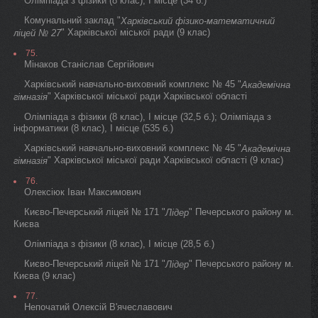
Олімпіада з фізики (8 клас), I місце (34 б.)
Комунальний заклад "
Харківський фізико-математичний
" Харківської міської ради (9 клас)
ліцей № 27
75.
Мінаков Станіслав Сергійович
Харківський навчально-виховний комплекс № 45 "
Академічна
" Харківської міської ради Харківської області
гімназія
Олімпіада з фізики (8 клас), I місце (32,5 б.); Олімпіада з
інформатики (8 клас), I місце (535 б.)
Харківський навчально-виховний комплекс № 45 "
Академічна
" Харківської міської ради Харківської області (9 клас)
гімназія
76.
Олексіюк Іван Максимович
Києво-Печерський ліцей № 171 "
" Печерського району м.
Лідер
Києва
Олімпіада з фізики (8 клас), I місце (28,5 б.)
Києво-Печерський ліцей № 171 "
" Печерського району м.
Лідер
Києва (9 клас)
77.
Непочатий Олексій В'ячеславович