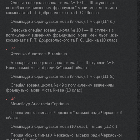
Одеська спеціалізована школа № 10 I — III ступенів з
поглибленим вивченням французької мови імені льотчиків-
космонавтів Г. Т. Добровольского та Г. С. Шоніна
Олімпіада з французької мови (9 клас), I місце (114 б.)
Одеська спеціалізована школа № 10 I — III ступенів з
поглибленим вивченням французької мови імені льотчиків-
космонавтів Г. Т. Добровольского та Г. С. Шоніна (10 клас)
39.
Фесенко Анастасія Віталіївна
Броварська спеціалізована школа I — III ступенів № 5
Броварської міської ради Київської області
Олімпіада з французької мови (9 клас), I місце (111 б.)
Спеціалізована школа № 49 з поглибленим вивченням
французької мови міста Києва (10 клас)
40.
Мамайсур Анастасія Сергіївна
Перша міська гімназія Черкаської міської ради Черкаської
області
Олімпіада з французької мови (10 клас), I місце (112 б.)
Перша міська гімназія Черкаської міської ради Черкаської