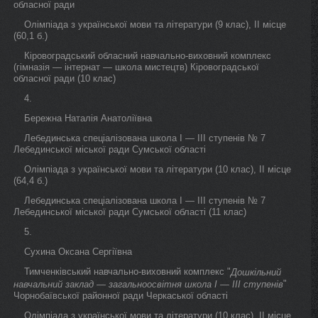
обласної ради
Олімпіада з української мови та літератури (9 клас), II місце
(60,1 б.)
Кіровоградський обласний навчально-виховний комплекс
(гімназія — інтернат — школа мистецтв) Кіровоградської
обласної ради (10 клас)
4.
Бережна Наталія Анатоліївна
Лебединська спеціалізована школа I — III ступенів № 7
Лебединської міської ради Сумської області
Олімпіада з української мови та літератури (10 клас), II місце
(64,4 б.)
Лебединська спеціалізована школа I — III ступенів № 7
Лебединської міської ради Сумської області (11 клас)
5.
Сухина Оксана Сергіївна
Тимченківський навчально-виховний комплекс "
Дошкільний
"
навчальний заклад — загальноосвітня школа I — III ступенів
Чорнобаївської районної ради Черкаської області
Олімпіада з української мови та літератури (10 клас), II місце