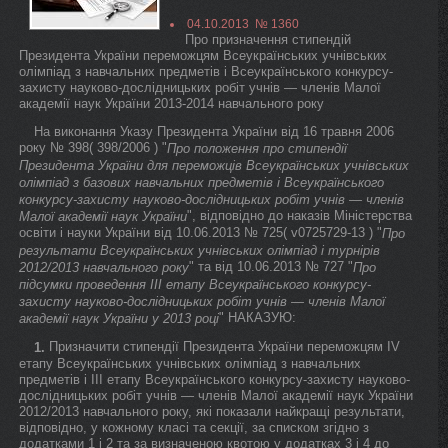
04.10.2013 № 1360
Про призначення стипендій
Президента України переможцям Всеукраїнських учнівських
олімпіад з навчальних предметів і Всеукраїнського конкурсу-
захисту науково-дослідницьких робіт учнів — членів Малої
академії наук України 2013-2014 навчального року
На виконання Указу Президента України від 16 травня 2006
року № 398( 398/2006 ) "
Про положення про стипендії
Президента України для переможців Всеукраїнських учнівських
олімпіад з базових навчальних предметів і Всеукраїнського
конкурсу-захисту науково-дослідницьких робіт учнів — членів
", відповідно до наказів Міністерства
Малої академії наук України
освіти і науки України від 10.06.2013 № 725( v0725729-13 ) "
Про
результати Всеукраїнських учнівських олімпіад і турнірів
" та від 10.06.2013 № 727 "
2012/2013 навчального року
Про
підсумки проведення III етапу Всеукраїнського конкурсу-
захисту науково-дослідницьких робіт учнів — членів Малої
" НАКАЗУЮ:
академії наук України у 2013 році
Призначити стипендії Президента України переможцям IV
1.
етапу Всеукраїнських учнівських олімпіад з навчальних
предметів і III етапу Всеукраїнського конкурсу-захисту науково-
дослідницьких робіт учнів — членів Малої академії наук України
2012/2013 навчального року, які показали найкращі результати,
відповідно, у кожному класі та секції, за списком згідно з
додатками 1 і 2 та за визначеною квотою у додатках 3 і 4 до