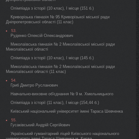
Олімпіада з історії (10 клас), I місце (151 б.)
Криворізька гімназія № 95 Криворізької міської ради
Дніпропетровської області (11 клас)
53.
Руденко Олексій Олександрович
Миколаївська гімназія № 2 Миколаївської міської ради
Миколаївської області
Олімпіада з історії (10 клас), I місце (145 б.)
Миколаївська гімназія № 2 Миколаївської міської ради
Миколаївської області (11 клас)
54.
Гриб Дмитро Русланович
Навчально-виховне об'єднання № 9 м. Хмельницького
Олімпіада з історії (11 клас), I місце (154,44 б.)
Київський національний університет імені Тараса Шевченка
55.
Гусаківський Андрій Сергійович
Український гуманітарний ліцей Київського національного
університету імені Тараса Шевченка м. Києва