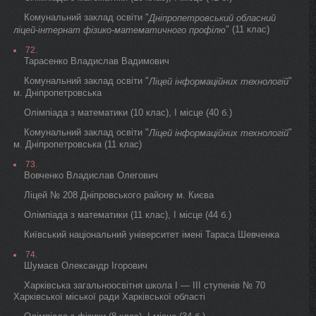
Комунальний заклад освіти "
Дніпропетровський обласний
" (11 клас)
ліцей-інтернат фізико-математичного профілю
72.
Тарасенко Владислав Вадимович
Комунальний заклад освіти "
"
Ліцей інформаційних технологій
м. Дніпропетровська
Олімпіада з математики (10 клас), I місце (40 б.)
Комунальний заклад освіти "
"
Ліцей інформаційних технологій
м. Дніпропетровська (11 клас)
73.
Вовченко Владислав Олегович
Ліцей № 208 Дніпровського району м. Києва
Олімпіада з математики (11 клас), I місце (44 б.)
Київський національний університет імені Тараса Шевченка
74.
Шумаєв Олександр Ігорович
Харківська загальноосвітня школа I — III ступенів № 70
Харківської міської ради Харківської області