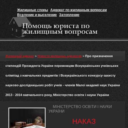
Жилищные споры
Адвокат по жилищным вопросам
Вселение и выселение
Затопление
Признание прав на жильё
Вакансии юриста
Жилищный адвокат
>
Новости жилищных адвокатов
>
Про призначення
стипендій Президента України переможцям Всеукраїнських учнівських
олімпіад з навчальних предметів і Всеукраїнського конкурсу-захисту
науково-дослідницьких робіт учнів - членів Малої академії наук України
2013 - 2014 навчального року, Міністерство освіти і науки України
МІНІСТЕРСТВО ОСВІТИ І НАУКИ
УКРАЇНИ
НАКАЗ