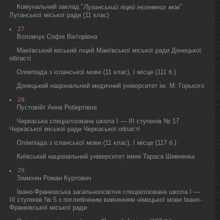
Комунальний заклад "
"
Луганський ліцей іноземних мов
Луганської міської ради (11 клас)
27.
Воловчук Софія Вікторівна
Макіївський міський ліцей Макіївської міської ради Донецької
області
Олімпіада з іспанської мови (11 клас), I місце (111 б.)
Донецький національний медичний університет ім. М. Горького
28.
Пустовійт Анна Робертівна
Черкаська спеціалізована школа I — III ступенів № 17
Черкаської міської ради Черкаської області
Олімпіада з іспанської мови (11 клас), I місце (117 б.)
Київський національний університет імені Тараса Шевченка
29.
Зіммхен Роман Куртович
Івано-Франківська загальноосвітня спеціалізована школа I —
III ступенів № 5 з поглибленим вивченням німецької мови Івано-
Франківської міської ради