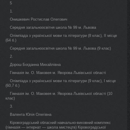
5
1.
Онишкевич Ростислав Олегович
Середня загальноосвітня школа № 99 м. Львова
Олімпіада з української мови та літератури (8 клас), II місце
(64 б.)
Середня загальноосвітня школа № 99 м. Львова (9 клас)
2.
Дорош Богданна Михайлівна
Гімназія ім. О. Маковея м. Яворова Львівської області
Олімпіада з української мови та літератури (9 клас), I місце
(60,7 б.)
Гімназія ім. О. Маковея м. Яворова Львівської області (10
клас)
3.
Валента Юлія Олегівна
Кіровоградський обласний навчально-виховний комплекс
(гімназія — інтернат — школа мистецтв) Кіровоградської