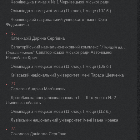
Чернівецька гімназія № 1 Чернівецької міської ради
Олімпіада з німецької мови (11 клас), I місце (107 б.)
Чернівецький національний університет імені Юрія
Федьковича
36.
Катенкарій Дарина Сергіївна
Євпаторійський навчально-виховний комплекс "
Гімназія ім. І.
" Євпаторійської міської ради Автономної
Сельвінського
Республіки Крим
Олімпіада з німецької мови (11 клас), I місце (106 б.)
Київський національний університет імені Тараса Шевченка
37.
Семеген Андріан Мар'янович
Дрогобицька спеціалізована школа I — III ступенів № 2
Львівська область
Олімпіада з німецької мови (11 клас), I місце (112 б.)
Львівський національний університет імені Івана Франка
38.
Соколова Даніелла Сергіївна