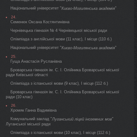
Національний університет "
"
Києво-Могилянська академія
24.
Семенюк Оксана Костянтинівна
Чернівецька гімназія № 4 Чернівецької міської ради
Олімпіада з англійської мови (11 клас), I місце (110 б.)
Національний університет "
"
Києво-Могилянська академія
25.
Гуща Анастасія Русланівна
Броварська гімназія ім. С. І. Олійника Броварської міської
ради Київської області
Олімпіада з іспанської мови (9 клас), I місце (112 б.)
Броварська гімназія ім. С. І. Олійника Броварської міської
ради (10 клас)
26.
Хромяк Ганна Вадимівна
Комунальний заклад "
"
Луганський ліцей іноземних мов
Луганської міської ради
Олімпіада з іспанської мови (10 клас), I місце (112 б.)