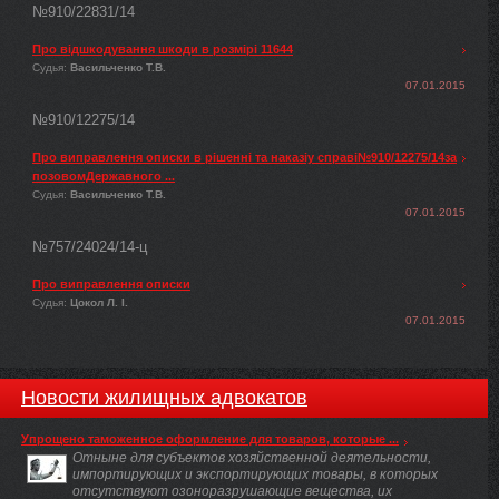
№910/22831/14
Про відшкодування шкоди в розмірі 11644
Судья:
Васильченко Т.В.
07.01.2015
№910/12275/14
Про виправлення описки в рішенні та наказіу справі№910/12275/14за
позовомДержавного ...
Судья:
Васильченко Т.В.
07.01.2015
№757/24024/14-ц
Про виправлення описки
Судья:
Цокол Л. І.
07.01.2015
Новости жилищных адвокатов
Упрощено таможенное оформление для товаров, которые ...
Отныне для субъектов хозяйственной деятельности,
импортирующих и экспортирующих товары, в которых
отсутствуют озоноразрушающие вещества, их