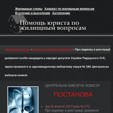
Жилищные споры
Адвокат по жилищным вопросам
Вселение и выселение
Затопление
Признание прав на жильё
Вакансии юриста
Жилищный адвокат
>
Новости жилищных адвокатов
>
Про відмову в реєстрації
довіреної особи кандидата у народні депутати України Радуцького О.Р.,
зареєстрованого в одномандатному виборчому окрузі № 194, Центральна
виборча комісія
ЦЕНТРАЛЬНА ВИБОРЧА КОМІСІЯ
ПОСТАНОВА
від 30 жовтня 2013 року № 272
Про відмову в реєстрації довіреної