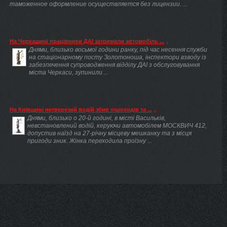
таможенное оформление осуществляется без лицензии. ...
На Черкащині працівники ДАІ затримали автомобіль ...
Днями, близько восьмої години ранку, під час несення служби
на стаціонарному посту Золотоноша, інспектори взводу із
забезпечення супроводження відділу ДАІ з обслуговування
міста Черкаси, зупинили ...
На Київщині нетверезий водій збив пішоходів та ...
Днями, близько о 20-й годині, в місті Васильків,
невстановлений водій, керуючи автомобілем МОСКВИЧ 412,
допустив наїзд на 27-річну місцеву мешканку та з місця
пригоди зник. Жінка переходила проїзну ...