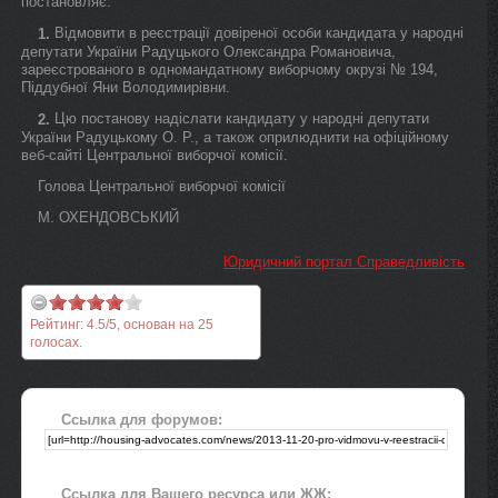
постановляє:
Відмовити в реєстрації довіреної особи кандидата у народні
1.
депутати України Радуцького Олександра Романовича,
зареєстрованого в одномандатному виборчому окрузі № 194,
Піддубної Яни Володимирівни.
Цю постанову надіслати кандидату у народні депутати
2.
України Радуцькому О. Р., а також оприлюднити на офіційному
веб-сайті Центральної виборчої комісії.
Голова Центральної виборчої комісії
М. ОХЕНДОВСЬКИЙ
Юридичний портал Справедливість
Рейтинг:
4.5
/
5
, основан на
25
голосах.
Ссылка для форумов:
Ссылка для Вашего ресурса или ЖЖ: