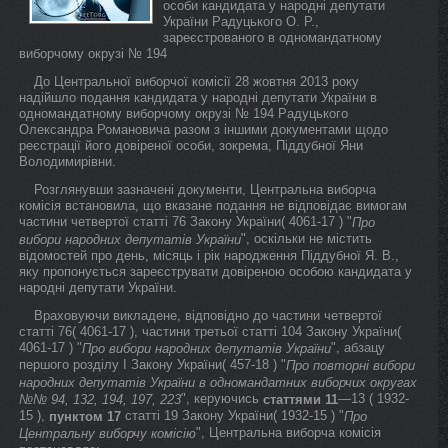
особи кандидата у народні депутати
України Радуцького О. Р.,
зареєстрованого в одномандатному
виборчому окрузі № 194
До Центральної виборчої комісії 28 жовтня 2013 року
надійшло подання кандидата у народні депутати України в
одномандатному виборчому окрузі № 194 Радуцького
Олександра Романовича разом з іншими документами щодо
реєстрації його довіреної особи, зокрема, Піддубної Яни
Володимирівни.
Розглянувши зазначені документи, Центральна виборча
комісія встановила, що вказане подання не відповідає вимогам
частини четвертої статті 76 Закону України( 4061-17 ) "
Про
", оскільки не містить
вибори народних депутатів України
відомостей про день, місяць і рік народження Піддубної Я. В.,
яку пропонується зареєструвати довіреною особою кандидата у
народні депутати України.
Враховуючи викладене, відповідно до частини четвертої
статті 76( 4061-17 ), частини третьої статті 104 Закону України(
4061-17 ) "
", абзацу
Про вибори народних депутатів України
першого розділу I Закону України( 457-18 ) "
Про повторні вибори
народних депутатів України в одномандатних виборчих округах
", керуючись
—13 ( 1932-
№№ 94, 132, 194, 197, 223
статтями 11
15 ),
статті 19 Закону України( 1932-15 ) "
пунктом 17
Про
", Центральна виборча комісія
Центральну виборчу комісію