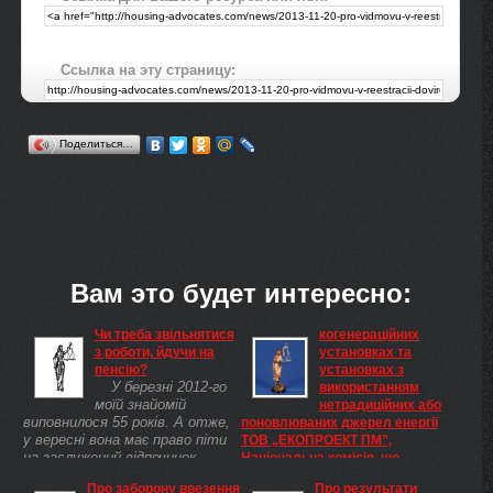
Ссылка на эту страницу:
Поделиться…
Вам это будет интересно:
Чи треба звільнятися
когенераційних
з роботи, йдучи на
установках та
пенсію?
установках з
У березні 2012-го
використанням
моїй знайомій
нетрадиційних або
виповнилося 55 років. А отже,
поновлюваних джерел енергії
у вересні вона має право піти
ТОВ „ЕКОПРОЕКТ ПМ”,
на заслужений відпочинок.
Національна комісія, що
Уточніть, будь ласка, чи
здійснює державне
Про заборону ввезення
Про результати
обовязково їй звільнятися з