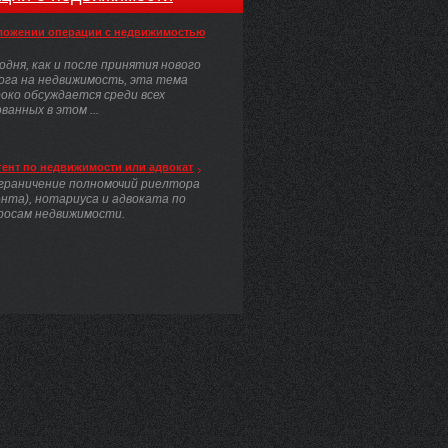
ложении операции с недвижимостью
одня, как и после принятия нового
ога на недвижимость, эта тема
око обсуждается среди всех
анных в этом ...
гент по недвижимости или адвокат
граничение полномочий риелтора
ента), нотариуса и адвоката по
росам недвижимости.