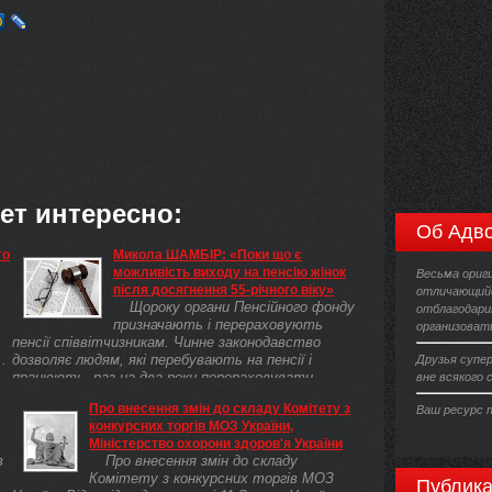
ет интересно:
Об Адво
го
Микола ШАМБІР: «Поки що є
можливість виходу на пенсію жінок
Весьма ориг
після досягнення 55-річного віку»
отличающийс
Щороку органи Пенсійного фонду
отблагодари
призначають і перераховують
организоват
пенсії співвітчизникам. Чинне законодавство
.
дозволяє людям, які перебувають на пенсії і
Друзья супер
працюють, раз на два роки перераховувати
вне всякого 
виплати. ...
Про внесення змін до складу Комітету з
Ваш ресурс 
конкурсних торгів МОЗ України,
Міністерство охорони здоров'я України
в
Про внесення змін до складу
Комітету з конкурсних торгів МОЗ
Публика