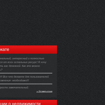
кате
инальный, интересный и полностью
я от всех остальных ресурс! Я хочу
ть вас денежкой. Как это можно
ь?
!!! Все что делаете для пользователей
сомнения- необходимо!!!
просто замечательный.
→ Оставить отзыв
ции о недвижимости