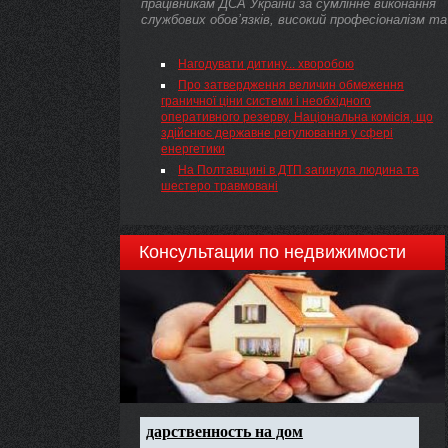
працівникам ДСА України за сумлінне виконання
службових обов’язків, високий професіоналізм та
...
Нагодувати дитину... хворобою
Про затвердження величин обмеження
граничної ціни системи і необхідного
оперативного резерву, Національна комісія, що
здійснює державне регулювання у сфері
енергетики
На Полтавщині в ДТП загинула людина та
шестеро травмовані
Консультации по недвижимости