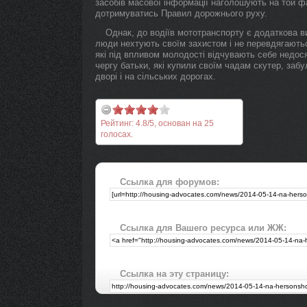
засобів масової інформації наголошують на той фа
дотримуватись Правил дорожнього руху.
Однак, до водіїв мототранспорту є додаткова 
люди нехтують своїм захистом і не перевдягаються
які під впливом молодості відчувають себе недос
чергу батьки, які купили своїм чадам скутер, забул
дворі і на сільських дорогах.
Рейтинг:
4.8
/
5
, основан на
25
голосах.
Ссылка для форумов:
Ссылка для Вашего ресурса или ЖЖ:
Ссылка на эту страницу: