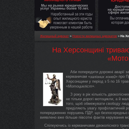
Жилищный адвокат
>
Новости жилищных адвокатов
>
На Х
На Херсонщині триваю
«Мото
Аби попередити дорожні аварії з
керманичам «
» про П
залізних коней
Херсонщини у період з 5 по 16 тра
«
».
Мотоцикліст
З року в рік кількість двоколісн
не тільки дорогі мотоцикли, а й ма
того, щоб обмежувати свободу люде
приділяють увагу профілактичній ро
попередженню порушень ПДР, що безпосередньо м
виявлено вже більше півсотні фактів керування м
Спілкуючись із керманичами двоколісного транс