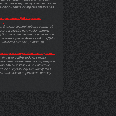
ют озоноразрушающие вещества, их
е оформление осуществляется без
.
і працівники ДАІ затримали
..
, близько восьмої години ранку, під
несення служби на стаціонарному
у Золотоноша, інспектори взводу із
печення супроводження відділу ДАІ з
ння міста Черкаси, зупинили ...
нетверезий водій збив пішоходів та ...
, близько о 20-й годині, в місті
ьків, невстановлений водій, керуючи
мобілем МОСКВИЧ 412, допустив
 на 27-річну місцеву мешканку та з
ди зник. Жінка переходила проїзну ...