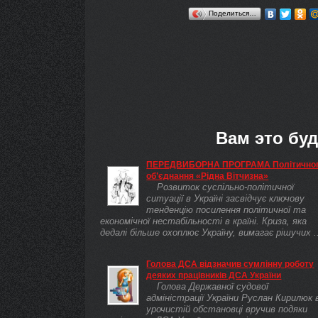
Поделиться…
Вам это буд
ПЕРЕДВИБОРНА ПРОГРАМА Політично
об’єднання «Рідна Вітчизна»
Розвиток суспільно-політичної
ситуації в Україні засвідчує ключову
тенденцію посилення політичної та
економічної нестабільності в країні. Криза, яка
дедалі більше охоплює Україну, вимагає рішучих ..
Голова ДСА відзначив сумлінну роботу
деяких працівників ДСА України
Голова Державної судової
адміністрації України Руслан Кирилюк 
урочистій обстановці вручив подяки