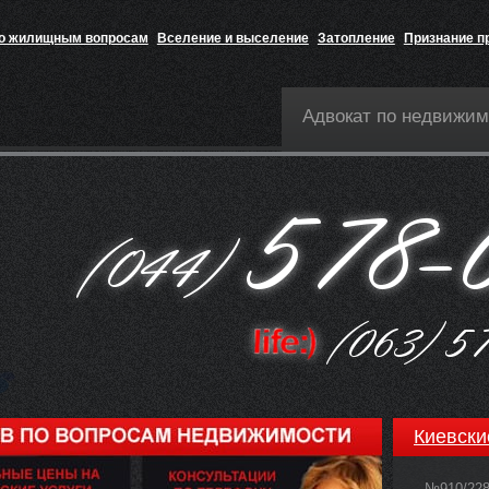
по жилищным вопросам
Вселение и выселение
Затопление
Признание п
Адвокат по недвижим
Киевски
№910/22