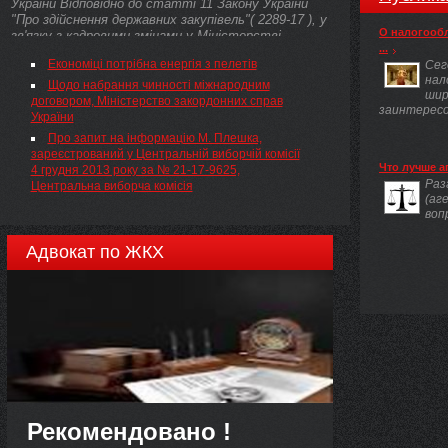
України Відповідно до статті 11 Закону України
"Про здійснення державних закупівель"( 2289-17 ), у
О налогооб
зв'язку з кадровими змінами у Міністерстві
...
охорони здоров'я України та з метою забезпечення
Економіці потрібна енергія з пелетів
Сег
діяльності Комітету з конкурсних торгів
нал
НАКАЗУЮ:
Щодо набрання чинності міжнародним
шир
договором, Міністерство закордонних справ
заинтересов
України
Про запит на інформацію М. Плешка,
зареєстрований у Центральній виборчій комісії
Что лучше а
4 грудня 2013 року за № 21-17-9625,
Раз
Центральна виборча комісія
(аг
воп
Адвокат по ЖКХ
Рекомендовано !