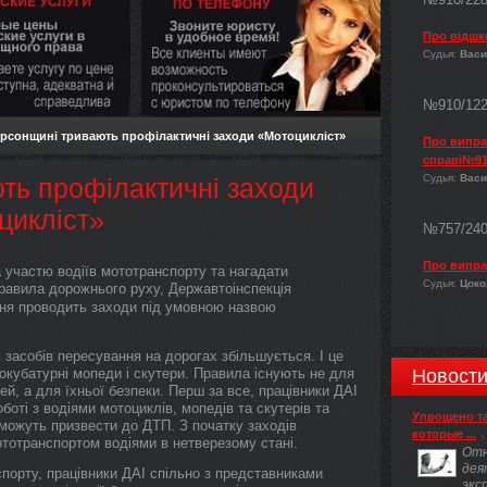
Про відшк
Судья:
Васи
№910/12
ерсонщині тривають профілактичні заходи «Мотоцикліст»
Про виправ
справі№91
Судья:
Васи
ть профілактичні заходи
цикліст»
№757/24
Про випра
а участю водіїв мототранспорту та нагадати
Судья:
Цокол
равила дорожнього руху, Державтоінспекція
вня проводить заходи під умовною назвою
их засобів пересування на дорогах збільшується. І це
локубатурні мопеди і скутери. Правила існують не для
Новост
й, а для їхньої безпеки. Перш за все, працівники ДАІ
боті з водіями мотоциклів, мопедів та скутерів та
Упрощено т
ожуть призвести до ДТП. З початку заходів
которые ...
ототранспортом водіями в нетверезому стані.
Отн
дея
порту, працівники ДАІ спільно з представниками
экс