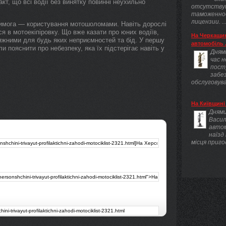
кт, що всі водії без винятку повинні неухильно
отсутству
таможенно
лицензии. ..
вимога — користування мотошоломами. Навіть дорослі
 в мотоекіпіровку. Що вже казати про юних водіїв,
На Черкащин
яжними для будь яких неприємностей та бід. У першу
автомобіль .
и пояснити про небезпеку, яка їх підстерігає навіть у
Днями
час 
пост
забез
обслуговува
На Київщині 
Днями
Васил
авто
наїзд
місця приго