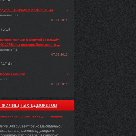
одування шкоди в розмірі 11644
льченко Т.В.
07.01.2015
275/14
лення описки в рішенні та наказіу
0/12275/14за позовомДержавного ...
льченко Т.В.
07.01.2015
024/14-ц
влення описки
 Л. І.
07.01.2015
и жилищных адвокатов
аможенное оформление для товаров,
ыне для субъектов хозяйственной
тельности, импортирующих и
портирующих товары, в которых