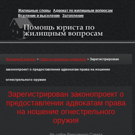
Жилищные споры
Адвокат по жилищным вопросам
Вселение и выселение
Затопление
Признание прав на жильё
Вакансии юриста
Жилищный адвокат
>
Новости жилищных адвокатов
>
Зарегистрирован
законопроект о предоставлении адвокатам права на ношение
огнестрельного оружия
Зарегистрирован законопроект о
предоставлении адвокатам права
на ношение огнестрельного
оружия
На сайте Верховного Совета