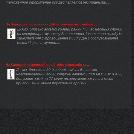
таможенное оформление осуществляется без лицензии. ...
На Черкащині працівники ДАІ затримали автомобіль ...
Днями, близько восьмої години ранку, під час несення служби
на стаціонарному посту Золотоноша, інспектори взводу із
забезпечення супроводження відділу ДАІ з обслуговування
міста Черкаси, зупинили ...
На Київщині нетверезий водій збив пішоходів та ...
Днями, близько о 20-й годині, в місті Васильків,
невстановлений водій, керуючи автомобілем МОСКВИЧ 412,
допустив наїзд на 27-річну місцеву мешканку та з місця
пригоди зник. Жінка переходила проїзну ...