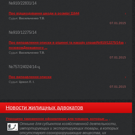
№910/22831/14
Про відшкодування шкоди в розмірі 11644
Судья:
Васильченко Т.В.
07.01.2015
№910/12275/14
Про виправлення описки в рішенні та наказіу справі№910/12275/14за
позовомДержавного ...
Судья:
Васильченко Т.В.
07.01.2015
№757/24024/14-ц
Про виправлення описки
Судья:
Цокол Л. І.
07.01.2015
Новости жилищных адвокатов
Упрощено таможенное оформление для товаров, которые ...
Отныне для субъектов хозяйственной деятельности,
импортирующих и экспортирующих товары, в которых
отсутствуют озоноразрушающие вещества, их