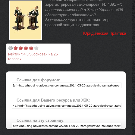
зарегистрирован законопроект № 4891 «
О
внесении изменений в Закон Украины «Об
адвокатуре и адвокатской
» относительно мер
деятельности
правовой защиты адвокатов».
Юридическая Практика
Рейтинг:
4.5
/
5
, основан на
25
голосах.
Ссылка для форумов:
Ссылка для Вашего ресурса или ЖЖ:
Ссылка на эту страницу: