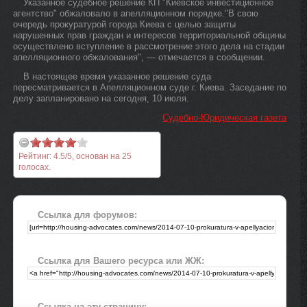
Указанное судебное решение КП "Киевское инвестиционное
агентство" обжаловало в апелляционном порядке."В свою
очередь прокуратурой города Киева с целью защиты
нарушенных прав граждан и интересов территориальной общины
осуществлено вступление в рассмотрение этого дела на стадии
апелляционного обжалования", — отмечается в сообщении.
В настоящее время указанное решение суда
пересматривается в Апелляционном суде г. Киева. Заседание по
делу запланировано на сегодня, 10 июля.
Судебно-Юридическая газета
Рейтинг:
4.5
/
5
, основан на
25
голосах.
Ссылка для форумов:
Ссылка для Вашего ресурса или ЖЖ:
Ссылка на эту страницу: