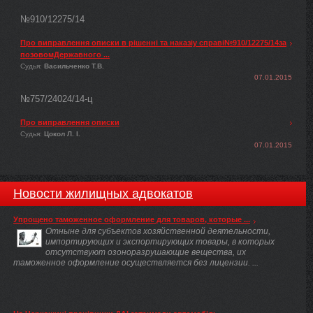
№910/12275/14
Про виправлення описки в рішенні та наказіу справі№910/12275/14за
позовомДержавного ...
Судья:
Васильченко Т.В.
07.01.2015
№757/24024/14-ц
Про виправлення описки
Судья:
Цокол Л. І.
07.01.2015
Новости жилищных адвокатов
Упрощено таможенное оформление для товаров, которые ...
Отныне для субъектов хозяйственной деятельности,
импортирующих и экспортирующих товары, в которых
отсутствуют озоноразрушающие вещества, их
таможенное оформление осуществляется без лицензии. ...