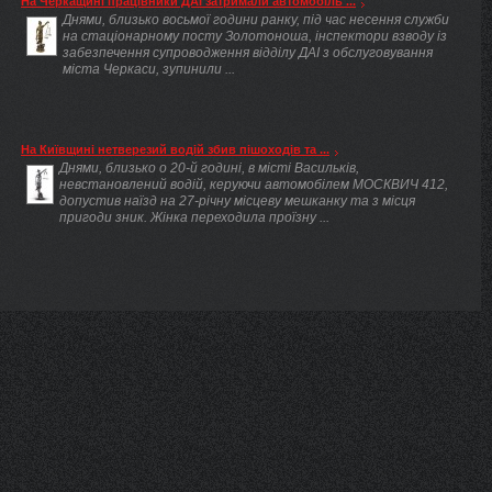
На Черкащині працівники ДАІ затримали автомобіль ...
Днями, близько восьмої години ранку, під час несення служби
на стаціонарному посту Золотоноша, інспектори взводу із
забезпечення супроводження відділу ДАІ з обслуговування
міста Черкаси, зупинили ...
На Київщині нетверезий водій збив пішоходів та ...
Днями, близько о 20-й годині, в місті Васильків,
невстановлений водій, керуючи автомобілем МОСКВИЧ 412,
допустив наїзд на 27-річну місцеву мешканку та з місця
пригоди зник. Жінка переходила проїзну ...