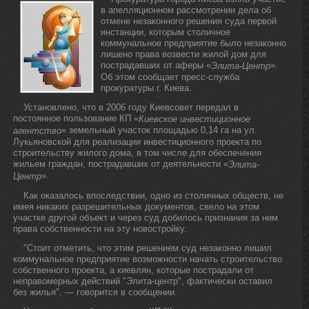
в апелляционном рассмотрении дела об
отмене незаконного решения суда первой
инстанции, которым столичное
коммунальное предприятие было незаконно
лишено права возвести жилой дом для
пострадавших от аферы «
».
Элита-Центр
Об этом сообщает пресс-служба
прокуратуры г. Киева.
Установлено, что в 2006 году Киевсовет передал в
постоянное пользование КП «
Киевское инвестиционное
» земельный участок площадью 0,14 га на ул.
агентство
Лукьяновской для реализации инвестиционного проекта по
строительству жилого дома, в том числе для обеспечения
жильем граждан, пострадавших от деятельности «
Элита-
».
Центр
Как оказалось впоследствии, одно из столичных обществ, не
имея никаких разрешительных документов, свело на этом
участке другой объект и через суд добилось признания за ним
права собственности на эту новостройку.
"Стоит отметить, что этим решением суд незаконно лишил
коммунальное предприятие возможности начать строительство
собственного проекта, а киевлян, которые пострадали от
неправомерных действий "Элита-центр", фактически оставил
без жилья", — говорится в сообщении.