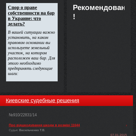
постановляє:
Рекомендовано
!
Киевские судебные решения
№910/22831/14
Про відшкодування шкоди в розмірі 11644
Судья:
Васильченко Т.В.
07.01.2015