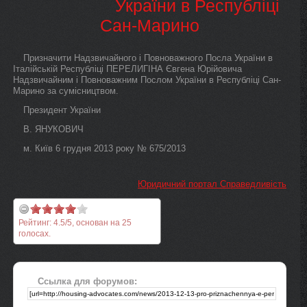
України в Республіці
Сан-Марино
Призначити Надзвичайного і Повноважного Посла України в
Італійській Республіці ПЕРЕЛИГІНА Євгена Юрійовича
Надзвичайним і Повноважним Послом України в Республіці Сан-
Марино за сумісництвом.
Президент України
В. ЯНУКОВИЧ
м. Київ 6 грудня 2013 року № 675/2013
Юридичний портал Справедливість
Рейтинг:
4.5
/
5
, основан на
25
голосах.
Ссылка для форумов: