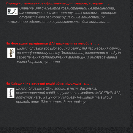
Упрощено таможенное оформление для товаров, которые ...
Отныне для субъектов хозяйственной деятельности,
импортирующих и экспортирующих товары, в которых
отсутствуют озоноразрушающие вещества, их
таможенное оформление осуществляется без лицензии. ...
На Черкащині працівники ДАІ затримали автомобіль ...
Днями, близько восьмої години ранку, під час несення служби
на стаціонарному посту Золотоноша, інспектори взводу із
забезпечення супроводження відділу ДАІ з обслуговування
міста Черкаси, зупинили ...
На Київщині нетверезий водій збив пішоходів та ...
Днями, близько о 20-й годині, в місті Васильків,
невстановлений водій, керуючи автомобілем МОСКВИЧ 412,
допустив наїзд на 27-річну місцеву мешканку та з місця
пригоди зник. Жінка переходила проїзну ...