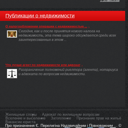
→ Оставить отзыв
Публикации о недвижимости
О налогообложении операции с недвижимостью ...
Сегодня, как и после принятия нового налога на
недвижимость, эта тема широко обсуждается среди всех
заинтересованных в этом ...
Что лучше агент по недвижимости или адвокат
Разграничение полномочий риелтора (агента), нотариуса
и адвоката по вопросам недвижимости.
Жилищные споры
Адвокат по жилищным вопросам
Вселение и выселение
Затопление
Признание прав на жильё
Вакансии юриста
Про призначення Є. Перелигіна Надзвичайним і Повноважним ... ©