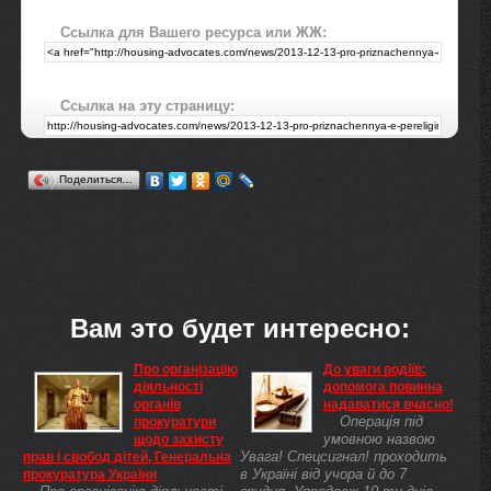
Ссылка для Вашего ресурса или ЖЖ:
Ссылка на эту страницу:
Поделиться…
Вам это будет интересно:
Про організацію
До уваги водіїв:
діяльності
допомога повинна
органів
надаватися вчасно!
Операція під
прокуратури
умовною назвою
щодо захисту
Увага! Спецсигнал! проходить
прав і свобод дітей, Генеральна
в Україні від учора й до 7
прокуратура України