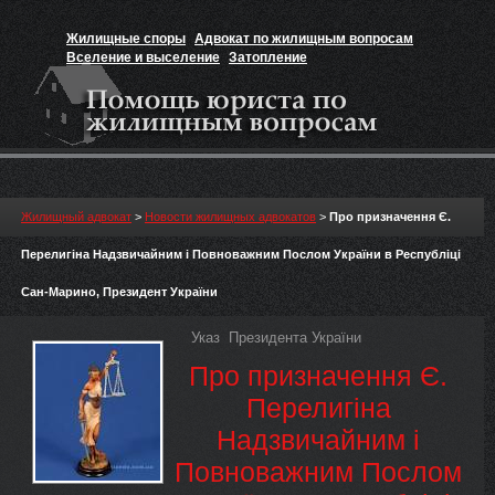
Жилищные споры
Адвокат по жилищным вопросам
Вселение и выселение
Затопление
Признание прав на жильё
Вакансии юриста
Жилищный адвокат
>
Новости жилищных адвокатов
>
Про призначення Є.
Перелигіна Надзвичайним і Повноважним Послом України в Республіці
Сан-Марино, Президент України
Указ Президента України
Про призначення Є.
Перелигіна
Надзвичайним і
Повноважним Послом