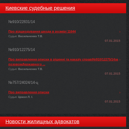
Киевские судебные решения
№910/22831/14
Про відшкодування шкоди в розмірі 11644
Судья:
Васильченко Т.В.
07.01.2015
№910/12275/14
Про виправлення описки в рішенні та наказіу справі№910/12275/14за
позовомДержавного ...
Судья:
Васильченко Т.В.
07.01.2015
№757/24024/14-ц
Про виправлення описки
Судья:
Цокол Л. І.
07.01.2015
Новости жилищных адвокатов