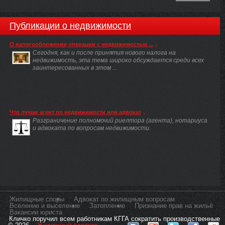
Публикации о недвижимости
О налогообложении операции с недвижимостью ...
Сегодня, как и после принятия нового налога на
недвижимость, эта тема широко обсуждается среди всех
заинтересованных в этом ...
Что лучше агент по недвижимости или адвокат
Разграничение полномочий риелтора (агента), нотариуса
и адвоката по вопросам недвижимости.
Жилищные споры
Адвокат по жилищным вопросам
Вселение и выселение
Затопление
Признание прав на жильё
Вакансии юриста
Кличко поручил всем работникам КГГА сократить производственные