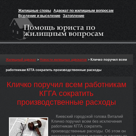
Жилищные споры
Адвокат по жилищным вопросам
Вселение и выселение
Затопление
Признание прав на жильё
Вакансии юриста
Жилищный адвокат
>
Новости жилищных адвокатов
>
Кличко поручил всем
работникам КГГА сократить производственные расходы
Кличко поручил всем работникам
КГГА сократить
производственные расходы
Киевский городской голова Виталий
Кличко поручил всем без исключения
работникам КГГА сократить
производственные расходы. Об этом он
рассказал во время интервью одному из