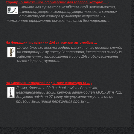
Упрощено таможенное оформление для товаров, которые ...
Отныне для субъектов хозяйственной деятельности,
импортирующих и экспортирующих товары, в которых
отсутствуют озоноразрушающие вещества, их
таможенное оформление осуществляется без лицензии. ...
На Черкащині працівники ДАІ затримали автомобіль ...
Днями, близько восьмої години ранку, під час несення служби
на стаціонарному посту Золотоноша, інспектори взводу із
забезпечення супроводження відділу ДАІ з обслуговування
міста Черкаси, зупинили ...
На Київщині нетверезий водій збив пішоходів та ...
Днями, близько о 20-й годині, в місті Васильків,
невстановлений водій, керуючи автомобілем МОСКВИЧ 412,
допустив наїзд на 27-річну місцеву мешканку та з місця
пригоди зник. Жінка переходила проїзну ...