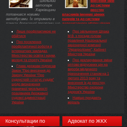
Шкільний
внесення змін
Державтоінспекції. У нього є
мільйона гривень дивідендів. ...
автопарк
до системи
привід для розпачу, випивши та
Харківщини
реєстру
сівши за кермо, ...
поповнився новими
власників іменних цінних
автобусами. Їх отримали в
паперів та до системи
рамках державної програми ще
депозитарного обліку цінних
пять районів області:
паперів, випущених Відкритим
Лише профілактикою не
Про звільнення Шпака
Лозівський, Первомайський,
акціонерним товариством
обійтися
М.В. з посади голови
Сахновщинський,
"Постачальник", Національна
правління Національної
Близнюківський і Борівський. ...
комісія з цінних паперів та
Про посилення
акціонерної компанії
фондового ринку
профілактичної роботи в
“Украгролізинг”, Кабінет
Щодо зупинення внесення
інтернатних закладах,
Міністрів України
змін до системи реєстру
Міністерство освіти і науки,
власників іменних цінних
молоді та спорту України
Про декларування зміни
паперів та до системи
оптово-відпускних цін на
Глава держави підписав
депозитарного обліку цінних
вироби медичного
Закон "Про внесення до
паперів, випущених Відкритим
призначення станом на 1
Закону України "Про
акціонерним товариством
лютого 2013 року та
судоустрій і статус суддів"
"Постачальник"
внесення їх до реєстру,
щодо визначення
Міністерство охорони
граничної чисельності
здоров'я України
працівників Державної
судової адміністрації
Навіщо продають
України
мораль
Консультации по
Адвокат по ЖКХ