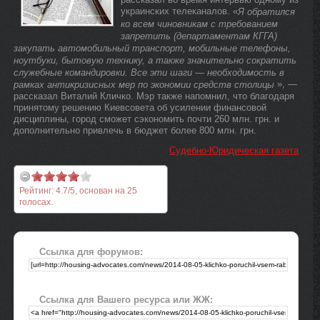
украинских телеканалов. «
Я обратился
ко всем чиновникам с требованием
запретить (департаментам КГГА)
закупать автомобильный транспорт, мобильные телефоны,
ноутбуки, бытовую технику, а также значительно сократить
служебные командировки. Все эти шаги — необходимость в
», —
рамках антикризисных мер по экономии средств столицы
рассказал Виталий Кличко. Мэр также напомнил, что благодаря
принятому решению Киевсовета об усилении финансовой
дисциплины, город сможет сэкономить почти 260 млн. грн. и
дополнительно привлечь в бюджет более 800 млн. грн.
Судебно-Юридическая газета
Рейтинг:
4.7
/
5
, основан на
25
голосах.
Ссылка для форумов:
Ссылка для Вашего ресурса или ЖЖ: