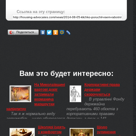
Ссылка на эту страницу:
Поделиться…
Вам это будет интересно:
На Миколаївщині
Корпоративні права
вартові доріг
держави
затримали
скорочуються
В управлінні Фонду
керманича
держмайна
маршрутки
перебувають 460 обєктів з
напідпитку
Так я ж нормально веду
корпоративними правами
автомобіль - щиро обурювався
держави, з яких у 141
водій маршрутного
держчастка перевищує 50%.
Школярі їздять
Щодо
транспортного засобу, якого
Станом на 19 липня
з комфортом
зупинення
зупинили працівники
держбюджет отримав 125,8