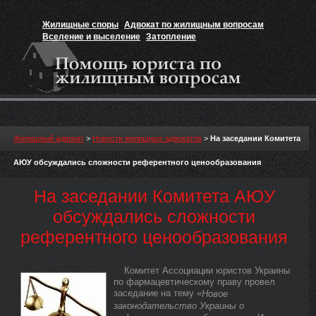
Жилищные споры
Адвокат по жилищным вопросам
Вселение и выселение
Затопление
Признание прав на жильё
Вакансии юриста
Жилищный адвокат
>
Новости жилищных адвокатов
>
На заседании Комитета
АЮУ обсуждались сложности референтного ценообразования
На заседании Комитета АЮУ
обсуждались сложности
референтного ценообразования
Комитет Ассоциации юристов Украины
по фармацевтическому праву провел
заседание на тему «
Новое
законодательство Украины о