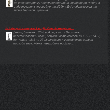
на стаціонарному посту Золотоноша, інспектори взводу із
забезпечення супроводження відділу ДАІ з обслуговування
міста Черкаси, зупинили ...
На Київщині нетверезий водій збив пішоходів та ...
Днями, близько о 20-й годині, в місті Васильків,
невстановлений водій, керуючи автомобілем МОСКВИЧ 412,
допустив наїзд на 27-річну місцеву мешканку та з місця
пригоди зник. Жінка переходила проїзну ...