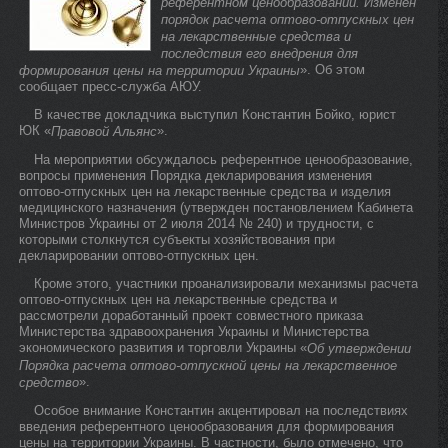
референтном ценообразовании. Изменен
порядок расчета оптово-отпускных цен
на лекарственные средства и
последствия его внедрения для
». Об этом
формирования цены на территории Украины
сообщает пресс-служба АЮУ.
В качестве докладчика выступил Константин Бойко, юрист
ЮК «
».
Правовой Альянс
На мероприятии обсуждалось референтное ценообразование,
вопросы применения Порядка декларирования изменения
оптово-отпускных цен на лекарственные средства и изделия
медицинского назначения (утвержден постановлением Кабинета
Министров Украины от 2 июля 2014 № 240) и трудности, с
которыми столкнутся субъекты хозяйствования при
декларировании оптово-отпускных цен.
Кроме этого, участники проанализировали механизмы расчета
оптово-отпускных цен на лекарственные средства и
рассмотрели доработанный проект совместного приказа
Министерства здравоохранения Украины и Министерства
экономического развития и торговли Украины «
Об утверждении
Порядка расчета оптово-отпускной цены на лекарственное
».
средство
Особое внимание Константин акцентировал на последствиях
введения референтного ценообразования для формирования
цены на территории Украины. В частности, было отмечено, что