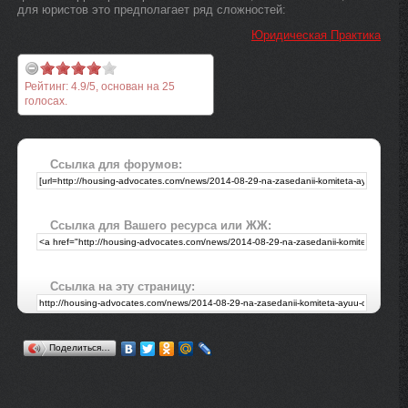
для юристов это предполагает ряд сложностей:
Юридическая Практика
Рейтинг:
4.9
/
5
, основан на
25
голосах.
Ссылка для форумов:
Ссылка для Вашего ресурса или ЖЖ:
Ссылка на эту страницу:
Поделиться…