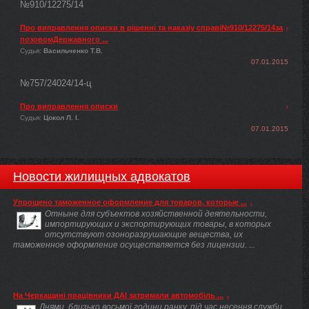
№910/12275/14
Про виправлення описки в рішенні та наказіу справі№910/12275/14за
позовомДержавного ...
Судья:
Васильченко Т.В.
07.01.2015
№757/24024/14-ц
Про виправлення описки
Судья:
Цокол Л. І.
07.01.2015
Новости жилищных адвокатов
Упрощено таможенное оформление для товаров, которые ...
Отныне для субъектов хозяйственной деятельности,
импортирующих и экспортирующих товары, в которых
отсутствуют озоноразрушающие вещества, их
таможенное оформление осуществляется без лицензии. ...
На Черкащині працівники ДАІ затримали автомобіль ...
Днями, близько восьмої години ранку, під час несення служби