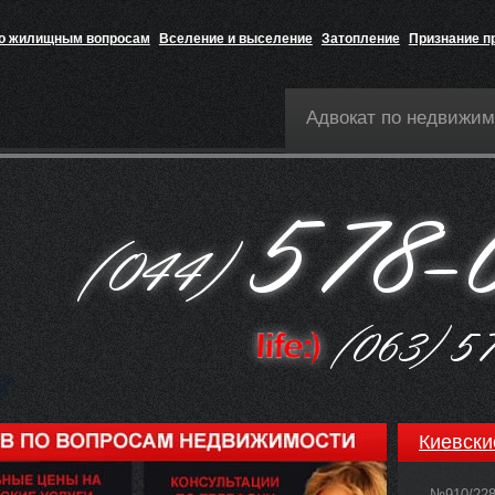
по жилищным вопросам
Вселение и выселение
Затопление
Признание п
Адвокат по недвижим
Киевски
№910/22