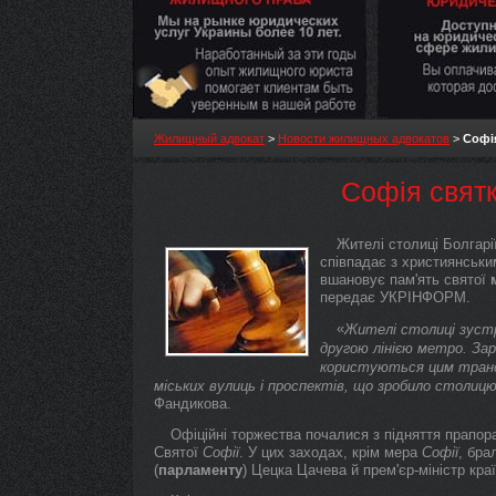
Жилищный адвокат
>
Новости жилищных адвокатов
>
Софія
Софія святк
Жителі столиці Болгарі
співпадає з християнськи
вшановує пам'ять святої
передає УКРІНФОРМ.
«
Жителі столиці зуст
другою лінією метро. Зар
користуються цим транс
міських вулиць і проспектів, що зробило столиц
Фандикова.
Офіційні торжества почалися з підняття прапор
Святої
Софії
. У цих заходах, крім мера
Софії
, бра
(
парламенту
) Цецка Цачева й прем'єр-міністр кра