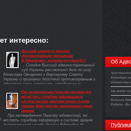
ет интересно:
Высший админсуд признал
противоправным увольнение
В.Овчаренко с должности судьи КСУ
Об Адво
Сегодня Высший административный
суд Украины рассмотрел дело по иску
Чувствуется
Вячеслава Овчаренко к Верховному Совету
Благодаря и
Украины о признании действий противоправным и
обзавестись
..
обязательстве совершить определенные ...
Как много н
Про затвердження Переліку відомостей,
які містять службову інформацію в
Большое Вам
системі органів дипломатичної служби
Ребята - Вы
України, Міністерство закордонних справ
України
Про затвердження Переліку відомостей, які
7-
містять службову інформацію в системі органів
Публика
дипломатичної служби України Відповідно до
Закону України "Про доступ до публічної