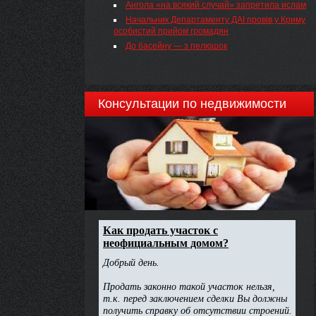
Ангола «на всякий случай» запретила ислам
комісію, що здійснює державне регулювання у
сфері енергетики» та Порядку встановлення,
Начальник Департаменту ДАІ провів у Криму
перегляду та припинення дії «зеленого» тарифу
особистий прийом громадян
для суб’єктів господарської діяльності( z1957-12 
До басейну — з пелюшок
затвердженого постановою НКРЕ від 02
листопада 2012 року № 1421, Національна комісія
що здійснює державне регулювання у сфері
енергетики, ПОСТАНОВЛЯЄ:
Консультации по недвижимости