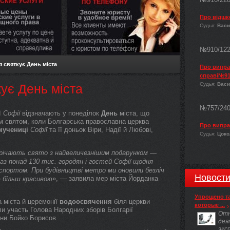
Про відшк
Судья:
Васи
№910/12
 святкує День міста
Про виправ
справі№91
Судья:
Васи
ує День міста
№757/24
ї
Софії
відзначають у понеділок
День
міста, що
м святом, коли Болгарська православна церква
Про випра
мучениці
Софії
та її доньок Віри, Надії й Любові,
Судья:
Цокол
річають свято з найвеличезнішим подарунком —
аз понад 130 тис. городян і гостей
Софії
щодня
портом. При будівництві метро ми оновили безліч
Новост
», — заявила мер міста Йорданка
ю більш красивою
Упрощено т
а міста й церемонії
водоосвячення
біля церкви
которые ...
ли участь Голова Народних зборів Болгарії
Отн
їни Бойко Борисов.
дея
экс