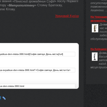
і
звання «
» послу Норвегії
Почесний громадянин
Софії
отсутству
тору «
» Стояну Братоєву,
Метрополітену
таможенно
лю Кітову.
лицензии. ..
Урядовий Кур'єр
На Черкащин
автомобіль .
Днями
час 
пост
забез
обслуговува
На Київщині 
Днями
Васил
авто
наїзд
місця приго