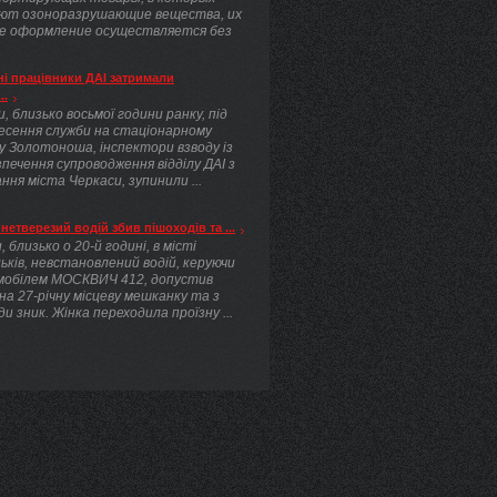
ют озоноразрушающие вещества, их
е оформление осуществляется без
.
і працівники ДАІ затримали
..
, близько восьмої години ранку, під
несення служби на стаціонарному
у Золотоноша, інспектори взводу із
печення супроводження відділу ДАІ з
ння міста Черкаси, зупинили ...
нетверезий водій збив пішоходів та ...
, близько о 20-й годині, в місті
ьків, невстановлений водій, керуючи
мобілем МОСКВИЧ 412, допустив
 на 27-річну місцеву мешканку та з
ди зник. Жінка переходила проїзну ...