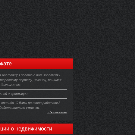
кате
 настоящая забота о пользователях.
нтересному порталу, наконец, решился
 безлимитом.
ужной информации.
 спасибо. С Вами приятно работать!
 действительно умнички.
→ Оставить отзыв
ции о недвижимости