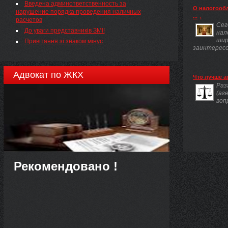
Введена админответственность за
інформації"( 2939-17 ), Указу Президента України
О налогооб
нарушение порядка проведения наличных
від 5 травня 2011 р. № 547( 547/2011 ) "Питання
...
расчетов
забезпечення органами виконавчої влади доступу
Сег
),
до публічної інформації" та на виконання п. 1
До уваги представників ЗМІ!
нал
Інструкції про порядок обліку, зберігання і
шир
Привітання зі знаком мінус
,
використання документів, справ, видань та інших
заинтересов
матеріальних носіїв, які містять службову
інформацію( 1893-98-п ), затвердженої
постановою Кабінету Міністрів України від 27
Адвокат по ЖКХ
Что лучше а
листопада 1998 р. № 1893 (зі змінами), НАКАЗУЮ:
Раз
(аг
воп
Рекомендовано !