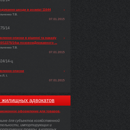
одування шкоди в розмірі 11644
льченко Т.В.
07.01.2015
275/14
лення описки в рішенні та наказіу
0/12275/14за позовомДержавного ...
льченко Т.В.
07.01.2015
024/14-ц
влення описки
 Л. І.
07.01.2015
и жилищных адвокатов
аможенное оформление для товаров,
ыне для субъектов хозяйственной
тельности, импортирующих и
портирующих товары, в которых