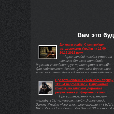
Вам это буд
До уваги водіїв! Стан проїзду
автодорогами України на 12.00
20.12.2012 року
Через складні погодні умови на
окремих ділянках автодоріг
держави ускладнено рух транспортних засобів.
Для забезпечення безпеки учасників дорожнього
руху, розчистки доріг від снігу та попередження .
Про встановлення «зеленого» тарифу
ТОВ «Енергоактив-1», Національна
комісія, що здійснює державне
регулювання у сфері енергетики
Про встановлення «зеленого»
тарифу ТОВ «Енергоактив-1» Відповіднодо
Закону України «Про електроенергетику» ( 575/9
ВР ), Указу Президента України від 23 листопада
2011 року № 1059( 1059/2011 ) «Про Національну