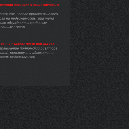
ложении операции с недвижимостью
одня, как и после принятия нового
ога на недвижимость, эта тема
око обсуждается среди всех
анных в этом ...
гент по недвижимости или адвокат
граничение полномочий риелтора
ента), нотариуса и адвоката по
росам недвижимости.