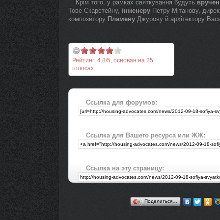
Крім того, у рамках святкування будуть
вручен
Тове Скарстейну,
інженеру
Петру Мітанову, дирек
композитору
Пламену
Джурову й архітектору Васи
Рейтинг:
4.8
/
5
, основан на
25
голосах.
Ссылка для форумов:
Ссылка для Вашего ресурса или ЖЖ:
Ссылка на эту страницу:
Поделиться…