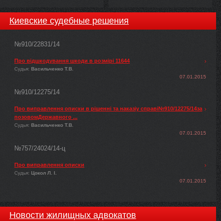
Киевские судебные решения
№910/22831/14
Про відшкодування шкоди в розмірі 11644
Судья:
Васильченко Т.В.
07.01.2015
№910/12275/14
Про виправлення описки в рішенні та наказіу справі№910/12275/14за
позовомДержавного ...
Судья:
Васильченко Т.В.
07.01.2015
№757/24024/14-ц
Про виправлення описки
Судья:
Цокол Л. І.
07.01.2015
Новости жилищных адвокатов