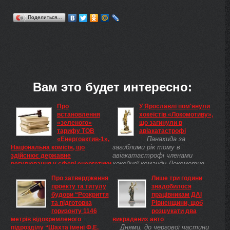
Поделиться…
Вам это будет интересно:
Про
У Ярославлі пом'янули
встановлення
хокеїстів «Локомотиву»,
«зеленого»
що загинули в
тарифу ТОВ
авіакатастрофі
Панахида за
«Енергоактив-1»,
загиблими рік тому в
Національна комісія, що
авіакатастрофі членами
здійснює державне
хокейної команди Локомотив
регулювання у сфері енергетики
Про встановлення
відбулася в Успенському
Про затвердження
Лише три години
«зеленого» тарифу ТОВ
кафедральному соборі
проекту та титулу
знадобилося
«Енергоактив-1» Відповіднодо
Ярославля.
будови “Розкриття
працівникам ДАІ
Закону України «Про
та підготовка
Рівненщини, щоб
електроенергетику» ( 575/97-
горизонту 1146
розшукати два
ВР ), Указу Президента України
метрів відокремленого
викрадених авто
від 23 листопада 2011 року №
Днями, до чергової частини
підрозділу “Шахта імені Ф.Е.
1059( 1059/2011 ) «Про