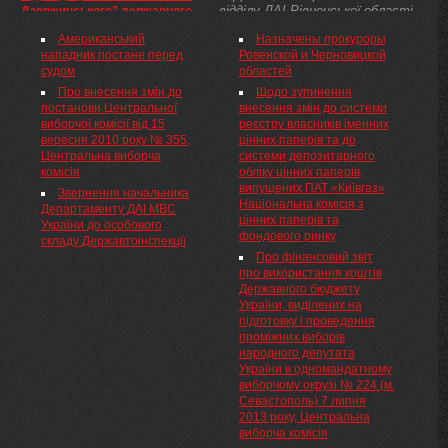
відділу ДАІ Рівненської області
Дзержинського” державного
Національну комісію, що
надійшло повідомлення про те,
підприємства
здійснює державне
Американський
Назначены прокуроры
що близько пятої години ранку
“Дзержинськвугілля”
регулювання у сфері
нападник постане перед
Ровенской и Черновицкой
в місті Рівне по вулиці
(коригування), Кабінет Міністрів
енергетики» та Порядку
судом
областей
Лермонтова невідомі особи
України
встановлення, перегляду та
Про затвердження проекту
викрали позашляховик Range ...
Про внесення змін до
Щодо зупинення
припинення дії «зеленого»
та титулу будови
постанови Центральної
внесення змін до системи
тарифу для суб’єктів
"Розкриття та підготовка
виборчої комісії від 15
реєстру власників іменних
господарської діяльності(
горизонту 1146 метрів
вересня 2010 року № 355,
цінних паперів та до
z1957-12 ), затвердженого
відокремленого підрозділу
Центральна виборча
системи депозитарного
постановою НКРЕ від 02
"Шахта імені Ф. Е.
комісія
обліку цінних паперів,
листопада 2012 року № 1421,
Дзержинського" державного
випущених ПАТ «Київгаз»,
Національна комісія, що
Звернення начальника
підприємства
Національна комісія з
здійснює державне
Департаменту ДАІ МВС
"Дзержинськвугілля"
цінних паперів та
регулювання у сфері
України до особового
(коригування)
фондового ринку
енергетики, ПОСТАНОВЛЯЄ:
складу Державтоінспекції
Про фінансовий звіт
про використання коштів
Державного бюджету
України, виділених на
підготовку і проведення
проміжних виборів
народного депутата
України в одномандатному
виборчому окрузі № 224 (м.
Севастополь) 7 липня
2013 року, Центральна
виборча комісія