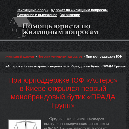
Жилищные споры
Адвокат по жилищным вопросам
Вселение и выселение
Затопление
Признание прав на жильё
Вакансии юриста
Жилищный адвокат
>
Новости жилищных адвокатов
>
При юрподдержке ЮФ
«Астерс» в Киеве открылся первый монобрендовый бутик «ПРАДА Групп»
При юрподдержке ЮФ «Астерс»
в Киеве открылся первый
монобрендовый бутик «ПРАДА
Групп»
Юридическая фирма «
»
Астерс
выступила юридическим советником
«
», одного из мировых
ПРАДА Групп