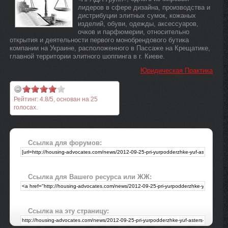
лидеров в сфере дизайна, производства и
дистрибуции элитных сумок, кожаных
изделий, обуви, одежды, аксессуаров,
очков и парфюмерии, относительно
открытия и деятельности первого монобрендового бутика
компании на Украине, расположенного в Пассаже на Крещатике,
главной территории элитного шоппинга в г. Киеве.
Юридическая Практика
Рейтинг:
4.8
/
5
, основан на
25
голосах.
Ссылка для форумов:
Ссылка для Вашего ресурса или ЖЖ:
Ссылка на эту страницу: