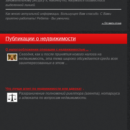
занимательному ресурсу я, наконец-то, надумался обзавестись
выделенной линией.
Как много актуальной информации. Большущее Вам спасибо. С Вами
приятно работать! Ребята - Вы умнички.
→ Оставить отзыв
Публикации о недвижимости
О налогообложении операции с недвижимостью ...
Сегодня, как и после принятия нового налога на
недвижимость, эта тема широко обсуждается среди всех
заинтересованных в этом ...
Что лучше агент по недвижимости или адвокат
Разграничение полномочий риелтора (агента), нотариуса
и адвоката по вопросам недвижимости.