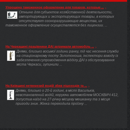
Упрощено таможенное оформление для товаров, которые ...
Отныне для субъектов хозяйственной деятельности,
импортирующих и экспортирующих товары, в которых
отсутствуют озоноразрушающие вещества, их
таможенное оформление осуществляется без лицензии. ...
На Черкащині працівники ДАІ затримали автомобіль ...
Днями, близько восьмої години ранку, під час несення служби
на стаціонарному посту Золотоноша, інспектори взводу із
забезпечення супроводження відділу ДАІ з обслуговування
міста Черкаси, зупинили ...
На Київщині нетверезий водій збив пішоходів та ...
Днями, близько о 20-й годині, в місті Васильків,
невстановлений водій, керуючи автомобілем МОСКВИЧ 412,
допустив наїзд на 27-річну місцеву мешканку та з місця
пригоди зник. Жінка переходила проїзну ...