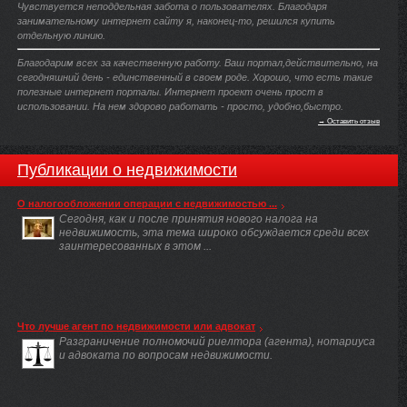
Чувствуется неподдельная забота о пользователях. Благодаря
занимательному интернет сайту я, наконец-то, решился купить
отдельную линию.
Благодарим всех за качественную работу. Ваш портал,действительно, на
сегодняшний день - единственный в своем роде. Хорошо, что есть такие
полезные интернет порталы. Интернет проект очень прост в
использовании. На нем здорово работать - просто, удобно,быстро.
→ Оставить отзыв
Публикации о недвижимости
О налогообложении операции с недвижимостью ...
Сегодня, как и после принятия нового налога на
недвижимость, эта тема широко обсуждается среди всех
заинтересованных в этом ...
Что лучше агент по недвижимости или адвокат
Разграничение полномочий риелтора (агента), нотариуса
и адвоката по вопросам недвижимости.