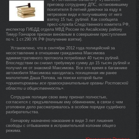
приговор сотруднику ДПС, остановившему
похитителя 8-летней девочки за езду в
нетрезвом виде и получившему от него
взятку 15 тыс. рублей. Как сообщила
пресс-служба Следственного комитета РФ,
инспектор ГИБДД отдела МВД России по Аксайскому району
Тимур Гончаров признан виновным в совершении преступления
по ч. 1 ст.290 УК РФ (получение взятки).
Установлено, что в сентябре 2012 года полицейский за
несоставление в отношении гражданина Максимова
административного протокола потребовал 40 тысяч рублей.
Впоследствии он снизил требуемую сумму до 15 тысяч рублей и
получил ее от знакомой Максимова. Все это время в багажнике
автомобиля Максимова находилась похищенная им ранее
малолетняя Даша Попова, на поиски которой были
«
ориентированы все правоохранительные органы Ростовской
».
области и общественность
Сотрудник полиции свою вину признал полностью,
согласился с предъявленным ему обвинением, в связи с чем
уголовное дело рассматривалось в особом порядке судебного
разбирательства.
Гончарову назначено наказание в виде 3 лет лишения
свободы с отбыванием в исправительной колонии общего
режима.