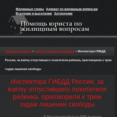
Жилищные споры
Адвокат по жилищным вопросам
Вселение и выселение
Затопление
Признание прав на жильё
Вакансии юриста
Жилищный адвокат
>
Новости жилищных адвокатов
>
Инспектора ГИБДД
России, за взятку отпустившего похитителя ребенка, приговорили к трем
годам лишения свободы
Инспектора ГИБДД России, за
взятку отпустившего похитителя
ребенка, приговорили к трем
годам лишения свободы
В Ростовской области (РФ) вынесен