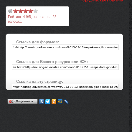
Юридическая Практика
Рейтинг:
4.9
/
5
, основан на
25
голосах.
Ссылка для форумов:
Ссылка для Вашего ресурса или ЖЖ:
Ссылка на эту страницу:
Поделиться…