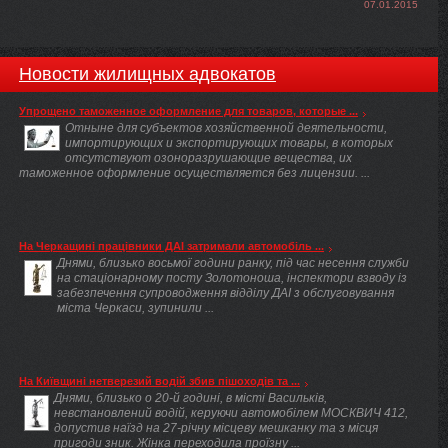
07.01.2015
Новости жилищных адвокатов
Упрощено таможенное оформление для товаров, которые ...
Отныне для субъектов хозяйственной деятельности,
импортирующих и экспортирующих товары, в которых
отсутствуют озоноразрушающие вещества, их
таможенное оформление осуществляется без лицензии. ...
На Черкащині працівники ДАІ затримали автомобіль ...
Днями, близько восьмої години ранку, під час несення служби
на стаціонарному посту Золотоноша, інспектори взводу із
забезпечення супроводження відділу ДАІ з обслуговування
міста Черкаси, зупинили ...
На Київщині нетверезий водій збив пішоходів та ...
Днями, близько о 20-й годині, в місті Васильків,
невстановлений водій, керуючи автомобілем МОСКВИЧ 412,
допустив наїзд на 27-річну місцеву мешканку та з місця
пригоди зник. Жінка переходила проїзну ...