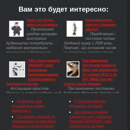
Вам это будет интересно:
Тому, хто будує,
Коли виплатять
криза не загрожує
пенсію у повному
Проголошені
обсязі?
урядом програми
Передплачую і
житлового
постійно читаю
будівництва потребують
Урядовий курєр з 2008 року.
надійного матеріально-
Помічаю, що останнім часом
технічного забезпечення.
на сторінках газети стали
Ставка тут робиться
більше друкувати матеріалів
АЮУ представила
Про виконання
передусім на розвиток
про боротьбу із корупцією. Сам
НКЦБФР свою
постанови Кабінету
внутрішнього виробництва,
язвернутися до вас вирішив ...
Концепцию
Міністрів України від
що активізує діяльність ...
реформирования
21 серпня 2013 р. №
корпоративного
607, Міністерство
законодательства
освіти і науки України
Ассоциация юристов
Про виконання постанови
Украины в рамках работы над
Кабінету Міністрів України від
совершенствованием
21 серпня 2013 р. № 607 На
Луганчани самі
У Литві на виборах
правового режима
виконання пункту 1 розділу XII
встановлять розмір
перемагає опозиція
деятельности акционерных
завдань і заходів Державної
квартплати
обществ провела круглый
цільової програми
Засновник і керівник
стол совместно с НКЦБФР.
"Національний план дій з
Про видачу ліцензій на
народного хору «Калина»
Целью мероприятия стало
реалізації Конвенції про права
провадження професійної
Григорій ЛЕВЧЕНКО: «Що
обсуждение ...
інвалідів на період до 2020 року"
діяльності на фондовому
для віруючої людини