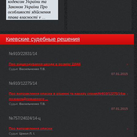
Киевские судебные решения
№910/22831/14
Про відшкодування шкоди в розмірі 11644
Судья:
Васильченко Т.В.
07.01.2015
№910/12275/14
Про виправлення описки в рішенні та наказіу справі№910/12275/14за
позовомДержавного ...
Судья:
Васильченко Т.В.
07.01.2015
№757/24024/14-ц
Про виправлення описки
Судья:
Цокол Л. І.