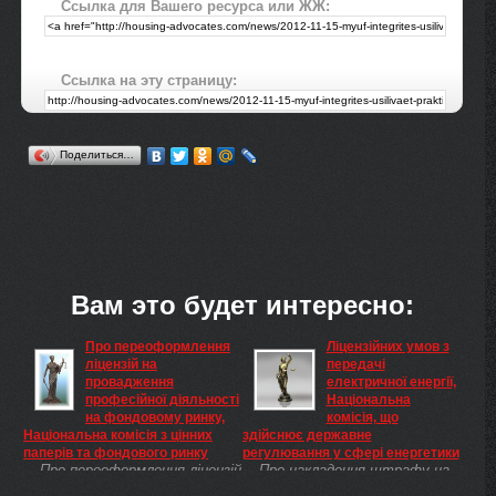
Ссылка для Вашего ресурса или ЖЖ:
Ссылка на эту страницу:
Поделиться…
Вам это будет интересно:
Про переоформлення
Ліцензійних умов з
ліцензій на
передачі
провадження
електричної енергії,
професійної діяльності
Національна
на фондовому ринку,
комісія, що
Національна комісія з цінних
здійснює державне
паперів та фондового ринку
регулювання у сфері енергетики
Про переоформлення ліцензій
Про накладення штрафу на
на провадження професійної
ПАТ «Полтаваобленерго» за