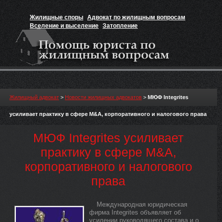
Жилищные споры
Адвокат по жилищным вопросам
Вселение и выселение
Затопление
Признание прав на жильё
Вакансии юриста
Жилищный адвокат
>
Новости жилищных адвокатов
>
МЮФ Integrites
усиливает практику в сфере M&A, корпоративного и налогового права
МЮФ Integrites усиливает
практику в сфере M&A,
корпоративного и налогового
права
Международная юридическая
фирма Integrites объявляет об
усилении руководящего состава и о