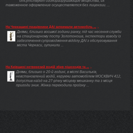
отсутствуют озоноразрушающие вещества, их
таможенное оформление осуществляется без лицензии. ...
На Черкащині працівники ДАІ затримали автомобіль ...
Днями, близько восьмої години ранку, під час несення служби
на стаціонарному посту Золотоноша, інспектори взводу із
забезпечення супроводження відділу ДАІ з обслуговування
міста Черкаси, зупинили ...
На Київщині нетверезий водій збив пішоходів та ...
Днями, близько о 20-й годині, в місті Васильків,
невстановлений водій, керуючи автомобілем МОСКВИЧ 412,
допустив наїзд на 27-річну місцеву мешканку та з місця
пригоди зник. Жінка переходила проїзну ...