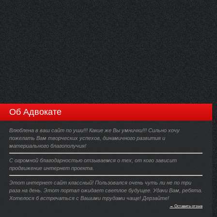
Об Адвокате
Влюблена в ваш сайт по уши!!! Какие же Вы умнички!!! Сильно хочу
пожелать Вам творческих успехов, динамичного развития и
материального благополучия!
С огромной благодарностью отзываемся о тех, от кого зависит
продвижение интернет проекта.
Этот интернет сайт классный! Пользовался очень чуть ли не по три
раза на день. Этот портал ожидает светлое будущее. Удачи Вам, ребята.
Хотелося б встречаться с Вашими трудами чаще! Дерзайте!
→ Оставить отзыв