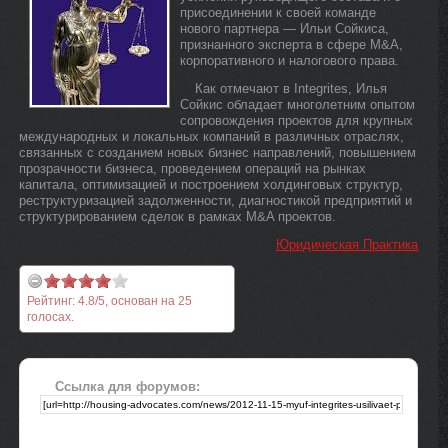
присоединении к своей команде
нового партнера — Ильи Сойкиса,
признанного эксперта в сфере M&A,
корпоративного и налогового права.
Как отмечают в Integrites, Илья
Сойкис обладает многолетним опытом
сопровождения проектов для крупных
международных и локальных компаний в различных отраслях,
связанных с созданием новых бизнес направлений, повышением
прозрачности бизнеса, проведением операций на рынках
капитала, оптимизацией и построением холдинговых структур,
реструктуризацией задолженности, диагностикой предприятий и
структурированием сделок в рамках M&A проектов.
Юридическая Практика
Рейтинг:
4.8
/
5
, основан на
25
голосах.
Ссылка для форумов: