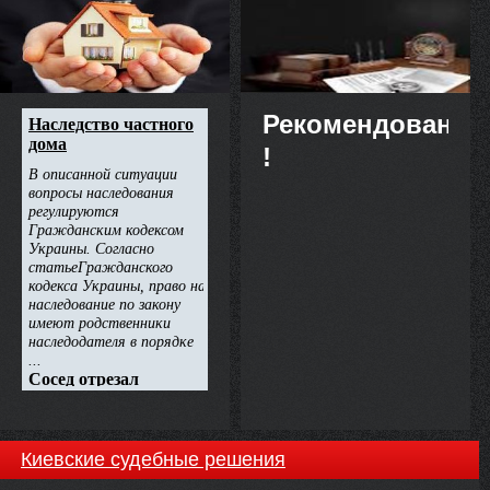
МОЗ України", висновків щодо
недвижимости
ефективності, безпечності та
якості лікарського засобу,
рекомендації його до державної
реєстрації (перереєстрації) та
внесення змін до реєстраційних
матеріалів НАКАЗУЮ:
Рекомендовано
!
Киевские судебные решения