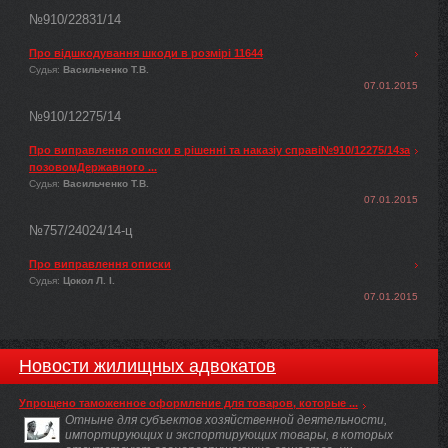
№910/22831/14
Про відшкодування шкоди в розмірі 11644
Судья:
Васильченко Т.В.
07.01.2015
№910/12275/14
Про виправлення описки в рішенні та наказіу справі№910/12275/14за
позовомДержавного ...
Судья:
Васильченко Т.В.
07.01.2015
№757/24024/14-ц
Про виправлення описки
Судья:
Цокол Л. І.
07.01.2015
Новости жилищных адвокатов
Упрощено таможенное оформление для товаров, которые ...
Отныне для субъектов хозяйственной деятельности,
импортирующих и экспортирующих товары, в которых