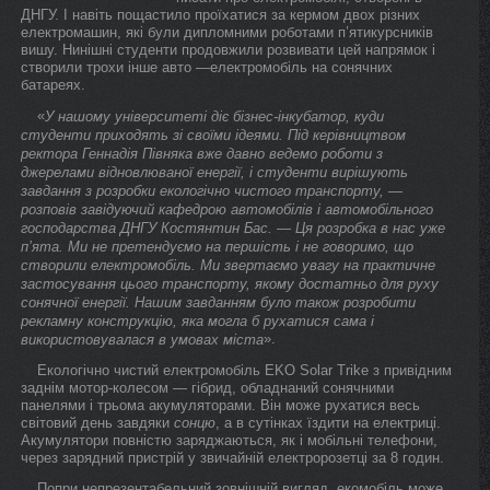
ДНГУ. І навіть пощастило проїхатися за кермом двох різних
електромашин, які були дипломними роботами п’ятикурсників
вишу. Нинішні студенти продовжили розвивати цей напрямок і
створили трохи інше авто —електромобіль на сонячних
батареях.
«
У нашому університеті діє бізнес-інкубатор, куди
студенти приходять зі своїми ідеями. Під керівництвом
ректора Геннадія Півняка вже давно ведемо роботи з
джерелами відновлюваної енергії, і студенти вирішують
завдання з розробки екологічно чистого транспорту, —
розповів завідуючий кафедрою автомобілів і автомобільного
господарства ДНГУ Костянтин Бас. — Ця розробка в нас уже
п’ята. Ми не претендуємо на першість і не говоримо, що
створили електромобіль. Ми звертаємо увагу на практичне
застосування цього транспорту, якому достатньо для руху
сонячної енергії. Нашим завданням було також розробити
рекламну конструкцію, яка могла б рухатися сама і
».
використовувалася в умовах міста
Екологічно чистий електромобіль EKO Solar Trike з привідним
заднім мотор-колесом — гібрид, обладнаний сонячними
панелями і трьома акумуляторами. Він може рухатися весь
світовий день завдяки
сонцю
, а в сутінках їздити на електриці.
Акумулятори повністю заряджаються, як і мобільні телефони,
через зарядний пристрій у звичайній електророзетці за 8 годин.
Попри непрезентабельний зовнішній вигляд, екомобіль може