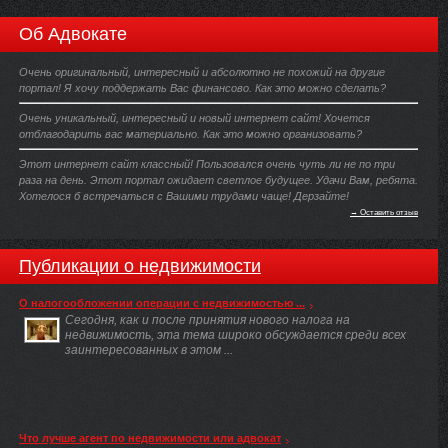
Об Адвокате
Очень оригинальный, интересный и абсолютно не похожий на другие
портал! Я хочу поддержать Вас финансово. Как это можно сделать?
Очень уникальный, интересный и новый интернет сайт! Хочется
отблагодарить вас материально. Как это можно организовать?
Этот интернет сайт классный! Пользовался очень чуть ли не по три
раза на день. Этот портал ожидает светлое будущее. Удачи Вам, ребята.
Хотелося б встречаться с Вашими трудами чаще! Дерзайте!
→ Оставить отзыв
Публикации о недвижимости
О налогообложении операции с недвижимостью ...
Сегодня, как и после принятия нового налога на
недвижимость, эта тема широко обсуждается среди всех
заинтересованных в этом ...
Что лучше агент по недвижимости или адвокат