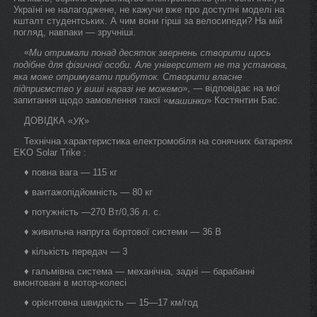
Україні не налагоджене, не кажучи вже про доступні моделі на
кшталт студентських. А чим вони гірші за велосипеди? На мій
погляд, навпаки — зручніші.
«
Ми отримали понад десяток звернень створити щось
подібне для фізичної особи. Але університет не та установа,
яка може отримувати прибуток. Створити власне
», — відповідає на мої
підприємство у виші наразі не можемо
запитання щодо замовлення такої «
» Костянтин Бас.
машинки
ДОВІДКА «
»
УК
Технічна характеристика електромобіля на сонячних батареях
EKO Solar Trike :
♦ повна вага — 115 кг
♦ вантажопідйомність — 80 кг
♦ потужність —270 Вт/0,36 л. с.
♦ живильна напруга бортової системи — 36 В
♦ кількість передач — 3
♦ гальмівна система — механічна, задні — барабанні
вмонтовані в мотор-колесі
♦ орієнтовна швидкість — 15—17 км/год