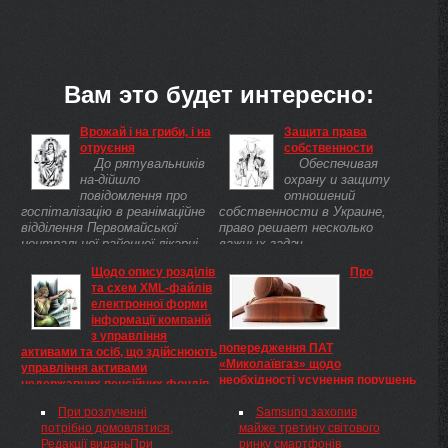
Вам это будет интересно:
Врожай і на гриби, і на
Защита права
отруєння
собственности
До рятувальників
Обеспечивая
на-дійшло
охрану и защиту
повідомлення про
отношений
госпіталізацію в реанімаційне
собственности в Украине,
відділення Первомайської
право решает несколько
центральної районної лікарні
важных задач.
трьох осіб, які напередодні
Щодо опису розділів
Про
вживали в їжу гриби, зібрані у
та схем ХМL-файлів
лісі ...
електронної форми
інформації компаній
з управління
попередження ПАТ
активами та осіб, що здійснюють
«Миколаївгаз» щодо
управління активами
необхідності усунення порушень
недержавних пенсійних фондів,
Ліцензійних умов провадження
та подання відповідних
При розлученні
господарської діяльності з
Samsung захопив
документів до Національної
потрібно домовлятися,
постачання природного газу,
майже третину світового
комісії з цінних паперів та
Редакції виданьПри
нафтового газу і газу (метану)
ринку смартфонів