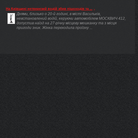
На Київщині нетверезий водій збив пішоходів та ...
Днями, близько о 20-й годині, в місті Васильків,
невстановлений водій, керуючи автомобілем МОСКВИЧ 412,
допустив наїзд на 27-річну місцеву мешканку та з місця
пригоди зник. Жінка переходила проїзну ...