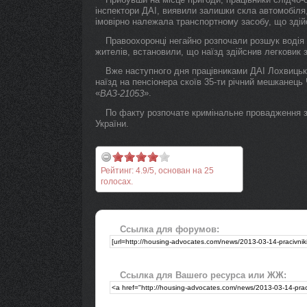
інспектори ДАІ, виявили залишки скла автомобіля,
імовірно належала транспортному засобу, що здій
Правоохоронці негайно розпочали розшук водія
жителів, встановили, що наїзд здійснив легковик 
Вже наступного дня працівниками ДАІ Лохвицько
наїзд на пенсіонера скоїв 35-ти річний мешканец
«
».
ВАЗ-21053
По факту розпочате кримінальне провадження за
України.
Рейтинг:
4.9
/
5
, основан на
25
голосах.
Ссылка для форумов:
Ссылка для Вашего ресурса или ЖЖ: