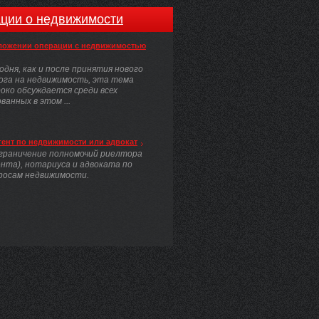
ции о недвижимости
ложении операции с недвижимостью
одня, как и после принятия нового
ога на недвижимость, эта тема
око обсуждается среди всех
анных в этом ...
гент по недвижимости или адвокат
граничение полномочий риелтора
ента), нотариуса и адвоката по
росам недвижимости.