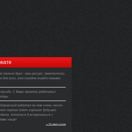
кате
 только друг - ваш ресурс, практически,
к для всех, кто сегодня живёт новыми
пасибо. С Вами приятно работать!
лодцы.
доровский! работал на нем очень часто.
ет портал ждет хорошее будущее.
ребята. Хотелося б встречаться с
ами чаще!
→ Оставить отзыв