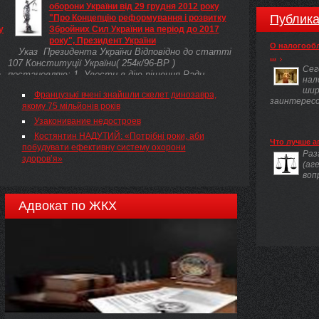
оборони України від 29 грудня 2012 року
Публика
"Про Концепцію реформування і розвитку
у
Збройних Сил України на період до 2017
року", Президент України
О налогооб
Указ Президента України Відповідно до статті
...
107 Конституції України( 254к/96-ВР )
Сег
а
постановляю: 1. Увести в дію рішення Ради
нал
національної безпеки і оборони України від 29
шир
Французькі вчені знайшли скелет динозавра,
грудня 2012 року "Про Концепцію реформування і
заинтересов
якому 75 мільйонів років
розвитку Збройних Сил України на період до 2017
року"( n0006525-12 ) (додається).
Узаконивание недостроев
Костянтин НАДУТИЙ: «Потрібні роки, аби
ею
Что лучше а
побудувати ефективну систему охорони
Раз
здоров’я»
(аг
го
воп
Адвокат по ЖКХ