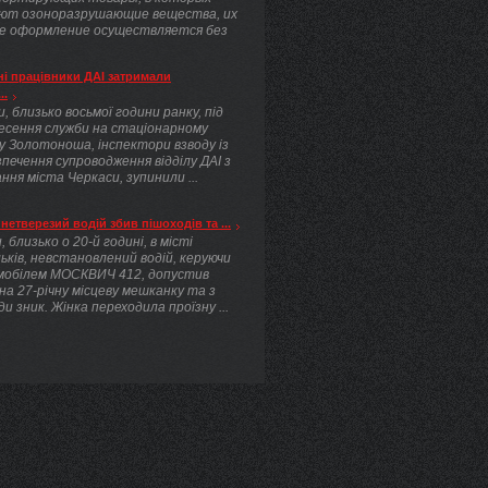
ют озоноразрушающие вещества, их
е оформление осуществляется без
.
і працівники ДАІ затримали
..
, близько восьмої години ранку, під
несення служби на стаціонарному
у Золотоноша, інспектори взводу із
печення супроводження відділу ДАІ з
ння міста Черкаси, зупинили ...
нетверезий водій збив пішоходів та ...
, близько о 20-й годині, в місті
ьків, невстановлений водій, керуючи
мобілем МОСКВИЧ 412, допустив
 на 27-річну місцеву мешканку та з
ди зник. Жінка переходила проїзну ...