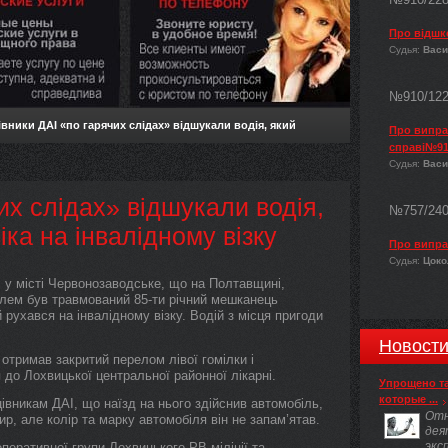
Про відшк
Судья:
Васи
№910/12
вники ДАІ «по гарячих слідах» відшукали водія, який
Про виправ
справі№91
Судья:
Васи
их слідах» відшукали водія,
№757/24
ка на інвалідному візку
Про випра
Судья:
Цокол
і, у місті Червонозаводське, що на Полтавщині,
лем був травмований 85-ти річний мешканець
 рухався на інвалідному візку. Водій з місця пригоди
Новост
отримав закритий перелом лівої гомілки і
 до Лохвицької центральної районної лікарні.
Упрощено т
которые ...
івникам ДАІ, що наїзд на нього здійснив автомобіль,
Отн
, але колір та марку автомобіля він не запам’ятав.
дея
экс
перативної групи Лохвицького РВ міліції та