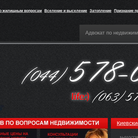
по жилищным вопросам
Вселение и выселение
Затопление
Признание п
Адвокат по недвижим
Киевски
№910/22