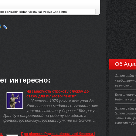
Об Адво
Этот сайт не
ет интересно:
- родственни
взглядами!
Чи зарахують строкову службу до
Большущее с
стажу для пільгової пенсії?
Ребята - мо
У вересні 1979 року я вступив до
Ковельського медичного училища, яке
Этот сайт з
успішно закінчив у березні 1983 року.
Этот интерн
Далі був направлений на роботу до одного з
Удачи Вам, 
фельдшерсько-акушерських пунктів на Волині. ...
Вашими труд
их
Про рішення Ради національної безпеки і