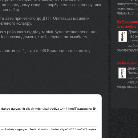
отсутству
 на інвалідному візку — фарбу зеленого кольору, яка
таможенно
снив наїзд.
лицензии. ..
 та авто причетного до ДТП. Опитавши місцевих
На Черкащин
зеленого кольору.
автомобіль .
го районного відділу міліції було встановлено, що
Днями
час 
ь Червнозаводського, який керував автомобілем
пост
забез
обслуговува
 частиною 1, статті 286 Кримінального кодексу
На Київщині 
Днями
Васил
авто
наїзд
місця приго