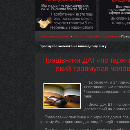
Жилищный адвокат
>
Новости жилищных адвокатов
>
Праці
травмував чоловіка на інвалідному візку
Працівники ДАІ «по гаряч
який травмував чолові
12 березня, о 17 годин
невстановленим автомобі
Червонозаводського, який
зник.
Внаслідок ДТП чоловік 
доставлений на лікування
Травмований пенсіонер у лікарні повідомив прац
у якому були двоє молодих людей водій та пасажир
Прибувши на місце пригоди, працівники слідчо-о