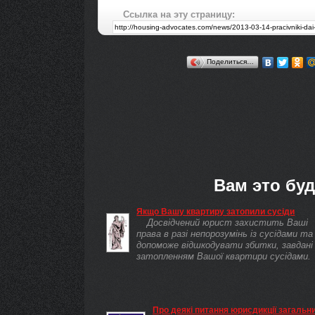
Ссылка на эту страницу:
Поделиться…
Вам это буд
Якщо Вашу квартиру затопили сусіди
Досвідчений юрист захистить Ваші
права в разі непорозумінь із сусідами та
допоможе відшкодувати збитки, завдані
затопленням Вашої квартири сусідами.
Про деякі питання юрисдикції загальн