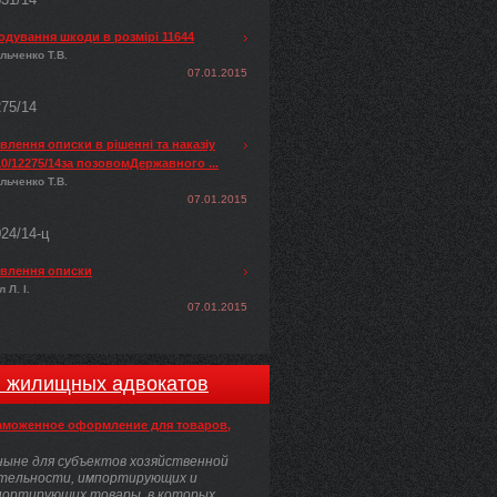
одування шкоди в розмірі 11644
льченко Т.В.
07.01.2015
275/14
лення описки в рішенні та наказіу
0/12275/14за позовомДержавного ...
льченко Т.В.
07.01.2015
024/14-ц
влення описки
 Л. І.
07.01.2015
и жилищных адвокатов
аможенное оформление для товаров,
ыне для субъектов хозяйственной
тельности, импортирующих и
портирующих товары, в которых